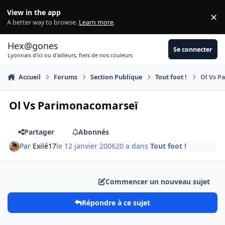
Aller au contenu
View in the app
×
Di
A better way to browse.
Learn more
.
Hex@gones
Se connecter
Lyonnais d'ici ou d'ailleurs, fiers de nos couleurs
Accueil
Forums
Section Publique
Tout foot !
Ol Vs P
Ol Vs Parimonacomarseï
Partager
Abonnés
Par
Exilé17
le 12 janvier 2006
20 a
dans
Tout foot !
Commencer un nouveau sujet
Répondre à ce sujet