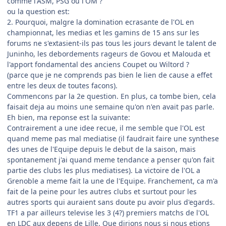
comme l'ASM, PSG ou l'OM ?
ou la question est:
2. Pourquoi, malgre la domination ecrasante de l'OL en
championnat, les medias et les gamins de 15 ans sur les
forums ne s'extasient-ils pas tous les jours devant le talent de
Juninho, les debordements rageurs de Govou et Malouda et
l'apport fondamental des anciens Coupet ou Wiltord ?
(parce que je ne comprends pas bien le lien de cause a effet
entre les deux de toutes facons).
Commencons par la 2e question. En plus, ca tombe bien, cela
faisait deja au moins une semaine qu'on n'en avait pas parle.
Eh bien, ma reponse est la suivante:
Contrairement a une idee recue, il me semble que l'OL est
quand meme pas mal mediatise (il faudrait faire une synthese
des unes de l'Equipe depuis le debut de la saison, mais
spontanement j'ai quand meme tendance a penser qu'on fait
partie des clubs les plus mediatises). La victoire de l'OL a
Grenoble a meme fait la une de l'Equipe. Franchement, ca m'a
fait de la peine pour les autres clubs et surtout pour les
autres sports qui auraient sans doute pu avoir plus d'egards.
TF1 a par ailleurs televise les 3 (4?) premiers matchs de l'OL
en LDC aux depens de Lille. Que dirions nous si nous etions