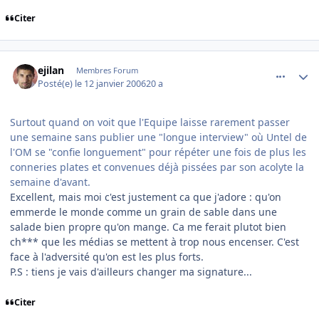
Citer
comment_116048
Author stats
ejilan
Membres Forum
Posté(e)
le 12 janvier 2006
20 a
Surtout quand on voit que l'Equipe laisse rarement passer
une semaine sans publier une "longue interview" où Untel de
l'OM se "confie longuement" pour répéter une fois de plus les
conneries plates et convenues déjà pissées par son acolyte la
semaine d'avant.
Excellent, mais moi c'est justement ca que j'adore : qu'on
emmerde le monde comme un grain de sable dans une
salade bien propre qu'on mange. Ca me ferait plutot bien
ch*** que les médias se mettent à trop nous encenser. C'est
face à l'adversité qu'on est les plus forts.
P.S : tiens je vais d'ailleurs changer ma signature...
Citer