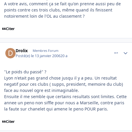
A votre avis, comment ça se fait qu'on prenne aussi peu de
points contre ces trois clubs, même quand ils finissent
notoirement loin de l'OL au classement ?
Citer
comment_116091
Author stats
Drolix
Membres Forum
Posté(e)
le 13 janvier 2006
20 a
"Le poids du passé" ?
Lyon n'etait pas grand chose jusqu il y a peu. Un resultat
negatif pour ces clubs ( supps, president, memoire du club)
face au nouvel ogre est inimaginable.
Ensuite il me semble que certains resultats sont limites. Cette
annee un peno non siffle pour nous a Marseille, contre paris
la faute sur chanelet qui amene le peno POUR paris.
Citer