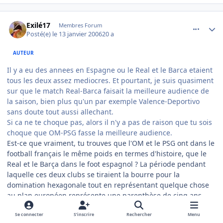
comment_116274
Author stats
Exilé17
Membres Forum
Posté(e)
le 13 janvier 2006
20 a
AUTEUR
Il y a eu des annees en Espagne ou le Real et le Barca etaient
tous les deux assez mediocres. Et pourtant, je suis quasiment
sur que le match Real-Barca faisait la meilleure audience de
la saison, bien plus qu'un par exemple Valence-Deportivo
sans doute tout aussi allechant.
Si ca ne te choque pas, alors il n'y a pas de raison que tu sois
choque que OM-PSG fasse la meilleure audience.
Est-ce que vraiment, tu trouves que l'OM et le PSG ont dans le
football français le même poids en termes d'histoire, que le
Real et le Barça dans le foot espagnol ? La période pendant
laquelle ces deux clubs se tiraient la bourre pour la
domination hexagonale tout en représentant quelque chose
au plan européen représente une parenthèse de cinq ans.
Se connecter
S’inscrire
Rechercher
Menu
Citer