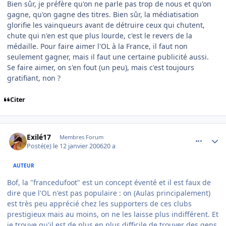
Bien sûr, je préfère qu'on ne parle pas trop de nous et qu'on
gagne, qu'on gagne des titres. Bien sûr, la médiatisation
glorifie les vainqueurs avant de détruire ceux qui chutent,
chute qui n'en est que plus lourde, c'est le revers de la
médaille. Pour faire aimer l'OL à la France, il faut non
seulement gagner, mais il faut une certaine publicité aussi.
Se faire aimer, on s'en fout (un peu), mais c'est toujours
gratifiant, non ?
Citer
comment_116034
Author stats
Exilé17
Membres Forum
Posté(e)
le 12 janvier 2006
20 a
AUTEUR
Bof, la "francedufoot" est un concept éventé et il est faux de
dire que l'OL n'est pas populaire : on (Aulas principalement)
est très peu apprécié chez les supporters de ces clubs
prestigieux mais au moins, on ne les laisse plus indifférent. Et
je trouve qu'il est de plus en plus difficile de trouver des gens