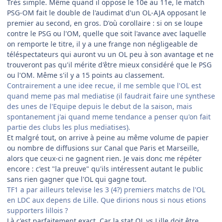
Très simple. Même quand il oppose le 10e au 11e, le match
PSG-OM fait le double de l'audimat d'un OL-AJA opposant le
premier au second, en gros. D'où corollaire : si on se loupe
contre le PSG ou l'OM, quelle que soit l'avance avec laquelle
on remporte le titre, il y a une frange non négligeable de
téléspectateurs qui auront vu un OL peu à son avantage et ne
trouveront pas qu'il mérite d'être mieux considéré que le PSG
ou l'OM. Même s'il y a 15 points au classement.
Contrairement a une idee recue, il me semble que l'OL est
quand meme pas mal mediatise (il faudrait faire une synthese
des unes de l'Equipe depuis le debut de la saison, mais
spontanement j'ai quand meme tendance a penser qu'on fait
partie des clubs les plus mediatises).
Et malgré tout, on arrive à peine au même volume de papier
ou nombre de diffusions sur Canal que Paris et Marseille,
alors que ceux-ci ne gagnent rien. Je vais donc me répéter
encore : c'est "la preuve" qu'ils intéressent autant le public
sans rien gagner que l'OL qui gagne tout.
TF1 a par ailleurs televise les 3 (4?) premiers matchs de l'OL
en LDC aux depens de Lille. Que dirions nous si nous etions
supporters lillois ?
Là c'est parfaitement exact. Car la stat OL vs Lille doit être