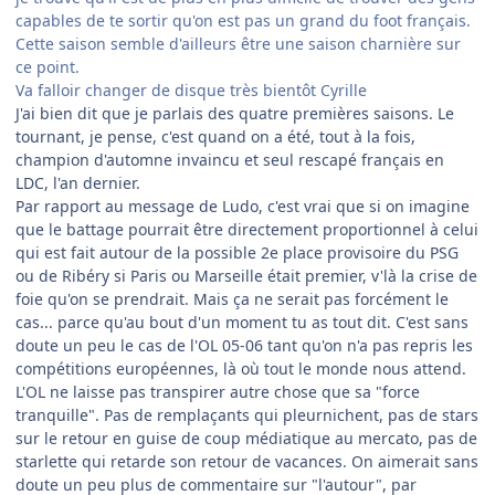
capables de te sortir qu'on est pas un grand du foot français.
Cette saison semble d'ailleurs être une saison charnière sur
ce point.
Va falloir changer de disque très bientôt Cyrille
J'ai bien dit que je parlais des quatre premières saisons. Le
tournant, je pense, c'est quand on a été, tout à la fois,
champion d'automne invaincu et seul rescapé français en
LDC, l'an dernier.
Par rapport au message de Ludo, c'est vrai que si on imagine
que le battage pourrait être directement proportionnel à celui
qui est fait autour de la possible 2e place provisoire du PSG
ou de Ribéry si Paris ou Marseille était premier, v'là la crise de
foie qu'on se prendrait. Mais ça ne serait pas forcément le
cas... parce qu'au bout d'un moment tu as tout dit. C'est sans
doute un peu le cas de l'OL 05-06 tant qu'on n'a pas repris les
compétitions européennes, là où tout le monde nous attend.
L'OL ne laisse pas transpirer autre chose que sa "force
tranquille". Pas de remplaçants qui pleurnichent, pas de stars
sur le retour en guise de coup médiatique au mercato, pas de
starlette qui retarde son retour de vacances. On aimerait sans
doute un peu plus de commentaire sur "l'autour", par