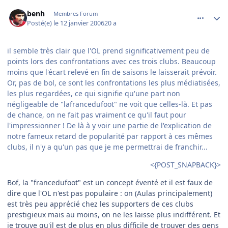
comment_116029
Author stats
benh
Membres Forum
Posté(e)
le 12 janvier 2006
20 a
il semble très clair que l'OL prend significativement peu de
points lors des confrontations avec ces trois clubs. Beaucoup
moins que l'écart relevé en fin de saisons le laisserait prévoir.
Or, pas de bol, ce sont les confrontations les plus médiatisées,
les plus regardées, ce qui signifie qu'une part non
négligeable de "lafrancedufoot" ne voit que celles-là. Et pas
de chance, on ne fait pas vraiment ce qu'il faut pour
l'impressionner ! De là à y voir une partie de l'explication de
notre fameux retard de popularité par rapport à ces mêmes
clubs, il n'y a qu'un pas que je me permettrai de franchir...
<{POST_SNAPBACK}>
Bof, la "francedufoot" est un concept éventé et il est faux de
dire que l'OL n'est pas populaire : on (Aulas principalement)
est très peu apprécié chez les supporters de ces clubs
prestigieux mais au moins, on ne les laisse plus indifférent. Et
je trouve qu'il est de plus en plus difficile de trouver des gens