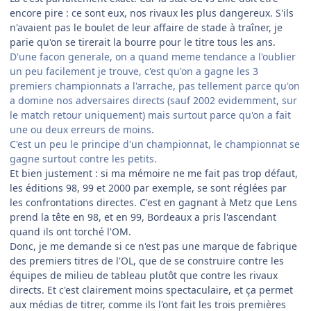
encore pire : ce sont eux, nos rivaux les plus dangereux. S'ils
n'avaient pas le boulet de leur affaire de stade à traîner, je
parie qu'on se tirerait la bourre pour le titre tous les ans.
D'une facon generale, on a quand meme tendance a l'oublier
un peu facilement je trouve, c'est qu'on a gagne les 3
premiers championnats a l'arrache, pas tellement parce qu'on
a domine nos adversaires directs (sauf 2002 evidemment, sur
le match retour uniquement) mais surtout parce qu'on a fait
une ou deux erreurs de moins.
C'est un peu le principe d'un championnat, le championnat se
gagne surtout contre les petits.
Et bien justement : si ma mémoire ne me fait pas trop défaut,
les éditions 98, 99 et 2000 par exemple, se sont réglées par
les confrontations directes. C'est en gagnant à Metz que Lens
prend la tête en 98, et en 99, Bordeaux a pris l'ascendant
quand ils ont torché l'OM.
Donc, je me demande si ce n'est pas une marque de fabrique
des premiers titres de l'OL, que de se construire contre les
équipes de milieu de tableau plutôt que contre les rivaux
directs. Et c'est clairement moins spectaculaire, et ça permet
aux médias de titrer, comme ils l'ont fait les trois premières