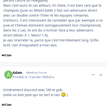
perdre contre un relegable).
Mais c'est aussi le cas ailleurs. En Italie, il est bien rare que le
champion (Juve ou Milan) batte 2 fois son adversaire direct
avec un double contre l'Inter et les equipes romaines.
D'ailleurs, il est interessant de constater que par exemple si la
Juve et Chelsea dominent outrageusement leur championnat,
dans les 2 cas, ils ont du s'incliner face a leur adversaire
direct (Milan 3-1, ManU 1-0).
Je vais m'arreter la, parce que c'est horriblement long. Enfin,
bref, rien d'inquietant a mon avis.
Citer
comment_116252
Author stats
Adam
Membres Forum
Posté(e)
le 13 janvier 2006
20 a
Entièrement d'accord avec SM et gob.
(voilà un bon post qui ne sert à rien
)
Citer