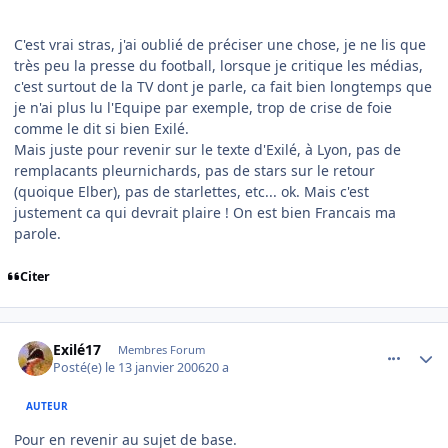
C'est vrai stras, j'ai oublié de préciser une chose, je ne lis que
très peu la presse du football, lorsque je critique les médias,
c'est surtout de la TV dont je parle, ca fait bien longtemps que
je n'ai plus lu l'Equipe par exemple, trop de crise de foie
comme le dit si bien Exilé.
Mais juste pour revenir sur le texte d'Exilé, à Lyon, pas de
remplacants pleurnichards, pas de stars sur le retour
(quoique Elber), pas de starlettes, etc... ok. Mais c'est
justement ca qui devrait plaire ! On est bien Francais ma
parole.
Citer
comment_116088
Author stats
Exilé17
Membres Forum
Posté(e)
le 13 janvier 2006
20 a
AUTEUR
Pour en revenir au sujet de base.