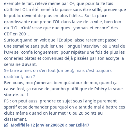
exemple le fait, relevé même par C+, que pour la 2e fois
d'affilée l'OL a été mené à la pause sans être sifflé, preuve que
le public devient de plus en plus fidèle... Sur la place
grandissante que prend l'OL dans la vie de la ville, bien loin
du "l'OL n'intéresse que quelques Lyonnais et encore" des
CDF en 2001...
Surtout quand on voit que l'Equipe laisse rarement passer
une semaine sans publier une "longue interview" où Untel de
l'OM se "confie longuement" pour répéter une fois de plus les
conneries plates et convenues déjà pissées par son acolyte la
semaine d'avant.
Se faire aimer, on s'en fout (un peu), mais c'est toujours
gratifiant, non ?
Ben ouais, moi j'aimerais bien qu'autour de moi, quand ça
cause foot, ça cause de Juninho plutôt que de Ribéry-la-vraie-
star-de-la-L1.
PS : on peut aussi prendre ce sujet sous l'angle purement
sportif et se demander pourquoi on a tant de mal à battre ces
clubs même quand on leur met 10 ou 20 points au
classement.
Modifié
le 12 janvier 2006
20 a
par Exilé17