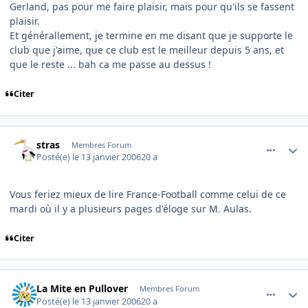
Gerland, pas pour me faire plaisir, mais pour qu'ils se fassent
plaisir.
Et générallement, je termine en me disant que je supporte le
club que j'aime, que ce club est le meilleur depuis 5 ans, et
que le reste ... bah ca me passe au dessus !
Citer
comment_116060
Author stats
stras
Membres Forum
Posté(e)
le 13 janvier 2006
20 a
Vous feriez mieux de lire France-Football comme celui de ce
mardi où il y a plusieurs pages d'éloge sur M. Aulas.
Citer
comment_116070
Author stats
La Mite en Pullover
Membres Forum
Posté(e)
le 13 janvier 2006
20 a