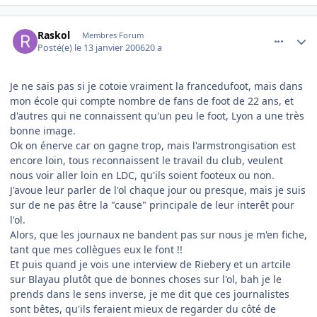
comment_116056
Author stats
Raskol
Membres Forum
Posté(e)
le 13 janvier 2006
20 a
Je ne sais pas si je cotoie vraiment la francedufoot, mais dans
mon école qui compte nombre de fans de foot de 22 ans, et
d'autres qui ne connaissent qu'un peu le foot, Lyon a une très
bonne image.
Ok on énerve car on gagne trop, mais l'armstrongisation est
encore loin, tous reconnaissent le travail du club, veulent
nous voir aller loin en LDC, qu'ils soient footeux ou non.
J'avoue leur parler de l'ol chaque jour ou presque, mais je suis
sur de ne pas être la "cause" principale de leur interêt pour
l'ol.
Alors, que les journaux ne bandent pas sur nous je m'en fiche,
tant que mes collègues eux le font !!
Et puis quand je vois une interview de Riebery et un artcile
sur Blayau plutôt que de bonnes choses sur l'ol, bah je le
prends dans le sens inverse, je me dit que ces journalistes
sont bêtes, qu'ils feraient mieux de regarder du côté de