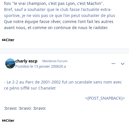
fois "le vrai champion, c'est pas Lyon, c'est Machin".
Bref, sauf a souhaiter que le club fasse l'actualite extra-
sportive, je ne vois pas ce que l'on peut souhaiter de plus
Que notre équipe fasse rêver, comme l'ont fait les autres
avant nous, et comme on continue de nous le radoter.
Citer
comment_116262
Author stats
charly escp
Membres Forum
Posté(e)
le 13 janvier 2006
20 a
- Le 2-2 au Parc de 2001-2002 fut un scandale sans nom avec
ce péno sifflé sur Chanelet
<{POST_SNAPBACK}>
:bravo: :bravo: :bravo:
Citer