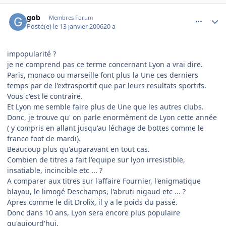
comment_116101
Author stats
gob
Membres Forum
Posté(e)
le 13 janvier 2006
20 a
impopularité ?
je ne comprend pas ce terme concernant Lyon a vrai dire.
Paris, monaco ou marseille font plus la Une ces derniers
temps par de l'extrasportif que par leurs resultats sportifs.
Vous c'est le contraire.
Et Lyon me semble faire plus de Une que les autres clubs.
Donc, je trouve qu' on parle enormèment de Lyon cette année
( y compris en allant jusqu'au léchage de bottes comme le
france foot de mardi).
Beaucoup plus qu'auparavant en tout cas.
Combien de titres a fait l'equipe sur lyon irresistible,
insatiable, incincible etc ... ?
A comparer aux titres sur l'affaire Fournier, l'enigmatique
blayau, le limogé Deschamps, l'abruti nigaud etc ... ?
Apres comme le dit Drolix, il y a le poids du passé.
Donc dans 10 ans, Lyon sera encore plus populaire
qu'aujourd'hui.