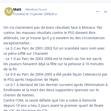
comment_116092
Author stats
Matt
Membres Forum
Posté(e)
le 13 janvier 2006
20 a
On n'a clairement pas de bons résultats face à Monaco. Par
contre, les mauvais résultats contre le PSG doivent être
atténués, car je trouve qu'il y a souvent eu des circonstances
exceptionnelles :
- Le 2-2 au Parc de 2001-2002 fut un scandale sans nom avec
ce péno sifflé sur Chanelet
- Le 1-0 au Parc de 2003-2004 est le match où l'on est sacré,
les joueurs faisaient déjà la fête sur la pelouse à 10 minutes
de la fin
- Le 0-0 au Parc de 2004-2005 a été jouée façon Catenaccio par
le PSG après l'expulsion de Yépès
- Le 0-1 à Gerland de l'an dernier survient après l'élimination à
Eindhoven et la mort des deux supporters lyonnais sur le
chemin de Nantes.
Contre l'OM, la seule défaite que l'on a subie à domicile
depuis 10 ans a lieu 3 jours avant le premier quart de finale
de LDC de l'histoire de l'OL.