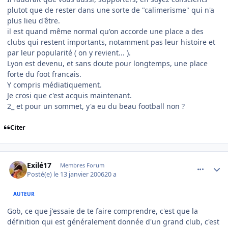
plutot que de rester dans une sorte de "calimerisme" qui n'a
plus lieu d'être.
il est quand même normal qu'on accorde une place a des
clubs qui restent importants, notamment pas leur histoire et
par leur popularité ( on y revient... ).
Lyon est devenu, et sans doute pour longtemps, une place
forte du foot francais.
Y compris médiatiquement.
Je crosi que c'est acquis maintenant.
2_ et pour un sommet, y'a eu du beau football non ?
Citer
comment_116142
Author stats
Exilé17
Membres Forum
Posté(e)
le 13 janvier 2006
20 a
AUTEUR
Gob, ce que j'essaie de te faire comprendre, c'est que la
définition qui est généralement donnée d'un grand club, c'est