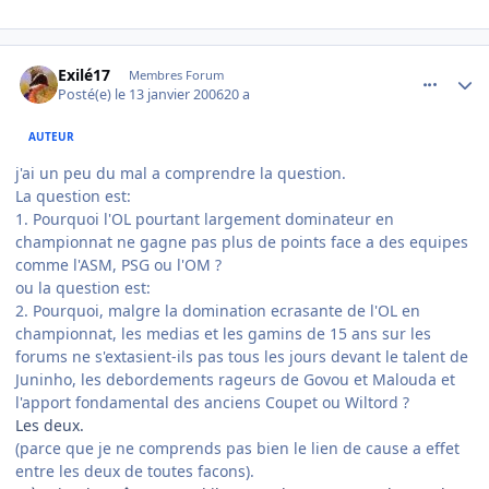
comment_116253
Author stats
Exilé17
Membres Forum
Posté(e)
le 13 janvier 2006
20 a
AUTEUR
j'ai un peu du mal a comprendre la question.
La question est:
1. Pourquoi l'OL pourtant largement dominateur en
championnat ne gagne pas plus de points face a des equipes
comme l'ASM, PSG ou l'OM ?
ou la question est:
2. Pourquoi, malgre la domination ecrasante de l'OL en
championnat, les medias et les gamins de 15 ans sur les
forums ne s'extasient-ils pas tous les jours devant le talent de
Juninho, les debordements rageurs de Govou et Malouda et
l'apport fondamental des anciens Coupet ou Wiltord ?
Les deux.
(parce que je ne comprends pas bien le lien de cause a effet
entre les deux de toutes facons).