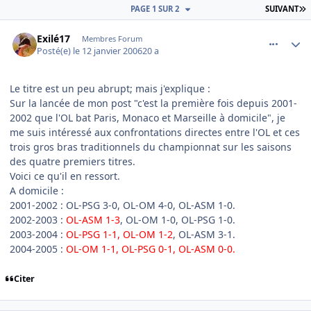
D
PAGE 1 SUR 2
SUIVANT
comment_116024
Author stats
Exilé17
Membres Forum
Posté(e)
le 12 janvier 2006
20 a
Le titre est un peu abrupt; mais j'explique :
Sur la lancée de mon post "c'est la première fois depuis 2001-
2002 que l'OL bat Paris, Monaco et Marseille à domicile", je
me suis intéressé aux confrontations directes entre l'OL et ces
trois gros bras traditionnels du championnat sur les saisons
des quatre premiers titres.
Voici ce qu'il en ressort.
A domicile :
2001-2002 : OL-PSG 3-0, OL-OM 4-0, OL-ASM 1-0.
2002-2003 :
OL-ASM 1-3
, OL-OM 1-0, OL-PSG 1-0.
2003-2004 :
OL-PSG 1-1, OL-OM 1-2
, OL-ASM 3-1.
2004-2005 :
OL-OM 1-1, OL-PSG 0-1, OL-ASM 0-0.
Citer