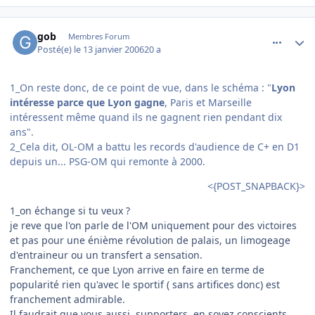
comment_116134
Author stats
gob
Membres Forum
Posté(e)
le 13 janvier 2006
20 a
1_On reste donc, de ce point de vue, dans le schéma : "
Lyon
intéresse parce que Lyon gagne
, Paris et Marseille
intéressent même quand ils ne gagnent rien pendant dix
ans".
2_Cela dit, OL-OM a battu les records d'audience de C+ en D1
depuis un... PSG-OM qui remonte à 2000.
<{POST_SNAPBACK}>
1_on échange si tu veux ?
je reve que l'on parle de l'OM uniquement pour des victoires
et pas pour une énième révolution de palais, un limogeage
d'entraineur ou un transfert a sensation.
Franchement, ce que Lyon arrive en faire en terme de
popularité rien qu'avec le sportif ( sans artifices donc) est
franchement admirable.
Il faudrait que vous aussi, supporters, en soyez conscients