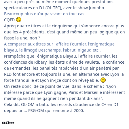
avec à peu près au même moment quelques prestations
spectaculaires en D1 (OL-TFC), avec le show Juninho.
Beaucoup plus qu'auparavant en tout cas.
CQFD
Aprèq quatre titres et le cinquième qui s'annonce encore plus
que les 4 précédents, c'est quand même un peu logique qu'on
fasse la une, non ?
A comparer aux titres sur l'affaire Fournier, l'enigmatique
blayau, le limogé Deschamps, l'abruti nigaud etc .
N'empêche que l'énigmatique Blayau, l'affaire Fournier, les
confidences de Ribéry, les états d'âme de Pauleta, la confiance
de Fernandez, les banalités rabâchées d'un air pénétré par
RLD font encore et toujours la une, en alternance avec Lyon la
force tranquille et Lyon in-[ce dont on rêve]-able.
On reste donc, de ce point de vue, dans le schéma : "Lyon
intéresse parce que Lyon gagne, Paris et Marseille intéressent
même quand ils ne gagnent rien pendant dix ans".
Cela dit, OL-OM a battu les records d'audience de C+ en D1
depuis un... PSG-OM qui remonte à 2000.
Citer