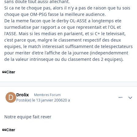
sans doute tout aussi allechant.
Si ca ne te choque pas, alors il n'y a pas de raison que tu sois
choque que OM-PSG fasse la meilleure audience.
De la meme facon que le derby OL-ASSE a longtemps ete
surmediatise par rapport a ce que representait et l'OL et
l'ASSE. Mais si les medias en parlaient, et si C+ le televisait,
c'est parce que, malgre le classement respectif des deux
equipes, le match interessait suffisamment de telespectateurs
pour meriter d'etre l'affiche de la journee (independemment
de la valeur intrinseque ou du classement des 2 equipes).
Citer
comment_116269
Author stats
Drolix
Membres Forum
Posté(e)
le 13 janvier 2006
20 a
Notre equipe fait rever
Citer