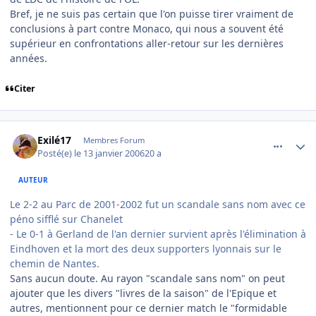
Bref, je ne suis pas certain que l'on puisse tirer vraiment de
conclusions à part contre Monaco, qui nous a souvent été
supérieur en confrontations aller-retour sur les dernières
années.
Citer
comment_116096
Author stats
Exilé17
Membres Forum
Posté(e)
le 13 janvier 2006
20 a
AUTEUR
Le 2-2 au Parc de 2001-2002 fut un scandale sans nom avec ce
péno sifflé sur Chanelet
- Le 0-1 à Gerland de l'an dernier survient après l'élimination à
Eindhoven et la mort des deux supporters lyonnais sur le
chemin de Nantes.
Sans aucun doute. Au rayon "scandale sans nom" on peut
ajouter que les divers "livres de la saison" de l'Epique et
autres, mentionnent pour ce dernier match le "formidable