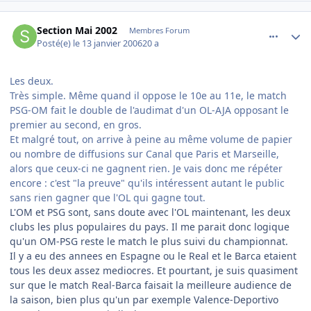
comment_116266
Author stats
Section Mai 2002
Membres Forum
Posté(e)
le 13 janvier 2006
20 a
Les deux.
Très simple. Même quand il oppose le 10e au 11e, le match
PSG-OM fait le double de l'audimat d'un OL-AJA opposant le
premier au second, en gros.
Et malgré tout, on arrive à peine au même volume de papier
ou nombre de diffusions sur Canal que Paris et Marseille,
alors que ceux-ci ne gagnent rien. Je vais donc me répéter
encore : c'est "la preuve" qu'ils intéressent autant le public
sans rien gagner que l'OL qui gagne tout.
L'OM et PSG sont, sans doute avec l'OL maintenant, les deux
clubs les plus populaires du pays. Il me parait donc logique
qu'un OM-PSG reste le match le plus suivi du championnat.
Il y a eu des annees en Espagne ou le Real et le Barca etaient
tous les deux assez mediocres. Et pourtant, je suis quasiment
sur que le match Real-Barca faisait la meilleure audience de
la saison, bien plus qu'un par exemple Valence-Deportivo