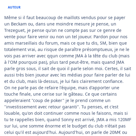
AUTEUR
Même si il faut beaucoup de maillots vendus pour se payer
un Beckam ou, dans une moindre mesure je pense, un
Trezeguet, je pense qu'on ne compte pas sur ce genre de
vente pour faire venir ou non un tel joueur. Pardon pour nos
amis marseillais du forum, mais ce que tu dis, SM, bien que
totalement vrai, au risque de paraître présomptueux, je ne le
vois pas arriver avec qqun comme JMA à la tête du club (mais
à l'OM pourquoi pas), plus tard peut-être, mais quand JMA
parle gros sous, il sait de quoi il parle selon moi. Certes, il sait
aussi très bien joueur avec les médias pour faire parler de lui
et du club, mais là-dessus, je lui fais clairement confiance.
On ne parle pas de refaire l'équipe, mais d'apporter une
touche finale, une cerise sur le gâteau. Ce que certains
appeleraient "coup de poker" je le prend comme un
"investissement avec retour garanti". Tu penses, et c'est
louable, qu'on doit continuer comme nous le faisons, mais si
tu te rappelles bien, quand Sonny est arrivé, JMA a mis 120MF
sur lui, une somme énorme et le budget du club n'était pas
celui qu'il est aujourd'hui. Aujourd'hui, on parle de 20M€ ou