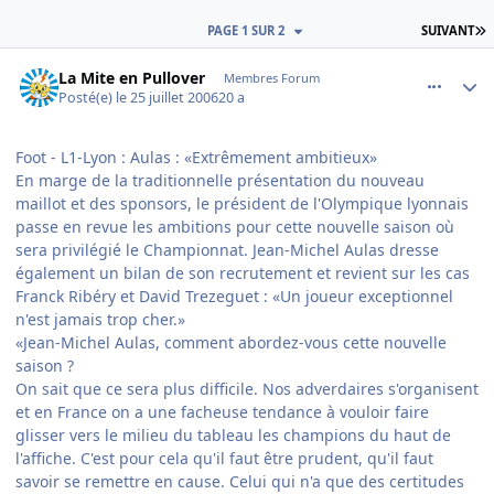
D
PAGE 1 SUR 2
SUIVANT
comment_143511
Author stats
La Mite en Pullover
Membres Forum
Posté(e)
le 25 juillet 2006
20 a
Foot - L1-Lyon : Aulas : «Extrêmement ambitieux»
En marge de la traditionnelle présentation du nouveau
maillot et des sponsors, le président de l'Olympique lyonnais
passe en revue les ambitions pour cette nouvelle saison où
sera privilégié le Championnat. Jean-Michel Aulas dresse
également un bilan de son recrutement et revient sur les cas
Franck Ribéry et David Trezeguet : «Un joueur exceptionnel
n'est jamais trop cher.»
«Jean-Michel Aulas, comment abordez-vous cette nouvelle
saison ?
On sait que ce sera plus difficile. Nos adverdaires s'organisent
et en France on a une facheuse tendance à vouloir faire
glisser vers le milieu du tableau les champions du haut de
l'affiche. C'est pour cela qu'il faut être prudent, qu'il faut
savoir se remettre en cause. Celui qui n'a que des certitudes