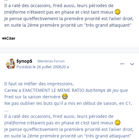
Il a raté des occasions, Fred aussi, leurs périodes de
(mé)forme n'étaient pas en phase et c'est tant mieux
Je pense qu'effectivement la première priorité est l'ailier droit,
en suite la 2ème première priorité un "très grand attaquant"
Citer
comment_143652
Author stats
$ynop$
Membres Forum
Posté(e)
le 26 juillet 2006
20 a
Il faut se méfier des impressions,
Carew a EXACTEMENT LE MEME RATIO
but/temps de jeu
que
Fred sur la saison dernière
Ne pas oublier les buts qu'il a mis en début de saison, en C1,
...
Il a raté des occasions, Fred aussi, leurs périodes de
(mé)forme n'étaient pas en phase et c'est tant mieux
Je pense qu'effectivement la première priorité est l'ailier droit,
en suite la 2ème première priorité un "très grand attaquant"