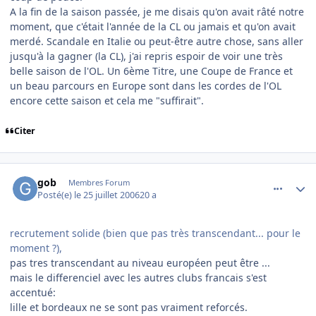
A la fin de la saison passée, je me disais qu'on avait râté notre
moment, que c'était l'année de la CL ou jamais et qu'on avait
merdé. Scandale en Italie ou peut-être autre chose, sans aller
jusqu'à la gagner (la CL), j'ai repris espoir de voir une très
belle saison de l'OL. Un 6ème Titre, une Coupe de France et
un beau parcours en Europe sont dans les cordes de l'OL
encore cette saison et cela me "suffirait".
Citer
comment_143531
Author stats
gob
Membres Forum
Posté(e)
le 25 juillet 2006
20 a
recrutement solide (bien que pas très transcendant... pour le
moment ?),
pas tres transcendant au niveau européen peut être ...
mais le differenciel avec les autres clubs francais s'est
accentué:
lille et bordeaux ne se sont pas vraiment reforcés.