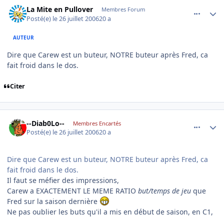
comment_143649
Author stats
La Mite en Pullover
Membres Forum
Posté(e)
le 26 juillet 2006
20 a
AUTEUR
Dire que Carew est un buteur, NOTRE buteur après Fred, ca
fait froid dans le dos.
Citer
comment_143651
Author stats
--Diab0Lo--
Membres Encartés
Posté(e)
le 26 juillet 2006
20 a
Dire que Carew est un buteur, NOTRE buteur après Fred, ca
fait froid dans le dos.
Il faut se méfier des impressions,
Carew a EXACTEMENT LE MEME RATIO
but/temps de jeu
que
Fred sur la saison dernière
Ne pas oublier les buts qu'il a mis en début de saison, en C1,
...