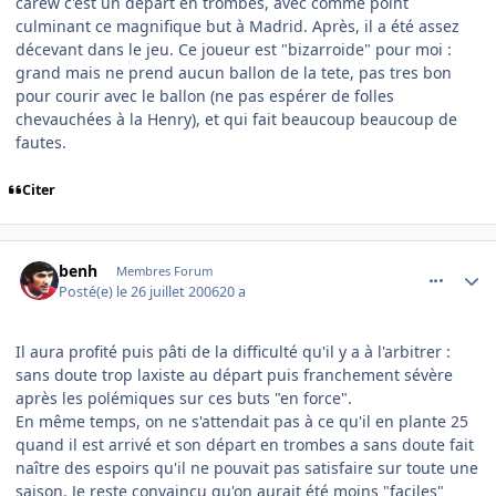
carew c'est un départ en trombes, avec comme point
culminant ce magnifique but à Madrid. Après, il a été assez
décevant dans le jeu. Ce joueur est "bizarroide" pour moi :
grand mais ne prend aucun ballon de la tete, pas tres bon
pour courir avec le ballon (ne pas espérer de folles
chevauchées à la Henry), et qui fait beaucoup beaucoup de
fautes.
Citer
comment_143656
Author stats
benh
Membres Forum
Posté(e)
le 26 juillet 2006
20 a
Il aura profité puis pâti de la difficulté qu'il y a à l'arbitrer :
sans doute trop laxiste au départ puis franchement sévère
après les polémiques sur ces buts "en force".
En même temps, on ne s'attendait pas à ce qu'il en plante 25
quand il est arrivé et son départ en trombes a sans doute fait
naître des espoirs qu'il ne pouvait pas satisfaire sur toute une
saison. Je reste convaincu qu'on aurait été moins "faciles"