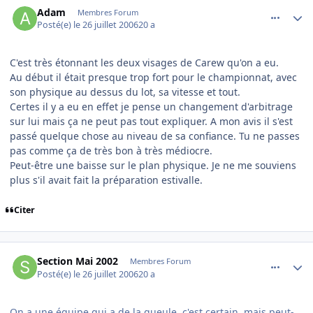
Adam
Membres Forum
Posté(e)
le 26 juillet 2006
20 a
C'est très étonnant les deux visages de Carew qu'on a eu.
Au début il était presque trop fort pour le championnat, avec
son physique au dessus du lot, sa vitesse et tout.
Certes il y a eu en effet je pense un changement d'arbitrage
sur lui mais ça ne peut pas tout expliquer. A mon avis il s'est
passé quelque chose au niveau de sa confiance. Tu ne passes
pas comme ça de très bon à très médiocre.
Peut-être une baisse sur le plan physique. Je ne me souviens
plus s'il avait fait la préparation estivalle.
Citer
comment_143662
Author stats
Section Mai 2002
Membres Forum
Posté(e)
le 26 juillet 2006
20 a
On a une équipe qui a de la gueule, c'est certain, mais peut-