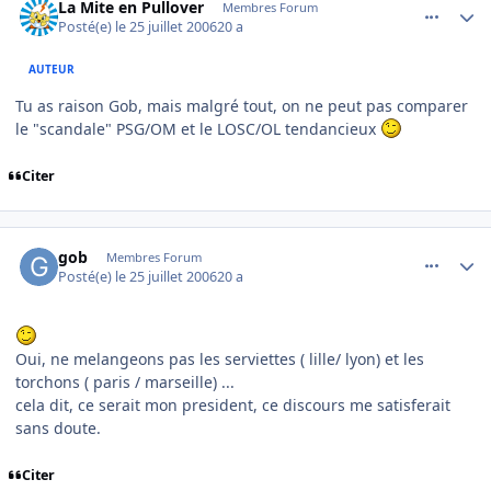
La Mite en Pullover
Membres Forum
Posté(e)
le 25 juillet 2006
20 a
AUTEUR
Tu as raison Gob, mais malgré tout, on ne peut pas comparer
le "scandale" PSG/OM et le LOSC/OL tendancieux
Citer
comment_143526
Author stats
gob
Membres Forum
Posté(e)
le 25 juillet 2006
20 a
Oui, ne melangeons pas les serviettes ( lille/ lyon) et les
torchons ( paris / marseille) ...
cela dit, ce serait mon president, ce discours me satisferait
sans doute.
Citer