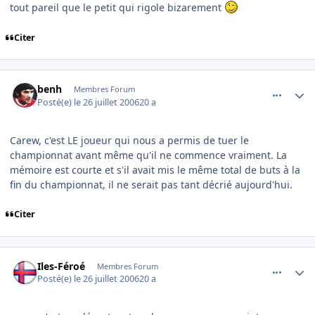
tout pareil que le petit qui rigole bizarement
Citer
comment_143654
Author stats
benh
Membres Forum
Posté(e)
le 26 juillet 2006
20 a
Carew, c'est LE joueur qui nous a permis de tuer le
championnat avant même qu'il ne commence vraiment. La
mémoire est courte et s'il avait mis le même total de buts à la
fin du championnat, il ne serait pas tant décrié aujourd'hui.
Citer
comment_143655
Author stats
Iles-Féroé
Membres Forum
Posté(e)
le 26 juillet 2006
20 a