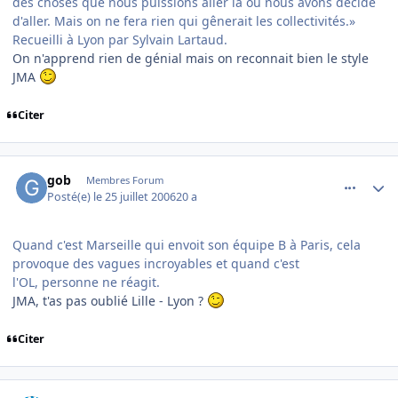
des choses que nous puissions aller là où nous avons décidé
d'aller. Mais on ne fera rien qui gênerait les collectivités.»
Recueilli à Lyon par Sylvain Lartaud.
On n'apprend rien de génial mais on reconnait bien le style
JMA
Citer
comment_143519
Author stats
gob
Membres Forum
Posté(e)
le 25 juillet 2006
20 a
Quand c'est Marseille qui envoit son équipe B à Paris, cela
provoque des vagues incroyables et quand c'est
l'OL, personne ne réagit.
JMA, t'as pas oublié Lille - Lyon ?
Citer
comment_143520
Author stats