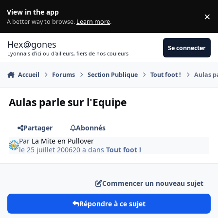
Aller au contenu
View in the app
×
Di
A better way to browse.
Learn more
.
Hex@gones
Se connecter
Lyonnais d'ici ou d'ailleurs, fiers de nos couleurs
Accueil
Forums
Section Publique
Tout foot !
Aulas pa
Aulas parle sur l'Equipe
Partager
Abonnés
Par
La Mite en Pullover
le 25 juillet 2006
20 a
dans
Tout foot !
Commencer un nouveau sujet
Répondre à ce sujet