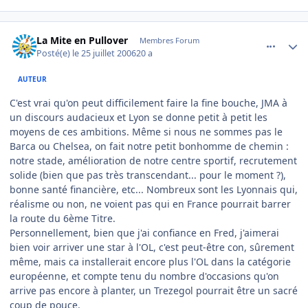
comment_143530
Author stats
La Mite en Pullover
Membres Forum
Posté(e)
le 25 juillet 2006
20 a
AUTEUR
C'est vrai qu'on peut difficilement faire la fine bouche, JMA à
un discours audacieux et Lyon se donne petit à petit les
moyens de ces ambitions. Même si nous ne sommes pas le
Barca ou Chelsea, on fait notre petit bonhomme de chemin :
notre stade, amélioration de notre centre sportif, recrutement
solide (bien que pas très transcendant... pour le moment ?),
bonne santé financière, etc... Nombreux sont les Lyonnais qui,
réalisme ou non, ne voient pas qui en France pourrait barrer
la route du 6ème Titre.
Personnellement, bien que j'ai confiance en Fred, j'aimerai
bien voir arriver une star à l'OL, c'est peut-être con, sûrement
même, mais ca installerait encore plus l'OL dans la catégorie
européenne, et compte tenu du nombre d'occasions qu'on
arrive pas encore à planter, un Trezegol pourrait être un sacré
coup de pouce.