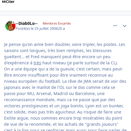
Citer
comment_143551
Author stats
--Diab0Lo--
Membres Encartés
Posté(e)
le 25 juillet 2006
20 a
Je pense qu'on aime bien doubler, voire tripler, les postes. Les
saisons sont longues, très bien remplies, les blessures
guettent... et Fred manquent peut-être encore un peu
d'expérience à
très
haut niveau (je parle surtout de la CL).
On a une équipe qui a de la gueule, c'est certain, mais peut-
être encore insuffisant pour être vraiment reconnue au
niveau européen du football. La rêve de JMA serait de voir des
Japonais avec le maillot de l'OL sur le dos comme cela se
passe pour MU, Arsenal, Madrid ou Barcelone, une
reconnaissance mondiale, mais ca ne passe que par des
victoires prestigieuses et un joga bonito. Lyon est un bunker,
c'est solide, mais pas très aguicheur. Au risque de faire une
Exilite aigüe, nous sommes encore trop misérables du point
de vue de la renommée, et les achats de "grands joueurs"
c'est à la fois pour se renforcer mais aussi pour faire parler de