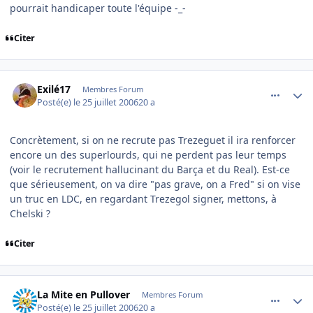
pourrait handicaper toute l'équipe -_-
Citer
comment_143565
Author stats
Exilé17
Membres Forum
Posté(e)
le 25 juillet 2006
20 a
Concrètement, si on ne recrute pas Trezeguet il ira renforcer
encore un des superlourds, qui ne perdent pas leur temps
(voir le recrutement hallucinant du Barça et du Real). Est-ce
que sérieusement, on va dire "pas grave, on a Fred" si on vise
un truc en LDC, en regardant Trezegol signer, mettons, à
Chelski ?
Citer
comment_143573
Author stats
La Mite en Pullover
Membres Forum
Posté(e)
le 25 juillet 2006
20 a