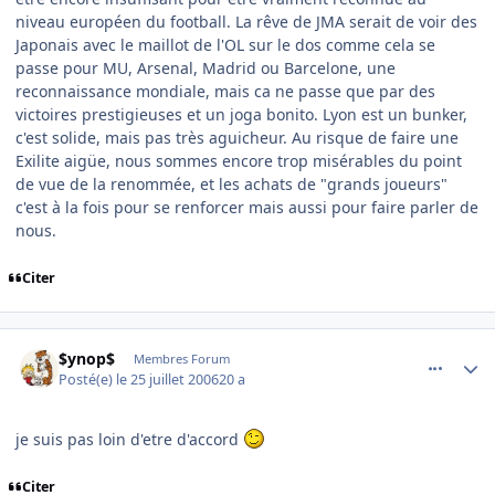
niveau européen du football. La rêve de JMA serait de voir des
Japonais avec le maillot de l'OL sur le dos comme cela se
passe pour MU, Arsenal, Madrid ou Barcelone, une
reconnaissance mondiale, mais ca ne passe que par des
victoires prestigieuses et un joga bonito. Lyon est un bunker,
c'est solide, mais pas très aguicheur. Au risque de faire une
Exilite aigüe, nous sommes encore trop misérables du point
de vue de la renommée, et les achats de "grands joueurs"
c'est à la fois pour se renforcer mais aussi pour faire parler de
nous.
Citer
comment_143542
Author stats
$ynop$
Membres Forum
Posté(e)
le 25 juillet 2006
20 a
je suis pas loin d'etre d'accord
Citer