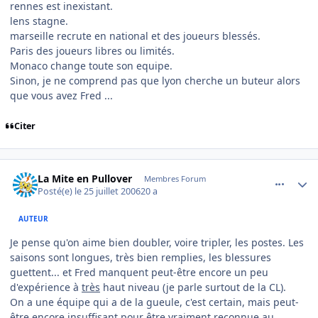
rennes est inexistant.
lens stagne.
marseille recrute en national et des joueurs blessés.
Paris des joueurs libres ou limités.
Monaco change toute son equipe.
Sinon, je ne comprend pas que lyon cherche un buteur alors
que vous avez Fred ...
Citer
comment_143535
Author stats
La Mite en Pullover
Membres Forum
Posté(e)
le 25 juillet 2006
20 a
AUTEUR
Je pense qu'on aime bien doubler, voire tripler, les postes. Les
saisons sont longues, très bien remplies, les blessures
guettent... et Fred manquent peut-être encore un peu
d'expérience à
très
haut niveau (je parle surtout de la CL).
On a une équipe qui a de la gueule, c'est certain, mais peut-
être encore insuffisant pour être vraiment reconnue au