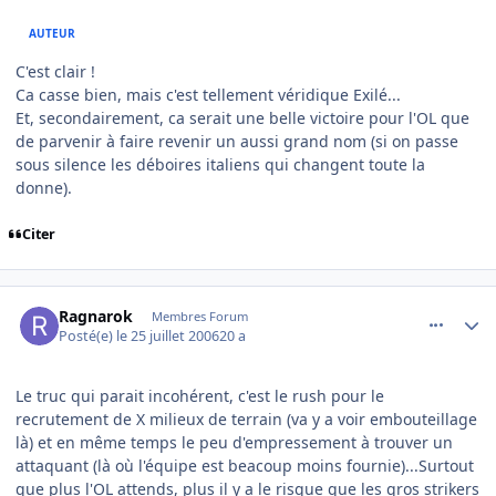
AUTEUR
C'est clair !
Ca casse bien, mais c'est tellement véridique Exilé...
Et, secondairement, ca serait une belle victoire pour l'OL que
de parvenir à faire revenir un aussi grand nom (si on passe
sous silence les déboires italiens qui changent toute la
donne).
Citer
comment_143579
Author stats
Ragnarok
Membres Forum
Posté(e)
le 25 juillet 2006
20 a
Le truc qui parait incohérent, c'est le rush pour le
recrutement de X milieux de terrain (va y a voir embouteillage
là) et en même temps le peu d'empressement à trouver un
attaquant (là où l'équipe est beacoup moins fournie)...Surtout
que plus l'OL attends, plus il y a le risque que les gros strikers