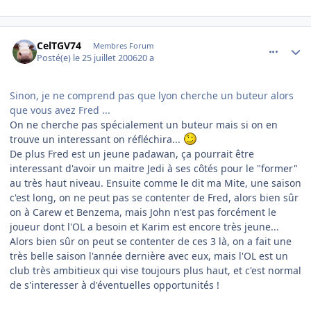
comment_143543
Author stats
CelTGV74
Membres Forum
Posté(e)
le 25 juillet 2006
20 a
Sinon, je ne comprend pas que lyon cherche un buteur alors
que vous avez Fred ...
On ne cherche pas spécialement un buteur mais si on en
trouve un interessant on réfléchira...
De plus Fred est un jeune padawan, ça pourrait être
interessant d'avoir un maitre Jedi à ses côtés pour le "former"
au très haut niveau. Ensuite comme le dit ma Mite, une saison
c'est long, on ne peut pas se contenter de Fred, alors bien sûr
on à Carew et Benzema, mais John n'est pas forcément le
joueur dont l'OL a besoin et Karim est encore très jeune...
Alors bien sûr on peut se contenter de ces 3 là, on a fait une
très belle saison l'année dernière avec eux, mais l'OL est un
club très ambitieux qui vise toujours plus haut, et c'est normal
de s'interesser à d'éventuelles opportunités !