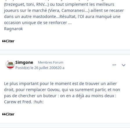
(trezeguet, toni, RNV...) ou tout simplement les meilleurs
joueurs sur le marché (Viera, Camoranesi...) aillent se recaser
dans un autre mastodonte...Résultat, l'Ol aura manqué une
occasion unique de se renforcer ...
Ragnarok
Citer
comment_143647
Author stats
Simgone
Membres Forum
Posté(e)
le 26 juillet 2006
20 a
Le plus important pour le moment est de trouver un ailier
droit, pour remplacer Govou, qui va surement partir, et non
pas de chercher un buteur : on en a déjà au moins deux :
Carew et Fred. :huh:
Citer