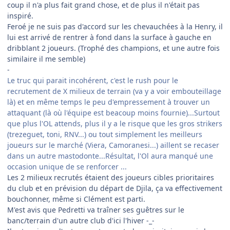
coup il n'a plus fait grand chose, et de plus il n'était pas
inspiré.
Feroé je ne suis pas d'accord sur les chevauchées à la Henry, il
lui est arrivé de rentrer à fond dans la surface à gauche en
dribblant 2 joueurs. (Trophé des champions, et une autre fois
similaire il me semble)
-
Le truc qui parait incohérent, c'est le rush pour le
recrutement de X milieux de terrain (va y a voir embouteillage
là) et en même temps le peu d'empressement à trouver un
attaquant (là où l'équipe est beacoup moins fournie)...Surtout
que plus l'OL attends, plus il y a le risque que les gros strikers
(trezeguet, toni, RNV...) ou tout simplement les meilleurs
joueurs sur le marché (Viera, Camoranesi...) aillent se recaser
dans un autre mastodonte...Résultat, l'Ol aura manqué une
occasion unique de se renforcer ...
Les 2 milieux recrutés étaient des joueurs cibles prioritaires
du club et en prévision du départ de Djila, ça va effectivement
bouchonner, même si Clément est parti.
M'est avis que Pedretti va traîner ses guêtres sur le
banc/terrain d'un autre club d'ici l'hiver -_-