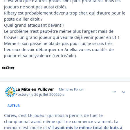
Il est vrai que d'autres postes sont plus prioritaires mais les
joueurs ne sont pas aussi ciblés,
Ribery est probablement devenu trop cher, qui d'autre pour le
poste d'ailier droit ?
Quel grand attaquant devant ?
Le problème n'est peut-être même plus l'argent mais de
trouver un grand joueur qui veuille déjà venir jouer en L1 !
Même si son passé ne plaide pas pour lui, je serais très
heureux de voir débarquer un Anelka vu ses qualités de
joueur et sa polyvalence (centre/aile).
Citer
comment_143660
Author stats
La Mite en Pullover
Membres Forum
Posté(e)
le 26 juillet 2006
20 a
AUTEUR
Carew, c'est LE joueur qui nous a permis de tuer le
championnat avant même qu'il ne commence vraiment. La
mémoire est courte et
s'il avait mis le même total de buts à