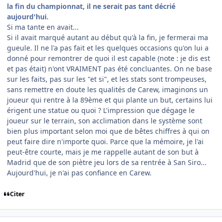
la fin du championnat, il ne serait pas tant décrié
aujourd'hui.
Si ma tante en avait...
Si il avait marqué autant au début qu'à la fin, je fermerai ma
gueule. Il ne l'a pas fait et les quelques occasions qu'on lui a
donné pour remontrer de quoi il est capable (note : je dis est
et pas était) n'ont VRAIMENT pas été concluantes. On ne base
sur les faits, pas sur les "et si", et les stats sont trompeuses,
sans remettre en doute les qualités de Carew, imaginons un
joueur qui rentre à la 89ème et qui plante un but, certains lui
érigent une statue ou quoi ? L'impression que dégage le
joueur sur le terrain, son acclimation dans le système sont
bien plus important selon moi que de bêtes chiffres à qui on
peut faire dire n'importe quoi. Parce que la mémoire, je l'ai
peut-être courte, mais je me rappelle autant de son but à
Madrid que de son piètre jeu lors de sa rentrée à San Siro...
Aujourd'hui, je n'ai pas confiance en Carew.
Citer
comment_143661
Author stats