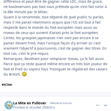
différence et peut-être de gagner cette LDC, mais de grace,
ne bouleversons pas tout sous prétexte qu'on s'est fait sortir à
la 88e minute par le Milan.
Quant à la renommée, tout dépend de quel public tu parles,
mais il me parait néanmoins acquis que l'OL est tout à fait
respecté dans le monde du foot européen mais aussi au
niveau de ceux qui suivent d'assez près le foot européen.
Certes, les groupies japonaises n'en sont pas encore à se
pamer devant Fred, mais l'unique façon d'y arriver (si c'est
vraiment l'objectif à poursuivre), c'est de gagner des titres. En
tout cas, c'est le pré-requis.
Remarquez, Beckham pour remplacer Govou, ça le fait aussi.
Parce que ça reste quand même encore un très bon joueur de
foot et Fred ou soyons fous Trezeguet se régalerait des caviars
du British.
Citer
comment_143664
Author stats
La Mite en Pullover
Membres Forum
Posté(e)
le 26 juillet 2006
20 a