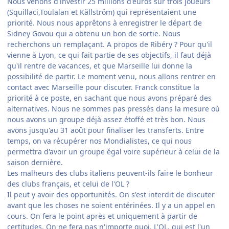
Nous venons d'investir 25 millions d'euros sur trois joueurs
(Squillaci,Toulalan et Källström) qui représentaient une
priorité. Nous nous apprêtons à enregistrer le départ de
Sidney Govou qui a obtenu un bon de sortie. Nous
recherchons un remplaçant. A propos de Ribéry ? Pour qu'il
vienne à Lyon, ce qui fait partie de ses objectifs, il faut déjà
qu'il rentre de vacances, et que Marseille lui donne la
possibilité de partir. Le moment venu, nous allons rentrer en
contact avec Marseille pour discuter. Franck constitue la
priorité à ce poste, en sachant que nous avons préparé des
alternatives. Nous ne sommes pas pressés dans la mesure où
nous avons un groupe déjà assez étoffé et très bon. Nous
avons jusqu'au 31 août pour finaliser les transferts. Entre
temps, on va récupérer nos Mondialistes, ce qui nous
permettra d'avoir un groupe égal voire supérieur à celui de la
saison dernière.
Les malheurs des clubs italiens peuvent-ils faire le bonheur
des clubs français, et celui de l'OL ?
Il peut y avoir des opportunités. On s'est interdit de discuter
avant que les choses ne soient entérinées. Il y a un appel en
cours. On fera le point après et uniquement à partir de
certitudes. On ne fera pas n'importe quoi. L'OL, qui est l'un