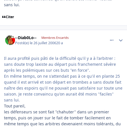
sans lui.
Citer
comment_143658
Author stats
--Diab0Lo--
Membres Encartés
Posté(e)
le 26 juillet 2006
20 a
Il aura profité puis pâti de la difficulté qu'il y a à l'arbitrer :
sans doute trop laxiste au départ puis franchement sévère
après les polémiques sur ces buts "en force".
En même temps, on ne s'attendait pas à ce qu'il en plante 25
quand il est arrivé et son départ en trombes a sans doute fait
naître des espoirs qu'il ne pouvait pas satisfaire sur toute une
saison. Je reste convaincu qu'on aurait été moins "faciles"
sans lui.
Tout pareil,
les défenseurs se sont fait "chahuter" dans un premier
temps, puis on jouer sur le fait de tomber facilement en
même temps que les arbitres devenaient moins tolérants, du