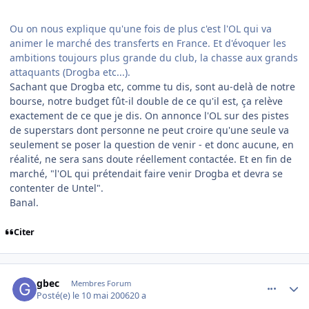
Ou on nous explique qu'une fois de plus c'est l'OL qui va
animer le marché des transferts en France. Et d'évoquer les
ambitions toujours plus grande du club, la chasse aux grands
attaquants (Drogba etc...).
Sachant que Drogba etc, comme tu dis, sont au-delà de notre
bourse, notre budget fût-il double de ce qu'il est, ça relève
exactement de ce que je dis. On annonce l'OL sur des pistes
de superstars dont personne ne peut croire qu'une seule va
seulement se poser la question de venir - et donc aucune, en
réalité, ne sera sans doute réellement contactée. Et en fin de
marché, "l'OL qui prétendait faire venir Drogba et devra se
contenter de Untel".
Banal.
Citer
comment_134851
Author stats
gbec
Membres Forum
Posté(e)
le 10 mai 2006
20 a