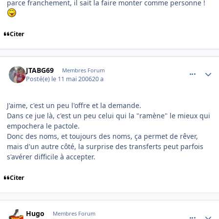
parce franchement, il sait la faire monter comme personne !
Citer
comment_134881
Author stats
JTABG69
Membres Forum
Posté(e)
le 11 mai 2006
20 a
J'aime, c'est un peu l'offre et la demande.
Dans ce jue là, c'est un peu celui qui la "ramène" le mieux qui
empochera le pactole.
Donc des noms, et toujours des noms, ça permet de rêver,
mais d'un autre côté, la surprise des transferts peut parfois
s'avérer difficile à accepter.
Citer
comment_135016
Author stats
Hugo
Membres Forum