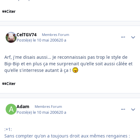
Citer
comment_134835
Author stats
CelTGV74
Membres Forum
Posté(e)
le 10 mai 2006
20 a
Arf, j'me disais aussi... Je reconnaissais pas trop le style de
Bip-Bip et en plus ça me surprenait qu'elle soit aussi câlée et
qu'elle s'interresse autant à ça !
Citer
comment_134846
Author stats
Adam
Membres Forum
Posté(e)
le 10 mai 2006
20 a
:+1:
Sans compter qu'on a toujours droit aux mêmes rengaines :