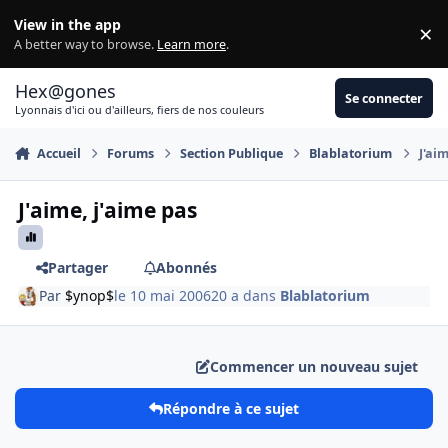
Aller au contenu
View in the app
×
Di
A better way to browse.
Learn more
.
Hex@gones
Se connecter
Lyonnais d'ici ou d'ailleurs, fiers de nos couleurs
Accueil
Forums
Section Publique
Blablatorium
J'ai
J'aime, j'aime pas
Partager
Abonnés
Par
$ynop$
le 10 mai 2006
20 a
dans
Blablatorium
Commencer un nouveau sujet
Répondre à ce sujet