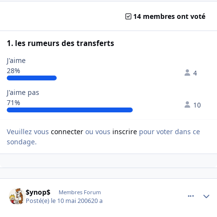
14 membres ont voté
1. les rumeurs des transferts
J'aime
28%
4
J'aime pas
71%
10
Veuillez vous
connecter
ou vous
inscrire
pour voter dans ce
sondage.
comment_134793
Author stats
$ynop$
Membres Forum
Posté(e)
le 10 mai 2006
20 a