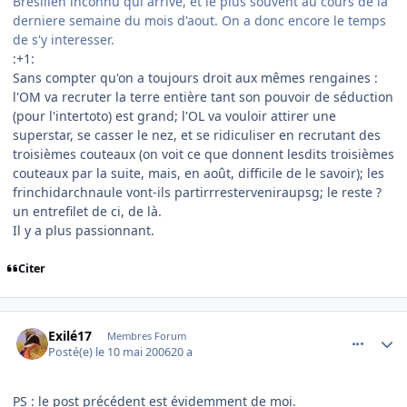
Bresilien inconnu qui arrive, et le plus souvent au cours de la
derniere semaine du mois d'aout. On a donc encore le temps
de s'y interesser.
:+1:
Sans compter qu'on a toujours droit aux mêmes rengaines :
l'OM va recruter la terre entière tant son pouvoir de séduction
(pour l'intertoto) est grand; l'OL va vouloir attirer une
superstar, se casser le nez, et se ridiculiser en recrutant des
troisièmes couteaux (on voit ce que donnent lesdits troisièmes
couteaux par la suite, mais, en août, difficile de le savoir); les
frinchidarchnaule vont-ils partirrresterveniraupsg; le reste ?
un entrefilet de ci, de là.
Il y a plus passionnant.
Citer
comment_134832
Author stats
Exilé17
Membres Forum
Posté(e)
le 10 mai 2006
20 a
PS : le post précédent est évidemment de moi.