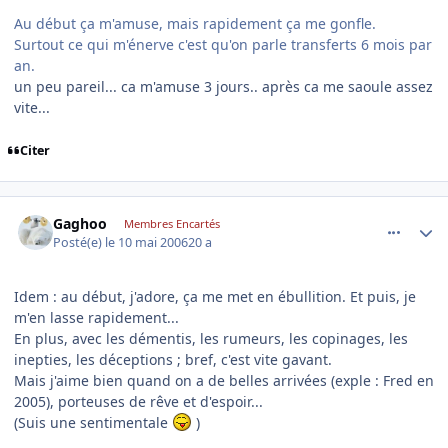
Au début ça m'amuse, mais rapidement ça me gonfle.
Surtout ce qui m'énerve c'est qu'on parle transferts 6 mois par
an.
un peu pareil... ca m'amuse 3 jours.. après ca me saoule assez
vite...
Citer
comment_134811
Author stats
Gaghoo
Membres Encartés
Posté(e)
le 10 mai 2006
20 a
Idem : au début, j'adore, ça me met en ébullition. Et puis, je
m'en lasse rapidement...
En plus, avec les démentis, les rumeurs, les copinages, les
inepties, les déceptions ; bref, c'est vite gavant.
Mais j'aime bien quand on a de belles arrivées (exple : Fred en
2005), porteuses de rêve et d'espoir...
(Suis une sentimentale
)