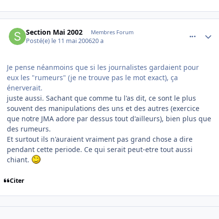
comment_135056
Author stats
Section Mai 2002
Membres Forum
Posté(e)
le 11 mai 2006
20 a
Je pense néanmoins que si les journalistes gardaient pour
eux les "rumeurs" (je ne trouve pas le mot exact), ça
énerverait.
juste aussi. Sachant que comme tu l'as dit, ce sont le plus
souvent des manipulations des uns et des autres (exercice
que notre JMA adore par dessus tout d'ailleurs), bien plus que
des rumeurs.
Et surtout ils n'auraient vraiment pas grand chose a dire
pendant cette periode. Ce qui serait peut-etre tout aussi
chiant.
Citer