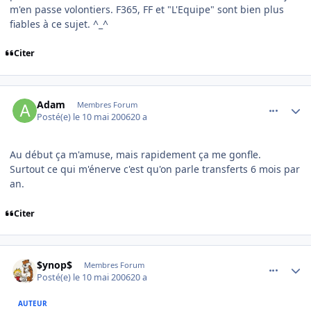
m'en passe volontiers. F365, FF et "L'Equipe" sont bien plus
fiables à ce sujet. ^_^
Citer
comment_134803
Author stats
Adam
Membres Forum
Posté(e)
le 10 mai 2006
20 a
Au début ça m'amuse, mais rapidement ça me gonfle.
Surtout ce qui m'énerve c'est qu'on parle transferts 6 mois par
an.
Citer
comment_134806
Author stats
$ynop$
Membres Forum
Posté(e)
le 10 mai 2006
20 a
AUTEUR