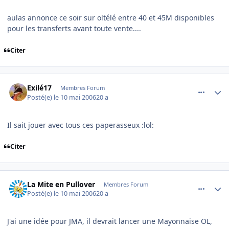
aulas annonce ce soir sur oltélé entre 40 et 45M disponibles
pour les transferts avant toute vente....
Citer
comment_134859
Author stats
Exilé17
Membres Forum
Posté(e)
le 10 mai 2006
20 a
Il sait jouer avec tous ces paperasseux :lol:
Citer
comment_134865
Author stats
La Mite en Pullover
Membres Forum
Posté(e)
le 10 mai 2006
20 a
J'ai une idée pour JMA, il devrait lancer une Mayonnaise OL,