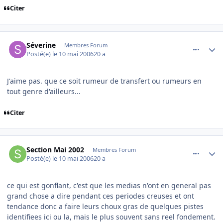
Citer
comment_134822
Author stats
Séverine
Membres Forum
Posté(e)
le 10 mai 2006
20 a
J'aime pas. que ce soit rumeur de transfert ou rumeurs en
tout genre d'ailleurs...
Citer
comment_134828
Author stats
Section Mai 2002
Membres Forum
Posté(e)
le 10 mai 2006
20 a
ce qui est gonflant, c'est que les medias n'ont en general pas
grand chose a dire pendant ces periodes creuses et ont
tendance donc a faire leurs choux gras de quelques pistes
identifiees ici ou la, mais le plus souvent sans reel fondement.