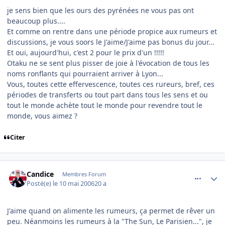
je sens bien que les ours des pyrénées ne vous pas ont
beaucoup plus....
Et comme on rentre dans une période propice aux rumeurs et
discussions, je vous soors le J'aime/J'aime pas bonus du jour...
Et oui, aujourd'hui, c'est 2 pour le prix d'un !!!!!
Otaku ne se sent plus pisser de joie à l'évocation de tous les
noms ronflants qui pourraient arriver à Lyon...
Vous, toutes cette effervescence, toutes ces rureurs, bref, ces
périodes de transferts ou tout part dans tous les sens et ou
tout le monde achète tout le monde pour revendre tout le
monde, vous aimez ?
Citer
comment_134797
Author stats
Candice
Membres Forum
Posté(e)
le 10 mai 2006
20 a
J'aime quand on alimente les rumeurs, ça permet de rêver un
peu. Néanmoins les rumeurs à la "The Sun, Le Parisien...", je