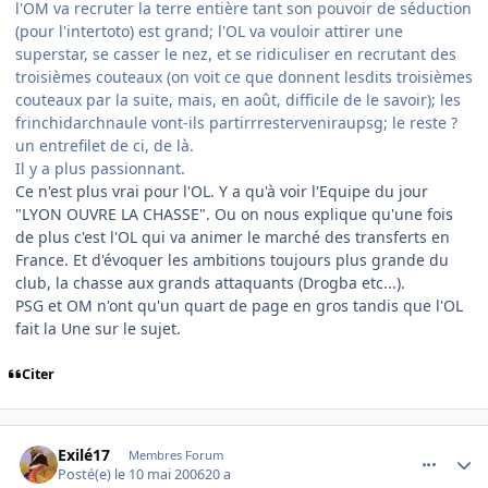
l'OM va recruter la terre entière tant son pouvoir de séduction
(pour l'intertoto) est grand; l'OL va vouloir attirer une
superstar, se casser le nez, et se ridiculiser en recrutant des
troisièmes couteaux (on voit ce que donnent lesdits troisièmes
couteaux par la suite, mais, en août, difficile de le savoir); les
frinchidarchnaule vont-ils partirrresterveniraupsg; le reste ?
un entrefilet de ci, de là.
Il y a plus passionnant.
Ce n'est plus vrai pour l'OL. Y a qu'à voir l'Equipe du jour
"LYON OUVRE LA CHASSE". Ou on nous explique qu'une fois
de plus c'est l'OL qui va animer le marché des transferts en
France. Et d'évoquer les ambitions toujours plus grande du
club, la chasse aux grands attaquants (Drogba etc...).
PSG et OM n'ont qu'un quart de page en gros tandis que l'OL
fait la Une sur le sujet.
Citer
comment_134850
Author stats
Exilé17
Membres Forum
Posté(e)
le 10 mai 2006
20 a