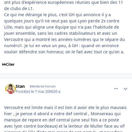
ont plus d'expérience européennes réunies que bien des 11
de clubs de L1.
Ce qui me dérange le plus, c'est GH qui annonce il y a
quelques jours qu'il ne veut pas que Lyon perde 2x contre
Lille, mais qui aligne une équipe qui n'a pas l'habitude de
jouer ensemble, sans les cadres stabilisateurs et avec un
Vercoutre qui a montré les années-lumières qui le sépare du
numéro1. Je lui en veux un peu, à GH : quand on annonce
vouloir défendre son honneur, on le fait avec tout ce qu'on a.
Citer
comment_134200
Author stats
Stan
Membres Forum
Posté(e)
le 7 mai 2006
20 a
Vercoutre est limite mais il est loin d avoir ete le plus mauvais
hier , je pense d abord a notre def central , Monsereau qui
manque de repere en def central (une seul fois a ce poste
avec lyon contre bordeaux) et la lenteur de Muller face au vif