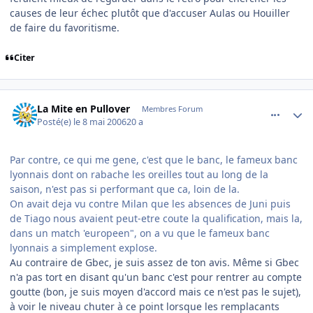
causes de leur échec plutôt que d'accuser Aulas ou Houiller
de faire du favoritisme.
Citer
comment_134266
Author stats
La Mite en Pullover
Membres Forum
Posté(e)
le 8 mai 2006
20 a
Par contre, ce qui me gene, c'est que le banc, le fameux banc
lyonnais dont on rabache les oreilles tout au long de la
saison, n'est pas si performant que ca, loin de la.
On avait deja vu contre Milan que les absences de Juni puis
de Tiago nous avaient peut-etre coute la qualification, mais la,
dans un match 'europeen", on a vu que le fameux banc
lyonnais a simplement explose.
Au contraire de Gbec, je suis assez de ton avis. Même si Gbec
n'a pas tort en disant qu'un banc c'est pour rentrer au compte
goutte (bon, je suis moyen d'accord mais ce n'est pas le sujet),
à voir le niveau chuter à ce point lorsque les remplacants