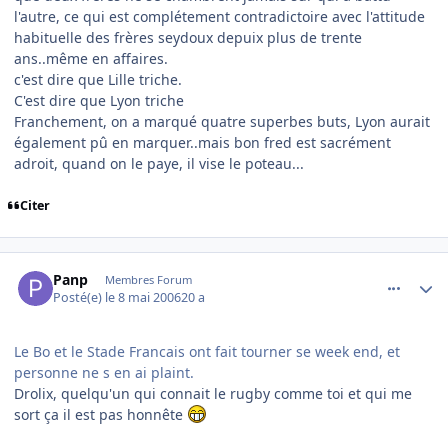
l'autre, ce qui est complétement contradictoire avec l'attitude
habituelle des frères seydoux depuix plus de trente
ans..même en affaires.
c'est dire que Lille triche.
C'est dire que Lyon triche
Franchement, on a marqué quatre superbes buts, Lyon aurait
également pû en marquer..mais bon fred est sacrément
adroit, quand on le paye, il vise le poteau...
Citer
comment_134288
Author stats
Panp
Membres Forum
Posté(e)
le 8 mai 2006
20 a
Le Bo et le Stade Francais ont fait tourner se week end, et
personne ne s en ai plaint.
Drolix, quelqu'un qui connait le rugby comme toi et qui me
sort ça il est pas honnête