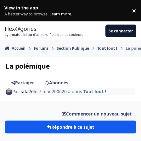
Aller au contenu
View in the app
×
Di
A better way to browse.
Learn more
.
Hex@gones
Se connecter
Lyonnais d'ici ou d'ailleurs, fiers de nos couleurs
Accueil
Forums
Section Publique
Tout foot !
La polé
La polémique
Partager
Abonnés
Par
fafa76
le 7 mai 2006
20 a
dans
Tout foot !
Commencer un nouveau sujet
Répondre à ce sujet