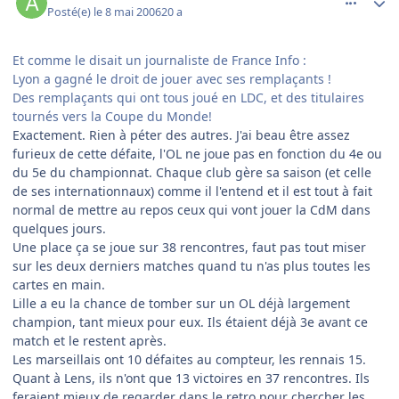
Posté(e)
le 8 mai 2006
20 a
Et comme le disait un journaliste de France Info :
Lyon a gagné le droit de jouer avec ses remplaçants !
Des remplaçants qui ont tous joué en LDC, et des titulaires
tournés vers la Coupe du Monde!
Exactement. Rien à péter des autres. J'ai beau être assez
furieux de cette défaite, l'OL ne joue pas en fonction du 4e ou
du 5e du championnat. Chaque club gère sa saison (et celle
de ses internationnaux) comme il l'entend et il est tout à fait
normal de mettre au repos ceux qui vont jouer la CdM dans
quelques jours.
Une place ça se joue sur 38 rencontres, faut pas tout miser
sur les deux derniers matches quand tu n'as plus toutes les
cartes en main.
Lille a eu la chance de tomber sur un OL déjà largement
champion, tant mieux pour eux. Ils étaient déjà 3e avant ce
match et le restent après.
Les marseillais ont 10 défaites au compteur, les rennais 15.
Quant à Lens, ils n'ont que 13 victoires en 37 rencontres. Ils
feraient mieux de regarder dans le retro pour chercher les