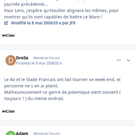
journée précédente...
Pour Lens, j'espère qu'Houiller alignera les mêmes, pour
montrer qu'ils sont capables de battre Le Mans !
Modifié
le 8 mai 2006
20 a
par JFK
Citer
comment_134262
Author stats
Drolix
Membres Forum
Posté(e)
le 8 mai 2006
20 a
Le Bo et le Stade Francais ont fait tourner se week end, et
personne ne s en ai plaint.
Malheureusement ce genre de polemique vient souvent (
toujours ? ) du meme endroit.
Citer
comment_134263
Author stats
Adam
Membres Forum