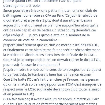
J'adore quand c'est un club comme l'OM qui parle
d'arrangements :troplol:
Sinon pour etre sérieux une petite minute : on a un club de
baltringues, qui envoie sa CFA au Parc (Ce jour là l'abruti de
diouf était pret à perdre 3 pts, dont il aurait bien besoin
aujourd'hui), et qui vient se plaindre aujourd'hui alors qu'ils
ont pas été capables de battre un Strasbourg démotivé car
déjà relégué......je crois qu'on a atteint le sommet de la
connerie du coté de la cannebière.....
J'espère sincèrement que ce club de merde n'ira pas en LDC,
et finalement cette histoire me fait apprécier rétroactivement
la victoire de Vikash et les siens lors de la finale de la CDF....
Gob > si je te comprends bien, on devrait retirer le titre à l'OL
pour avoir fausser le championnat ?
J'espère m'etre trompé sur le sens de ton propos, parce que si
tu penses cela, tu tomberais bien bas dans mon estime
Que Lille batte l'OL m'a fait bien chier je l'avoue, mais penser
qu'un tel match soit arrangé pour viser l'OM c'est manquer de
respect pour le LOSC (qui a été devant ton club toute la saison
et en jouant la LDC)
GH a fait tourner, il avait d'ailleurs dit apres le match du Parc
que tous les joueurs de l'effectif participeraient aux matchs