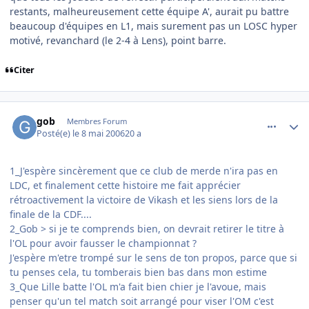
restants, malheureusement cette équipe A', aurait pu battre
beaucoup d'équipes en L1, mais surement pas un LOSC hyper
motivé, revanchard (le 2-4 à Lens), point barre.
Citer
comment_134286
Author stats
gob
Membres Forum
Posté(e)
le 8 mai 2006
20 a
1_J'espère sincèrement que ce club de merde n'ira pas en
LDC, et finalement cette histoire me fait apprécier
rétroactivement la victoire de Vikash et les siens lors de la
finale de la CDF....
2_Gob > si je te comprends bien, on devrait retirer le titre à
l'OL pour avoir fausser le championnat ?
J'espère m'etre trompé sur le sens de ton propos, parce que si
tu penses cela, tu tomberais bien bas dans mon estime
3_Que Lille batte l'OL m'a fait bien chier je l'avoue, mais
penser qu'un tel match soit arrangé pour viser l'OM c'est