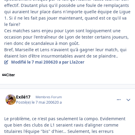
effectif. D'autant plus qu'il possède une foule de remplaçants
qui auraient leur place dans n'importe quelle équipe de Ligue
1. Si il ne les fait pas jouer maintenant, quand est ce qu'il va
le faire?
Ces matches sans enjeu pour Lyon sont logiquement une
occasion pour l'entraîneur de Lyon de tester certains joueurs,
rien donc de scandaleux à mon goût.
Bref, Marseille et Lens n'avaient qu'à gagner leur match, qui
étaient loin d'être insurmontables avant de se plaindre..
Modifié
le 7 mai 2006
20 a
par Lla2cer
Citer
comment_134224
Author stats
Exilé17
Membres Forum
Posté(e)
le 7 mai 2006
20 a
Le problème, ce n'est pas seulement la compo. Evidemment
que bien des clubs de L1 seraient ravis d'aligner comme
titulaires l'équipe "bis" d'hier... Seulement, les erreurs