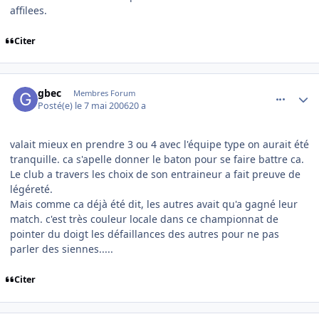
affilees.
Citer
comment_134205
Author stats
gbec
Membres Forum
Posté(e)
le 7 mai 2006
20 a
valait mieux en prendre 3 ou 4 avec l'équipe type on aurait été
tranquille. ca s'apelle donner le baton pour se faire battre ca.
Le club a travers les choix de son entraineur a fait preuve de
légéreté.
Mais comme ca déjà été dit, les autres avait qu'a gagné leur
match. c'est très couleur locale dans ce championnat de
pointer du doigt les défaillances des autres pour ne pas
parler des siennes.....
Citer