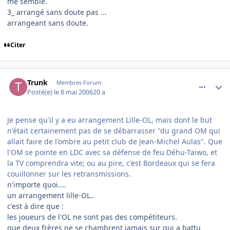
me semble.
3_ arrangé sans doute pas ...
arrangeant sans doute.
Citer
comment_134287
Author stats
Trunk
Membres Forum
Posté(e)
le 8 mai 2006
20 a
Je pense qu'il y a eu arrangement Lille-OL, mais dont le but
n'était certainement pas de se débarrasser "du grand OM qui
allait faire de l'ombre au petit club de Jean-Michel Aulas". Que
l'OM se pointe en LDC avec sa défense de feu Déhu-Taiwo, et
la TV comprendra vite; ou au pire, c'est Bordeaux qui se fera
couillonner sur les retransmissions.
n'importe quoi....
un arrangement lille-OL..
c'est à dire que :
les joueurs de l'OL ne sont pas des compétiteurs.
que deux frères ne se chambrent jamais sur qui a battu