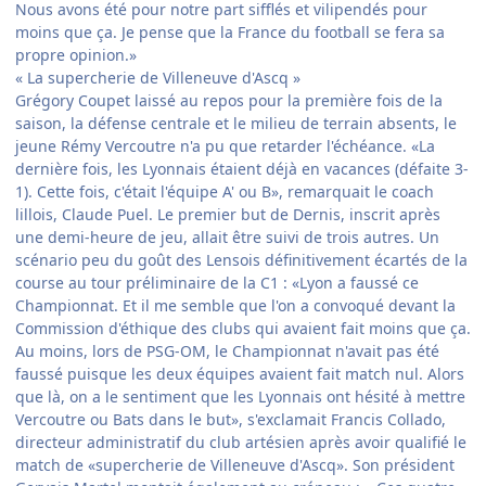
Nous avons été pour notre part sifflés et vilipendés pour
moins que ça. Je pense que la France du football se fera sa
propre opinion.»
« La supercherie de Villeneuve d'Ascq »
Grégory Coupet laissé au repos pour la première fois de la
saison, la défense centrale et le milieu de terrain absents, le
jeune Rémy Vercoutre n'a pu que retarder l'échéance. «La
dernière fois, les Lyonnais étaient déjà en vacances (défaite 3-
1). Cette fois, c'était l'équipe A' ou B», remarquait le coach
lillois, Claude Puel. Le premier but de Dernis, inscrit après
une demi-heure de jeu, allait être suivi de trois autres. Un
scénario peu du goût des Lensois définitivement écartés de la
course au tour préliminaire de la C1 : «Lyon a faussé ce
Championnat. Et il me semble que l'on a convoqué devant la
Commission d'éthique des clubs qui avaient fait moins que ça.
Au moins, lors de PSG-OM, le Championnat n'avait pas été
faussé puisque les deux équipes avaient fait match nul. Alors
que là, on a le sentiment que les Lyonnais ont hésité à mettre
Vercoutre ou Bats dans le but», s'exclamait Francis Collado,
directeur administratif du club artésien après avoir qualifié le
match de «supercherie de Villeneuve d'Ascq». Son président