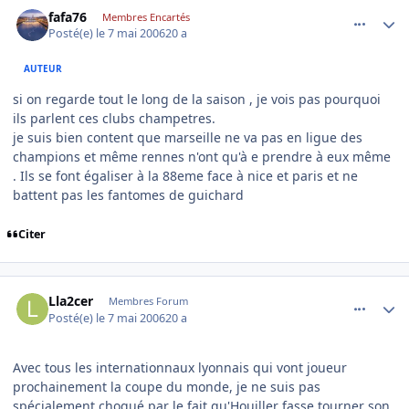
comment_134210
Author stats
fafa76
Membres Encartés
Posté(e)
le 7 mai 2006
20 a
AUTEUR
si on regarde tout le long de la saison , je vois pas pourquoi
ils parlent ces clubs champetres.
je suis bien content que marseille ne va pas en ligue des
champions et même rennes n'ont qu'à e prendre à eux même
. Ils se font égaliser à la 88eme face à nice et paris et ne
battent pas les fantomes de guichard
Citer
comment_134221
Author stats
Lla2cer
Membres Forum
Posté(e)
le 7 mai 2006
20 a
Avec tous les internationnaux lyonnais qui vont joueur
prochainement la coupe du monde, je ne suis pas
spécialement choqué par le fait qu'Houiller fasse tourner son