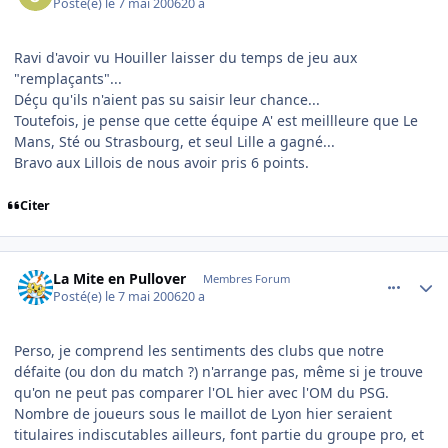
Posté(e)
le 7 mai 2006
20 a
Ravi d'avoir vu Houiller laisser du temps de jeu aux
"remplaçants"...
Déçu qu'ils n'aient pas su saisir leur chance...
Toutefois, je pense que cette équipe A' est meillleure que Le
Mans, Sté ou Strasbourg, et seul Lille a gagné...
Bravo aux Lillois de nous avoir pris 6 points.
Citer
comment_134198
Author stats
La Mite en Pullover
Membres Forum
Posté(e)
le 7 mai 2006
20 a
Perso, je comprend les sentiments des clubs que notre
défaite (ou don du match ?) n'arrange pas, même si je trouve
qu'on ne peut pas comparer l'OL hier avec l'OM du PSG.
Nombre de joueurs sous le maillot de Lyon hier seraient
titulaires indiscutables ailleurs, font partie du groupe pro, et