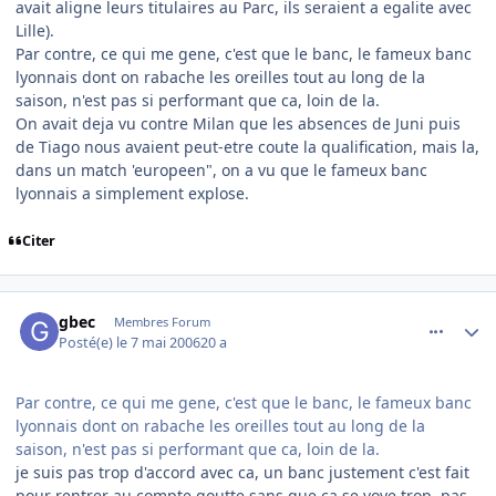
avait aligne leurs titulaires au Parc, ils seraient a egalite avec
Lille).
Par contre, ce qui me gene, c'est que le banc, le fameux banc
lyonnais dont on rabache les oreilles tout au long de la
saison, n'est pas si performant que ca, loin de la.
On avait deja vu contre Milan que les absences de Juni puis
de Tiago nous avaient peut-etre coute la qualification, mais la,
dans un match 'europeen", on a vu que le fameux banc
lyonnais a simplement explose.
Citer
comment_134254
Author stats
gbec
Membres Forum
Posté(e)
le 7 mai 2006
20 a
Par contre, ce qui me gene, c'est que le banc, le fameux banc
lyonnais dont on rabache les oreilles tout au long de la
saison, n'est pas si performant que ca, loin de la.
je suis pas trop d'accord avec ca, un banc justement c'est fait
pour rentrer au compte goutte sans que ca se voye trop. pas