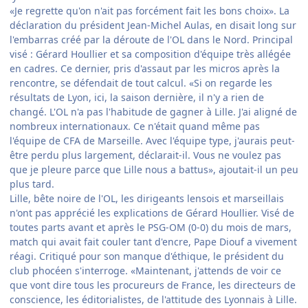
«Je regrette qu'on n'ait pas forcément fait les bons choix». La
déclaration du président Jean-Michel Aulas, en disait long sur
l'embarras créé par la déroute de l'OL dans le Nord. Principal
visé : Gérard Houllier et sa composition d'équipe très allégée
en cadres. Ce dernier, pris d'assaut par les micros après la
rencontre, se défendait de tout calcul. «Si on regarde les
résultats de Lyon, ici, la saison dernière, il n'y a rien de
changé. L'OL n'a pas l'habitude de gagner à Lille. J'ai aligné de
nombreux internationaux. Ce n'était quand même pas
l'équipe de CFA de Marseille. Avec l'équipe type, j'aurais peut-
être perdu plus largement, déclarait-il. Vous ne voulez pas
que je pleure parce que Lille nous a battus», ajoutait-il un peu
plus tard.
Lille, bête noire de l'OL, les dirigeants lensois et marseillais
n'ont pas apprécié les explications de Gérard Houllier. Visé de
toutes parts avant et après le PSG-OM (0-0) du mois de mars,
match qui avait fait couler tant d'encre, Pape Diouf a vivement
réagi. Critiqué pour son manque d'éthique, le président du
club phocéen s'interroge. «Maintenant, j'attends de voir ce
que vont dire tous les procureurs de France, les directeurs de
conscience, les éditorialistes, de l'attitude des Lyonnais à Lille.