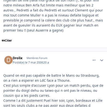
nigerian de lille (faite moi grace de son nom !) , et pour finir
notre milieux Ben Arfa fut limite mais meilleur que les 2
autres , Pedretti a fait du Pedretti et surtout Clement qui pour
moi tout comme Muller n a pas le niveau defaite logique et
previsible je comprend la colere des club cite plus haut , mais
avant de gueuler ils auraient du EUX gagner leur match en
premier lieu !! (seul Auxerre a gagne)
Citer
comment_134202
Author stats
Drolix
Membres Forum
Posté(e)
le 7 mai 2006
20 a
Quand on est pas capable de battre le Mans ou Strasbourg,
on a rien a esperer en LdC face a Thoune.
C'est plus simple d'accuser Lyon pour un match perdu, que de
pointer du doigt dehu ou taiwo qui n ont pas le niveau, ou
cousin qui a les pieds carres.
Comme l a dit justement Puel hier soir, Lyon, bordeaux et Lille
sont les seuls clubs a ne pas avoir eux deux defaites d