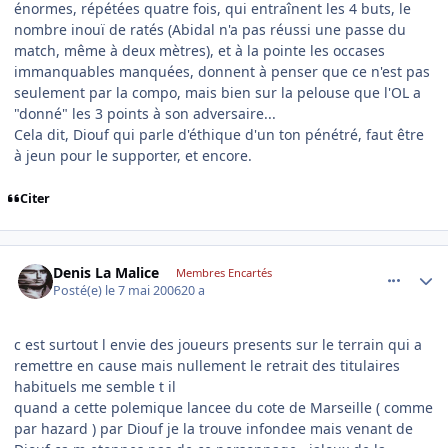
énormes, répétées quatre fois, qui entraînent les 4 buts, le
nombre inouï de ratés (Abidal n'a pas réussi une passe du
match, même à deux mètres), et à la pointe les occases
immanquables manquées, donnent à penser que ce n'est pas
seulement par la compo, mais bien sur la pelouse que l'OL a
"donné" les 3 points à son adversaire...
Cela dit, Diouf qui parle d'éthique d'un ton pénétré, faut être
à jeun pour le supporter, et encore.
Citer
comment_134235
Author stats
Denis La Malice
Membres Encartés
Posté(e)
le 7 mai 2006
20 a
c est surtout l envie des joueurs presents sur le terrain qui a
remettre en cause mais nullement le retrait des titulaires
habituels me semble t il
quand a cette polemique lancee du cote de Marseille ( comme
par hazard ) par Diouf je la trouve infondee mais venant de