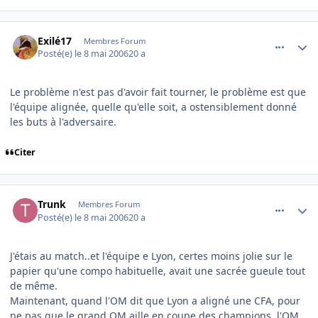
comment_134268
Author stats
Exilé17
Membres Forum
Posté(e)
le 8 mai 2006
20 a
Le problème n'est pas d'avoir fait tourner, le problème est que
l'équipe alignée, quelle qu'elle soit, a ostensiblement donné
les buts à l'adversaire.
Citer
comment_134272
Author stats
Trunk
Membres Forum
Posté(e)
le 8 mai 2006
20 a
J'étais au match..et l'équipe e Lyon, certes moins jolie sur le
papier qu'une compo habituelle, avait une sacrée gueule tout
de même.
Maintenant, quand l'OM dit que Lyon a aligné une CFA, pour
ne pas que le grand OM aille en coupe des champions, l'OM