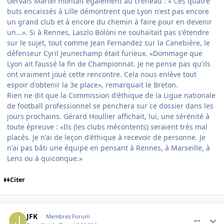
Gervais Martel montait également au créneau : « Ces quatre
buts encaissés à Lille démontrent que Lyon n'est pas encore
un grand club et à encore du chemin à faire pour en devenir
un...». Si à Rennes, Laszlo Bölöni ne souhaitait pas s'étendre
sur le sujet, tout comme Jean Fernandez sur la Canebière, le
défenseur Cyril Jeunechamp était furieux. «Dommage que
Lyon ait faussé la fin de Championnat. Je ne pense pas qu'ils
ont vraiment joué cette rencontre. Cela nous enlève tout
espoir d'obtenir la 3e place», remarquait le Breton.
Rien ne dit que la Commission d'éthique de la Ligue nationale
de football professionnel se penchera sur ce dossier dans les
jours prochains. Gérard Houllier affichait, lui, une sérénité à
toute épreuve : «Ils (les clubs mécontents) seraient très mal
placés. Je n'ai de leçon d'éthique à recevoir de personne. Je
n'ai pas bâti une équipe en pensant à Rennes, à Marseille, à
Lens ou à quiconque.»
Citer
comment_134197
Author stats
JFK
Membres Forum