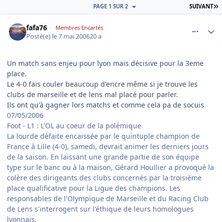
D
PAGE 1 SUR 2
SUIVANT
comment_134196
Author stats
fafa76
Membres Encartés
Posté(e)
le 7 mai 2006
20 a
Un match sans enjeu pour lyon mais décisive pour la 3eme
place.
Le 4-0 fais couler beaucoup d'encre même si je trouve les
clubs de marseille et de lens mal placé pour parler.
Ils ont qu'à gagner lors matchs et comme cela pa de socuis
07/05/2006
Foot - L1 : L'OL au coeur de la polémique
La lourde défaite encaissée par le quintuple champion de
France à Lille (4-0), samedi, devrait animer les derniers jours
de la saison. En laissant une grande partie de son équipe
type sur le banc ou à la maison, Gérard Houllier a provoqué la
colère des dirigeants des clubs concernés par la troisième
place qualificative pour la Ligue des champions. Les
responsables de l'Olympique de Marseille et du Racing Club
de Lens s'interrogent sur l'éthique de leurs homologues
lyonnais.