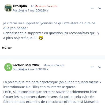
comment_134247
Author stats
Titouplin
Membres Encartés
Posté(e)
le 7 mai 2006
20 a
je citerai un supporter lyonnais ce qui m'evitera de dire ce
que j'en pense :
Connaissant le supporter en question, tu reconnaîtras qu'il y
a plus objectif que lui
Citer
comment_134248
Author stats
Section Mai 2002
Membres Forum
Posté(e)
le 7 mai 2006
20 a
La polemique me parait grotesque (on alignait quand meme 7
interntionaux A a Lille) et n m'interesse guere.
Enfin, si, je constate que certains savent decidemment bien
frotter les supporters dans le sens du poil et cela evite de
faire bien des examens de conscience (d'ailleurs si Marseille