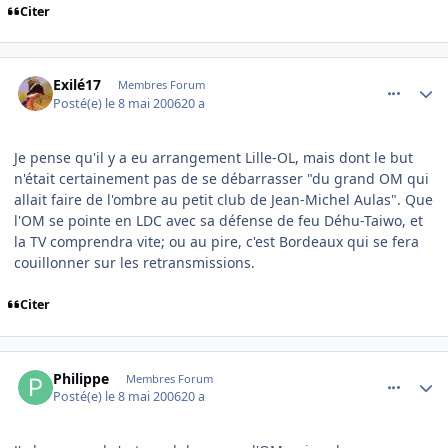
Citer
comment_134278
Author stats
Exilé17
Membres Forum
Posté(e)
le 8 mai 2006
20 a
Je pense qu'il y a eu arrangement Lille-OL, mais dont le but
n'était certainement pas de se débarrasser "du grand OM qui
allait faire de l'ombre au petit club de Jean-Michel Aulas". Que
l'OM se pointe en LDC avec sa défense de feu Déhu-Taiwo, et
la TV comprendra vite; ou au pire, c'est Bordeaux qui se fera
couillonner sur les retransmissions.
Citer
comment_134281
Author stats
Philippe
Membres Forum
Posté(e)
le 8 mai 2006
20 a