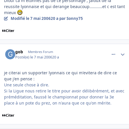
Diouf ca m etonnes pas de ce personnage , jaloux de la
reussite lyonnaise et qui derange beaucoup...........et c est tant
mieux
Modifié
le 7 mai 2006
20 a
par Sonny75
Citer
comment_134245
Author stats
gob
Membres Forum
Posté(e)
le 7 mai 2006
20 a
je citerai un supporter lyonnais ce qui m'evitera de dire ce
que j'en pense :
Une seule chose à dire.
Si la Ligue nous retire le titre pour avoir délibérément, et avec
préméditation, faussé le championnat pour donner la 3e
place à un pote du prez, on n'aura que ce qu'on mérite.
Citer