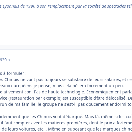
 Lyonnais de 1990 à son remplacement par la société de spectacles tél
06
20 a
s à formuler :
les Chinois ne vont pas toujours se satisfaire de leurs salaires, et
iveaux européens je pense, mais cela pèsera forcément un peu.
t relativement con. Pas de haute technologie. Economiquement parlan
vice (restauration par exemple) est susceptible d'être délocalisé. Da
'un de ma famille, le groupe ne s'est-il pas doucement endormi tout
évidemment que les Chinois vont débarqué. Mais là, même si les c
), il faut compter avec les matières premières, dont le prix a fort
e de leurs voitures, etc... Même en suposant que les marques chin