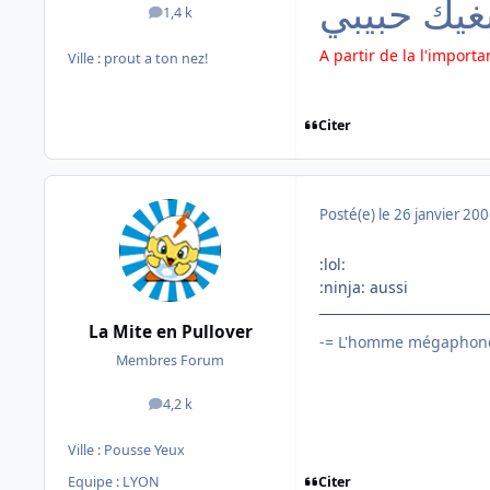
غيك حبيبي
1,4 k
messages
A partir de la l'importan
Ville :
prout a ton nez!
Citer
Posté(e)
le 26 janvier 20
:lol:
:ninja: aussi
La Mite en Pullover
-= L'homme mégaphone
Membres Forum
4,2 k
messages
Ville :
Pousse Yeux
Citer
Equipe : LYON