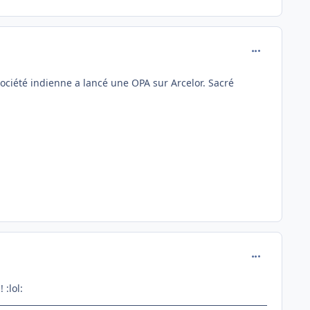
comment_118
ciété indienne a lancé une OPA sur Arcelor. Sacré
comment_118
 :lol: