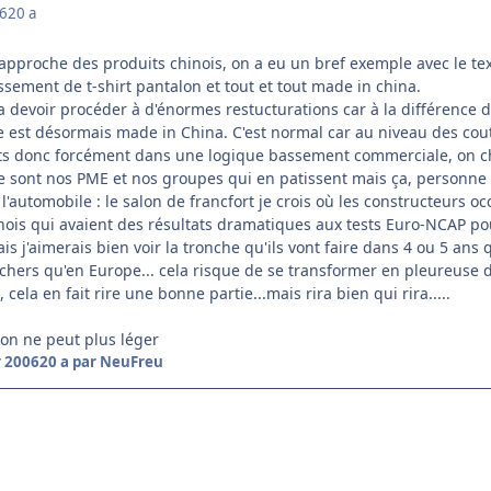
06
20 a
approche des produits chinois, on a eu un bref exemple avec le te
ssement de t-shirt pantalon et tout et tout made in china.
 va devoir procéder à d'énormes restucturations car à la différence d
est désormais made in China. C'est normal car au niveau des couts,
ts donc forcément dans une logique bassement commerciale, on chos
ce sont nos PME et nos groupes qui en patissent mais ça, personne 
s l'automobile : le salon de francfort je crois où les constructeurs 
ois qui avaient des résultats dramatiques aux tests Euro-NCAP pour 
s j'aimerais bien voir la tronche qu'ils vont faire dans 4 ou 5 an
chers qu'en Europe... cela risque de se transformer en pleureuse de
 cela en fait rire une bonne partie...mais rira bien qui rira.....
 on ne peut plus léger
r 2006
20 a
par NeuFreu