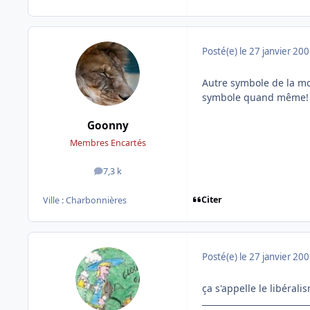
Posté(e)
le 27 janvier 20
Autre symbole de la mo
symbole quand même!
Goonny
Membres Encartés
7,3 k
messages
Citer
Ville :
Charbonnières
Posté(e)
le 27 janvier 20
ça s'appelle le libéralis