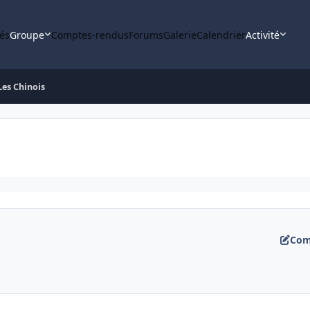
tés
Groupe
Comptes-rendus
Forums
Galerie
Calendrier
Activité
Les Chinois
Com