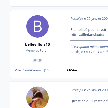
Posté(e)
le 25 janvier 20
Bien placé pour savoir 
:kitravailledanslauto:
bellevillois10
"C'est quand même moins
Membres Forum
Barth, d'OLTV :
"Et n'ou
428
messages
Citer
Ville :
Saint-Germain (10)
Posté(e)
le 25 janvier 20
Qu'est-ce qu'il reste à