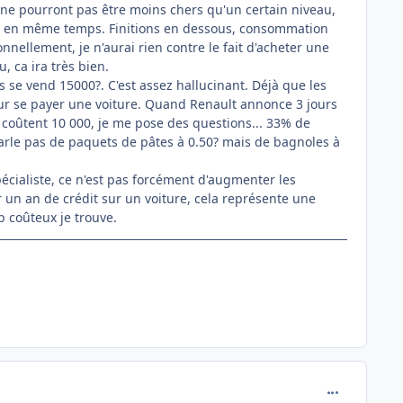
x ne pourront pas être moins chers qu'un certain niveau,
 peu en même temps. Finitions en dessous, consommation
ellement, je n'aurai rien contre le fait d'acheter une
, ca ira très bien.
s se vend 15000?. C'est assez hallucinant. Déjà que les
ur se payer une voiture. Quand Renault annonce 3 jours
es coûtent 10 000, je me pose des questions... 33% de
parle pas de paquets de pâtes à 0.50? mais de bagnoles à
cialiste, ce n'est pas forcément d'augmenter les
r un an de crédit sur un voiture, cela représente une
p coûteux je trouve.
comment_118