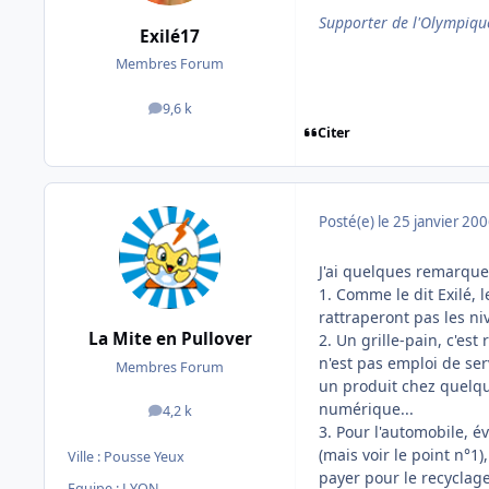
Supporter de l'Olympique
Exilé17
Membres Forum
9,6 k
messages
Citer
Posté(e)
le 25 janvier 20
J'ai quelques remarque
1. Comme le dit Exilé, 
rattraperont pas les n
La Mite en Pullover
2. Un grille-pain, c'es
n'est pas emploi de ser
Membres Forum
un produit chez quelqu
numérique...
4,2 k
messages
3. Pour l'automobile, 
(mais voir le point n°1
Ville :
Pousse Yeux
payer pour le recyclag
Equipe : LYON