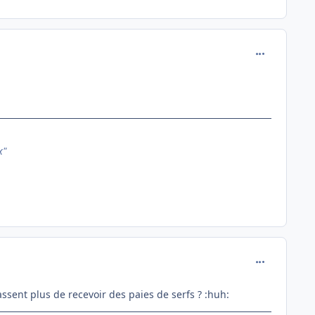
comment_118
x"
comment_118
assent plus de recevoir des paies de serfs ? :huh: