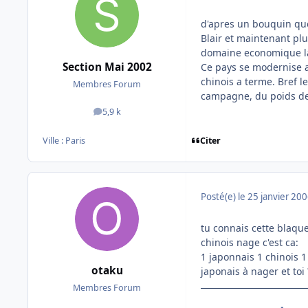
d'apres un bouquin que 
Blair et maintenant plu
domaine economique la, 
Section Mai 2002
Ce pays se modernise a
chinois a terme. Bref l
Membres Forum
campagne, du poids de 
5,9 k
messages
Citer
Ville :
Paris
Posté(e)
le 25 janvier 20
tu connais cette blaqu
chinois nage c'est ca:
1 japonnais 1 chinois 1
otaku
japonais à nager et toi 
Membres Forum