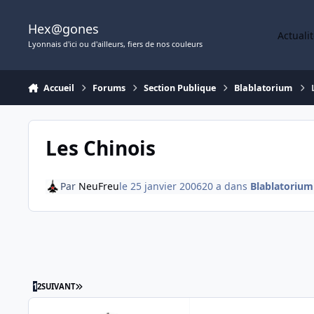
Aller au contenu
Hex@gones
Actuali
Lyonnais d'ici ou d'ailleurs, fiers de nos couleurs
Accueil
Forums
Section Publique
Blablatorium
Les Chinois
Par
NeuFreu
le 25 janvier 2006
20 a
dans
Blablatorium
DERNIÈRE PAGE
1
2
SUIVANT