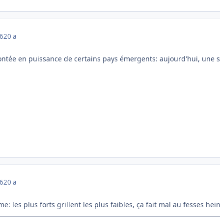
06
20 a
ntée en puissance de certains pays émergents: aujourd'hui, une so
06
20 a
me: les plus forts grillent les plus faibles, ça fait mal au fesses hein!