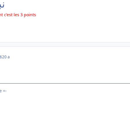
نب
t c'est les 3 points
06
20 a
 =-