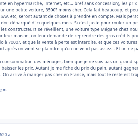
te en hypermarché, internet, etc... bref sans concession), les pri
pour une petite voiture, 3500? moins cher. Cela fait beaucoup, et
SAV, etc, seront autant de choses à prendre en compte. Mais personn
 doit débarqué d'ici quelques mois. Si c'est juste pour rouler un peu
 les constructeurs se réveillent, une voiture type Mégane chez nou
r leur maison, on leur demande de reprendre des gros crédits po
io à 7000?, et que la vente à perte est interdite, et que ces voitur
nd après on vient se plaindre qu'on ne vend pas assez... Et on ne 
a consommation des ménages, bien que je ne sois pas un grand spé
e baisser les prix. Autant je me fiche du prix du pain, autant gagne
 On arrive à manger pas cher en France, mais tout le reste est tro
 =-
06
20 a