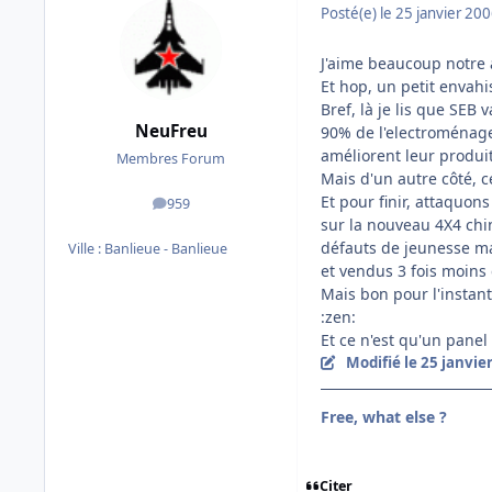
Posté(e)
le 25 janvier 20
J'aime beaucoup notre 
Et hop, un petit envahi
Bref, là je lis que SEB
NeuFreu
90% de l'electroménage 
améliorent leur produi
Membres Forum
Mais d'un autre côté, 
Et pour finir, attaquon
959
messages
sur la nouveau 4X4 chin
défauts de jeunesse mai
Ville :
Banlieue - Banlieue
et vendus 3 fois moins 
Mais bon pour l'instant,
:zen:
Et ce n'est qu'un panel
Modifié
le 25 janvie
Free, what else ?
Citer