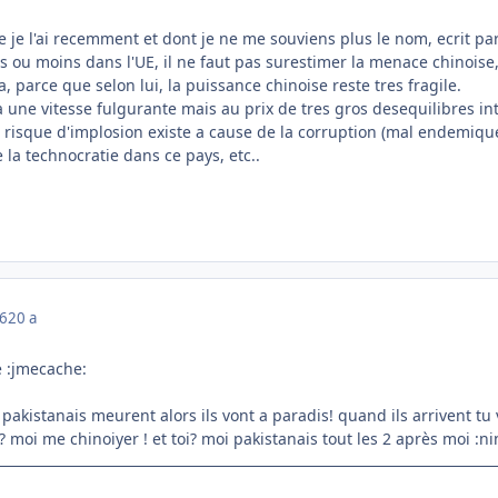
je l'ai recemment et dont je ne me souviens plus le nom, ecrit par 
s ou moins dans l'UE, il ne faut pas surestimer la menace chinoise,
parce que selon lui, la puissance chinoise reste tres fragile.
 une vitesse fulgurante mais au prix de tres gros desequilibres 
e risque d'implosion existe a cause de la corruption (mal endemique 
la technocratie dans ce pays, etc..
06
20 a
e :jmecache:
 pakistanais meurent alors ils vont a paradis! quand ils arrivent 
? moi me chinoiyer ! et toi? moi pakistanais tout les 2 après moi :ni