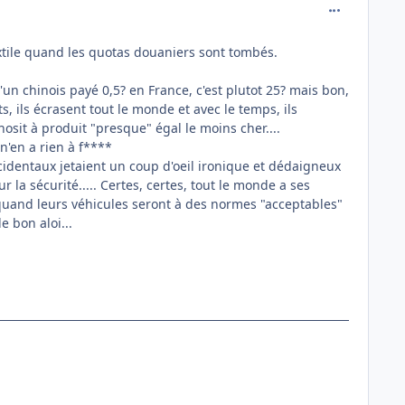
comment_118
xtile quand les quotas douaniers sont tombés.
'un chinois payé 0,5? en France, c'est plutot 25? mais bon,
 ils écrasent tout le monde et avec le temps, ils
it à produit "presque" égal le moins cher....
n'en a rien à f****
occidentaux jetaient un coup d'oeil ironique et dédaigneux
la sécurité..... Certes, certes, tout le monde a ses
s quand leurs véhicules seront à des normes "acceptables"
 bon aloi...