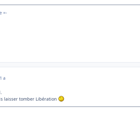
 =-
1 a
.
ais laisser tomber Libération