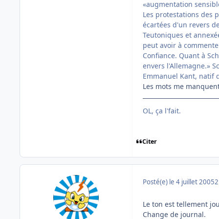
«augmentation sensible
Les protestations des p
écartées d'un revers de
Teutoniques et annexée 
peut avoir à commenter
Confiance. Quant à Schr
envers l'Allemagne.» S
Emmanuel Kant, natif de
Les mots me manquent.
OL, ça l'fait.
Citer
Posté(e)
le 4 juillet 2005
2
Le ton est tellement j
Change de journal.