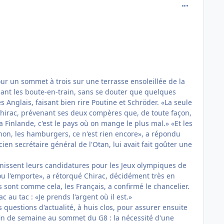
comment_822
our un sommet à trois sur une terrasse ensoleillée de la
Jouant les boute-en-train, sans se douter que quelques
s Anglais, faisant bien rire Poutine et Schröder. «La seule
é Chirac, prévenant ses deux compères que, de toute façon,
 Finlande, c'est le pays où on mange le plus mal.» «Et les
, non, les hamburgers, ce n'est rien encore», a répondu
en secrétaire général de l'Otan, lui avait fait goûter une
unissent leurs candidatures pour les Jeux olympiques de
ou l'emporte», a rétorqué Chirac, décidément très en
s sont comme cela, les Français, a confirmé le chancelier.
au tac : «Je prends l'argent où il est.»
questions d'actualité, à huis clos, pour assurer ensuite
 fin de semaine au sommet du G8 : la nécessité d'une