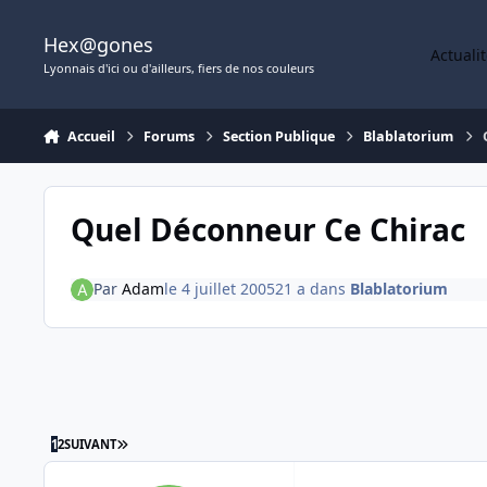
Aller au contenu
Hex@gones
Actuali
Lyonnais d'ici ou d'ailleurs, fiers de nos couleurs
Accueil
Forums
Section Publique
Blablatorium
Quel Déconneur Ce Chirac
Par
Adam
le 4 juillet 2005
21 a
dans
Blablatorium
DERNIÈRE PAGE
1
2
SUIVANT