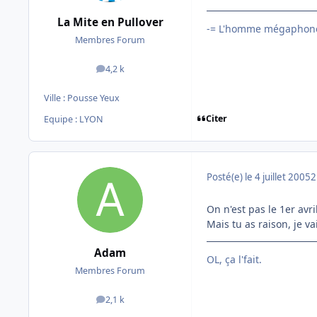
La Mite en Pullover
-= L'homme mégaphone
Membres Forum
4,2 k
messages
Ville :
Pousse Yeux
Citer
Equipe : LYON
Posté(e)
le 4 juillet 2005
2
On n'est pas le 1er avril
Mais tu as raison, je v
Adam
OL, ça l'fait.
Membres Forum
2,1 k
messages