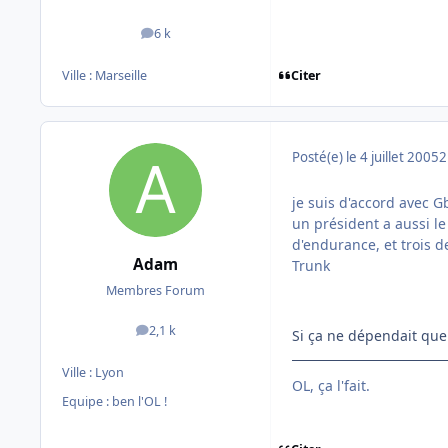
6 k
messages
Citer
Ville :
Marseille
Posté(e)
le 4 juillet 2005
2
je suis d'accord avec G
un président a aussi le 
d'endurance, et trois d
Adam
Trunk
Membres Forum
2,1 k
Si ça ne dépendait que
messages
Ville :
Lyon
OL, ça l'fait.
Equipe : ben l'OL !