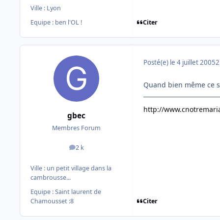
Ville :
Lyon
Citer
Equipe : ben l'OL !
Posté(e)
le 4 juillet 2005
2
Quand bien même ce sera
http://www.cnotremari
gbec
Membres Forum
2 k
messages
Ville :
un petit village dans la
cambrousse...
Equipe : Saint laurent de
Citer
Chamousset :8