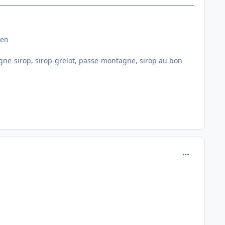
ien
 gagne-sirop, sirop-grelot, passe-montagne, sirop au bon
comment_822