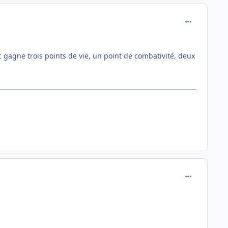
comment_822
ac gagne trois points de vie, un point de combativité, deux
comment_822