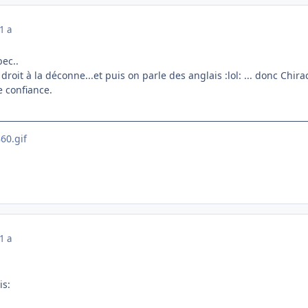
1 a
bec..
droit à la déconne...et puis on parle des anglais :lol: ... donc Chir
e confiance.
1 a
is: