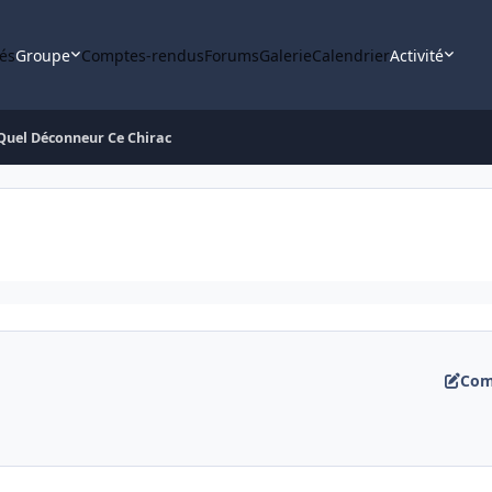
tés
Groupe
Comptes-rendus
Forums
Galerie
Calendrier
Activité
Quel Déconneur Ce Chirac
Com