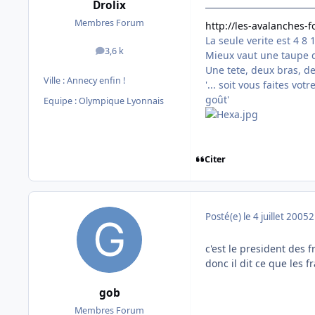
Drolix
Membres Forum
http://les-avalanches-
La seule verite est 4 8 
3,6 k
messages
Mieux vaut une taupe d
Une tete, deux bras, d
Ville :
Annecy enfin !
'... soit vous faites vo
goût'
Equipe : Olympique Lyonnais
Citer
Posté(e)
le 4 juillet 2005
2
c'est le president des f
donc il dit ce que les f
gob
Membres Forum