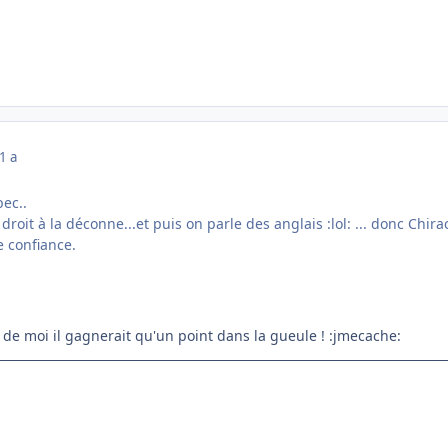
1 a
bec..
droit à la déconne...et puis on parle des anglais :lol: ... donc Chir
e confiance.
 de moi il gagnerait qu'un point dans la gueule ! :jmecache: