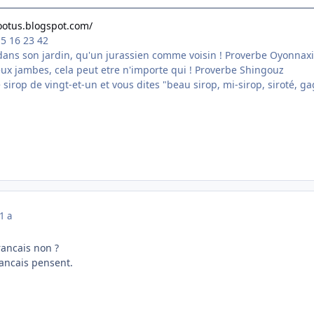
footus.blogspot.com/
15 16 23 42
ans son jardin, qu'un jurassien comme voisin ! Proverbe Oyonnax
eux jambes, cela peut etre n'importe qui ! Proverbe Shingouz
tre sirop de vingt-et-un et vous dites "beau sirop, mi-sirop, siroté,
1 a
rancais non ?
rancais pensent.