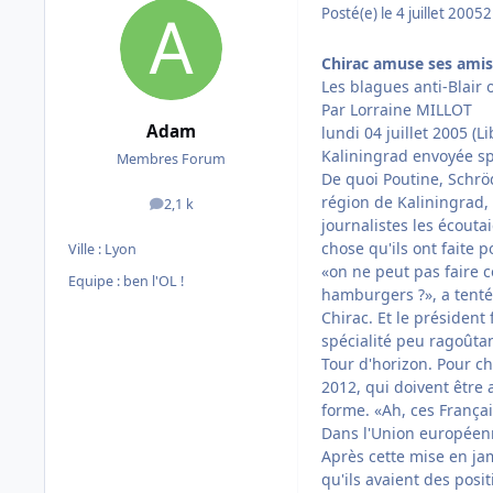
Posté(e)
le 4 juillet 2005
2
Chirac amuse ses amis
Les blagues anti-Blair o
Par Lorraine MILLOT
Adam
lundi 04 juillet 2005 (Li
Kaliningrad envoyée sp
Membres Forum
De quoi Poutine, Schröd
région de Kaliningrad, 
2,1 k
messages
journalistes les écouta
chose qu'ils ont faite 
Ville :
Lyon
«on ne peut pas faire c
Equipe : ben l'OL !
hamburgers ?», a tenté 
Chirac. Et le président
spécialité peu ragoûtant
Tour d'horizon. Pour c
2012, qui doivent être
forme. «Ah, ces Françai
Dans l'Union européenne
Après cette mise en jam
qu'ils avaient des posi