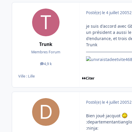
Posté(e)
le 4 juillet 2005
2
je suis d'accord avec G
un président a aussi le 
d'endurance, et trois d
Trunk
Trunk
Membres Forum
4,9 k
messages
Ville :
Lille
Citer
Posté(e)
le 4 juillet 2005
2
Bien joué jacquot
:departementantianglo
:ninja: