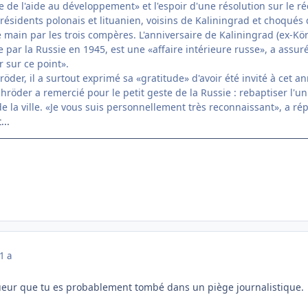
 de l'aide au développement» et l'espoir d'une résolution sur le r
résidents polonais et lituanien, voisins de Kaliningrad et choqués d
 main par les trois compères. L'anniversaire de Kaliningrad (ex-Kön
par la Russie en 1945, est une «affaire intérieure russe», a assur
 sur ce point».
öder, il a surtout exprimé sa «gratitude» d'avoir été invité à cet a
chröder a remercié pour le petit geste de la Russie : rebaptiser l
 la ville. «Je vous suis personnellement très reconnaissant», a ré
..
1 a
oueur que tu es probablement tombé dans un piège journalistique.