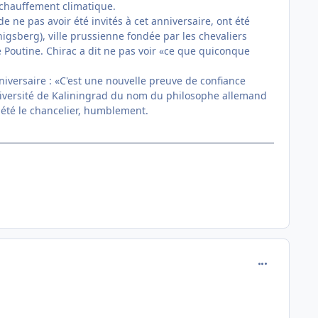
échauffement climatique.
e ne pas avoir été invités à cet anniversaire, ont été
igsberg), ville prussienne fondée par les chevaliers
é Poutine. Chirac a dit ne pas voir «ce que quiconque
nniversaire : «C'est une nouvelle preuve de confiance
'université de Kaliningrad du nom du philosophe allemand
pété le chancelier, humblement.
comment_822