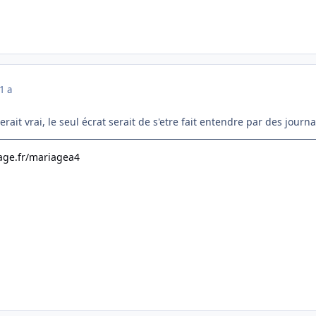
1 a
it vrai, le seul écrat serait de s'etre fait entendre par des journal
age.fr/mariagea4