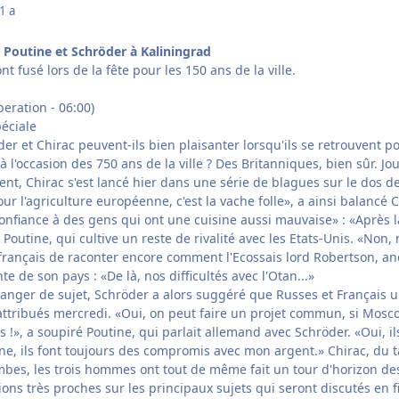
1 a
 Poutine et Schröder à Kaliningrad
nt fusé lors de la fête pour les 150 ans de la ville.
beration - 06:00)
éciale
er et Chirac peuvent-ils bien plaisanter lorsqu'ils se retrouvent p
à l'occasion des 750 ans de la ville ? Des Britanniques, bien sûr. 
ient, Chirac s'est lancé hier dans une série de blagues sur le dos de
pour l'agriculture européenne, c'est la vache folle», a ainsi balanc
onfiance à des gens qui ont une cuisine aussi mauvaise» : «Après la
Poutine, qui cultive un reste de rivalité avec les Etats-Unis. «Non
 français de raconter encore comment l'Ecossais lord Robertson, anci
e de son pays : «De là, nos difficultés avec l'Otan...»
hanger de sujet, Schröder a alors suggéré que Russes et Français 
 attribués mercredi. «Oui, on peut faire un projet commun, si Mosc
s !», a soupiré Poutine, qui parlait allemand avec Schröder. «Oui, il
, ils font toujours des compromis avec mon argent.» Chirac, du tac 
bes, les trois hommes ont tout de même fait un tour d'horizon des 
tions très proches sur les principaux sujets qui seront discutés en