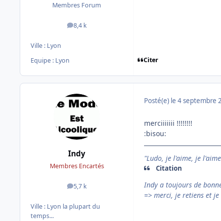
Membres Forum
8,4 k
messages
Ville :
Lyon
Citer
Equipe : Lyon
Posté(e)
le 4 septembre 
merciiiiiii !!!!!!!!
:bisou:
Indy
"Ludo, je l'aime, je l'aim
Membres Encartés
Citation
Indy a toujours de bonn
5,7 k
messages
=> merci, je retiens et je 
Ville :
Lyon la plupart du
temps...