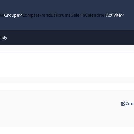
tés
Groupe
Comptes-rendus
Forums
Galerie
Calendrier
Activité
Indy
Com