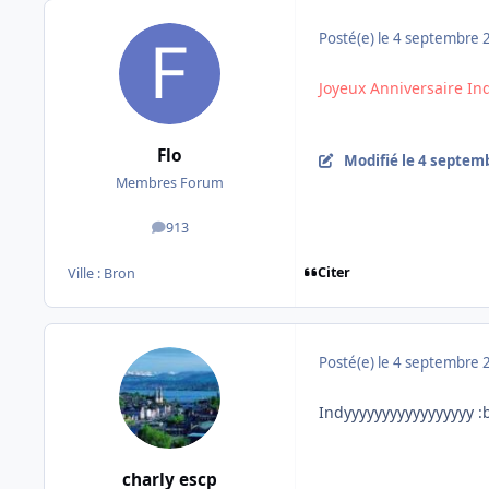
Posté(e)
le 4 septembre 
Joyeux Anniversaire In
Flo
Modifié
le 4 septem
Membres Forum
913
messages
Citer
Ville :
Bron
Posté(e)
le 4 septembre 
Indyyyyyyyyyyyyyyyyy :
charly escp