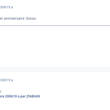
2006
19 a
on anniversaire :bisou:
2006
19 a
u:
bre 2006
19 a
par JTABG69