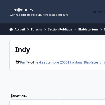
Aller au contenu
Hex@gones
Actuali
Lyonnais d'ici ou d'ailleurs, fiers de nos couleurs
Accueil
Forums
Section Publique
Blablatorium
Indy
Par
TwoTi
le 4 septembre 2006
19 a
dans
Blablatorium
DERNIÈRE PAGE
1
2
SUIVANT