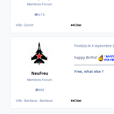
Membres Forum
4,7 k
messages
Citer
Ville :
Zürich
Posté(e)
le 4 septembre 
happy Birthd'
Free, what else ?
NeuFreu
Membres Forum
959
messages
Citer
Ville :
Banlieue - Banlieue