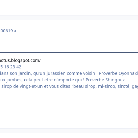
2006
19 a
footus.blogspot.com/
15 16 23 42
ans son jardin, qu'un jurassien comme voisin ! Proverbe Oyonnax
eux jambes, cela peut etre n'importe qui ! Proverbe Shingouz
tre sirop de vingt-et-un et vous dites "beau sirop, mi-sirop, siroté,