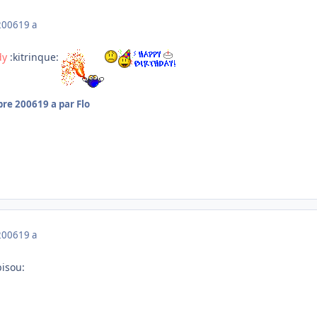
2006
19 a
dy
:kitrinque:
bre 2006
19 a
par Flo
2006
19 a
bisou: