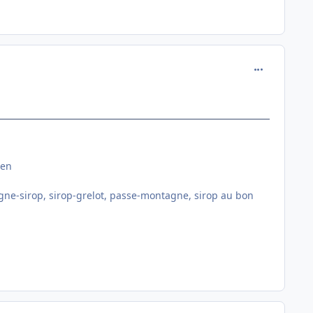
comment_146
ien
 gagne-sirop, sirop-grelot, passe-montagne, sirop au bon