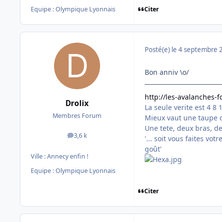
Citer
Equipe : Olympique Lyonnais
Posté(e)
le 4 septembre 
Bon anniv \o/
http://les-avalanches-
Drolix
La seule verite est 4 8 
Membres Forum
Mieux vaut une taupe d
Une tete, deux bras, d
3,6 k
messages
'... soit vous faites vo
goût'
Ville :
Annecy enfin !
Equipe : Olympique Lyonnais
Citer