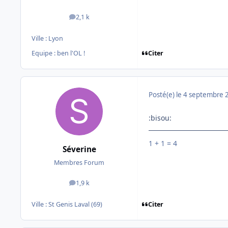
2,1 k
messages
Ville :
Lyon
Citer
Equipe : ben l'OL !
Posté(e)
le 4 septembre 
:bisou:
1 + 1 = 4
Séverine
Membres Forum
1,9 k
messages
Citer
Ville :
St Genis Laval (69)