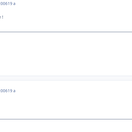
2006
19 a
 !
2006
19 a