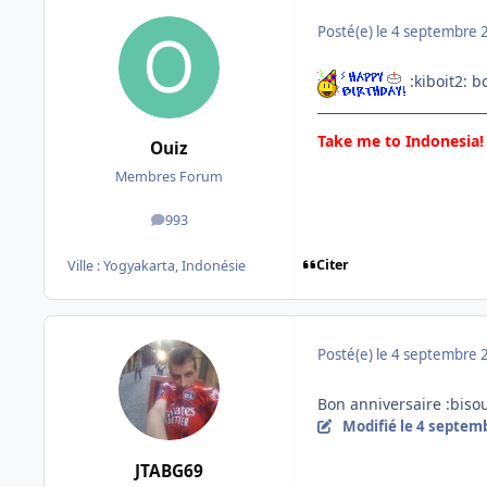
Posté(e)
le 4 septembre 
:kiboit2: b
Take me to Indonesia!
Ouiz
Membres Forum
993
messages
Citer
Ville :
Yogyakarta, Indonésie
Posté(e)
le 4 septembre 
Bon anniversaire :biso
Modifié
le 4 septem
JTABG69