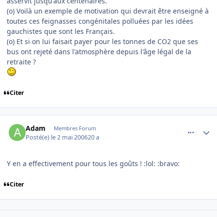
asservit jusqu'aux centenaires.
(o) Voilà un exemple de motivation qui devrait être enseigné à
toutes ces feignasses congénitales polluées par les idées
gauchistes que sont les Français.
(o) Et si on lui faisait payer pour les tonnes de CO2 que ses
bus ont rejeté dans l'atmosphère depuis l'âge légal de la
retraite ?
Citer
comment_133395
Author stats
Adam
Membres Forum
Posté(e)
le 2 mai 2006
20 a
Y en a effectivement pour tous les goûts ! :lol: :bravo:
Citer