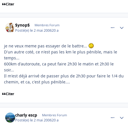
Citer
comment_133301
Author stats
$ynop$
Membres Forum
Posté(e)
le 2 mai 2006
20 a
je ne veux meme pas essayer de le battre...
D'un autre coté, ce n'est pas les km le plus pénible, mais le
temps...
600km d'autoroute, ca peut faire 2h30 le matin et 2h30 le
soir...
Il m'est déjà arrivé de passer plus de 2h30 pour faire le 1/4 du
chemin, et ca, c'est plus pénible....
Citer
comment_133304
Author stats
charly escp
Membres Forum
Posté(e)
le 2 mai 2006
20 a