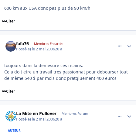
600 km aux USA donc pas plus de 90 km/h
Citer
comment_133338
Author stats
fafa76
Membres Encartés
Posté(e)
le 2 mai 2006
20 a
toujours dans la demesure ces ricains.
Cela doit etre un travail tres passionnat pour debourser tout
de même 540 $ par mois donc pratqiuement 400 euros
Citer
comment_133376
Author stats
La Mite en Pullover
Membres Forum
Posté(e)
le 2 mai 2006
20 a
AUTEUR