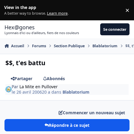
Aller au contenu
View in the app
×
Di
A better way to browse.
Learn more
.
Hex@gones
Se connecter
Lyonnais d'ici ou d'ailleurs, fiers de nos couleurs
Accueil
Forums
Section Publique
Blablatorium
$$, t
$$, t'es battu
Partager
Abonnés
Par
La Mite en Pullover
le 26 avril 2006
20 a
dans
Blablatorium
Commencer un nouveau sujet
Répondre à ce sujet