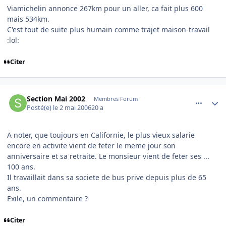
Viamichelin annonce 267km pour un aller, ca fait plus 600
mais 534km.
C'est tout de suite plus humain comme trajet maison-travail
:lol:
Citer
comment_133384
Author stats
Section Mai 2002
Membres Forum
Posté(e)
le 2 mai 2006
20 a
A noter, que toujours en Californie, le plus vieux salarie
encore en activite vient de feter le meme jour son
anniversaire et sa retraite. Le monsieur vient de feter ses ...
100 ans.
Il travaillait dans sa societe de bus prive depuis plus de 65
ans.
Exile, un commentaire ?
Citer