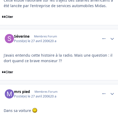
Cette étude nationale sur les trajets des salariés américains a
été lancée par l'entreprise de services automobiles Midas.
Citer
comment_132922
Author stats
Séverine
Membres Forum
Posté(e)
le 27 avril 2006
20 a
J'avais entendu cette histoire à la radio. Mais une question : il
dort quand ce brave monsieur ??
Citer
comment_132923
Author stats
mrs pied
Membres Forum
Posté(e)
le 27 avril 2006
20 a
Dans sa voiture