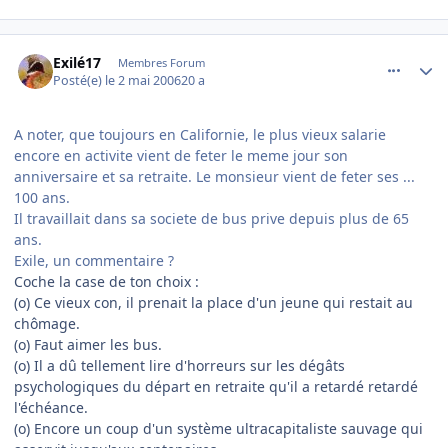
comment_133393
Author stats
Exilé17
Membres Forum
Posté(e)
le 2 mai 2006
20 a
A noter, que toujours en Californie, le plus vieux salarie
encore en activite vient de feter le meme jour son
anniversaire et sa retraite. Le monsieur vient de feter ses ...
100 ans.
Il travaillait dans sa societe de bus prive depuis plus de 65
ans.
Exile, un commentaire ?
Coche la case de ton choix :
(o) Ce vieux con, il prenait la place d'un jeune qui restait au
chômage.
(o) Faut aimer les bus.
(o) Il a dû tellement lire d'horreurs sur les dégâts
psychologiques du départ en retraite qu'il a retardé retardé
l'échéance.
(o) Encore un coup d'un système ultracapitaliste sauvage qui