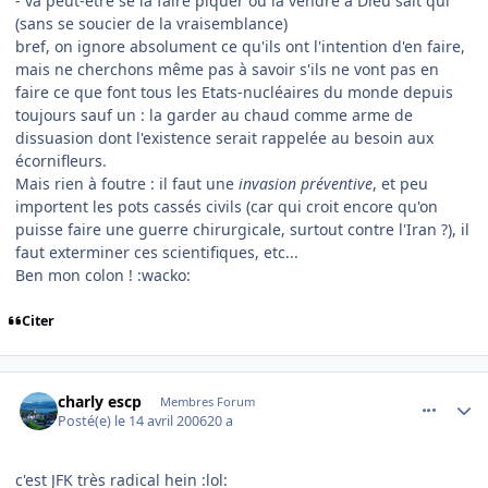
- va peut-être se la faire piquer ou la vendre à Dieu sait qui
(sans se soucier de la vraisemblance)
bref, on ignore absolument ce qu'ils ont l'intention d'en faire,
mais ne cherchons même pas à savoir s'ils ne vont pas en
faire ce que font tous les Etats-nucléaires du monde depuis
toujours sauf un : la garder au chaud comme arme de
dissuasion dont l'existence serait rappelée au besoin aux
écornifleurs.
Mais rien à foutre : il faut une
invasion préventive
, et peu
importent les pots cassés civils (car qui croit encore qu'on
puisse faire une guerre chirurgicale, surtout contre l'Iran ?), il
faut exterminer ces scientifiques, etc...
Ben mon colon ! :wacko:
Citer
comment_131281
Author stats
charly escp
Membres Forum
Posté(e)
le 14 avril 2006
20 a
c'est JFK très radical hein :lol: