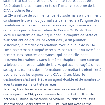
sous le mandat du président Bill Clinton et "est peut-être
l'opération la plus inconsciente de l'histoire moderne de la
CIA", a estimé Risen.
La CIA a refusé de commenter cet épisode mais a violemment
condamné le travail du journaliste par ailleurs à l'origine des
révélations sur les écoutes secrètes de citoyens américains
ordonnées par l'administration de George W. Bush. "Les
lecteurs méritent de savoir que chaque chapitre de State of
War contient de graves inexactitudes", a dit Jennifer
Millerwise, directrice des relations avec le public de la CIA.
Elle a notamment critiqué le recours par l'auteur du livre à de
nombreuses "sources anonymes" qui, selon elle, sont
"souvent incertaines". Dans le même chapitre, Risen raconte
la bévue d'un responsable de la CIA, qui avait envoyé à un de
ses agents iraniens des informations permettant d'identifier à
peu près tous les espions de la CIA en Iran. Mais, le
destinataire s'est avéré être un agent double et de nombreux
agents américains ont été arrêtés.
En gros, tous les espions américains se seraient fait
démasqués. La CIA, pour renouer le contact et infiltrer de
nouveau, utilise sa méthode habituelle, fournir de fausses
informations. Mais cette fois ci, il l'aurait fait avec l'arme