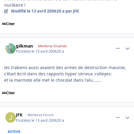
nucléaire !
Modifié
le 13 avril 2006
20 a
par JFK
Citer
comment_131127
Author stats
gilkman
Membres Encartés
Posté(e)
le 13 avril 2006
20 a
les Irakiens aussi avaient des armes de destruction massive,
c'était écrit dans des rapports hyper sérieux :rolleyes:
et la marmote elle met le chocolat dans l'alu.......
Citer
comment_131129
Author stats
JFK
Membres Forum
Posté(e)
le 13 avril 2006
20 a
AUTEUR