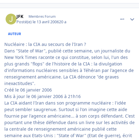
comment_131124
Author stats
JFK
Membres Forum
Posté(e)
le 13 avril 2006
20 a
AUTEUR
Nucléaire : la CIA au secours de l'Iran ?
Dans "State of War", publié cette semaine, un journaliste du
New York Times raconte ce qui constitue, selon lui, l'un des
plus grands "flops" de l'histoire de la CIA : la divulgation
d'informations nucléaires sensibles à Téhéran par l'agence de
renseignement américaine. La CIA dénonce "de graves
inexactitudes".
Créé le 06 janvier 2006
Mis à jour le 06 janvier 2006 à 21h16
La CIA aidant l'Iran dans son programme nucléaire : l'idée
peut sembler saugrenue. Surtout si l'on imagine cette aide
fournie par l'agence américaine... à son corps défendant. C'est
pourtant une thèse défendue dans un livre sur les activités de
la centrale de renseignement américaine publié cette
semaine aux Etats-Unis : "State of War" (Etat de guerre), écrit