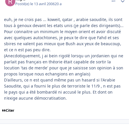
Posté(e)
le 13 avril 2006
20 a
euh, je ne crois pas ... koweit, qatar , arabie saoudite, ils sont
tous à genoux devant les etats unis (je parle des dirigeants)...
Pour connaitre un minimum le moyen orient et avoir discuté
avec quelques autochtones, je peux te dire que Fahd et ses
sbires ne valent pas mieux que Bush aux yeux de beaucoup,
et ce n est pas peu dire.
(Anecdotiquement, j ai bein rigolé lorsqu un jordanien qui ne
parlait pas français en théorie était capable de sortir la
locution 'tas de merde' pour que je saisisse son opinion à son
propos lorsque nous echangions en anglais)
D'ailleurs, ce n est quand même pas un hasard si l'Arabie
Saoudite, qui a fourni le plus de terroriste le 11/9 , n est pas
le pays qui a été bombardé ni accusé le plus. Et dont on
n'exige aucune démocratisation.
Citer
comment_131160
Author stats