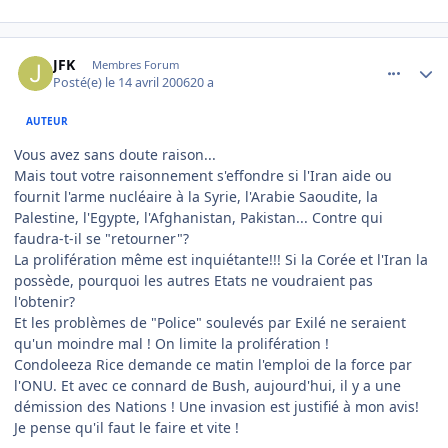
comment_131168
Author stats
JFK
Membres Forum
Posté(e)
le 14 avril 2006
20 a
AUTEUR
Vous avez sans doute raison...
Mais tout votre raisonnement s'effondre si l'Iran aide ou
fournit l'arme nucléaire à la Syrie, l'Arabie Saoudite, la
Palestine, l'Egypte, l'Afghanistan, Pakistan... Contre qui
faudra-t-il se "retourner"?
La prolifération même est inquiétante!!! Si la Corée et l'Iran la
possède, pourquoi les autres Etats ne voudraient pas
l'obtenir?
Et les problèmes de "Police" soulevés par Exilé ne seraient
qu'un moindre mal ! On limite la prolifération !
Condoleeza Rice demande ce matin l'emploi de la force par
l'ONU. Et avec ce connard de Bush, aujourd'hui, il y a une
démission des Nations ! Une invasion est justifié à mon avis!
Je pense qu'il faut le faire et vite !