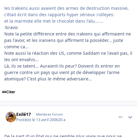
les Irakiens aussi avaient des armes de destruction massive,
c'était écrit dans des rapports hyper sérieux :rolleyes:
et la marmote elle met le chocolat dans l'alu.......
:bravo:
Note la petite différence entre des irakiens qui affirmaient ne
pas l'avoir, et les iraniens qui affirment la posséder... juste
comme ca...
Note aussi la réaction des US, comme Saddam ne l'avait pas, il
les ont envahis...
Là, ils se tatent... Auraient-ils peur? Doivent ils entrer en
guerre contre un pays qui vient pt de développer l'arme
atomique? C'est plus le même adversaire...
Citer
comment_131130
Author stats
Exilé17
Membres Forum
Posté(e)
le 13 avril 2006
20 a
De la part d'un Etat qui ne semble plus vivre que pour se