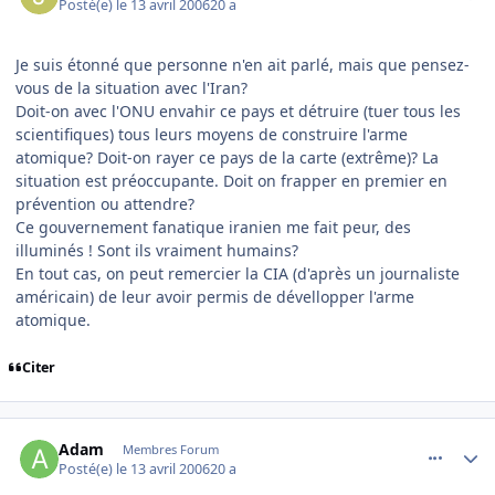
Posté(e)
le 13 avril 2006
20 a
Je suis étonné que personne n'en ait parlé, mais que pensez-
vous de la situation avec l'Iran?
Doit-on avec l'ONU envahir ce pays et détruire (tuer tous les
scientifiques) tous leurs moyens de construire l'arme
atomique? Doit-on rayer ce pays de la carte (extrême)? La
situation est préoccupante. Doit on frapper en premier en
prévention ou attendre?
Ce gouvernement fanatique iranien me fait peur, des
illuminés ! Sont ils vraiment humains?
En tout cas, on peut remercier la CIA (d'après un journaliste
américain) de leur avoir permis de dévellopper l'arme
atomique.
Citer
comment_131120
Author stats
Adam
Membres Forum
Posté(e)
le 13 avril 2006
20 a