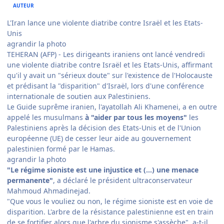
AUTEUR
L'Iran lance une violente diatribe contre Israël et les Etats-
Unis
agrandir la photo
TEHERAN (AFP) - Les dirigeants iraniens ont lancé vendredi
une violente diatribe contre Israël et les Etats-Unis, affirmant
qu'il y avait un "sérieux doute" sur l'existence de l'Holocauste
et prédisant la "disparition" d'Israël, lors d'une conférence
internationale de soutien aux Palestiniens.
Le Guide suprême iranien, l'ayatollah Ali Khamenei, a en outre
appelé les musulmans
à "aider par tous les moyens"
les
Palestiniens après la décision des Etats-Unis et de l'Union
européenne (UE) de cesser leur aide au gouvernement
palestinien formé par le Hamas.
agrandir la photo
"Le régime sioniste est une injustice et (...) une menace
permanente"
, a déclaré le président ultraconservateur
Mahmoud Ahmadinejad.
"Que vous le vouliez ou non, le régime sioniste est en voie de
disparition. L'arbre de la résistance palestinienne est en train
de se fortifier alors que l'arbre du sionisme s'assèche", a-t-il