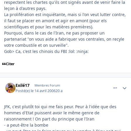
respectent les chartes qu'ils ont signés avant de venir faire la
leçon à d'autres pays.
La prolifération est inquiétante, mais si l'on veut lutter contre,
il faut se placer en amont et agir en amont (pour els
scientifiques et pour les matières premières).
Pourquoi, dans le cas de l'Iran, ne pas proposer un
partenariat "on vous aide a fabriquer vos centrales, on recyle
votre combustile et on surveille".
Gob> Ca, c'est les chinois du FBI :lol: :ninja:
Citer
comment_131273
Author stats
Exilé17
Membres Forum
Posté(e)
le 14 avril 2006
20 a
JFK, c'est plutôt toi qui me fais peur. Peur à l'idée que des
hommes d'Etat puissent avoir le même genre de
raisonnement ! On part du principe que l'Iran
- a peut-être la bombe