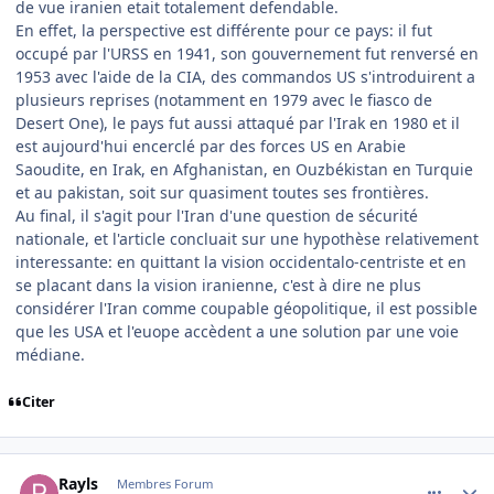
de vue iranien etait totalement defendable.
En effet, la perspective est différente pour ce pays: il fut
occupé par l'URSS en 1941, son gouvernement fut renversé en
1953 avec l'aide de la CIA, des commandos US s'introduirent a
plusieurs reprises (notamment en 1979 avec le fiasco de
Desert One), le pays fut aussi attaqué par l'Irak en 1980 et il
est aujourd'hui encerclé par des forces US en Arabie
Saoudite, en Irak, en Afghanistan, en Ouzbékistan en Turquie
et au pakistan, soit sur quasiment toutes ses frontières.
Au final, il s'agit pour l'Iran d'une question de sécurité
nationale, et l'article concluait sur une hypothèse relativement
interessante: en quittant la vision occidentalo-centriste et en
se placant dans la vision iranienne, c'est à dire ne plus
considérer l'Iran comme coupable géopolitique, il est possible
que les USA et l'euope accèdent a une solution par une voie
médiane.
Citer
comment_131149
Author stats
Rayls
Membres Forum