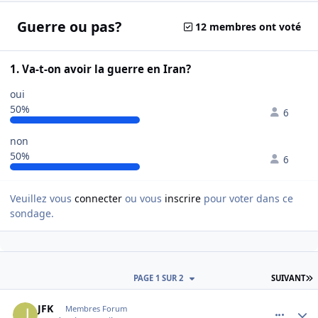
Guerre ou pas?
12 membres ont voté
1. Va-t-on avoir la guerre en Iran?
oui
50%
6
non
50%
6
Veuillez vous
connecter
ou vous
inscrire
pour voter dans ce
sondage.
D
PAGE 1 SUR 2
SUIVANT
comment_131109
Author stats
JFK
Membres Forum