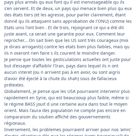
pays plus armés qu eux font qu il est inenvisageable qu ils
s'en servent. Et de deux, un pays qui menace bien plus qu eux
des états tiers (et les agresse, pour parler clairement, étant
donné qu ils attaquent sans approbation de l'ONU) comme les
Etats unis l'ont bien . Et de trois, rejoignant ce qui a été dit
juste avant, ca serait une garantie pour eux. Comment leur
reprocher... On sait bien que les US sont très courageux (moi
je dirais arrogants) contre les etats bien plus faibles, mais qu
ils n oseront rien faire s ils courent le moindre danger.
Je pense que toutes les gesticulations actuelles ont juste pour
but d'essayer d'affaiblir l'Iran, pays dans lequel ils n ont
aucun interet (ou n arrivent pas à en avoir, ou sont aigris
d'avoir été éjecté à la chute du shah) sous de fallacieux
prétextes.
Globalement, je pense que les USA pourraient intervenir plus
rapidement en Syrie, qui est beaucooup plus faible, même si
le régime BASS jouit d une certaine aura dans tout le moyen
orient. Mais l'aura des population ne compte pas encore en
comparaison du soutien affiché des gouvernements
régionaux.
Inversement, les problemes pourraient arriver pour nos 'amis'
d'outre-atlantique dès que les régimes (semi-tyrannique?) de