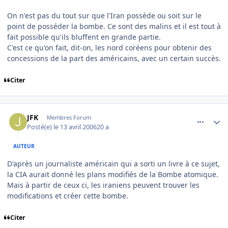
On n'est pas du tout sur que l'Iran possède ou soit sur le
point de posséder la bombe. Ce sont des malins et il est tout à
fait possible qu'ils bluffent en grande partie.
C'est ce qu'on fait, dit-on, les nord coréens pour obtenir des
concessions de la part des américains, avec un certain succès.
Citer
comment_131123
Author stats
JFK
Membres Forum
Posté(e)
le 13 avril 2006
20 a
AUTEUR
D'après un journaliste américain qui a sorti un livre à ce sujet,
la CIA aurait donné les plans modifiés de la Bombe atomique.
Mais à partir de ceux ci, les iraniens peuvent trouver les
modifications et créer cette bombe.
Citer