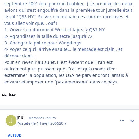
septembre 2001 (qui pourrait l'oublier...) Le premier des deux
avions qui s'est engouffré dans la première tour jumelle était
le vol "Q33 NY". Suivez maintenant ces courtes directives et
vous allez voir que... ouf !
1- Ouvrez un document Word et tapez-y Q33 NY
2- Agrandissez la taille du texte jusqu'à 72
3- Changer la police pour Wingdings
4- Voyez ce qu'il arrive ensuite... le message est clair... et
déconcertant...
Pour en revenir au sujet, il est évident que l'Iran est
autrement plus puissant que l'Irak et qu'a moins d'en
exterminer la population, les USA ne parviendront jamais à
envahir et imposer une "pax americana" dans ce pays.
Citer
comment_131178
Author stats
JFK
Membres Forum
Posté(e)
le 14 avril 2006
20 a
AUTEUR