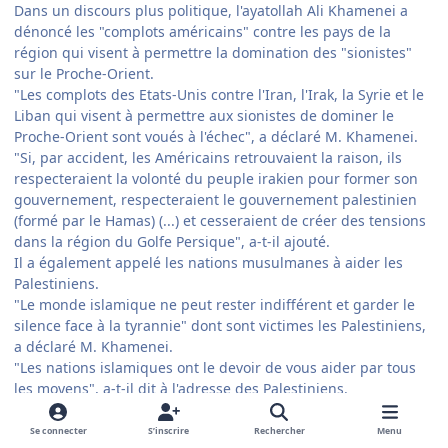
Dans un discours plus politique, l'ayatollah Ali Khamenei a
dénoncé les "complots américains" contre les pays de la
région qui visent à permettre la domination des "sionistes"
sur le Proche-Orient.
"Les complots des Etats-Unis contre l'Iran, l'Irak, la Syrie et le
Liban qui visent à permettre aux sionistes de dominer le
Proche-Orient sont voués à l'échec", a déclaré M. Khamenei.
"Si, par accident, les Américains retrouvaient la raison, ils
respecteraient la volonté du peuple irakien pour former son
gouvernement, respecteraient le gouvernement palestinien
(formé par le Hamas) (...) et cesseraient de créer des tensions
dans la région du Golfe Persique", a-t-il ajouté.
Il a également appelé les nations musulmanes à aider les
Palestiniens.
"Le monde islamique ne peut rester indifférent et garder le
silence face à la tyrannie" dont sont victimes les Palestiniens,
a déclaré M. Khamenei.
"Les nations islamiques ont le devoir de vous aider par tous
les moyens", a-t-il dit à l'adresse des Palestiniens.
Les Etats-Unis et l'UE ont décidé de cesser leur aide
économique au gouvernement palestinien après la formation
Se connecter
S’inscrire
Rechercher
Menu