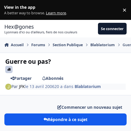
Aller au contenu
View in the app
×
Di
A better way to browse.
Learn more
.
Hex@gones
Se connecter
Lyonnais d'ici ou d'ailleurs, fiers de nos couleurs
Accueil
Forums
Section Publique
Blablatorium
Guer
Guerre ou pas?
Partager
Abonnés
Par
JFK
le 13 avril 2006
20 a
dans
Blablatorium
Commencer un nouveau sujet
Répondre à ce sujet