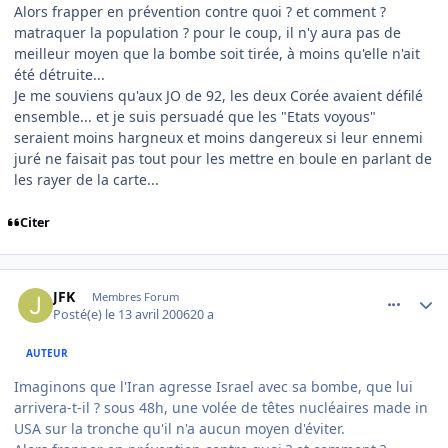
Alors frapper en prévention contre quoi ? et comment ?
matraquer la population ? pour le coup, il n'y aura pas de
meilleur moyen que la bombe soit tirée, à moins qu'elle n'ait
été détruite...
Je me souviens qu'aux JO de 92, les deux Corée avaient défilé
ensemble... et je suis persuadé que les "Etats voyous"
seraient moins hargneux et moins dangereux si leur ennemi
juré ne faisait pas tout pour les mettre en boule en parlant de
les rayer de la carte...
Citer
comment_131132
Author stats
JFK
Membres Forum
Posté(e)
le 13 avril 2006
20 a
AUTEUR
Imaginons que l'Iran agresse Israel avec sa bombe, que lui
arrivera-t-il ? sous 48h, une volée de têtes nucléaires made in
USA sur la tronche qu'il n'a aucun moyen d'éviter.