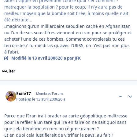
Alors frapper en prévention contre quoi ? et comment ?
matraquer la population ? pour le coup, il n'y aura pas de
meilleur moyen que la bombe soit tirée, à moins qu'elle n'ait
été détruite...
Imaginons qu'un milliardaire saoudien caché en Afghanistan
ou l'un de ses sous-fifres viennent en iran pour se protéger et
acheter l'une de ces bombes. Comment controlerais tu ces
terroristes? Tu me diras qu'avec l'URSS, on n'est pas non plus
à l'abri.
Modifié
le 13 avril 2006
20 a
par JFK
Citer
comment_131140
Author stats
Exilé17
Membres Forum
Posté(e)
le 13 avril 2006
20 a
Parce que l'Iran irait brader sa carte géopolitique maîtresse
pour la refiler à un taré qui ira en faire on ne sait quoi sans
que cela bénéficie en rien au régime iranien ?
Et en quoi cela justifierait de vitrifier le pays, au fait ?