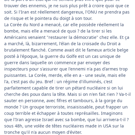
trouver des ennemis, je ne suis plus prêt à croire quoi que ce
soit. Si l'Iran est réellement dangereux, l'ONU ne prendra pas
de risque et le pointera du doigt à son tour.
La Corée du Nord a menacé, car elle possède réellement la
bombe, mais elle a menacé de quoi ? de la tirer si les
Américains venaient "restaurer la démocratie" chez elle. Et ça
a marché, là, bizarrement, l'élan de la croisade du Droit a
brutalement flanché. Comme avait dit le fameux article belge
posté à l'époque, la guerre du Golfe est un cas unique de
guerre dans laquelle on commence par envoyer des
inspecteurs pour s'assurer que l'ennemi n'a pas d'armes trop
puissantes. La Corée, merde, elle en a - une seule, mais elle
l'a, c'est pas du jeu. Bref : un régime d'illuminés, c'est
parfaitement capable de tirer un pétard nucléaire si on lui
cherche des poux dans la tête. Mais si on n'en fait rien ? Va-t-il
sauter en personne, avec fifres et tambours, à la gorge du
monde ? Un groupe terroriste, insaisissable, peut frapper un
coup terrible et échapper à toutes représailles. Imaginons
que l'Iran agresse Israel avec sa bombe, que lui arrivera-t-il ?
sous 48h, une volée de têtes nucléaires made in USA sur la
tronche qu'il n'a aucun moyen d'éviter.