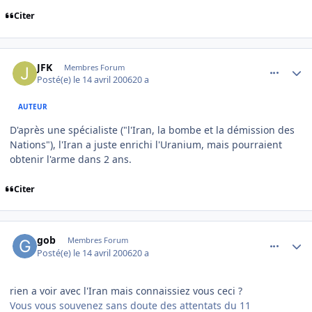
Citer
comment_131171
Author stats
JFK
Membres Forum
Posté(e)
le 14 avril 2006
20 a
AUTEUR
D'après une spécialiste ("l'Iran, la bombe et la démission des
Nations"), l'Iran a juste enrichi l'Uranium, mais pourraient
obtenir l'arme dans 2 ans.
Citer
comment_131177
Author stats
gob
Membres Forum
Posté(e)
le 14 avril 2006
20 a
rien a voir avec l'Iran mais connaissiez vous ceci ?
Vous vous souvenez sans doute des attentats du 11