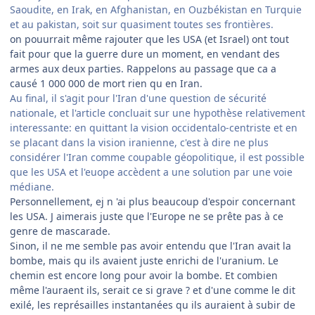
Saoudite, en Irak, en Afghanistan, en Ouzbékistan en Turquie
et au pakistan, soit sur quasiment toutes ses frontières.
on pouurrait même rajouter que les USA (et Israel) ont tout
fait pour que la guerre dure un moment, en vendant des
armes aux deux parties. Rappelons au passage que ca a
causé 1 000 000 de mort rien qu en Iran.
Au final, il s'agit pour l'Iran d'une question de sécurité
nationale, et l'article concluait sur une hypothèse relativement
interessante: en quittant la vision occidentalo-centriste et en
se placant dans la vision iranienne, c'est à dire ne plus
considérer l'Iran comme coupable géopolitique, il est possible
que les USA et l'euope accèdent a une solution par une voie
médiane.
Personnellement, ej n 'ai plus beaucoup d'espoir concernant
les USA. J aimerais juste que l'Europe ne se prête pas à ce
genre de mascarade.
Sinon, il ne me semble pas avoir entendu que l'Iran avait la
bombe, mais qu ils avaient juste enrichi de l'uranium. Le
chemin est encore long pour avoir la bombe. Et combien
même l'auraent ils, serait ce si grave ? et d'une comme le dit
exilé, les représailles instantanées qu ils auraient à subir de