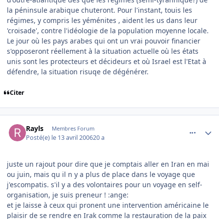
la péninsule arabique chuteront. Pour l'instant, touis les
régimes, y compris les yéménites , aident les us dans leur
'croisade', contre l'idéologie de la population moyenne locale.
Le jour où les pays arabes qui ont un vrai pouvoir financier
s'opposeront réellement à la situation actuelle où les états
unis sont les protecteurs et décideurs et où Israel est l'Etat à
défendre, la situation risuqe de dégénérer.
Citer
comment_131152
Author stats
Rayls
Membres Forum
Posté(e)
le 13 avril 2006
20 a
juste un rajout pour dire que je comptais aller en Iran en mai
ou juin, mais qu il n y a plus de place dans le voyage que
j'escompatis. s'il y a des volontaires pour un voyage en self-
organisation, je suis preneur ! :ange:
et je laisse à ceux qui pronent une intervention américaine le
plaisir de se rendre en Irak comme la restauration de la paix