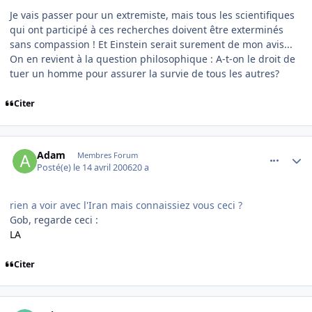
Je vais passer pour un extremiste, mais tous les scientifiques
qui ont participé à ces recherches doivent être exterminés
sans compassion ! Et Einstein serait surement de mon avis...
On en revient à la question philosophique : A-t-on le droit de
tuer un homme pour assurer la survie de tous les autres?
Citer
comment_131191
Author stats
Adam
Membres Forum
Posté(e)
le 14 avril 2006
20 a
rien a voir avec l'Iran mais connaissiez vous ceci ?
Gob, regarde ceci :
LA
Citer
comment_131193
Author stats