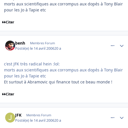
morts aux scientifiques aux corrompus aux dopés à Tony Blair
pour les Jo à Tapie etc
Citer
comment_131331
Author stats
benh
Membres Forum
Posté(e)
le 14 avril 2006
20 a
c'est JFK très radical hein :lol:
morts aux scientifiques aux corrompus aux dopés à Tony Blair
pour les Jo à Tapie etc
Et surtout à Abramovic qui finance tout ce beau monde !
Citer
comment_131349
Author stats
JFK
Membres Forum
Posté(e)
le 14 avril 2006
20 a