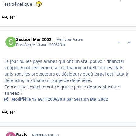
est bénéfique !
Citer
comment_131155
Author stats
Section Mai 2002
Membres Forum
Posté(e)
le 13 avril 2006
20 a
Le jour où les pays arabes qui ont un vrai pouvoir financier
s'opposeront réellement à la situation actuelle où les états
unis sont les protecteurs et décideurs et où Israel est l'Etat à
défendre, la situation risuqe de dégénérer.
Ce n'est pas exactement ce qui se passe depuis plusieurs
annees ?
Modifié
le 13 avril 2006
20 a
par Section Mai 2002
Citer
comment_131156
Author stats
Rayls
Membres Forum