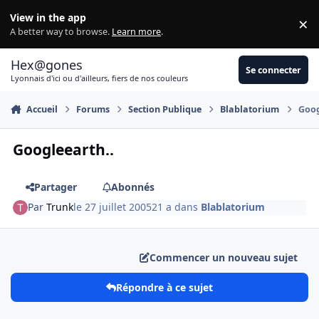
Aller au contenu
View in the app
×
Di
A better way to browse.
Learn more
.
Hex@gones
Se connecter
Lyonnais d'ici ou d'ailleurs, fiers de nos couleurs
Accueil
Forums
Section Publique
Blablatorium
Goog
Googleearth..
Partager
Abonnés
Par
Trunk
le 27 juillet 2005
21 a
dans
Blablatorium
Commencer un nouveau sujet
Répondre à ce sujet