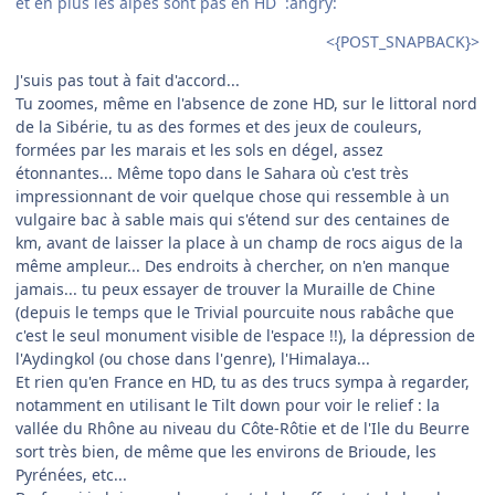
et en plus les alpes sont pas en HD :angry:
<{POST_SNAPBACK}>
J'suis pas tout à fait d'accord...
Tu zoomes, même en l'absence de zone HD, sur le littoral nord
de la Sibérie, tu as des formes et des jeux de couleurs,
formées par les marais et les sols en dégel, assez
étonnantes... Même topo dans le Sahara où c'est très
impressionnant de voir quelque chose qui ressemble à un
vulgaire bac à sable mais qui s'étend sur des centaines de
km, avant de laisser la place à un champ de rocs aigus de la
même ampleur... Des endroits à chercher, on n'en manque
jamais... tu peux essayer de trouver la Muraille de Chine
(depuis le temps que le Trivial pourcuite nous rabâche que
c'est le seul monument visible de l'espace !!), la dépression de
l'Aydingkol (ou chose dans l'genre), l'Himalaya...
Et rien qu'en France en HD, tu as des trucs sympa à regarder,
notamment en utilisant le Tilt down pour voir le relief : la
vallée du Rhône au niveau du Côte-Rôtie et de l'Ile du Beurre
sort très bien, de même que les environs de Brioude, les
Pyrénées, etc...