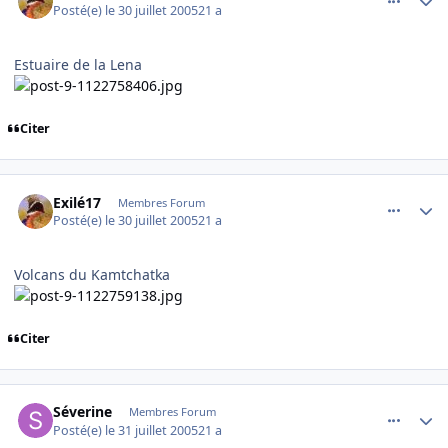
Posté(e)
le 30 juillet 2005
21 a
Estuaire de la Lena
Citer
comment_85299
Author stats
Exilé17
Membres Forum
Posté(e)
le 30 juillet 2005
21 a
Volcans du Kamtchatka
Citer
comment_85323
Author stats
Séverine
Membres Forum
Posté(e)
le 31 juillet 2005
21 a