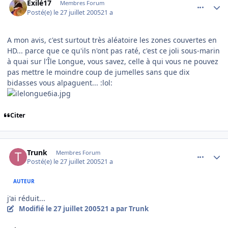
Exilé17
Membres Forum
Posté(e)
le 27 juillet 2005
21 a
A mon avis, c'est surtout très aléatoire les zones couvertes en
HD... parce que ce qu'ils n'ont pas raté, c'est ce joli sous-marin
à quai sur l'Île Longue, vous savez, celle à qui vous ne pouvez
pas mettre le moindre coup de jumelles sans que dix
bidasses vous alpaguent... :lol:
Citer
comment_84952
Author stats
Trunk
Membres Forum
Posté(e)
le 27 juillet 2005
21 a
AUTEUR
j'ai réduit...
Modifié
le 27 juillet 2005
21 a
par Trunk