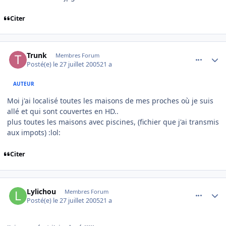
Citer
comment_84955
Author stats
Trunk
Membres Forum
Posté(e)
le 27 juillet 2005
21 a
AUTEUR
Moi j'ai localisé toutes les maisons de mes proches où je suis
allé et qui sont couvertes en HD..
plus toutes les maisons avec piscines, (fichier que j'ai transmis
aux impots) :lol:
Citer
comment_84961
Author stats
Lylichou
Membres Forum
Posté(e)
le 27 juillet 2005
21 a