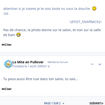
attention si je zoome je te vois toute nu sous ta douche
:lol:
<{POST_SNAPBACK}>
Pas de chance, la photo donne sur le salon, et non sur la salle
de bain
Citer
comment_85332
Author stats
La Mite en Pullover
Membres Forum
Posté(e)
le 1 août 2005
21 a
Tu peux aussi être nue dans ton salon, tu sais...
Citer
D
PAGE 1 SUR 2
SUIVANT