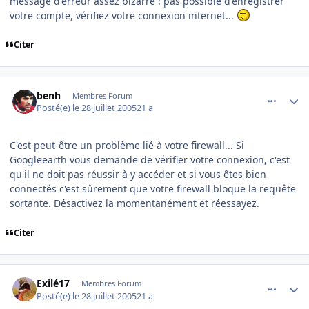
message d'erreur assez bizarre : pas possible d'enregistrer
votre compte, vérifiez votre connexion internet...
Citer
comment_85094
Author stats
benh
Membres Forum
Posté(e)
le 28 juillet 2005
21 a
C'est peut-être un problème lié à votre firewall... Si
Googleearth vous demande de vérifier votre connexion, c'est
qu'il ne doit pas réussir à y accéder et si vous êtes bien
connectés c'est sûrement que votre firewall bloque la requête
sortante. Désactivez la momentanément et réessayez.
Citer
comment_85102
Author stats
Exilé17
Membres Forum
Posté(e)
le 28 juillet 2005
21 a