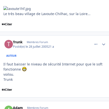
Le très beau village de Lavoute-Chilhac, sur la Loire...
Citer
comment_85110
Author stats
Trunk
Membres Forum
Posté(e)
le 28 juillet 2005
21 a
AUTEUR
Il faut baisser le niveau de sécurité Internet pour que le soft
fonctionne
voilou.
Trunk
Citer
comment_85120
Author stats
Adam
Membres Forum