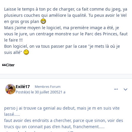
Laisse le temps à ton pc de charger, ca fait comme du jpeg, ya
plusieurs couches qui améliore la qualité. Tu peux avoir le Vel
en gros gros plan
Mais j'aime moyen le logiciel, ma première image a été, je
vous le jure, un centrage monstre sur le Parc des Princes, faut
le faire !!!
Bon logiciel, on va tous passer par la case "je mets là où je
suis allé"
Citer
comment_85261
Author stats
Exilé17
Membres Forum
Posté(e)
le 30 juillet 2005
21 a
perso j ai trouve ca genial au debut, mais je m en suis vite
lassé.....
faut avoir des endroits a chercher, parce que sinon, voir des
trucs qu on connait pas d'en haut, franchement.....