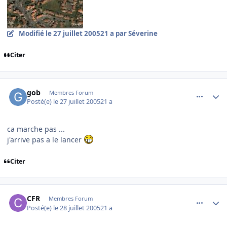
Modifié
le 27 juillet 2005
21 a
par Séverine
Citer
comment_84993
Author stats
gob
Membres Forum
Posté(e)
le 27 juillet 2005
21 a
ca marche pas ...
j'arrive pas a le lancer
Citer
comment_85022
Author stats
CFR
Membres Forum
Posté(e)
le 28 juillet 2005
21 a