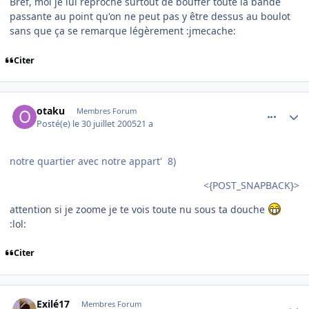
Bref, moi je lui reproche surtout de bouffer toute la bande
passante au point qu'on ne peut pas y être dessus au boulot
sans que ça se remarque légèrement :jmecache:
Citer
comment_85290
Author stats
otaku
Membres Forum
Posté(e)
le 30 juillet 2005
21 a
notre quartier avec notre appart' 8)
<{POST_SNAPBACK}>
attention si je zoome je te vois toute nu sous ta douche
:lol:
Citer
comment_85298
Author stats
Exilé17
Membres Forum