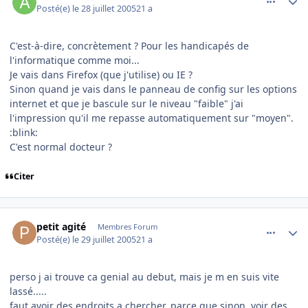
Posté(e)
le 28 juillet 2005
21 a
C'est-à-dire, concrètement ? Pour les handicapés de
l'informatique comme moi...
Je vais dans Firefox (que j'utilise) ou IE ?
Sinon quand je vais dans le panneau de config sur les options
internet et que je bascule sur le niveau "faible" j'ai
l'impression qu'il me repasse automatiquement sur "moyen".
:blink:
C'est normal docteur ?
Citer
comment_85222
Author stats
petit agité
Membres Forum
Posté(e)
le 29 juillet 2005
21 a
perso j ai trouve ca genial au debut, mais je m en suis vite
lassé.....
faut avoir des endroits a chercher, parce que sinon, voir des