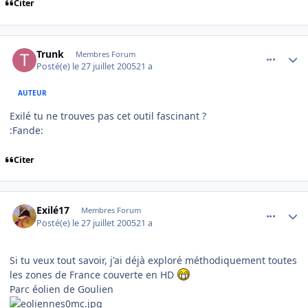
Citer
comment_84953
Author stats
Trunk
Membres Forum
Posté(e)
le 27 juillet 2005
21 a
AUTEUR
Exilé tu ne trouves pas cet outil fascinant ?
:Fande:
Citer
comment_84954
Author stats
Exilé17
Membres Forum
Posté(e)
le 27 juillet 2005
21 a
Si tu veux tout savoir, j'ai déjà exploré méthodiquement toutes
les zones de France couverte en HD
Parc éolien de Goulien