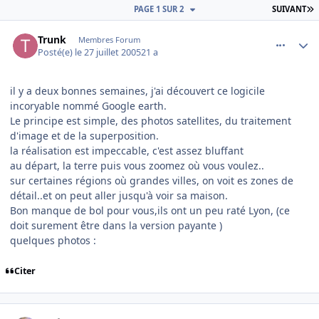
D
PAGE 1 SUR 2
SUIVANT
comment_84950
Author stats
Trunk
Membres Forum
Posté(e)
le 27 juillet 2005
21 a
il y a deux bonnes semaines, j'ai découvert ce logicile
incoryable nommé Google earth.
Le principe est simple, des photos satellites, du traitement
d'image et de la superposition.
la réalisation est impeccable, c'est assez bluffant
au départ, la terre puis vous zoomez où vous voulez..
sur certaines régions où grandes villes, on voit es zones de
détail..et on peut aller jusqu'à voir sa maison.
Bon manque de bol pour vous,ils ont un peu raté Lyon, (ce
doit surement être dans la version payante )
quelques photos :
Citer
comment_84951
Author stats