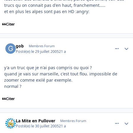
trucs qu on connait pas d'en haut, franchement.....
et en plus les alpes sont pas en HD :angry:
Citer
comment_85223
Author stats
gob
Membres Forum
Posté(e)
le 29 juillet 2005
21 a
y'a un truc que je n'ai pas compris ou quoi ?
quand je vais sur marseille, c'est tout flou. impossible de
zoomer comme exilé par exemple.
normal ?
Citer
comment_85241
Author stats
La Mite en Pullover
Membres Forum
Posté(e)
le 30 juillet 2005
21 a