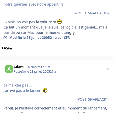
notre quartier avec notre appart' 8)
<{POST_SNAPBACK}>
8) Mais on voit pas la voiture :o
Ca fait un moment que je le suis, ce logiciel est génial... mais
pas dispo sur Mac pour le moment :angry:
Modifié
le 28 juillet 2005
21 a
par CFR
Citer
comment_85033
Author stats
Adam
Membres Forum
Posté(e)
le 28 juillet 2005
21 a
ca marche pas ...
j'arrive pas a le lancer
<{POST_SNAPBACK}>
Pareil. Je l'installe correctement et au moment du lancement,