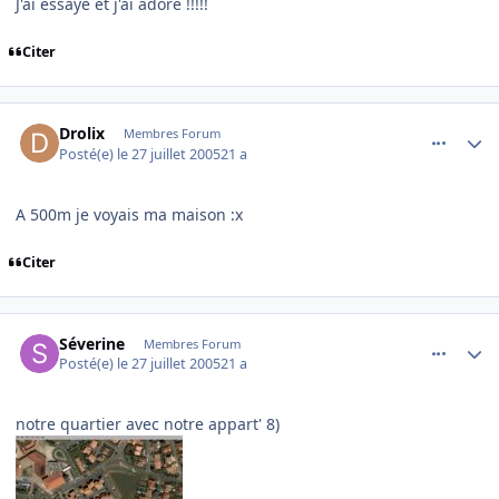
J'ai essayé et j'ai adoré !!!!!
Citer
comment_84963
Author stats
Drolix
Membres Forum
Posté(e)
le 27 juillet 2005
21 a
A 500m je voyais ma maison :x
Citer
comment_84979
Author stats
Séverine
Membres Forum
Posté(e)
le 27 juillet 2005
21 a
notre quartier avec notre appart' 8)