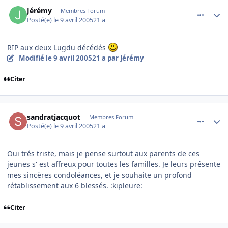
comment_70542
Author stats
Jérémy
Membres Forum
Posté(e)
le 9 avril 2005
21 a
RIP aux deux Lugdu décédés
Modifié
le 9 avril 2005
21 a
par Jérémy
Citer
comment_70543
Author stats
sandratjacquot
Membres Forum
Posté(e)
le 9 avril 2005
21 a
Oui trés triste, mais je pense surtout aux parents de ces
jeunes s' est affreux pour toutes les familles. Je leurs présente
mes sincères condoléances, et je souhaite un profond
rétablissement aux 6 blessés. :kipleure:
Citer