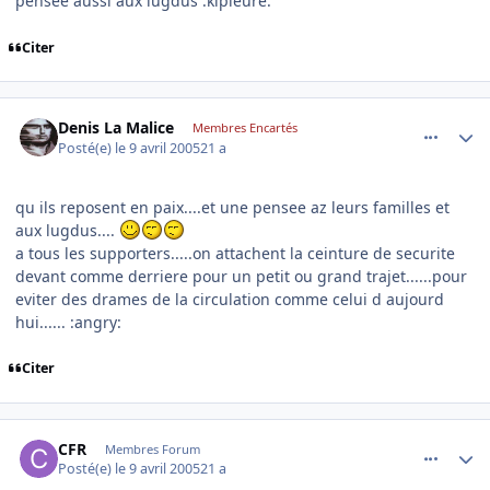
pensée aussi aux lugdus :kipleure:
Citer
comment_70608
Author stats
Denis La Malice
Membres Encartés
Posté(e)
le 9 avril 2005
21 a
qu ils reposent en paix....et une pensee az leurs familles et
aux lugdus....
a tous les supporters.....on attachent la ceinture de securite
devant comme derriere pour un petit ou grand trajet......pour
eviter des drames de la circulation comme celui d aujourd
hui...... :angry:
Citer
comment_70617
Author stats
CFR
Membres Forum
Posté(e)
le 9 avril 2005
21 a