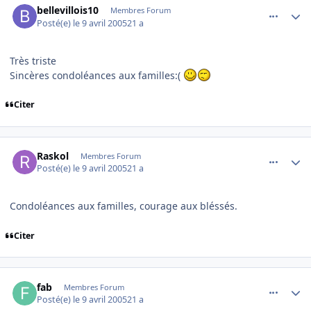
bellevillois10
Membres Forum
Posté(e)
le 9 avril 2005
21 a
Très triste
Sincères condoléances aux familles:(
Citer
comment_70585
Author stats
Raskol
Membres Forum
Posté(e)
le 9 avril 2005
21 a
Condoléances aux familles, courage aux bléssés.
Citer
comment_70592
Author stats
fab
Membres Forum
Posté(e)
le 9 avril 2005
21 a