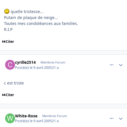
quelle tristesse...
Putain de plaque de neige...
Toutes mes condoléances aux familles.
R.I.P
Citer
comment_70571
Author stats
cyrille2514
Membres Forum
Posté(e)
le 9 avril 2005
21 a
c est triste
Citer
comment_70572
Author stats
White-Rose
Membres Forum
Posté(e)
le 9 avril 2005
21 a