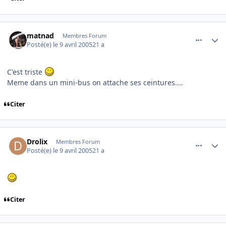
comment_70539
Author stats
matnad
Membres Forum
Posté(e)
le 9 avril 2005
21 a
C'est triste
Meme dans un mini-bus on attache ses ceintures....
Citer
comment_70541
Author stats
Drolix
Membres Forum
Posté(e)
le 9 avril 2005
21 a
Citer