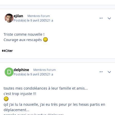
comment_70601
Author stats
ejilan
Membres Forum
Posté(e)
le 9 avril 2005
21 a
Triste comme nouvelle !
Courage aux rescapés
Citer
comment_70604
Author stats
delphine
Membres Forum
Posté(e)
le 9 avril 2005
21 a
toutes mes condoléances à leur famille et amis...
c'est trop injuste !!!
qd j'ai lu la nouvelle, j'ai eu très peur pr les hexas partis en
déplacement...