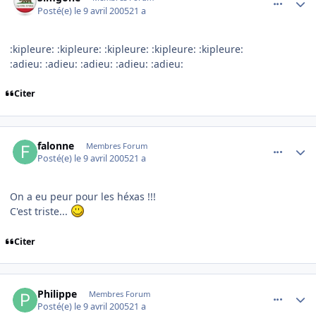
Posté(e)
le 9 avril 2005
21 a
:kipleure: :kipleure: :kipleure: :kipleure: :kipleure:
:adieu: :adieu: :adieu: :adieu: :adieu:
Citer
comment_70569
Author stats
falonne
Membres Forum
Posté(e)
le 9 avril 2005
21 a
On a eu peur pour les héxas !!!
C'est triste...
Citer
comment_70570
Author stats
Philippe
Membres Forum
Posté(e)
le 9 avril 2005
21 a