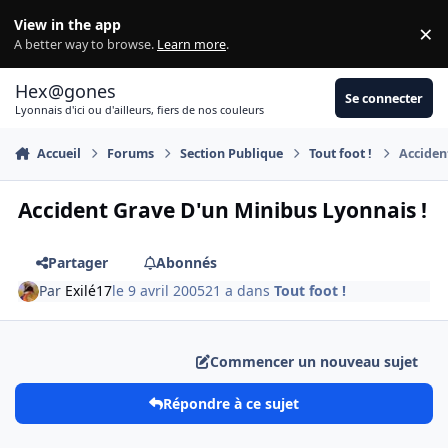
Aller au contenu
View in the app
×
Di
A better way to browse.
Learn more
.
Hex@gones
Se connecter
Lyonnais d'ici ou d'ailleurs, fiers de nos couleurs
Accueil
Forums
Section Publique
Tout foot !
Acciden
Accident Grave D'un Minibus Lyonnais !
Partager
Abonnés
Par
Exilé17
le 9 avril 2005
21 a
dans
Tout foot !
Commencer un nouveau sujet
Répondre à ce sujet