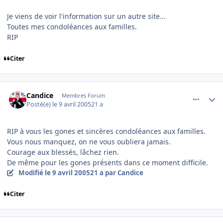
Je viens de voir l'information sur un autre site...
Toutes mes condoléances aux familles.
RIP
Citer
comment_70577
Author stats
Candice
Membres Forum
Posté(e)
le 9 avril 2005
21 a
RIP à vous les gones et sincères condoléances aux familles.
Vous nous manquez, on ne vous oubliera jamais.
Courage aux blessés, lâchez rien.
De même pour les gones présents dans ce moment difficile.
Modifié
le 9 avril 2005
21 a
par Candice
Citer
comment_70582
Author stats