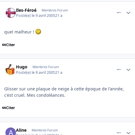
comment_70544
Author stats
Iles-Féroé
Membres Forum
Posté(e)
le 9 avril 2005
21 a
quel malheur !
Citer
comment_70548
Author stats
Hugo
Membres Forum
Posté(e)
le 9 avril 2005
21 a
Glisser sur une plaque de neige à cette époque de l'année,
c'est cruel. Mes condoléances.
Citer
comment_70549
Author stats
Aline
Membres Forum