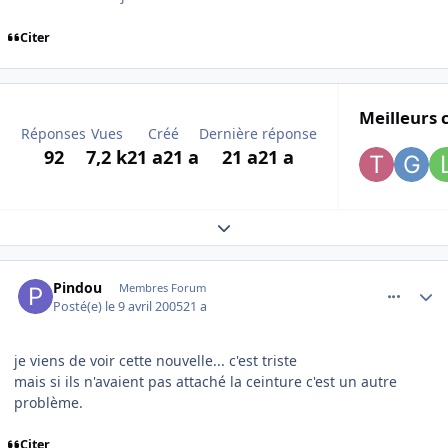
Citer
Meilleurs 
Réponses
Vues
Créé
Dernière réponse
92
7,2 k
21 a
21 a
21 a
21 a
Expand topic overview
comment_70538
Author stats
Pindou
Membres Forum
Posté(e)
le 9 avril 2005
21 a
je viens de voir cette nouvelle... c'est triste
mais si ils n'avaient pas attaché la ceinture c'est un autre
problème.
Citer