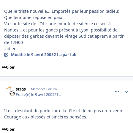
Quelle triste nouvelle... Emportés par leur passion :adieu:
Que leur âme repose en paix
Vu sur le site de l'OL : une minute de silence ce soir à
Nantes... et pour les gones présent à Lyon, possibilité de
déposer des gerbes devant le Virage Sud cet aprem à partir
de 17H00
:adieu:
Modifié
le 9 avril 2005
21 a
par fab
Citer
comment_70596
Author stats
stras
Membres Forum
Posté(e)
le 9 avril 2005
21 a
Il est désolant de partir faire la fête et de ne pas en revenir....
Courage aux blessés et sincères pensées.
Citer