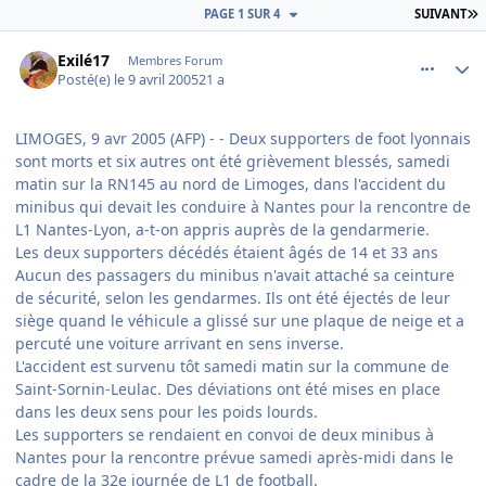
D
PAGE 1 SUR 4
SUIVANT
comment_70537
Author stats
Exilé17
Membres Forum
Posté(e)
le 9 avril 2005
21 a
LIMOGES, 9 avr 2005 (AFP) - - Deux supporters de foot lyonnais
sont morts et six autres ont été grièvement blessés, samedi
matin sur la RN145 au nord de Limoges, dans l'accident du
minibus qui devait les conduire à Nantes pour la rencontre de
L1 Nantes-Lyon, a-t-on appris auprès de la gendarmerie.
Les deux supporters décédés étaient âgés de 14 et 33 ans
Aucun des passagers du minibus n'avait attaché sa ceinture
de sécurité, selon les gendarmes. Ils ont été éjectés de leur
siège quand le véhicule a glissé sur une plaque de neige et a
percuté une voiture arrivant en sens inverse.
L'accident est survenu tôt samedi matin sur la commune de
Saint-Sornin-Leulac. Des déviations ont été mises en place
dans les deux sens pour les poids lourds.
Les supporters se rendaient en convoi de deux minibus à
Nantes pour la rencontre prévue samedi après-midi dans le
cadre de la 32e journée de L1 de football.