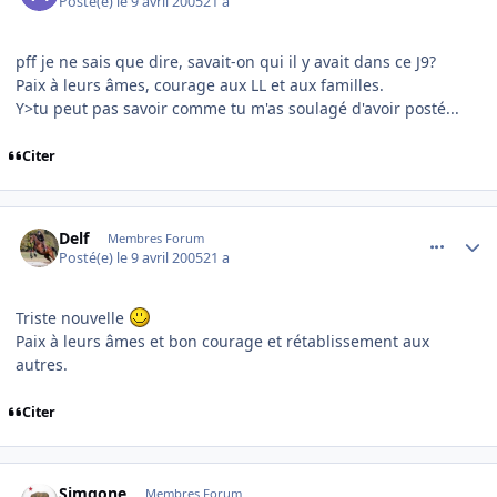
Posté(e)
le 9 avril 2005
21 a
pff je ne sais que dire, savait-on qui il y avait dans ce J9?
Paix à leurs âmes, courage aux LL et aux familles.
Y>tu peut pas savoir comme tu m'as soulagé d'avoir posté...
Citer
comment_70550
Author stats
Delf
Membres Forum
Posté(e)
le 9 avril 2005
21 a
Triste nouvelle
Paix à leurs âmes et bon courage et rétablissement aux
autres.
Citer
comment_70568
Author stats
Simgone
Membres Forum