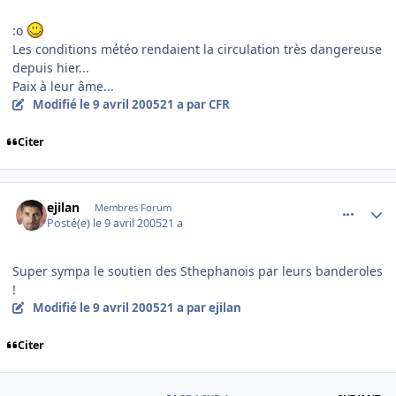
:o
Les conditions météo rendaient la circulation très dangereuse
depuis hier...
Paix à leur âme...
Modifié
le 9 avril 2005
21 a
par CFR
Citer
comment_70626
Author stats
ejilan
Membres Forum
Posté(e)
le 9 avril 2005
21 a
Super sympa le soutien des Sthephanois par leurs banderoles
!
Modifié
le 9 avril 2005
21 a
par ejilan
Citer