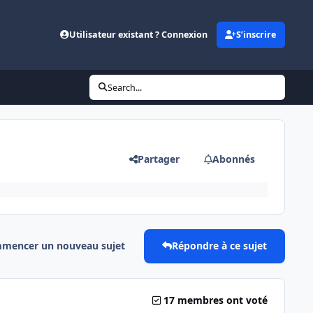
Utilisateur existant ? Connexion
S’inscrire
Search...
Partager
Abonnés
mencer un nouveau sujet
Répondre à ce sujet
17 membres ont voté