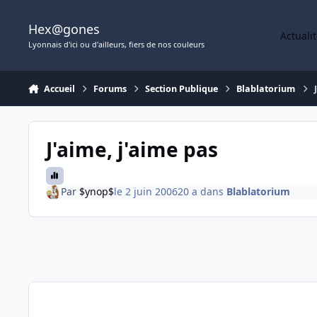
Aller au contenu
Hex@gones
Actuali
Lyonnais d'ici ou d'ailleurs, fiers de nos couleurs
Accueil
Forums
Section Publique
Blablatorium
J'aime, j'aime pas
Par
$ynop$
le 2 juin 2006
20 a
dans
Blablatorium