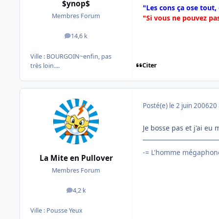
$ynop$
"Les cons ça ose tout,
Membres Forum
"Si vous ne pouvez pas
14,6 k
messages
Ville :
BOURGOIN~enfin, pas
Citer
très loin....
Posté(e)
le 2 juin 2006
20 
Je bosse pas et j'ai e
-= L'homme mégaphone
La Mite en Pullover
Membres Forum
4,2 k
messages
Ville :
Pousse Yeux