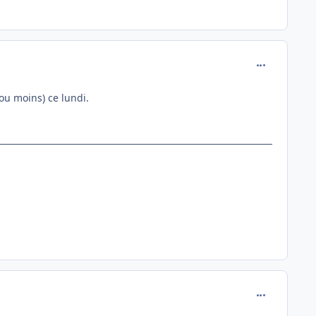
comment_138
ou moins) ce lundi.
comment_138