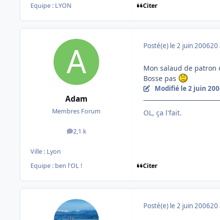
Citer
Equipe : LYON
Posté(e)
le 2 juin 2006
20 
Mon salaud de patron qu
Bosse pas
Modifié
le 2 juin 20
Adam
Membres Forum
OL, ça l'fait.
2,1 k
messages
Ville :
Lyon
Citer
Equipe : ben l'OL !
Posté(e)
le 2 juin 2006
20 