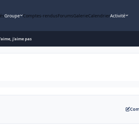
tés
Groupe
Comptes-rendus
Forums
Galerie
Calendrier
Activité
J'aime, j'aime pas
Com