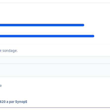
e sondage.
a
06
20 a
par $ynop$