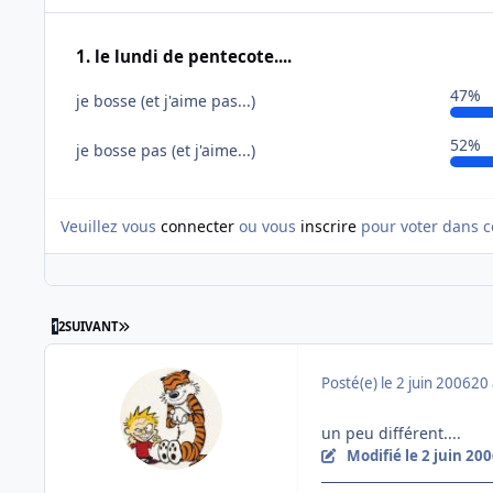
1. le lundi de pentecote....
47%
je bosse (et j'aime pas...)
52%
je bosse pas (et j'aime...)
Veuillez vous
connecter
ou vous
inscrire
pour voter dans c
DERNIÈRE PAGE
1
2
SUIVANT
Posté(e)
le 2 juin 2006
20 
un peu différent....
Modifié
le 2 juin 20