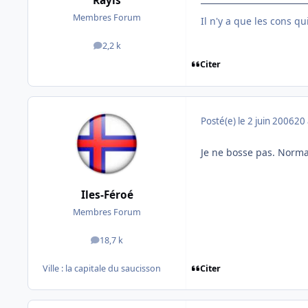
Rayls
Membres Forum
Il n'y a que les cons q
2,2 k
messages
Citer
Posté(e)
le 2 juin 2006
20 
Je ne bosse pas. Normal
Iles-Féroé
Membres Forum
18,7 k
messages
Citer
Ville :
la capitale du saucisson