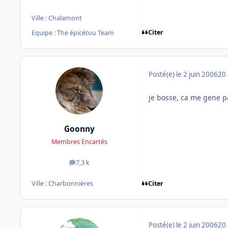
Ville :
Chalamont
Citer
Equipe : The épicétou Team
Posté(e)
le 2 juin 2006
20 
je bosse, ca me gene p
Goonny
Membres Encartés
7,3 k
messages
Citer
Ville :
Charbonnières
Posté(e)
le 2 juin 2006
20 