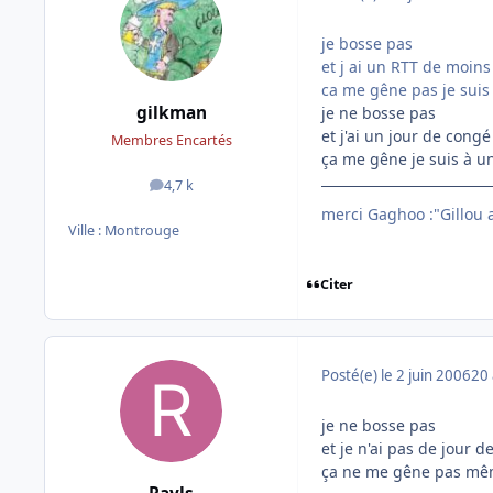
je bosse pas
et j ai un RTT de moins 
ca me gêne pas je suis
gilkman
je ne bosse pas
et j'ai un jour de congé
Membres Encartés
ça me gêne je suis à u
4,7 k
messages
merci Gaghoo :"Gillou av
Ville :
Montrouge
Citer
Posté(e)
le 2 juin 2006
20 
je ne bosse pas
et je n'ai pas de jour 
ça ne me gêne pas même