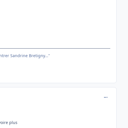
entrer Sandrine Bretigny..."
comment_138
oire plus