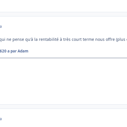
a
i ne pense qu'à la rentabilité à très court terme nous offre (plus 
06
20 a
par Adam
a