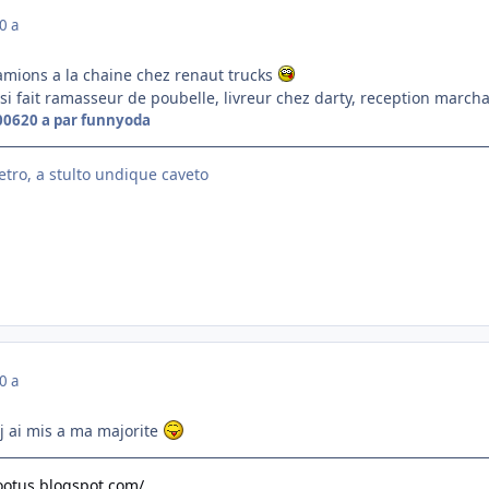
0 a
mions a la chaine chez renaut trucks
ussi fait ramasseur de poubelle, livreur chez darty, reception marc
2006
20 a
par funnyoda
etro, a stulto undique caveto
0 a
 j ai mis a ma majorite
footus.blogspot.com/