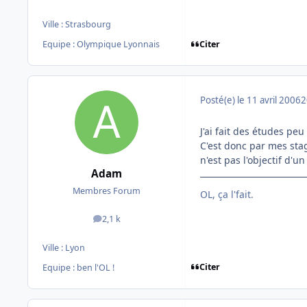
Ville :
Strasbourg
Citer
Equipe : Olympique Lyonnais
Posté(e)
le 11 avril 2006
2
J'ai fait des études pe
C'est donc par mes sta
n'est pas l'objectif d'un
Adam
Membres Forum
OL, ça l'fait.
2,1 k
messages
Ville :
Lyon
Citer
Equipe : ben l'OL !