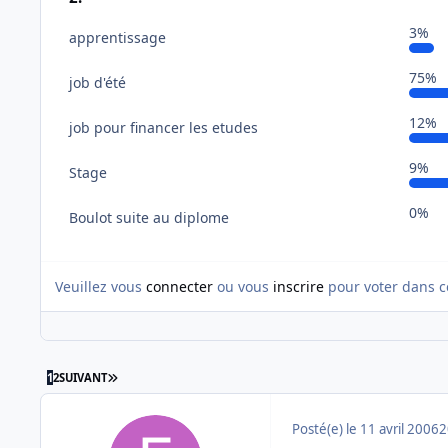
3%
apprentissage
75%
job d'été
12%
job pour financer les etudes
9%
Stage
0%
Boulot suite au diplome
Veuillez vous
connecter
ou vous
inscrire
pour voter dans c
DERNIÈRE PAGE
1
2
SUIVANT
Posté(e)
le 11 avril 2006
2