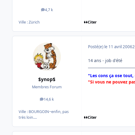
4,7 k
messages
Citer
Ville :
Zürich
Posté(e)
le 11 avril 2006
2
14 ans - job d'été
"Les cons ça ose tout,
$ynop$
"Si vous ne pouvez pas
Membres Forum
14,6 k
messages
Ville :
BOURGOIN~enfin, pas
Citer
très loin....