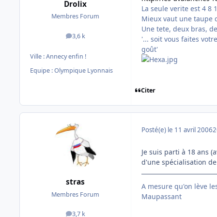
Drolix
La seule verite est 4 8 
Membres Forum
Mieux vaut une taupe d
Une tete, deux bras, d
3,6 k
messages
'... soit vous faites vo
goût'
Ville :
Annecy enfin !
Equipe : Olympique Lyonnais
Citer
Posté(e)
le 11 avril 2006
2
Je suis parti à 18 ans 
d'une spécialisation de 
stras
A mesure qu'on lève le
Membres Forum
Maupassant
3,7 k
messages