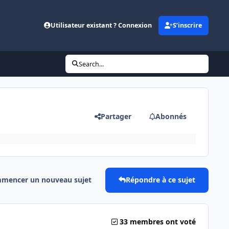
Utilisateur existant ? Connexion
S’inscrire
Search...
Partager
Abonnés
mencer un nouveau sujet
Répondre à ce sujet
33 membres ont voté