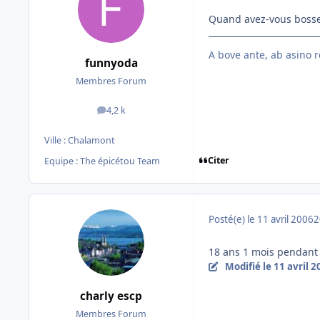
Quand avez-vous bosser
A bove ante, ab asino r
funnyoda
Membres Forum
4,2 k
messages
Ville :
Chalamont
Citer
Equipe : The épicétou Team
Posté(e)
le 11 avril 2006
2
18 ans 1 mois pendant l
Modifié
le 11 avril 
charly escp
Membres Forum