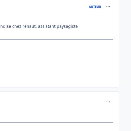
comment_130
AUTEUR
handise chez renaut, assistant paysagiste
comment_130