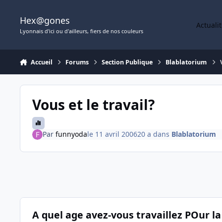
Aller au contenu
Hex@gones
Actuali
Lyonnais d'ici ou d'ailleurs, fiers de nos couleurs
Accueil
Forums
Section Publique
Blablatorium
Vous et le travail?
Par
funnyoda
le 11 avril 2006
20 a
dans
Blablatorium
A quel age avez-vous travaillez POur la