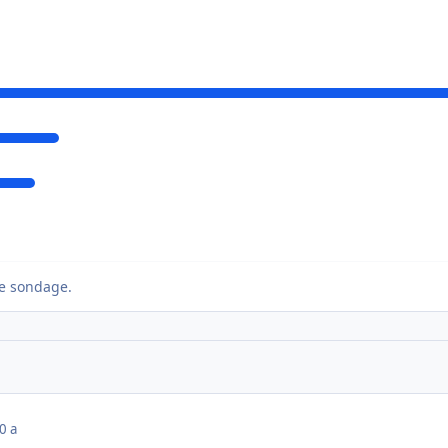
e sondage.
0 a