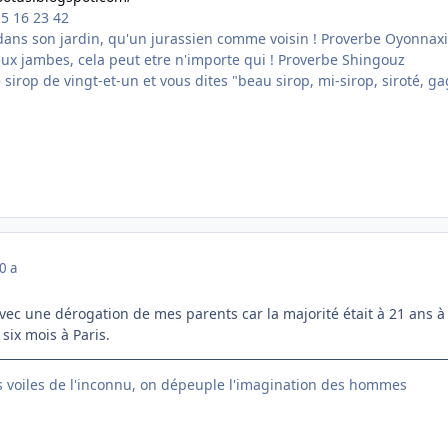
15 16 23 42
ans son jardin, qu'un jurassien comme voisin ! Proverbe Oyonnax
eux jambes, cela peut etre n'importe qui ! Proverbe Shingouz
tre sirop de vingt-et-un et vous dites "beau sirop, mi-sirop, siroté,
0 a
(avec une dérogation de mes parents car la majorité était à 21 ans à
six mois à Paris.
s voiles de l'inconnu, on dépeuple l'imagination des hommes