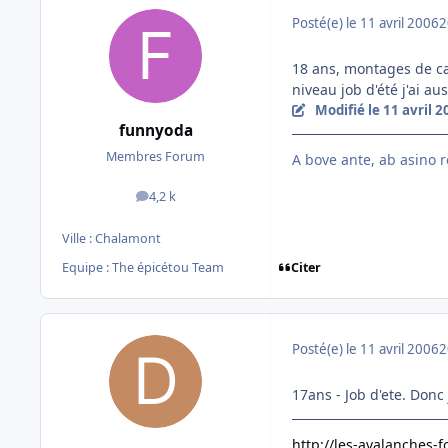
Posté(e)
le 11 avril 2006
2
18 ans, montages de ca
niveau job d'été j'ai a
Modifié
le 11 avril 
funnyoda
Membres Forum
A bove ante, ab asino r
4,2 k
messages
Ville :
Chalamont
Citer
Equipe : The épicétou Team
Posté(e)
le 11 avril 2006
2
17ans - Job d'ete. Donc
http://les-avalanches-