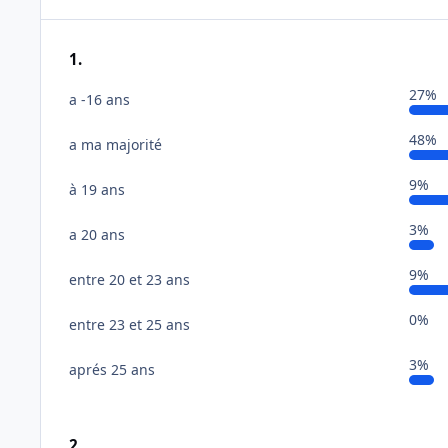
1.
27%
a -16 ans
48%
a ma majorité
9%
à 19 ans
3%
a 20 ans
9%
entre 20 et 23 ans
0%
entre 23 et 25 ans
3%
aprés 25 ans
2.