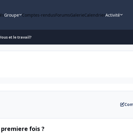
tés
Groupe
Comptes-rendus
Forums
Galerie
Calendrier
Activité
Vous et le travail?
Com
 premiere fois ?