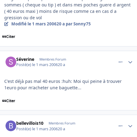
sommes ( cheque ou tip ) et dans mes poches guere d argent
( 40 euros maxi ) moins de risque comme ca en cas d a
gression ou de vol
Modifié
le 1 mars 2006
20 a
par Sonny75
Citer
comment_123244
Author stats
Séverine
Membres Forum
Posté(e)
le 1 mars 2006
20 a
C'est déjà pas mal 40 euros :huh: Moi qui peine à trouver
1euro pour m'acheter une baguette...
Citer
comment_123257
Author stats
bellevillois10
Membres Forum
Posté(e)
le 1 mars 2006
20 a