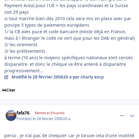
Payment Area) pour l'UE + les pays scandinaves et la Suisse
soit 29 pays
si tout marche bien dès 2010 cela sera mis en place avec par
pincipe 3 types de paiements européens
1/ la CB avec puce et code bancaire (existe déjà en France,
mais à l étranger le code ne sert que pour les DAb en général)
2/ les virements
3/ les prélèvements
à terme (10 ans) le moyens spécifiques nationaux sont censés
disparaitre. et donc le chèque va être amené à disparaitre
progressivement...
Modifié
le 28 février 2006
20 a
par charly escp
Citer
comment_122958
Author stats
fafa76
Membres Encartés
Posté(e)
le 28 février 2006
20 a
perso , je n'ai pas de chequier car je toruve cela d'une inutilité