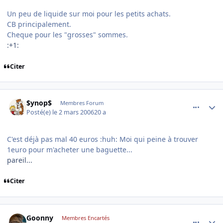
Un peu de liquide sur moi pour les petits achats.
CB principalement.
Cheque pour les "grosses" sommes.
:+1:
Citer
comment_123300
Author stats
$ynop$
Membres Forum
Posté(e)
le 2 mars 2006
20 a
C'est déjà pas mal 40 euros :huh: Moi qui peine à trouver
1euro pour m'acheter une baguette...
pareil...
Citer
comment_123301
Author stats
Goonny
Membres Encartés