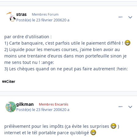
comment_122498
Author stats
stras
Membres Forum
Posté(e)
le 23 février 2006
20 a
par ordre d'utilisation :
1) Carte banquaire, c'est parfois utile le paiement différé !
2) Liquide pour les menues courses, j'aime bien avoir au
moins une trentaine d'euros dans mon portefeuille sinon je
me sens tout nu ! :ange:
3) Les chèques quand on ne peut pas faire autrement :hein:
Citer
comment_122525
Author stats
gilkman
Membres Encartés
Posté(e)
le 23 février 2006
20 a
prélèvement pour les impôts (ça évite les surprises
)
internet et le tél portable parce qu'obligé