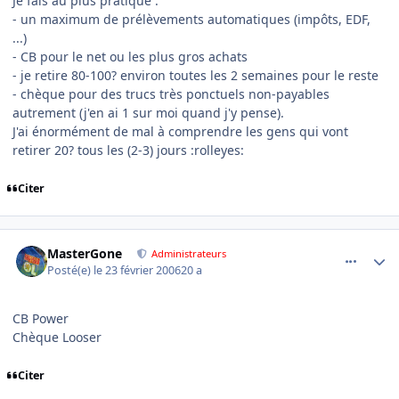
Je fais au plus pratique :
- un maximum de prélèvements automatiques (impôts, EDF,
...)
- CB pour le net ou les plus gros achats
- je retire 80-100? environ toutes les 2 semaines pour le reste
- chèque pour des trucs très ponctuels non-payables
autrement (j'en ai 1 sur moi quand j'y pense).
J'ai énormément de mal à comprendre les gens qui vont
retirer 20? tous les (2-3) jours :rolleyes:
Citer
comment_122472
Author stats
MasterGone
Administrateurs
Posté(e)
le 23 février 2006
20 a
CB Power
Chèque Looser
Citer