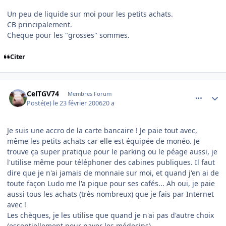
Un peu de liquide sur moi pour les petits achats.
CB principalement.
Cheque pour les "grosses" sommes.
Citer
comment_122427
Author stats
CelTGV74
Membres Forum
Posté(e)
le 23 février 2006
20 a
Je suis une accro de la carte bancaire ! Je paie tout avec,
même les petits achats car elle est équipée de monéo. Je
trouve ça super pratique pour le parking ou le péage aussi, je
l'utilise même pour téléphoner des cabines publiques. Il faut
dire que je n'ai jamais de monnaie sur moi, et quand j'en ai de
toute façon Ludo me l'a pique pour ses cafés... Ah oui, je paie
aussi tous les achats (très nombreux) que je fais par Internet
avec !
Les chèques, je les utilise que quand je n'ai pas d'autre choix
(essentiellement pour payer les médecins).