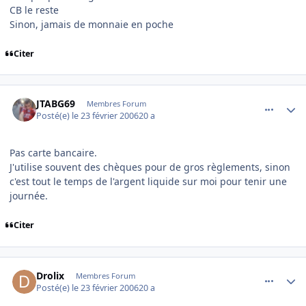
CB le reste
Sinon, jamais de monnaie en poche
Citer
comment_122417
Author stats
JTABG69
Membres Forum
Posté(e)
le 23 février 2006
20 a
Pas carte bancaire.
J'utilise souvent des chèques pour de gros règlements, sinon
c'est tout le temps de l'argent liquide sur moi pour tenir une
journée.
Citer
comment_122418
Author stats
Drolix
Membres Forum
Posté(e)
le 23 février 2006
20 a