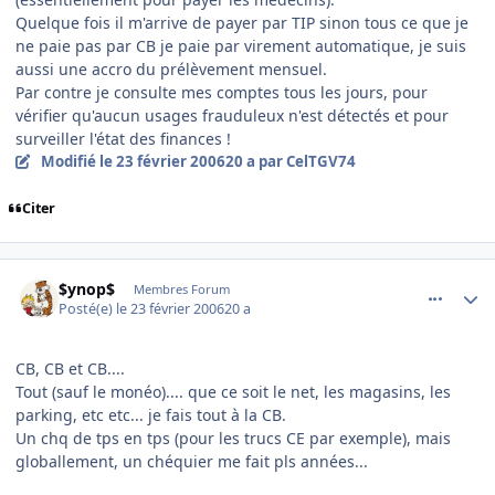
Quelque fois il m'arrive de payer par TIP sinon tous ce que je
ne paie pas par CB je paie par virement automatique, je suis
aussi une accro du prélèvement mensuel.
Par contre je consulte mes comptes tous les jours, pour
vérifier qu'aucun usages frauduleux n'est détectés et pour
surveiller l'état des finances !
Modifié
le 23 février 2006
20 a
par CelTGV74
Citer
comment_122433
Author stats
$ynop$
Membres Forum
Posté(e)
le 23 février 2006
20 a
CB, CB et CB....
Tout (sauf le monéo).... que ce soit le net, les magasins, les
parking, etc etc... je fais tout à la CB.
Un chq de tps en tps (pour les trucs CE par exemple), mais
globallement, un chéquier me fait pls années...