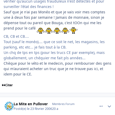
vérifier qu'aucun usages frauduleux n'est détectés et pour
surveiller l'état des finances !
Sauf que je n'ai pas Monéo et que je vais voir mes comptes
une à deux fois par semaine ! Jamais de monnaie, sinon je
dépense tout ou pareil que Bouga, c'est tOOn qui me les
prend pour le café
CB, CB et CB....
Tout (sauf le monéo).... que ce soit le net, les magasins, les
parking, etc etc... je fais tout à la CB.
Un chq de tps en tps (pour les trucs CE par exemple), mais
globallement, un chéquier me fait pls années...
Chèque pour le véto et le medecin, pour rembourser des gens
qui m'auraient acheter un truc que je ne trouve pas ici, et
idem pour le CE.
Citer
comment_122462
Author stats
La Mite en Pullover
Membres Forum
Posté(e)
le 23 février 2006
20 a