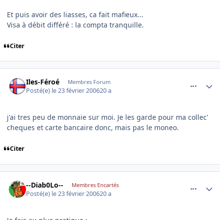
Et puis avoir des liasses, ca fait mafieux...
Visa à débit différé : la compta tranquille.
Citer
comment_122463
Author stats
Iles-Féroé
Membres Forum
Posté(e)
le 23 février 2006
20 a
j'ai tres peu de monnaie sur moi. Je les garde pour ma collec'
cheques et carte bancaire donc, mais pas le moneo.
Citer
comment_122469
Author stats
--Diab0Lo--
Membres Encartés
Posté(e)
le 23 février 2006
20 a