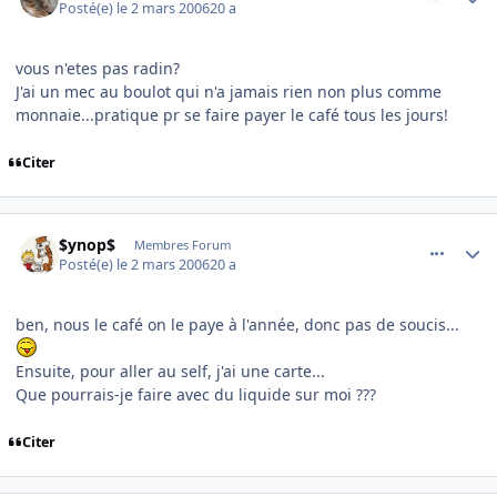
Posté(e)
le 2 mars 2006
20 a
vous n'etes pas radin?
J'ai un mec au boulot qui n'a jamais rien non plus comme
monnaie...pratique pr se faire payer le café tous les jours!
Citer
comment_123305
Author stats
$ynop$
Membres Forum
Posté(e)
le 2 mars 2006
20 a
ben, nous le café on le paye à l'année, donc pas de soucis...
Ensuite, pour aller au self, j'ai une carte...
Que pourrais-je faire avec du liquide sur moi ???
Citer