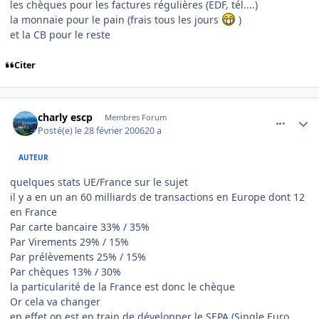
les chèques pour les factures régulières (EDF, tél....)
la monnaie pour le pain (frais tous les jours
)
et la CB pour le reste
Citer
comment_122956
Author stats
charly escp
Membres Forum
Posté(e)
le 28 février 2006
20 a
AUTEUR
quelques stats UE/France sur le sujet
il y a en un an 60 milliards de transactions en Europe dont 12
en France
Par carte bancaire 33% / 35%
Par Virements 29% / 15%
Par prélèvements 25% / 15%
Par chèques 13% / 30%
la particularité de la France est donc le chèque
Or cela va changer
en effet on est en train de développer le SEPA (Single Euro