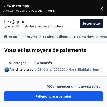
Aller au contenu
View in the app
×
Di
A better way to browse.
Learn more
.
Hex@gones
Se connecter
Lyonnais d'ici ou d'ailleurs, fiers de nos couleurs
Accueil
Forums
Section Publique
Blablatorium
Vous
Vous et les moyens de paiements
Partager
Abonnés
Par
charly escp
le 23 février 2006
20 a
dans
Blablatorium
Commencer un nouveau sujet
Répondre à ce sujet