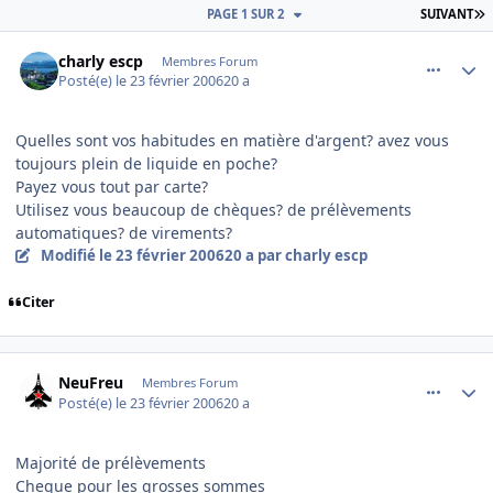
D
PAGE 1 SUR 2
SUIVANT
comment_122414
Author stats
charly escp
Membres Forum
Posté(e)
le 23 février 2006
20 a
Quelles sont vos habitudes en matière d'argent? avez vous
toujours plein de liquide en poche?
Payez vous tout par carte?
Utilisez vous beaucoup de chèques? de prélèvements
automatiques? de virements?
Modifié
le 23 février 2006
20 a
par charly escp
Citer
comment_122415
Author stats
NeuFreu
Membres Forum
Posté(e)
le 23 février 2006
20 a
Majorité de prélèvements
Cheque pour les grosses sommes