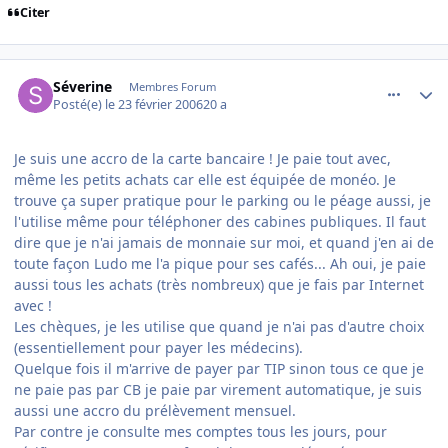
Citer
comment_122441
Author stats
Séverine
Membres Forum
Posté(e)
le 23 février 2006
20 a
Je suis une accro de la carte bancaire ! Je paie tout avec,
même les petits achats car elle est équipée de monéo. Je
trouve ça super pratique pour le parking ou le péage aussi, je
l'utilise même pour téléphoner des cabines publiques. Il faut
dire que je n'ai jamais de monnaie sur moi, et quand j'en ai de
toute façon Ludo me l'a pique pour ses cafés... Ah oui, je paie
aussi tous les achats (très nombreux) que je fais par Internet
avec !
Les chèques, je les utilise que quand je n'ai pas d'autre choix
(essentiellement pour payer les médecins).
Quelque fois il m'arrive de payer par TIP sinon tous ce que je
ne paie pas par CB je paie par virement automatique, je suis
aussi une accro du prélèvement mensuel.
Par contre je consulte mes comptes tous les jours, pour