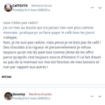
comment_123403
Author stats
CelTGV74
Membres Forum
Posté(e)
le 2 mars 2006
20 a
vous n'etes pas radin?
J'ai un mec au boulot qui n'a jamais rien non plus comme
monnaie...pratique pr se faire payer le café tous les jours!
:rolleyes:
Non, je ne suis pas radine, mais perso je ne bois pas de café !
Des chocolats à la rigueur et personnellement je refuse
toujours qu'on me les paie tout comme j'évite de les offrir
parce qu'après c'est toujours source d'histoire !!! Le fait d'avoir
ou pas de la monnaie sur moi est fonction de mes besoins et
non par rapport aux autres !
Citer
comment_123404
Author stats
Goonny
Membres Encartés
Posté(e)
le 2 mars 2006
20 a