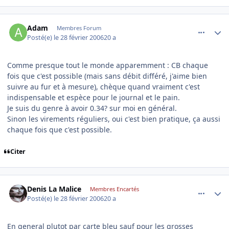
comment_122979
Author stats
Adam
Membres Forum
Posté(e)
le 28 février 2006
20 a
Comme presque tout le monde apparemment : CB chaque
fois que c'est possible (mais sans débit différé, j'aime bien
suivre au fur et à mesure), chèque quand vraiment c'est
indispensable et espèce pour le journal et le pain.
Je suis du genre à avoir 0.34? sur moi en général.
Sinon les virements réguliers, oui c'est bien pratique, ça aussi
chaque fois que c'est possible.
Citer
comment_123045
Author stats
Denis La Malice
Membres Encartés
Posté(e)
le 28 février 2006
20 a
En general plutot par carte bleu sauf pour les grosses