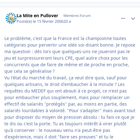
comment_121182
Author stats
La Mite en Pullover
Membres Forum
Posté(e)
le 15 février 2006
20 a
Le problème, c'est que la France est la championne toutes
catégories pour pervertir une idée soi-disant bonne. Je repose
ma question : dès lors que quelques-uns ne joueront pas le
jeu et surpressureront leurs CPE, quel autre choix pour les
concurrents que de faire de même et de proche en proche,
que cela se généralise ?
Vu l'état du marché du travail, ça veut dire quoi, sauf pour
quelques artisans, le droit d'embaucher à la minute ? Les
requêtes du MEDEF qui ont abouti à ce projet, ce n'est pas
pour embaucher plus souplement, mais pour remplacer un
effectif de salariés "protégés" par, au moins en partie, des
salariés lourdables à volonté. "Pour s'adapter" mais avant tout
pour disposer du moyen de pression absolu : tu fais ce que je
te dis ou c'est la porte. Tu as toujours intérêt à virer plutôt
qu'à conserver : le nouveau venu n'a peut-être pas
d'expérience, mais il doit "faire ses preuves" et tu le