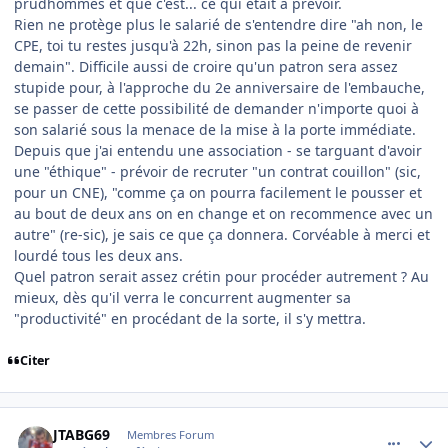
prudhommes et que c'est... ce qui était à prévoir.
Rien ne protège plus le salarié de s'entendre dire "ah non, le
CPE, toi tu restes jusqu'à 22h, sinon pas la peine de revenir
demain". Difficile aussi de croire qu'un patron sera assez
stupide pour, à l'approche du 2e anniversaire de l'embauche,
se passer de cette possibilité de demander n'importe quoi à
son salarié sous la menace de la mise à la porte immédiate.
Depuis que j'ai entendu une association - se targuant d'avoir
une "éthique" - prévoir de recruter "un contrat couillon" (sic,
pour un CNE), "comme ça on pourra facilement le pousser et
au bout de deux ans on en change et on recommence avec un
autre" (re-sic), je sais ce que ça donnera. Corvéable à merci et
lourdé tous les deux ans.
Quel patron serait assez crétin pour procéder autrement ? Au
mieux, dès qu'il verra le concurrent augmenter sa
"productivité" en procédant de la sorte, il s'y mettra.
Citer
comment_121157
Author stats
JTABG69
Membres Forum