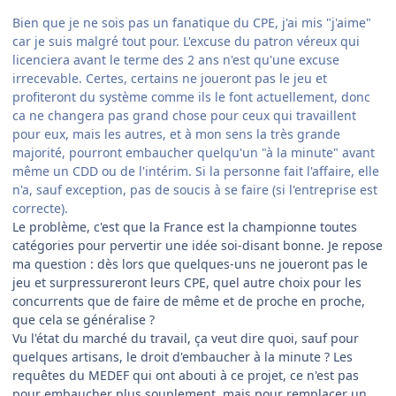
Bien que je ne sois pas un fanatique du CPE, j'ai mis "j'aime"
car je suis malgré tout pour. L'excuse du patron véreux qui
licenciera avant le terme des 2 ans n'est qu'une excuse
irrecevable. Certes, certains ne joueront pas le jeu et
profiteront du système comme ils le font actuellement, donc
ca ne changera pas grand chose pour ceux qui travaillent
pour eux, mais les autres, et à mon sens la très grande
majorité, pourront embaucher quelqu'un "à la minute" avant
même un CDD ou de l'intérim. Si la personne fait l'affaire, elle
n'a, sauf exception, pas de soucis à se faire (si l'entreprise est
correcte).
Le problème, c'est que la France est la championne toutes
catégories pour pervertir une idée soi-disant bonne. Je repose
ma question : dès lors que quelques-uns ne joueront pas le
jeu et surpressureront leurs CPE, quel autre choix pour les
concurrents que de faire de même et de proche en proche,
que cela se généralise ?
Vu l'état du marché du travail, ça veut dire quoi, sauf pour
quelques artisans, le droit d'embaucher à la minute ? Les
requêtes du MEDEF qui ont abouti à ce projet, ce n'est pas
pour embaucher plus souplement, mais pour remplacer un