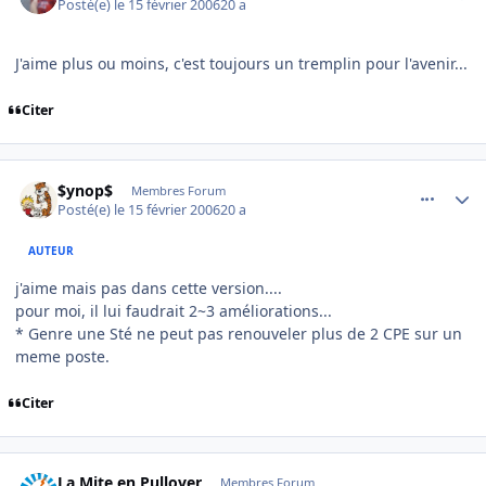
Posté(e)
le 15 février 2006
20 a
J'aime plus ou moins, c'est toujours un tremplin pour l'avenir...
Citer
comment_121159
Author stats
$ynop$
Membres Forum
Posté(e)
le 15 février 2006
20 a
AUTEUR
j'aime mais pas dans cette version....
pour moi, il lui faudrait 2~3 améliorations...
* Genre une Sté ne peut pas renouveler plus de 2 CPE sur un
meme poste.
Citer
comment_121160
Author stats
La Mite en Pullover
Membres Forum