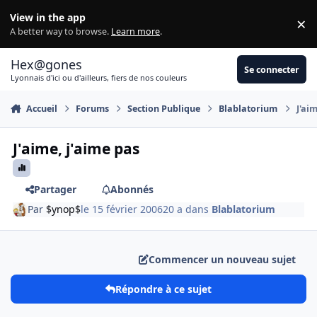
Aller au contenu
View in the app
×
Di
A better way to browse.
Learn more
.
Hex@gones
Se connecter
Lyonnais d'ici ou d'ailleurs, fiers de nos couleurs
Accueil
Forums
Section Publique
Blablatorium
J'ai
J'aime, j'aime pas
Partager
Abonnés
Par
$ynop$
le 15 février 2006
20 a
dans
Blablatorium
Commencer un nouveau sujet
Répondre à ce sujet