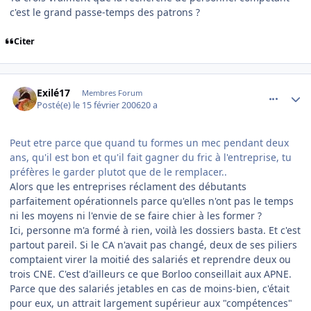
c'est le grand passe-temps des patrons ?
Citer
comment_121185
Author stats
Exilé17
Membres Forum
Posté(e)
le 15 février 2006
20 a
Peut etre parce que quand tu formes un mec pendant deux
ans, qu'il est bon et qu'il fait gagner du fric à l'entreprise, tu
préfères le garder plutot que de le remplacer..
Alors que les entreprises réclament des débutants
parfaitement opérationnels parce qu'elles n'ont pas le temps
ni les moyens ni l'envie de se faire chier à les former ?
Ici, personne m'a formé à rien, voilà les dossiers basta. Et c'est
partout pareil. Si le CA n'avait pas changé, deux de ses piliers
comptaient virer la moitié des salariés et reprendre deux ou
trois CNE. C'est d'ailleurs ce que Borloo conseillait aux APNE.
Parce que des salariés jetables en cas de moins-bien, c'était
pour eux, un attrait largement supérieur aux "compétences"