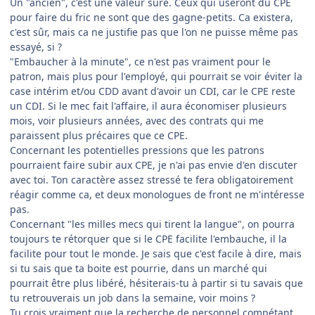
Un "ancien", c'est une valeur sûre. Ceux qui useront du CPE
pour faire du fric ne sont que des gagne-petits. Ca existera,
c'est sûr, mais ca ne justifie pas que l'on ne puisse même pas
essayé, si ?
"Embaucher à la minute", ce n'est pas vraiment pour le
patron, mais plus pour l'employé, qui pourrait se voir éviter la
case intérim et/ou CDD avant d'avoir un CDI, car le CPE reste
un CDI. Si le mec fait l'affaire, il aura économiser plusieurs
mois, voir plusieurs années, avec des contrats qui me
paraissent plus précaires que ce CPE.
Concernant les potentielles pressions que les patrons
pourraient faire subir aux CPE, je n'ai pas envie d'en discuter
avec toi. Ton caractère assez stressé te fera obligatoirement
réagir comme ca, et deux monologues de front ne m'intéresse
pas.
Concernant "les milles mecs qui tirent la langue", on pourra
toujours te rétorquer que si le CPE facilite l'embauche, il la
facilite pour tout le monde. Je sais que c'est facile à dire, mais
si tu sais que ta boite est pourrie, dans un marché qui
pourrait être plus libéré, hésiterais-tu à partir si tu savais que
tu retrouverais un job dans la semaine, voir moins ?
Tu crois vraiment que la recherche de personnel compétant