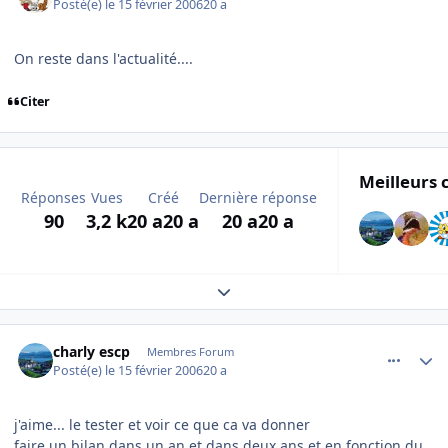
Posté(e)
le 15 février 2006
20 a
On reste dans l'actualité....
Citer
Meilleurs 
Réponses
Vues
Créé
Dernière réponse
90
3,2 k
20 a
20 a
20 a
20 a
Expand topic overview
comment_121149
Author stats
charly escp
Membres Forum
Posté(e)
le 15 février 2006
20 a
j'aime... le tester et voir ce que ca va donner
faire un bilan dans un an et dans deux ans et en fonction du