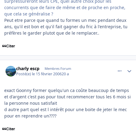
surpressureront leurs CPE, quel autre choix pour les
concurrents que de faire de même et de proche en proche,
que cela se généralise ?
Peut etre parce que quand tu formes un mec pendant deux
ans, qu'il est bon et qu'il fait gagner du fric à l'entreprise, tu
préfères le garder plutot que de le remplacer..
Citer
comment_121180
Author stats
charly escp
Membres Forum
Posté(e)
le 15 février 2006
20 a
exact Goonny former quelqu'un ca coûte beaucoup de temps
et d'argent c'est pas pour tout recommencer tous les 6 mois si
la personne nous satisfait
d autre part quel est l intérêt pour une boite de jeter le mec
pour en reprendre un????
Citer