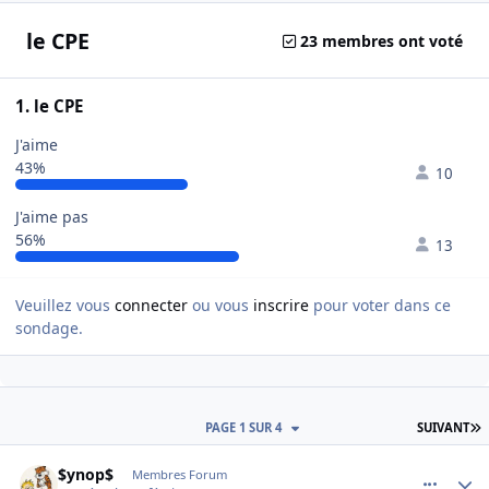
le CPE
23 membres ont voté
1. le CPE
J'aime
43%
10
J'aime pas
56%
13
Veuillez vous
connecter
ou vous
inscrire
pour voter dans ce
sondage.
D
PAGE 1 SUR 4
SUIVANT
comment_121146
Author stats
$ynop$
Membres Forum