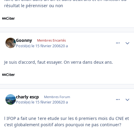
résultat le pérenniser ou non
Citer
comment_121150
Author stats
Goonny
Membres Encartés
Posté(e)
le 15 février 2006
20 a
Je suis d'accord, faut essayer. On verra dans deux ans.
Citer
comment_121151
Author stats
charly escp
Membres Forum
Posté(e)
le 15 février 2006
20 a
l IFOP a fait une 1ere etude sur les 6 premiers mois du CNE et
c'est globalement positif alors pourquoi ne pas continuer?