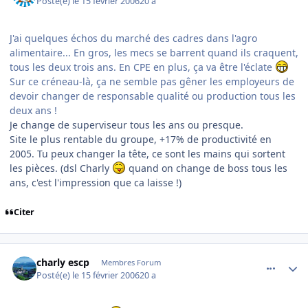
Posté(e)
le 15 février 2006
20 a
J'ai quelques échos du marché des cadres dans l'agro
alimentaire... En gros, les mecs se barrent quand ils craquent,
tous les deux trois ans. En CPE en plus, ça va être l'éclate
Sur ce créneau-là, ça ne semble pas gêner les employeurs de
devoir changer de responsable qualité ou production tous les
deux ans !
Je change de superviseur tous les ans ou presque.
Site le plus rentable du groupe, +17% de productivité en
2005. Tu peux changer la tête, ce sont les mains qui sortent
les pièces. (dsl Charly
quand on change de boss tous les
ans, c'est l'impression que ca laisse !)
Citer
comment_121197
Author stats
charly escp
Membres Forum
Posté(e)
le 15 février 2006
20 a