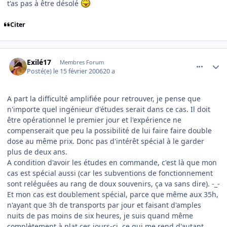
t'as pas à être désolé
Citer
comment_121198
Author stats
Exilé17
Membres Forum
Posté(e)
le 15 février 2006
20 a
A part la difficulté amplifiée pour retrouver, je pense que
n'importe quel ingénieur d'études serait dans ce cas. Il doit
être opérationnel le premier jour et l'expérience ne
compenserait que peu la possibilité de lui faire faire double
dose au même prix. Donc pas d'intérêt spécial à le garder
plus de deux ans.
A condition d'avoir les études en commande, c'est là que mon
cas est spécial aussi (car les subventions de fonctionnement
sont reléguées au rang de doux souvenirs, ça va sans dire). -_-
Et mon cas est doublement spécial, parce que même aux 35h,
n'ayant que 3h de transports par jour et faisant d'amples
nuits de pas moins de six heures, je suis quand même
complètement à plat ces jours-ci, ce qui me rend d'autant