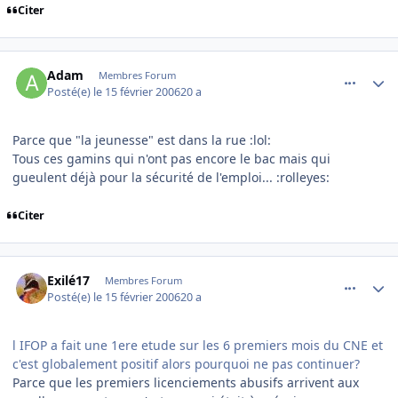
Citer
comment_121153
Author stats
Adam
Membres Forum
Posté(e)
le 15 février 2006
20 a
Parce que "la jeunesse" est dans la rue :lol:
Tous ces gamins qui n'ont pas encore le bac mais qui
gueulent déjà pour la sécurité de l'emploi... :rolleyes:
Citer
comment_121154
Author stats
Exilé17
Membres Forum
Posté(e)
le 15 février 2006
20 a
l IFOP a fait une 1ere etude sur les 6 premiers mois du CNE et
c'est globalement positif alors pourquoi ne pas continuer?
Parce que les premiers licenciements abusifs arrivent aux