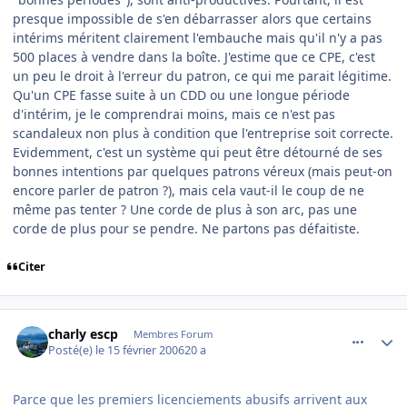
presque impossible de s'en débarrasser alors que certains
intérims méritent clairement l'embauche mais qu'il n'y a pas
500 places à vendre dans la boîte. J'estime que ce CPE, c'est
un peu le droit à l'erreur du patron, ce qui me parait légitime.
Qu'un CPE fasse suite à un CDD ou une longue période
d'intérim, je le comprendrai moins, mais ce n'est pas
scandaleux non plus à condition que l'entreprise soit correcte.
Evidemment, c'est un système qui peut être détourné de ses
bonnes intentions par quelques patrons véreux (mais peut-on
encore parler de patron ?), mais cela vaut-il le coup de ne
même pas tenter ? Une corde de plus à son arc, pas une
corde de plus pour se pendre. Ne partons pas défaitiste.
Citer
comment_121162
Author stats
charly escp
Membres Forum
Posté(e)
le 15 février 2006
20 a
Parce que les premiers licenciements abusifs arrivent aux