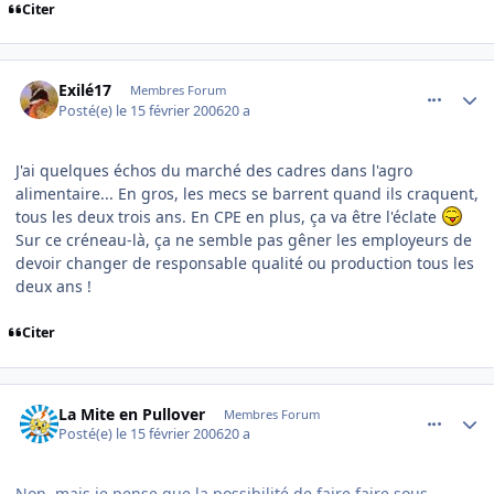
Citer
comment_121193
Author stats
Exilé17
Membres Forum
Posté(e)
le 15 février 2006
20 a
J'ai quelques échos du marché des cadres dans l'agro
alimentaire... En gros, les mecs se barrent quand ils craquent,
tous les deux trois ans. En CPE en plus, ça va être l'éclate
Sur ce créneau-là, ça ne semble pas gêner les employeurs de
devoir changer de responsable qualité ou production tous les
deux ans !
Citer
comment_121194
Author stats
La Mite en Pullover
Membres Forum
Posté(e)
le 15 février 2006
20 a
Non, mais je pense que la possibilité de faire faire sous