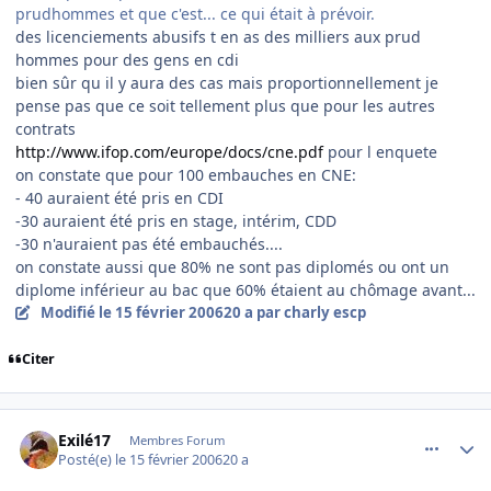
prudhommes et que c'est... ce qui était à prévoir.
des licenciements abusifs t en as des milliers aux prud
hommes pour des gens en cdi
bien sûr qu il y aura des cas mais proportionnellement je
pense pas que ce soit tellement plus que pour les autres
contrats
http://www.ifop.com/europe/docs/cne.pdf
pour l enquete
on constate que pour 100 embauches en CNE:
- 40 auraient été pris en CDI
-30 auraient été pris en stage, intérim, CDD
-30 n'auraient pas été embauchés....
on constate aussi que 80% ne sont pas diplomés ou ont un
diplome inférieur au bac que 60% étaient au chômage avant...
Modifié
le 15 février 2006
20 a
par charly escp
Citer
comment_121168
Author stats
Exilé17
Membres Forum
Posté(e)
le 15 février 2006
20 a