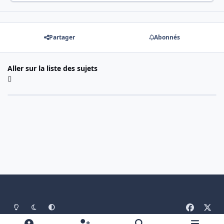
Partager
Abonnés
Aller sur la liste des sujets
Light Mode
Mode sombre
System Preference
f
x
a