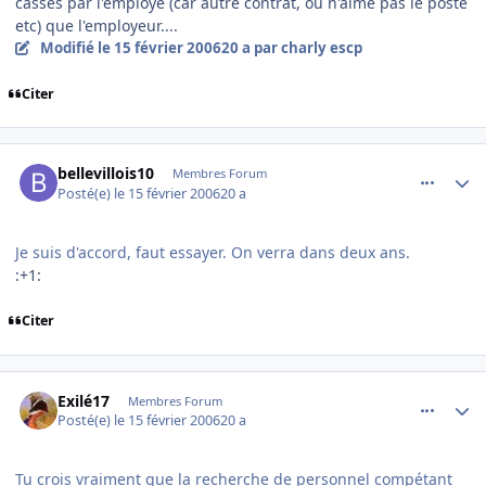
cassés par l'employé (car autre contrat, ou n'aime pas le poste
etc) que l'employeur....
Modifié
le 15 février 2006
20 a
par charly escp
Citer
comment_121187
Author stats
bellevillois10
Membres Forum
Posté(e)
le 15 février 2006
20 a
Je suis d'accord, faut essayer. On verra dans deux ans.
:+1:
Citer
comment_121189
Author stats
Exilé17
Membres Forum
Posté(e)
le 15 février 2006
20 a
Tu crois vraiment que la recherche de personnel compétant