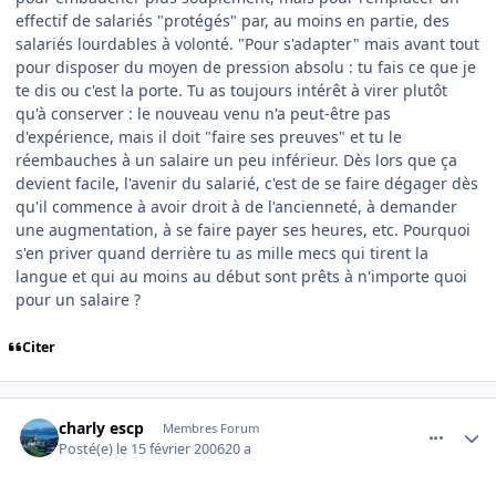
effectif de salariés "protégés" par, au moins en partie, des
salariés lourdables à volonté. "Pour s'adapter" mais avant tout
pour disposer du moyen de pression absolu : tu fais ce que je
te dis ou c'est la porte. Tu as toujours intérêt à virer plutôt
qu'à conserver : le nouveau venu n'a peut-être pas
d'expérience, mais il doit "faire ses preuves" et tu le
réembauches à un salaire un peu inférieur. Dès lors que ça
devient facile, l'avenir du salarié, c'est de se faire dégager dès
qu'il commence à avoir droit à de l'ancienneté, à demander
une augmentation, à se faire payer ses heures, etc. Pourquoi
s'en priver quand derrière tu as mille mecs qui tirent la
langue et qui au moins au début sont prêts à n'importe quoi
pour un salaire ?
Citer
comment_121175
Author stats
charly escp
Membres Forum
Posté(e)
le 15 février 2006
20 a