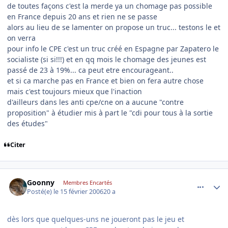
de toutes façons c'est la merde ya un chomage pas possible
en France depuis 20 ans et rien ne se passe
alors au lieu de se lamenter on propose un truc... testons le et
on verra
pour info le CPE c'est un truc créé en Espagne par Zapatero le
socialiste (si si!!!) et en qq mois le chomage des jeunes est
passé de 23 à 19%... ca peut etre encourageant..
et si ca marche pas en France et bien on fera autre chose
mais c'est toujours mieux que l'inaction
d'ailleurs dans les anti cpe/cne on a aucune "contre
proposition" à étudier mis à part le "cdi pour tous à la sortie
des études"
Citer
comment_121179
Author stats
Goonny
Membres Encartés
Posté(e)
le 15 février 2006
20 a
dès lors que quelques-uns ne joueront pas le jeu et