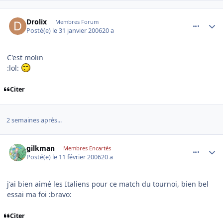
comment_118935
Author stats
Drolix
Membres Forum
Posté(e)
le 31 janvier 2006
20 a
C'est molin
:lol:
Citer
2 semaines après...
comment_120706
Author stats
gilkman
Membres Encartés
Posté(e)
le 11 février 2006
20 a
j'ai bien aimé les Italiens pour ce match du tournoi, bien bel
essai ma foi :bravo:
Citer