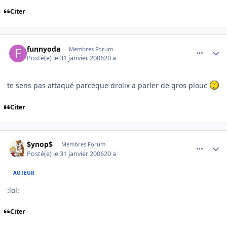
Citer
comment_118933
Author stats
funnyoda
Membres Forum
Posté(e)
le 31 janvier 2006
20 a
te sens pas attaqué parceque drolix a parler de gros plouc
Citer
comment_118934
Author stats
$ynop$
Membres Forum
Posté(e)
le 31 janvier 2006
20 a
AUTEUR
:lol:
Citer