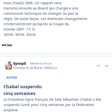
mois d?août 2006. Un rapport sera
transmis ensuite au Board qui chargera une
commission technique de changer ou pas la
règle. De toute façon, ces éventuels changements
n?interviendront qu?après la Coupe du
monde 2007. ? F. D.
:blink: :blink: :blink:
Citer
comment_122998
Author stats
$ynop$
Membres Forum
Posté(e)
le 28 février 2006
20 a
AUTEUR
Chabal suspendu
cinq semaines
Le troisième-ligne français de Sale Sébastien Chabal a été
suspendu lundi pour cinq semaines par la Fédération
anglaise