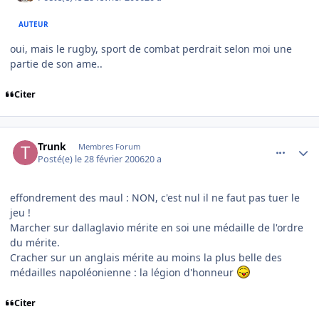
AUTEUR
oui, mais le rugby, sport de combat perdrait selon moi une
partie de son ame..
Citer
comment_123011
Author stats
Trunk
Membres Forum
Posté(e)
le 28 février 2006
20 a
effondrement des maul : NON, c'est nul il ne faut pas tuer le
jeu !
Marcher sur dallaglavio mérite en soi une médaille de l'ordre
du mérite.
Cracher sur un anglais mérite au moins la plus belle des
médailles napoléonienne : la légion d'honneur
Citer