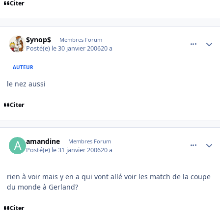
Citer
comment_118647
Author stats
$ynop$
Membres Forum
Posté(e)
le 30 janvier 2006
20 a
AUTEUR
le nez aussi
Citer
comment_118815
Author stats
amandine
Membres Forum
Posté(e)
le 31 janvier 2006
20 a
rien à voir mais y en a qui vont allé voir les match de la coupe
du monde à Gerland?
Citer