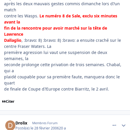
après les deux mauvais gestes commis dimanche lors d?un
match
contre les Wasps.
Le numéro 8 de Sale, exclu six minutes
avant la
fin de la rencontre pour avoir marché sur la tête de
Lawrence
Dallaglio
, :bravo: 8) :bravo: 8) :bravo: a ensuite craché sur le
centre Fraser Waters. La
première agression lui vaut une suspension de deux
semaines, la
seconde prolonge cette privation de trois semaines. Chabal,
qui a
plaidé coupable pour sa première faute, manquera donc le
quart
de finale de Coupe d?Europe contre Biarritz, le 2 avril.
Citer
comment_122999
Author stats
Drolix
Membres Forum
Posté(e)
le 28 février 2006
20 a