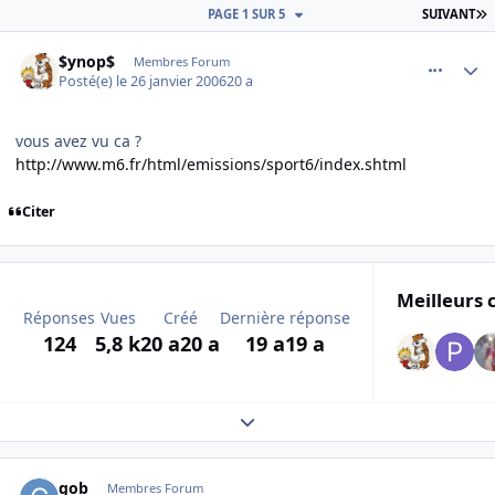
D
PAGE 1 SUR 5
SUIVANT
comment_118339
Author stats
$ynop$
Membres Forum
Posté(e)
le 26 janvier 2006
20 a
vous avez vu ca ?
http://www.m6.fr/html/emissions/sport6/index.shtml
Citer
Meilleurs 
Réponses
Vues
Créé
Dernière réponse
124
5,8 k
20 a
20 a
19 a
19 a
Expand topic overview
comment_118343
Author stats
gob
Membres Forum