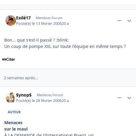
comment_120960
Author stats
Exilé17
Membres Forum
Posté(e)
le 13 février 2006
20 a
Bon... que s'est-il passé ? :blink:
Un coup de pompe XXL sur toute l'équipe en même temps ?
Citer
2 semaines après...
comment_122997
Author stats
$ynop$
Membres Forum
Posté(e)
le 28 février 2006
20 a
AUTEUR
Menaces
sur le maul
À LA DEMANDE de l?International Board, un