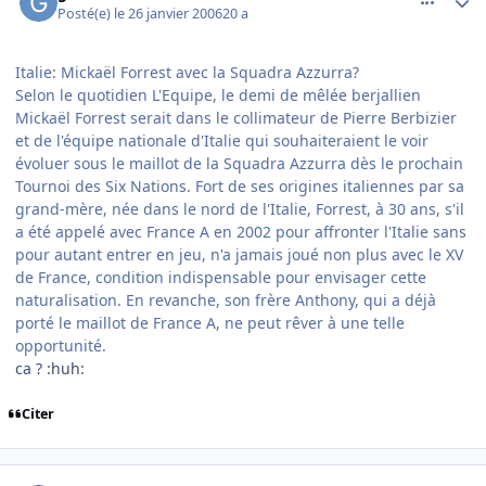
Posté(e)
le 26 janvier 2006
20 a
Italie: Mickaël Forrest avec la Squadra Azzurra?
Selon le quotidien L'Equipe, le demi de mêlée berjallien
Mickaël Forrest serait dans le collimateur de Pierre Berbizier
et de l'équipe nationale d'Italie qui souhaiteraient le voir
évoluer sous le maillot de la Squadra Azzurra dès le prochain
Tournoi des Six Nations. Fort de ses origines italiennes par sa
grand-mère, née dans le nord de l'Italie, Forrest, à 30 ans, s'il
a été appelé avec France A en 2002 pour affronter l'Italie sans
pour autant entrer en jeu, n'a jamais joué non plus avec le XV
de France, condition indispensable pour envisager cette
naturalisation. En revanche, son frère Anthony, qui a déjà
porté le maillot de France A, ne peut rêver à une telle
opportunité.
ca ? :huh:
Citer
comment_118344
Author stats