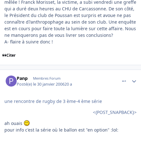
mêlée ! Franck Morisset, la victime, a subi vendredi une greffe
qui a duré deux heures au CHU de Carcassonne. De son côté,
le Président du club de Poussan est surpris et avoue ne pas
connaître d?anthropophage au sein de son club. Une enquête
est en cours pour faire toute la lumière sur cette affaire. Nous
ne manquerons pas de vous livrer ses conclusions?
A- flaire à suivre donc !
Citer
comment_118645
Author stats
Panp
Membres Forum
Posté(e)
le 30 janvier 2006
20 a
une rencontre de rugby de 3 ème-4 ème série
<{POST_SNAPBACK}>
ah ouais
pour info c'est la série où le ballon est "en option" :lol: