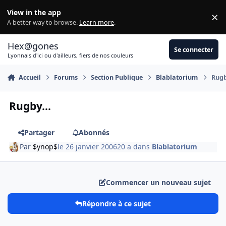
Aller au contenu
View in the app
×
Di
A better way to browse.
Learn more
.
Hex@gones
Se connecter
Lyonnais d'ici ou d'ailleurs, fiers de nos couleurs
Accueil
Forums
Section Publique
Blablatorium
Rugb
Rugby...
Partager
Abonnés
Par
$ynop$
le 26 janvier 2006
20 a
dans
Blablatorium
Commencer un nouveau sujet
Répondre à ce sujet