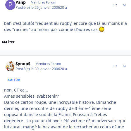
Panp
Membres Forum
Posté(e)
le 26 janvier 2006
20 a
bah c'est plutôt fréquent au rugby, encore que là au moins il a
des "racines" au moins pas comme d'autres cas
Citer
comment_118644
Author stats
$ynop$
Membres Forum
Posté(e)
le 30 janvier 2006
20 a
AUTEUR
non, CT ca...
Ames sensibles, s?abstenir?
Dans ce carton rouge, une incroyable histoire. Dimanche
dernier, une rencontre de rugby de 3 ème-4 ème série
opposant dans le sud de la France Poussan à Trebes
dégénère. Un joueur dit avoir été victime d?un adversaire qui
lui aurait mangé le nez avant de le recracher au cours d?une