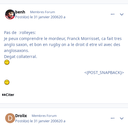
comment_118874
Author stats
benh
Membres Forum
Posté(e)
le 31 janvier 2006
20 a
Pas de :rolleyes:
Je peux comprendre le mordeur, Franck Morrisset, ca fait tres
anglo saxon, et bon en rugby on a le droit d etre vil avec des
anglosaxons.
Degat collaterral.
<{POST_SNAPBACK}>
Citer
comment_118885
Author stats
Drolix
Membres Forum
Posté(e)
le 31 janvier 2006
20 a