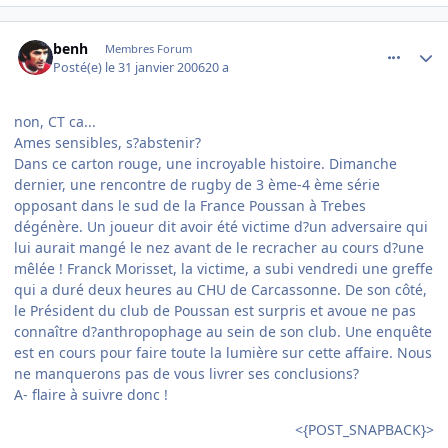
comment_118865
Author stats
benh
Membres Forum
Posté(e)
le 31 janvier 2006
20 a
non, CT ca...
Ames sensibles, s?abstenir?
Dans ce carton rouge, une incroyable histoire. Dimanche
dernier, une rencontre de rugby de 3 ème-4 ème série
opposant dans le sud de la France Poussan à Trebes
dégénère. Un joueur dit avoir été victime d?un adversaire qui
lui aurait mangé le nez avant de le recracher au cours d?une
mêlée ! Franck Morisset, la victime, a subi vendredi une greffe
qui a duré deux heures au CHU de Carcassonne. De son côté,
le Président du club de Poussan est surpris et avoue ne pas
connaître d?anthropophage au sein de son club. Une enquête
est en cours pour faire toute la lumière sur cette affaire. Nous
ne manquerons pas de vous livrer ses conclusions?
A- flaire à suivre donc !
<{POST_SNAPBACK}>