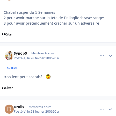
Chabal suspendu 5 Semaines
2 pour avoir marche sur la tete de Dallaglio :bravo: :ange:
3 pour avoir pretenduement cracher sur un adversaire
Citer
comment_123000
Author stats
$ynop$
Membres Forum
Posté(e)
le 28 février 2006
20 a
AUTEUR
trop lent petit scarabé !
Citer
comment_123001
Author stats
Drolix
Membres Forum
Posté(e)
le 28 février 2006
20 a