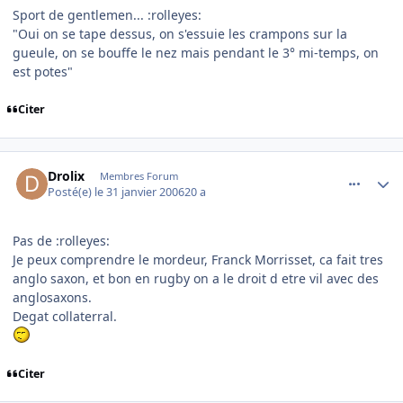
Sport de gentlemen... :rolleyes:
"Oui on se tape dessus, on s'essuie les crampons sur la
gueule, on se bouffe le nez mais pendant le 3° mi-temps, on
est potes"
Citer
comment_118869
Author stats
Drolix
Membres Forum
Posté(e)
le 31 janvier 2006
20 a
Pas de :rolleyes:
Je peux comprendre le mordeur, Franck Morrisset, ca fait tres
anglo saxon, et bon en rugby on a le droit d etre vil avec des
anglosaxons.
Degat collaterral.
Citer