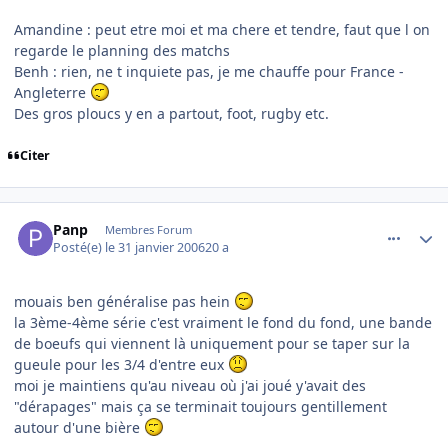
Amandine : peut etre moi et ma chere et tendre, faut que l on
regarde le planning des matchs
Benh : rien, ne t inquiete pas, je me chauffe pour France -
Angleterre
Des gros ploucs y en a partout, foot, rugby etc.
Citer
comment_118905
Author stats
Panp
Membres Forum
Posté(e)
le 31 janvier 2006
20 a
mouais ben généralise pas hein
la 3ème-4ème série c'est vraiment le fond du fond, une bande
de boeufs qui viennent là uniquement pour se taper sur la
gueule pour les 3/4 d'entre eux
moi je maintiens qu'au niveau où j'ai joué y'avait des
"dérapages" mais ça se terminait toujours gentillement
autour d'une bière