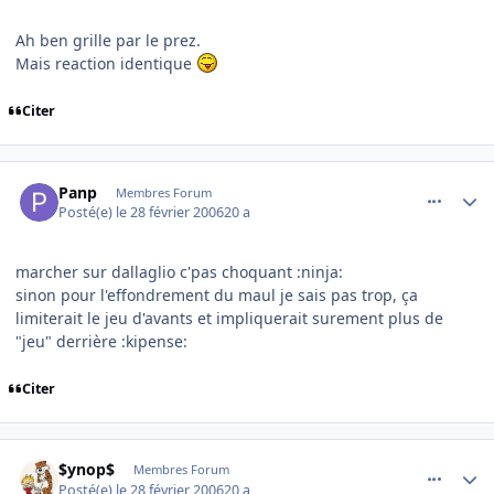
Ah ben grille par le prez.
Mais reaction identique
Citer
comment_123006
Author stats
Panp
Membres Forum
Posté(e)
le 28 février 2006
20 a
marcher sur dallaglio c'pas choquant :ninja:
sinon pour l'effondrement du maul je sais pas trop, ça
limiterait le jeu d'avants et impliquerait surement plus de
"jeu" derrière :kipense:
Citer
comment_123009
Author stats
$ynop$
Membres Forum
Posté(e)
le 28 février 2006
20 a