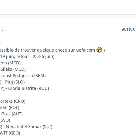
1 a
AUTEUR
:
mpossible de trouver quelque chose sur uefa.com
)
19 juin, retour : 25-26 juin)
beda (MCD)
 Sileks (MCD)
ducnost Podgorica (SEM)
 - Ptuj (SLO)
) - Gloria Bistrita (ROU)
Varteks (CRO)
znan (POL)
 Graz (AUT)
(SVQ)
) - Neuchâtel Xamax (SUI)
WIT (GEO)