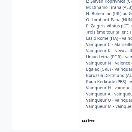
L: Slaven Koprivnica (C
M: Dinamo Tirana (ALB) 
N: Bohemian (IRL) ou G
O: Lombard-Papa (HUN) 
P: Zalgiris Vilnius (LIT
Troisième tour (aller : 16
Lazio Rome (ITA) - vain
Vainqueur C - Marseille
Vainqueur K - Newcast
Uniao Leiria (POR) - va
Vainqueur N - Valence 
Egaleo (GRE) - Vainque
Borussia Dortmund (ALL
Roda Kerkrade (PBS) - 
Vainqueur H - vainque
Vainqueur A - vainqueu
Vainqueur O - vainque
Vainqueur M - vainque
Citer