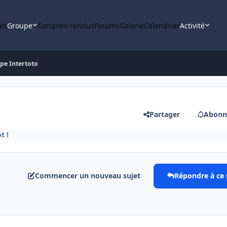
tés
Groupe
Comptes-rendus
Forums
Galerie
Calendrier
Activité
pe Intertoto
Partager
Abonn
t !
Commencer un nouveau sujet
Répondre à ce 