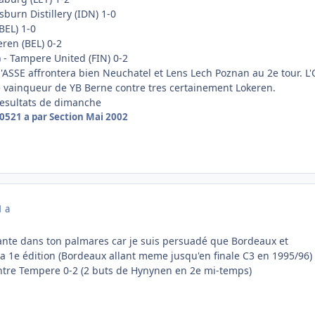
Lisburn Distillery (IDN) 1-0
BEL) 1-0
eren (BEL) 0-2
) - Tampere United (FIN) 0-2
l'ASSE affrontera bien Neuchatel et Lens Lech Poznan au 2e tour. L
le vainqueur de YB Berne contre tres certainement Lokeren.
 resultats de dimanche
005
21 a
par Section Mai 2002
1 a
ante dans ton palmares car je suis persuadé que Bordeaux et
a 1e édition (Bordeaux allant meme jusqu'en finale C3 en 1995/96)
ntre Tempere 0-2 (2 buts de Hynynen en 2e mi-temps)