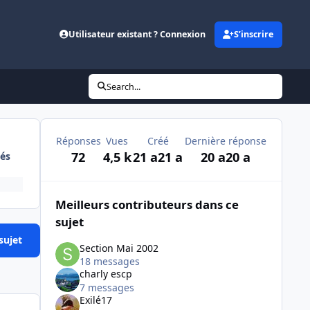
Utilisateur existant ? Connexion
S’inscrire
Search...
Réponses
Vues
Créé
Dernière réponse
72
4,5 k
21 a
21 a
20 a
20 a
és
Meilleurs contributeurs dans ce
sujet
sujet
Section Mai 2002
18 messages
charly escp
7 messages
Exilé17