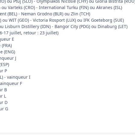
RO) ou Ptuj (SLO) - Olympiakos Nicosie (CHY) ou Gloria Bistrita (ROU
ou Varteks (CRO) - International Turku (FIN) ou Akranes (ISL)
ent (BEL) - Neman Grodno (BLR) ou Zlin (TCH)
ou WIT (GEO) - Victoria Rosport (LUX) ou IFK Goeteborg (SUE)
) ou Lisburn Distillery (IDN) - Bangor City (PDG) ou Dinaburg (LET)
-17 juillet, retour : 23 juillet)
queur E
 (FRA)
le (ENG)
inqueur J
(ESP)
ur P
) - vainqueur I
vainqueur F
ur B
r L
ur D
ur G