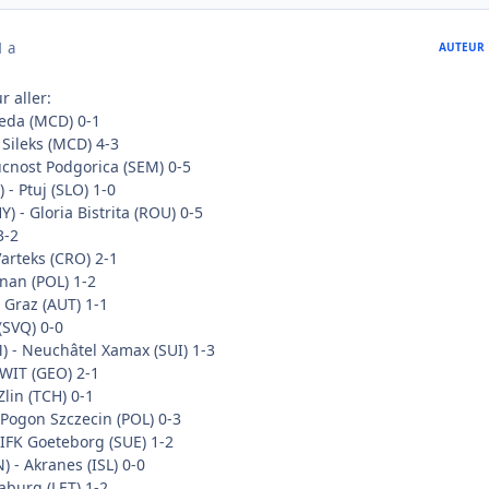
1 a
AUTEUR
r aller:
eda (MCD) 0-1
 Sileks (MCD) 4-3
ucnost Podgorica (SEM) 0-5
 - Ptuj (SLO) 1-0
) - Gloria Bistrita (ROU) 0-5
3-2
arteks (CRO) 2-1
nan (POL) 1-2
 Graz (AUT) 1-1
(SVQ) 0-0
) - Neuchâtel Xamax (SUI) 1-3
WIT (GEO) 2-1
lin (TCH) 0-1
- Pogon Szczecin (POL) 0-3
- IFK Goeteborg (SUE) 1-2
) - Akranes (ISL) 0-0
aburg (LET) 1-2