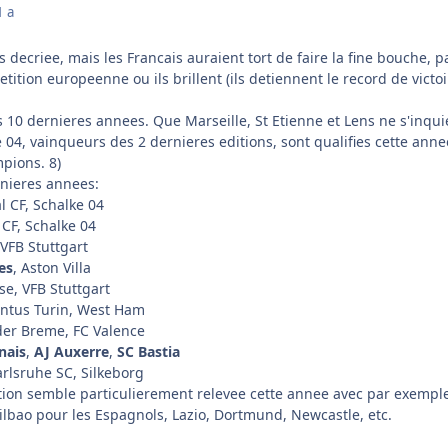
1 a
 decriee, mais les Francais auraient tort de faire la fine bouche, p
tition europeenne ou ils brillent (ils detiennent le record de victo
s 10 dernieres annees. Que Marseille, St Etienne et Lens ne s'inqui
ke 04, vainqueurs des 2 dernieres editions, sont qualifies cette anne
pions. 8)
nieres annees:
al CF, Schalke 04
 CF, Schalke 04
VFB Stuttgart
es
, Aston Villa
se, VFB Stuttgart
entus Turin, West Ham
der Breme, FC Valence
nais
,
AJ Auxerre
,
SC Bastia
arlsruhe SC, Silkeborg
tion semble particulierement relevee cette annee avec par exempl
ilbao pour les Espagnols, Lazio, Dortmund, Newcastle, etc.