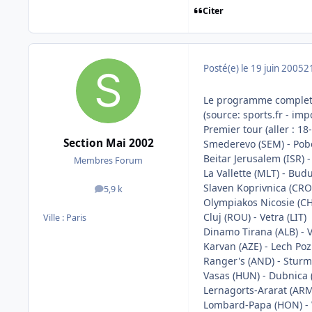
Citer
Posté(e)
le 19 juin 2005
2
Le programme complet
(source: sports.fr - i
Premier tour (aller : 18-
Section Mai 2002
Smederevo (SEM) - Po
Beitar Jerusalem (ISR) -
Membres Forum
La Vallette (MLT) - Bu
Slaven Koprivnica (CRO)
5,9 k
messages
Olympiakos Nicosie (CHY
Cluj (ROU) - Vetra (LIT)
Ville :
Paris
Dinamo Tirana (ALB) - 
Karvan (AZE) - Lech Po
Ranger's (AND) - Sturm
Vasas (HUN) - Dubnica 
Lernagorts-Ararat (ARM
Lombard-Papa (HON) - 