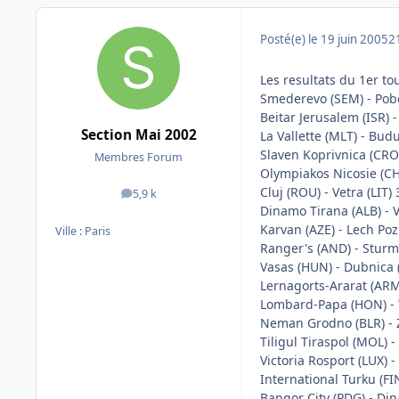
Posté(e)
le 19 juin 2005
2
Les resultats du 1er tou
Smederevo (SEM) - Pob
Beitar Jerusalem (ISR) -
Section Mai 2002
La Vallette (MLT) - Bud
Slaven Koprivnica (CRO)
Membres Forum
Olympiakos Nicosie (CHY
Cluj (ROU) - Vetra (LIT) 
5,9 k
messages
Dinamo Tirana (ALB) - V
Karvan (AZE) - Lech Poz
Ville :
Paris
Ranger's (AND) - Sturm
Vasas (HUN) - Dubnica 
Lernagorts-Ararat (ARM
Lombard-Papa (HON) - 
Neman Grodno (BLR) - Z
Tiligul Tiraspol (MOL) 
Victoria Rosport (LUX) 
International Turku (FIN
Bangor City (PDG) - Din