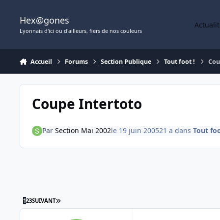
Aller au contenu
Hex@gones
Actuali
Lyonnais d'ici ou d'ailleurs, fiers de nos couleurs
Accueil
Forums
Section Publique
Tout foot !
Cou
Coupe Intertoto
Par
Section Mai 2002
le 19 juin 2005
21 a
dans
Tout foo
DERNIÈRE PAGE
1
2
3
SUIVANT