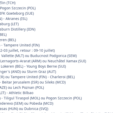
lin (TCH)
- Pogon Szczecin (POL)
- IFK Goeteborg (SUE)
) - Akranes (ISL)
aburg (LET)
Lisburn Distillery (IDN)
BEL)
eren (BEL)
R) - Tampere United (FIN)
-03 juillet, retour : 09-10 juillet)
a Vallette (MLT) ou Buducnost Podgorica (SEM)
 - Lernagorts-Ararat (ARM) ou Neuchâtel Xamax (SUI)
 Lokeren (BEL) - Young Boys Berne (SUI)
anger's (AND) ou Sturm Graz (AUT)
FER) ou Tampere United (FIN) - Charleroi (BEL)
- Beitar Jerusalem (ISR) ou Sileks (MCD)
(AZE) ou Lech Poznan (POL)
LIT) - Athletic Bilbao
- Tiligul Tiraspol (MOL) ou Pogon Szczecin (POL)
mederevo (SEM) ou Pobeda (MCD)
Vasas (HUN) ou Dubnica (SVQ)