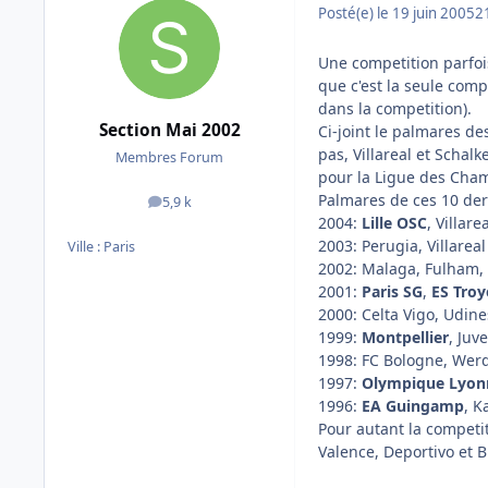
Posté(e)
le 19 juin 2005
2
Une competition parfois
que c'est la seule compe
dans la competition).
Section Mai 2002
Ci-joint le palmares de
pas, Villareal et Schal
Membres Forum
pour la Ligue des Cham
Palmares de ces 10 der
5,9 k
messages
2004:
Lille OSC
, Villare
2003: Perugia, Villareal
Ville :
Paris
2002: Malaga, Fulham, 
2001:
Paris SG
,
ES Troy
2000: Celta Vigo, Udine
1999:
Montpellier
, Juv
1998: FC Bologne, Wer
1997:
Olympique Lyon
1996:
EA Guingamp
, K
Pour autant la competi
Valence, Deportivo et B