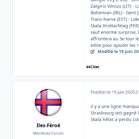
Zalgiris Vilnius (LIT) - 
Bohemian (IRL) - Gent (
Trans Narva (EST) - Lok
Skala Itrottarfelag (FER
sauf enorme surprise, 
affrontera au 3e tour 
edite pour ajouter les
Modifié
le 19 juin 2
Citer
Posté(e)
le 19 juin 2005
2
il y a une ligne manqu
Strasbourg ont gagné l
Skala hélas a perdu co
Iles-Féroé
Membres Forum