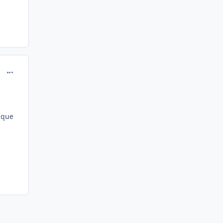
comment_80313
e que