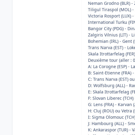
Neman Grodno (BLR) - Z
Tiligul Tiraspol (MOL) 
Victoria Rosport (LUX) 
International Turku (FIN
Bangor City (PDG) - Din
Zalgiris Vilnius (LIT) - 
Bohemian (IRL) - Gent (
Trans Narva (EST) - Lok
Skala Itrottarfelag (FE
Deuxième tour (aller : 02
A: La Corogne (ESP) - L
B: Saint-Etienne (FRA)
C: Trans Narva (EST) ou
D: Wolfsburg (ALL) - R
E: Skala Itrottarfelag (
F: Slovan Liberec (TCH) 
G: Lens (FRA) - Karvan 
H: Cluj (ROU) ou Vetra (
I: Sigma Olomouc (TCH) 
J: Hambourg (ALL) - S
K: Ankaraspor (TUR) - 