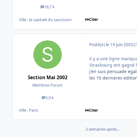
18,7 k
messages
Citer
Ville :
la capitale du saucisson
Posté(e)
le 19 juin 2005
2
il y a une ligne manqu
Strasbourg ont gagné l
j'en suis persuade egal
Section Mai 2002
les 10 dernieres editio
Membres Forum
5,9 k
messages
Citer
Ville :
Paris
2 semaines après...