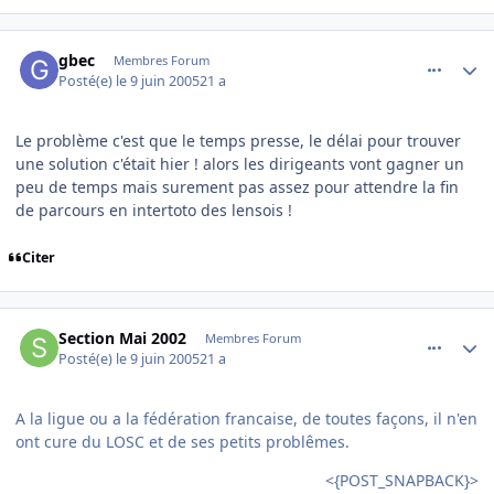
comment_79139
Author stats
gbec
Membres Forum
Posté(e)
le 9 juin 2005
21 a
Le problème c'est que le temps presse, le délai pour trouver
une solution c'était hier ! alors les dirigeants vont gagner un
peu de temps mais surement pas assez pour attendre la fin
de parcours en intertoto des lensois !
Citer
comment_79140
Author stats
Section Mai 2002
Membres Forum
Posté(e)
le 9 juin 2005
21 a
A la ligue ou a la fédération francaise, de toutes façons, il n'en
ont cure du LOSC et de ses petits problêmes.
<{POST_SNAPBACK}>