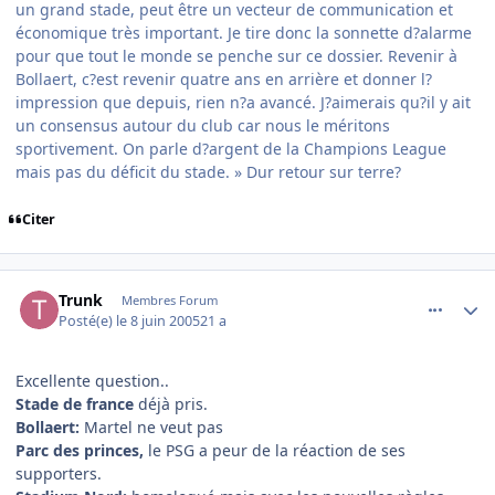
un grand stade, peut être un vecteur de communication et
économique très important. Je tire donc la sonnette d?alarme
pour que tout le monde se penche sur ce dossier. Revenir à
Bollaert, c?est revenir quatre ans en arrière et donner l?
impression que depuis, rien n?a avancé. J?aimerais qu?il y ait
un consensus autour du club car nous le méritons
sportivement. On parle d?argent de la Champions League
mais pas du déficit du stade. » Dur retour sur terre?
Citer
comment_78916
Author stats
Trunk
Membres Forum
Posté(e)
le 8 juin 2005
21 a
Excellente question..
Stade de france
déjà pris.
Bollaert:
Martel ne veut pas
Parc des princes,
le PSG a peur de la réaction de ses
supporters.