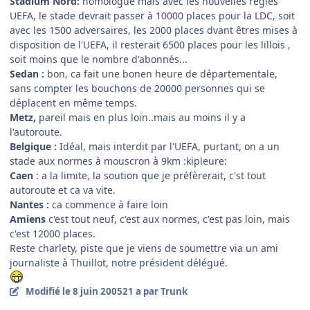
Stadium Nord:
homologué mais avec les nouvelles règles
UEFA, le stade devrait passer à 10000 places pour la LDC, soit
avec les 1500 adversaires, les 2000 places dvant êtres mises à
disposition de l'UEFA, il resterait 6500 places pour les lillois ,
soit moins que le nombre d'abonnés...
Sedan :
bon, ca fait une bonen heure de départementale,
sans compter les bouchons de 20000 personnes qui se
déplacent en même temps.
Metz,
pareil mais en plus loin..mais au moins il y a
l'autoroute.
Belgique :
Idéal, mais interdit par l'UEFA, purtant, on a un
stade aux normes à mouscron à 9km :kipleure:
Caen
: a la limite, la soution que je préfèrerait, c'st tout
autoroute et ca va vite.
Nantes :
ca commence à faire loin
Amiens
c'est tout neuf, c'est aux normes, c'est pas loin, mais
c'est 12000 places.
Reste charlety, piste que je viens de soumettre via un ami
journaliste à Thuillot, notre président délégué.
Modifié
le 8 juin 2005
21 a
par Trunk