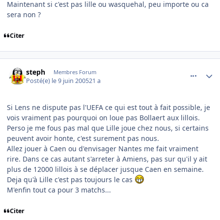
Maintenant si c'est pas lille ou wasquehal, peu importe ou ca
sera non ?
Citer
comment_79138
Author stats
steph
Membres Forum
Posté(e)
le 9 juin 2005
21 a
Si Lens ne dispute pas l'UEFA ce qui est tout à fait possible, je
vois vraiment pas pourquoi on loue pas Bollaert aux lillois.
Perso je me fous pas mal que Lille joue chez nous, si certains
peuvent avoir honte, c'est surement pas nous.
Allez jouer à Caen ou d'envisager Nantes me fait vraiment
rire. Dans ce cas autant s'arreter à Amiens, pas sur qu'il y ait
plus de 12000 lillois à se déplacer jusque Caen en semaine.
Deja qu'à Lille c'est pas toujours le cas
M'enfin tout ca pour 3 matchs...
Citer