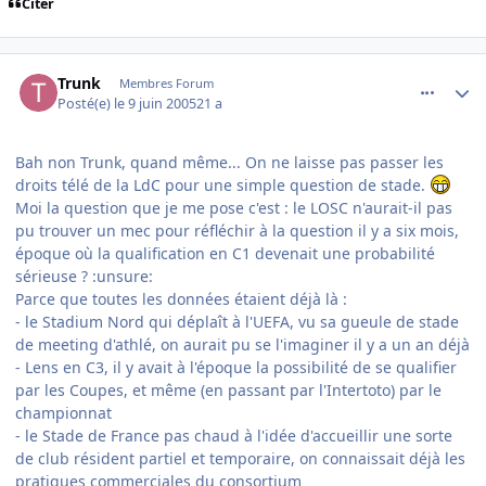
Citer
comment_79126
Author stats
Trunk
Membres Forum
Posté(e)
le 9 juin 2005
21 a
Bah non Trunk, quand même... On ne laisse pas passer les
droits télé de la LdC pour une simple question de stade.
Moi la question que je me pose c'est : le LOSC n'aurait-il pas
pu trouver un mec pour réfléchir à la question il y a six mois,
époque où la qualification en C1 devenait une probabilité
sérieuse ? :unsure:
Parce que toutes les données étaient déjà là :
- le Stadium Nord qui déplaît à l'UEFA, vu sa gueule de stade
de meeting d'athlé, on aurait pu se l'imaginer il y a un an déjà
- Lens en C3, il y avait à l'époque la possibilité de se qualifier
par les Coupes, et même (en passant par l'Intertoto) par le
championnat
- le Stade de France pas chaud à l'idée d'accueillir une sorte
de club résident partiel et temporaire, on connaissait déjà les
pratiques commerciales du consortium