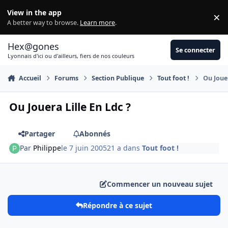
Aller au contenu
View in the app
×
Di
A better way to browse.
Learn more
.
Hex@gones
Se connecter
Lyonnais d'ici ou d'ailleurs, fiers de nos couleurs
Accueil
Forums
Section Publique
Tout foot !
Ou Jouer
Ou Jouera Lille En Ldc ?
Partager
Abonnés
Par
Philippe
le 7 juin 2005
21 a
dans
Tout foot !
Commencer un nouveau sujet
Répondre à ce sujet