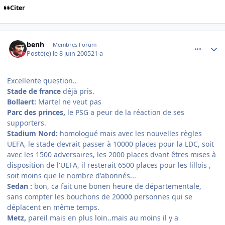
Citer
comment_78918
Author stats
benh
Membres Forum
Posté(e)
le 8 juin 2005
21 a
Excellente question..
Stade de france
déjà pris.
Bollaert:
Martel ne veut pas
Parc des princes,
le PSG a peur de la réaction de ses
supporters.
Stadium Nord:
homologué mais avec les nouvelles règles
UEFA, le stade devrait passer à 10000 places pour la LDC, soit
avec les 1500 adversaires, les 2000 places dvant êtres mises à
disposition de l'UEFA, il resterait 6500 places pour les lillois ,
soit moins que le nombre d'abonnés...
Sedan :
bon, ca fait une bonen heure de départementale,
sans compter les bouchons de 20000 personnes qui se
déplacent en même temps.
Metz,
pareil mais en plus loin..mais au moins il y a