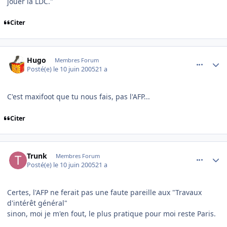
jouer la LDC."
Citer
comment_79300
Author stats
Hugo
Membres Forum
Posté(e)
le 10 juin 2005
21 a
C'est maxifoot que tu nous fais, pas l'AFP...
Citer
comment_79347
Author stats
Trunk
Membres Forum
Posté(e)
le 10 juin 2005
21 a
Certes, l'AFP ne ferait pas une faute pareille aux "Travaux
d'intérêt général"
sinon, moi je m'en fout, le plus pratique pour moi reste Paris.