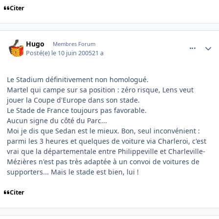
Citer
comment_79382
Author stats
Hugo
Membres Forum
Posté(e)
le 10 juin 2005
21 a
Le Stadium définitivement non homologué.
Martel qui campe sur sa position : zéro risque, Lens veut
jouer la Coupe d'Europe dans son stade.
Le Stade de France toujours pas favorable.
Aucun signe du côté du Parc...
Moi je dis que Sedan est le mieux. Bon, seul inconvénient :
parmi les 3 heures et quelques de voiture via Charleroi, c'est
vrai que la départementale entre Philippeville et Charleville-
Mézières n'est pas très adaptée à un convoi de voitures de
supporters... Mais le stade est bien, lui !
Citer