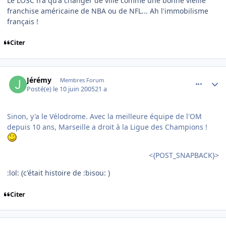
Le LOSC n'a qu'à changer de ville comme une bonne vieille
franchise américaine de NBA ou de NFL... Ah l'immobilisme
français !
Citer
comment_79260
Author stats
Jérémy
Membres Forum
Posté(e)
le 10 juin 2005
21 a
Sinon, y'a le Vélodrome. Avec la meilleure équipe de l'OM
depuis 10 ans, Marseille a droit à la Ligue des Champions !
<{POST_SNAPBACK}>
:lol: (c'était histoire de :bisou: )
Citer
comment_79265
Author stats