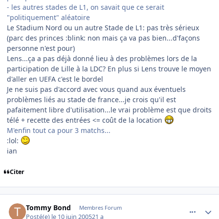
- les autres stades de L1, on savait que ce serait
"politiquement" aléatoire
Le Stadium Nord ou un autre Stade de L1: pas très sérieux
(parc des princes :blink: non mais ça va pas bien...d'façons
personne n'est pour)
Lens...ça a pas déjà donné lieu à des problèmes lors de la
participation de Lille à la LDC? En plus si Lens trouve le moyen
d'aller en UEFA c'est le bordel
Je ne suis pas d'accord avec vous quand aux éventuels
problèmes liés au stade de france...je crois qu'il est
pafaitement libre d'utilisation...le vrai problème est que droits
télé + recette des entrées <= coût de la location
M'enfin tout ca pour 3 matchs...
:lol:
ian
Citer
comment_79250
Author stats
Tommy Bond
Membres Forum
Posté(e)
le 10 juin 2005
21 a