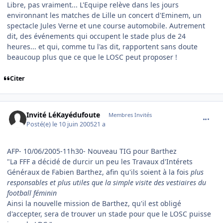
Libre, pas vraiment... L'Equipe relève dans les jours
environnant les matches de Lille un concert d'Eminem, un
spectacle Jules Verne et une course automobile. Autrement
dit, des événements qui occupent le stade plus de 24
heures... et qui, comme tu l'as dit, rapportent sans doute
beaucoup plus que ce que le LOSC peut proposer !
Citer
comment_79295
Invité LéKayédufoute
Membres Invités
Posté(e)
le 10 juin 2005
21 a
AFP- 10/06/2005-11h30- Nouveau TIG pour Barthez
"La FFF a décidé de durcir un peu les Travaux d'Intérets
Généraux de Fabien Barthez, afin qu'ils soient à la fois
plus
responsables et plus utiles que la simple visite des vestiaires du
football féminin
Ainsi la nouvelle mission de Barthez, qu'il est obligé
d'accepter, sera de trouver un stade pour que le LOSC puisse