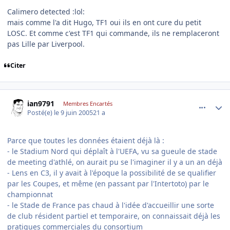
Calimero detected :lol:
mais comme l'a dit Hugo, TF1 oui ils en ont cure du petit
LOSC. Et comme c'est TF1 qui commande, ils ne remplaceront
pas Lille par Liverpool.
Citer
comment_79199
Author stats
ian9791
Membres Encartés
Posté(e)
le 9 juin 2005
21 a
Parce que toutes les données étaient déjà là :
- le Stadium Nord qui déplaît à l'UEFA, vu sa gueule de stade
de meeting d'athlé, on aurait pu se l'imaginer il y a un an déjà
- Lens en C3, il y avait à l'époque la possibilité de se qualifier
par les Coupes, et même (en passant par l'Intertoto) par le
championnat
- le Stade de France pas chaud à l'idée d'accueillir une sorte
de club résident partiel et temporaire, on connaissait déjà les
pratiques commerciales du consortium