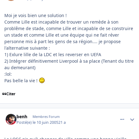
Moi je vois bien une solution !
Comme Lille est incapable de trouver un remède à son
problême de stade, comme Lille et incapable de se construire
un stade et comme Lille et une équipe qui ne fait réver
personne mis à part les gens de sa région.... je propose
l'alternative suivante :
1) Exlure lille de la LDC et les reverser en UEFA
2) Intégrer définitivement Liverpool à sa place (Tenant du titre
au demeurant)
:lol:
Pas belle la vie !
Citer
comment_79254
Author stats
benh
Membres Forum
Posté(e)
le 10 juin 2005
21 a