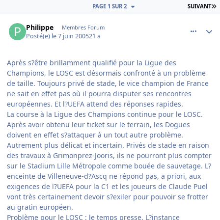
D
PAGE 1 SUR 2
SUIVANT
comment_78846
Author stats
Philippe
Membres Forum
Posté(e)
le 7 juin 2005
21 a
Après s?être brillamment qualifié pour la Ligue des
Champions, le LOSC est désormais confronté à un problème
de taille. Toujours privé de stade, le vice champion de France
ne sait en effet pas où il pourra disputer ses rencontres
européennes. Et l?UEFA attend des réponses rapides.
La course à la Ligue des Champions continue pour le LOSC.
Après avoir obtenu leur ticket sur le terrain, les Dogues
doivent en effet s?attaquer à un tout autre problème.
Autrement plus délicat et incertain. Privés de stade en raison
des travaux à Grimonprez-Jooris, ils ne pourront plus compter
sur le Stadium Lille Métropole comme bouée de sauvetage. L?
enceinte de Villeneuve-d?Ascq ne répond pas, a priori, aux
exigences de l?UEFA pour la C1 et les joueurs de Claude Puel
vont très certainement devoir s?exiler pour pouvoir se frotter
au gratin européen.
Problème pour le LOSC : le temps presse. L?instance