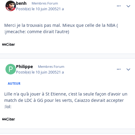
benh
Membres Forum
Posté(e)
le 10 juin 2005
21 a
Merci je la trouvais pas mal. Mieux que celle de la NBA (
:jmecache: comme dirait l'autre)
Citer
comment_79271
Author stats
Philippe
Membres Forum
Posté(e)
le 10 juin 2005
21 a
AUTEUR
Lille n'a qu'à jouer à St Etienne, c'est la seule façon d'avoir un
match de LDC à GG pour les verts, Caiazzo devrait accepter
:lol:
Citer