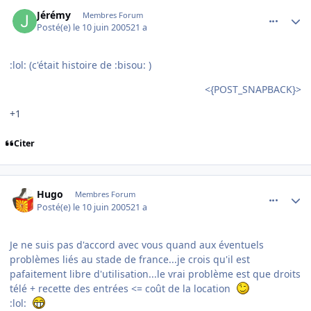
comment_79276
Author stats
Jérémy
Membres Forum
Posté(e)
le 10 juin 2005
21 a
:lol: (c'était histoire de :bisou: )
<{POST_SNAPBACK}>
+1
Citer
comment_79277
Author stats
Hugo
Membres Forum
Posté(e)
le 10 juin 2005
21 a
Je ne suis pas d'accord avec vous quand aux éventuels
problèmes liés au stade de france...je crois qu'il est
pafaitement libre d'utilisation...le vrai problème est que droits
télé + recette des entrées <= coût de la location
:lol: