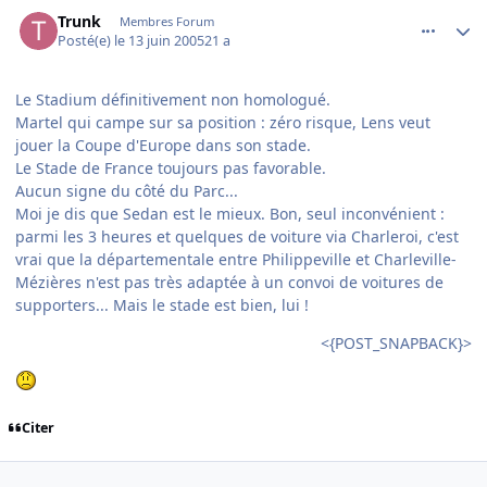
comment_79550
Author stats
Trunk
Membres Forum
Posté(e)
le 13 juin 2005
21 a
Le Stadium définitivement non homologué.
Martel qui campe sur sa position : zéro risque, Lens veut
jouer la Coupe d'Europe dans son stade.
Le Stade de France toujours pas favorable.
Aucun signe du côté du Parc...
Moi je dis que Sedan est le mieux. Bon, seul inconvénient :
parmi les 3 heures et quelques de voiture via Charleroi, c'est
vrai que la départementale entre Philippeville et Charleville-
Mézières n'est pas très adaptée à un convoi de voitures de
supporters... Mais le stade est bien, lui !
<{POST_SNAPBACK}>
Citer