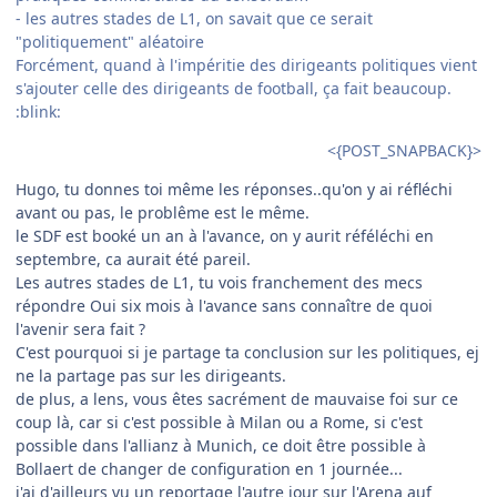
- les autres stades de L1, on savait que ce serait
"politiquement" aléatoire
Forcément, quand à l'impéritie des dirigeants politiques vient
s'ajouter celle des dirigeants de football, ça fait beaucoup.
:blink:
<{POST_SNAPBACK}>
Hugo, tu donnes toi même les réponses..qu'on y ai réfléchi
avant ou pas, le problême est le même.
le SDF est booké un an à l'avance, on y aurit réféléchi en
septembre, ca aurait été pareil.
Les autres stades de L1, tu vois franchement des mecs
répondre Oui six mois à l'avance sans connaître de quoi
l'avenir sera fait ?
C'est pourquoi si je partage ta conclusion sur les politiques, ej
ne la partage pas sur les dirigeants.
de plus, a lens, vous êtes sacrément de mauvaise foi sur ce
coup là, car si c'est possible à Milan ou a Rome, si c'est
possible dans l'allianz à Munich, ce doit être possible à
Bollaert de changer de configuration en 1 journée...
j'ai d'ailleurs vu un reportage l'autre jour sur l'Arena auf