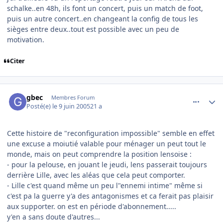
schalke..en 48h, ils font un concert, puis un match de foot,
puis un autre concert..en changeant la config de tous les
sièges entre deux..tout est possible avec un peu de
motivation.
Citer
comment_79136
Author stats
gbec
Membres Forum
Posté(e)
le 9 juin 2005
21 a
Cette histoire de "reconfiguration impossible" semble en effet
une excuse a moiutié valable pour ménager un peut tout le
monde, mais on peut comprendre la position lensoise :
- pour la pelouse, en jouant le jeudi, lens passerait toujours
derrière Lille, avec les aléas que cela peut comporter.
- Lille c'est quand même un peu l"ennemi intime" même si
c'est pa la guerre y'a des antagonismes et ca ferait pas plaisir
aux supporter. on est en période d'abonnement.....
y'en a sans doute d'autres...