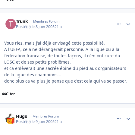
comment_78934
Author stats
Trunk
Membres Forum
Posté(e)
le 8 juin 2005
21 a
Vous riez, mais j'ai déjà envisagé cette possibilité.
A l'UEFA, cela ne dérangerait personne. A la ligue ou a la
fédération francaise, de toutes façons, il n'en ont cure du
LOSC et de ses petits problêmes.
et ca enlèverait une sacrée épine du pied aux organisateurs
de la ligue des champions...
donc plus ca va plus je pense que c'est cela qui va se passer.
Citer
comment_79124
Author stats
Hugo
Membres Forum
Posté(e)
le 9 juin 2005
21 a