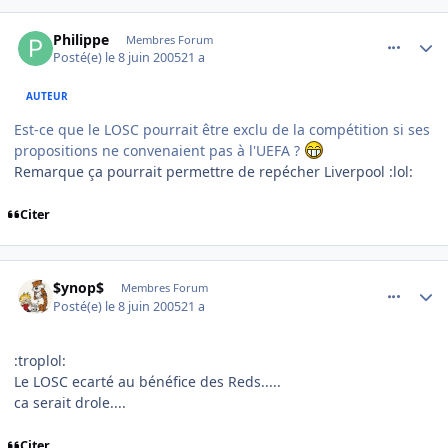
comment_78923
Author stats
Philippe
Membres Forum
Posté(e)
le 8 juin 2005
21 a
AUTEUR
Est-ce que le LOSC pourrait être exclu de la compétition si ses
propositions ne convenaient pas à l'UEFA ?
Remarque ça pourrait permettre de repécher Liverpool :lol:
Citer
comment_78930
Author stats
$ynop$
Membres Forum
Posté(e)
le 8 juin 2005
21 a
:troplol:
Le LOSC ecarté au bénéfice des Reds.....
ca serait drole....
Citer