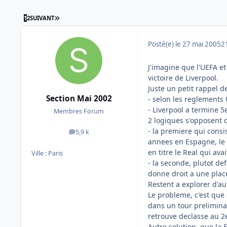
DERNIÈRE PAGE
1
2
SUIVANT
Posté(e)
le 27 mai 2005
2
J'imagine que l'UEFA et
victoire de Liverpool.
Juste un petit rappel de
Section Mai 2002
- selon les reglements
- Liverpool a termine 
Membres Forum
2 logiques s'opposent 
- la premiere qui consi
5,9 k
messages
annees en Espagne, le 
en titre le Real qui ava
Ville :
Paris
- la seconde, plutot d
donne droit a une place
Restent a explorer d'au
Le probleme, c'est que 
dans un tour preliminai
retrouve declasse au 2e
Autre solution, que la 