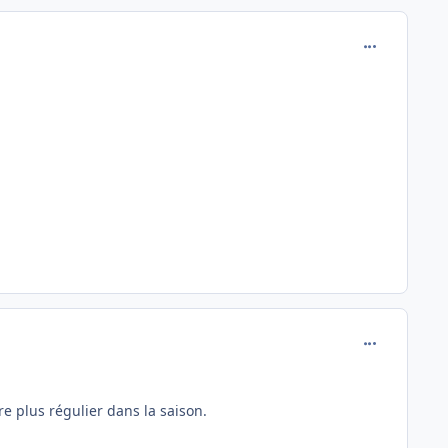
comment_772
.
comment_772
tre plus régulier dans la saison.