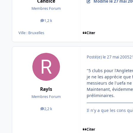
Candice
Modifié
le 27 mai 2
Membres Forum
1,2 k
messages
Citer
Ville :
Bruxelles
Posté(e)
le 27 mai 2005
2
"5 clubs pour l'Anglete
je ne les apprécie que
messieurs de l'uefa ne 
Rayls
Maintenant, évidemment,
préliminaires.
Membres Forum
2,2 k
messages
Il n'y a que les cons q
Citer