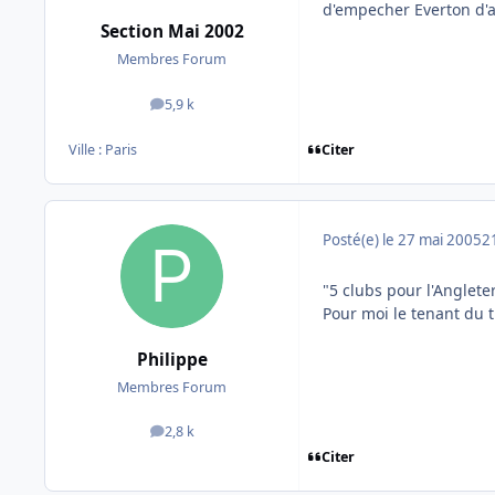
d'empecher Everton d'al
Section Mai 2002
Membres Forum
5,9 k
messages
Citer
Ville :
Paris
Posté(e)
le 27 mai 2005
2
"5 clubs pour l'Anglete
Pour moi le tenant du t
Philippe
Membres Forum
2,8 k
messages
Citer