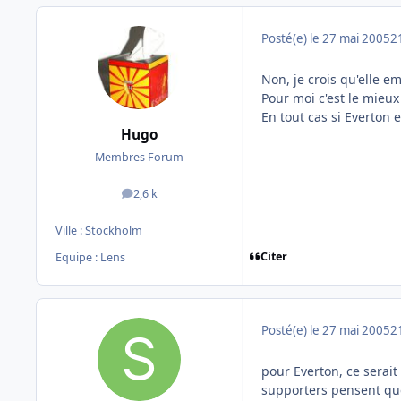
Posté(e)
le 27 mai 2005
2
Non, je crois qu'elle e
Pour moi c'est le mieux 
En tout cas si Everton e
Hugo
Membres Forum
2,6 k
messages
Ville :
Stockholm
Citer
Equipe : Lens
Posté(e)
le 27 mai 2005
2
pour Everton, ce serait
supporters pensent que