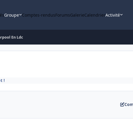
tés
Groupe
Comptes-rendus
Forums
Galerie
Calendrier
Activité
erpool En Ldc
t !
Com