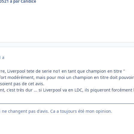
005
21 a
par Candice
1 a
rre, Liverpool tete de serie no1 en tant que champion en titre "
 fort modérément, mais pour moi un champion en titre doit pouvoi
soient pas de cet avis.
 c'est très dur ... si Liverpool va en LDC, ils piqueront forcément 
ui ne changent pas d'avis. Ca a toujours été mon opinion.