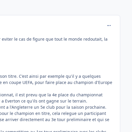
comment_772
eviter le cas de figure que tout le monde redoutait, la
son titre. C'est ainsi par exemple qu'il y a quelques
ue en coupe UEFA, pour faire place au champion d'Europe
pionnat, il est prevu que la 4e place du championnat
 a Everton ce qu'ils ont gagne sur le terrain.
nt a l'Angleterre un 5e club pour la saison prochaine.
 pour le champion en titre, cela relegue un participant
nse arriver directement au 3e tour preliminaire et qui se
 la competition au 1er tour preliminaire avec les clubs