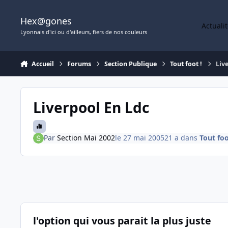
Aller au contenu
Hex@gones
Actuali
Lyonnais d'ici ou d'ailleurs, fiers de nos couleurs
Accueil
Forums
Section Publique
Tout foot !
Liv
Liverpool En Ldc
Par
Section Mai 2002
le 27 mai 2005
21 a
dans
Tout foo
l'option qui vous parait la plus juste