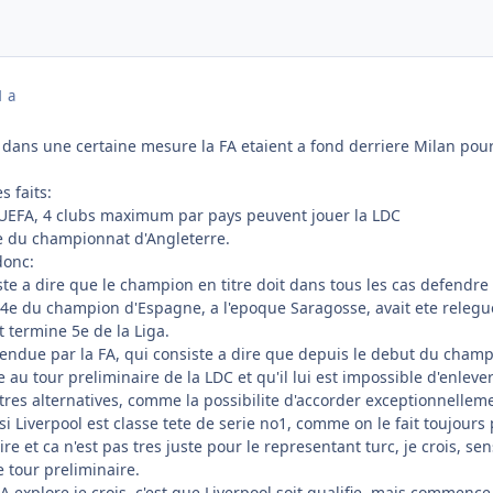
1 a
 dans une certaine mesure la FA etaient a fond derriere Milan pour 
s faits:
 UEFA, 4 clubs maximum par pays peuvent jouer la LDC
5e du championnat d'Angleterre.
donc:
ste a dire que le champion en titre doit dans tous les cas defendre 
4e du champion d'Espagne, a l'epoque Saragosse, avait ete releg
it termine 5e de la Liga.
efendue par la FA, qui consiste a dire que depuis le debut du cham
 au tour preliminaire de la LDC et qu'il lui est impossible d'enlever
tres alternatives, comme la possibilite d'accorder exceptionnelleme
si Liverpool est classe tete de serie no1, comme on le fait toujours
re et ca n'est pas tres juste pour le representant turc, je crois, se
 tour preliminaire.
FA explore je crois, c'est que Liverpool soit qualifie, mais commence