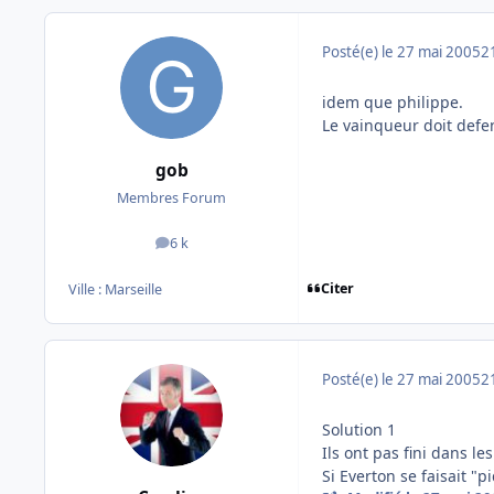
Posté(e)
le 27 mai 2005
2
idem que philippe.
Le vainqueur doit defe
gob
Membres Forum
6 k
messages
Citer
Ville :
Marseille
Posté(e)
le 27 mai 2005
2
Solution 1
Ils ont pas fini dans le
Si Everton se faisait "p