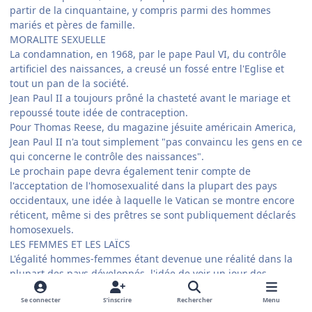
partir de la cinquantaine, y compris parmi des hommes
mariés et pères de famille.
MORALITE SEXUELLE
La condamnation, en 1968, par le pape Paul VI, du contrôle
artificiel des naissances, a creusé un fossé entre l'Eglise et
tout un pan de la société.
Jean Paul II a toujours prôné la chasteté avant le mariage et
repoussé toute idée de contraception.
Pour Thomas Reese, du magazine jésuite américain America,
Jean Paul II n'a tout simplement "pas convaincu les gens en ce
qui concerne le contrôle des naissances".
Le prochain pape devra également tenir compte de
l'acceptation de l'homosexualité dans la plupart des pays
occidentaux, une idée à laquelle le Vatican se montre encore
réticent, même si des prêtres se sont publiquement déclarés
homosexuels.
LES FEMMES ET LES LAÏCS
L'égalité hommes-femmes étant devenue une réalité dans la
plupart des pays développés, l'idée de voir un jour des
femmes célébrer la messe fait son chemin.
Se connecter
S’inscrire
Rechercher
Menu
Jean Paul II a repoussé cette hypothèse et cela a peu de