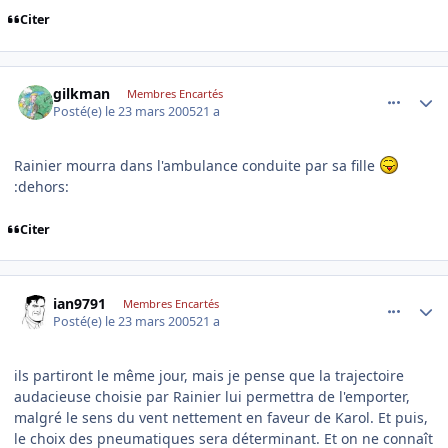
Citer
comment_67765
Author stats
gilkman
Membres Encartés
Posté(e)
le 23 mars 2005
21 a
Rainier mourra dans l'ambulance conduite par sa fille
:dehors:
Citer
comment_67785
Author stats
ian9791
Membres Encartés
Posté(e)
le 23 mars 2005
21 a
ils partiront le même jour, mais je pense que la trajectoire
audacieuse choisie par Rainier lui permettra de l'emporter,
malgré le sens du vent nettement en faveur de Karol. Et puis,
le choix des pneumatiques sera déterminant. Et on ne connaît