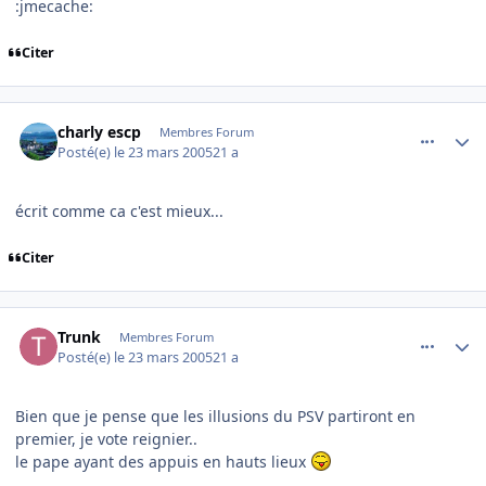
:jmecache:
Citer
comment_67693
Author stats
charly escp
Membres Forum
Posté(e)
le 23 mars 2005
21 a
écrit comme ca c'est mieux...
Citer
comment_67712
Author stats
Trunk
Membres Forum
Posté(e)
le 23 mars 2005
21 a
Bien que je pense que les illusions du PSV partiront en
premier, je vote reignier..
le pape ayant des appuis en hauts lieux