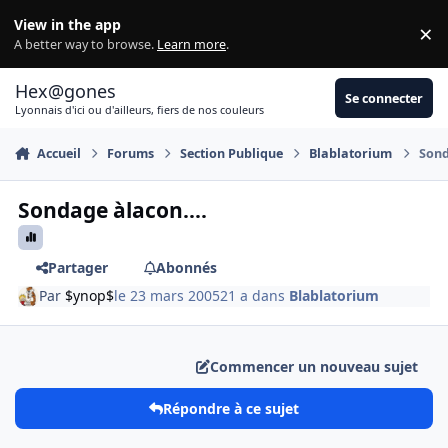
Aller au contenu
View in the app
×
Di
A better way to browse.
Learn more
.
Hex@gones
Se connecter
Lyonnais d'ici ou d'ailleurs, fiers de nos couleurs
Accueil
Forums
Section Publique
Blablatorium
Sond
Sondage àlacon....
Partager
Abonnés
Par
$ynop$
le 23 mars 2005
21 a
dans
Blablatorium
Commencer un nouveau sujet
Répondre à ce sujet