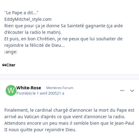
"Le Pape a dit..."
EddyMitchel_style.com
Rien que pour ça je donne Sa Sainteté gagnante (ça aide
d'écouter la radio le matin).
Et puis, en bon Chrétien, je ne peux que lui souhaiter de
rejoindre la félicité de Dieu...
:ange:
Citer
comment_69144
Author stats
White-Rose
Membres Forum
Posté(e)
le 1 avril 2005
21 a
Finalement, le cardinal chargé d'annoncer la mort du Pape est
arrivé au Vatican d'après ce que vient d'annoncer la radio.
Attendons encore un peu mais il semble bien que le Jean-Paul
II nous quitte pour rejoindre Dieu.