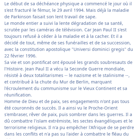
Le début de sa déchéance physique a commencé le jour où il
s'est fracturé le fémur, le 29 avril 1994. Mais déjà la maladie
de Parkinson faisait son lent travail de sape.
Le monde entier a suivi la lente dégradation de sa santé,
scrutée par les caméras de télévision. Car Jean Paul II s'est
toujours refusé à céder à la maladie et à la cacher. Et il a
décidé de tout, même de ses funérailles et de sa succession,
avec la constitution apostolique "Universi dominici gregis" du
22 février 1996.
Sa vie et son pontificat ont épousé les grands soubresauts de
l'Histoire. Jean Paul II a vécu la Seconde Guerre mondiale,
résisté à deux totalitarismes -- le nazisme et le stalinisme --,
et contribué à la chute du Mur de Berlin, marquant
l'écroulement du communisme sur le Vieux Continent et sa
réunification.
Homme de Dieu et de paix, ses engagements n'ont pas tous
été couronnés de succès. Il a ainsi vu le Proche-Orient
s'embraser, rêver de paix, puis sombrer dans les guerres. Il a
dû combattre l'islam extrémiste, les sectes évangéliques et le
terrorisme religieux. Il n'a pu empêcher l'Afrique de se perdre
dans les conflits et n'a pas su l'aider à combattre le fléau du