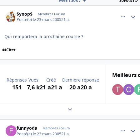
D
PAGE 1 SUR 7
SUIVANT
comment_67678
Author stats
$ynop$
Membres Forum
Posté(e)
le 23 mars 2005
21 a
Qui remportera la prochaine course ?
Citer
Meilleurs 
Réponses
Vues
Créé
Dernière réponse
151
7,6 k
21 a
21 a
20 a
20 a
Expand topic overview
comment_67679
Author stats
funnyoda
Membres Forum
Posté(e)
le 23 mars 2005
21 a