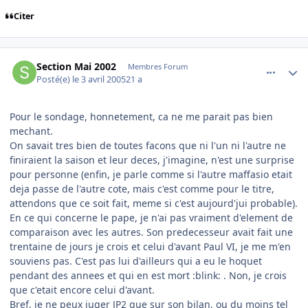
Citer
comment_69465
Author stats
Section Mai 2002
Membres Forum
Posté(e)
le 3 avril 2005
21 a
Pour le sondage, honnetement, ca ne me parait pas bien
mechant.
On savait tres bien de toutes facons que ni l'un ni l'autre ne
finiraient la saison et leur deces, j'imagine, n'est une surprise
pour personne (enfin, je parle comme si l'autre maffasio etait
deja passe de l'autre cote, mais c'est comme pour le titre,
attendons que ce soit fait, meme si c'est aujourd'jui probable).
En ce qui concerne le pape, je n'ai pas vraiment d'element de
comparaison avec les autres. Son predecesseur avait fait une
trentaine de jours je crois et celui d'avant Paul VI, je me m'en
souviens pas. C'est pas lui d'ailleurs qui a eu le hoquet
pendant des annees et qui en est mort :blink: . Non, je crois
que c'etait encore celui d'avant.
Bref, je ne peux juger JP2 que sur son bilan, ou du moins tel