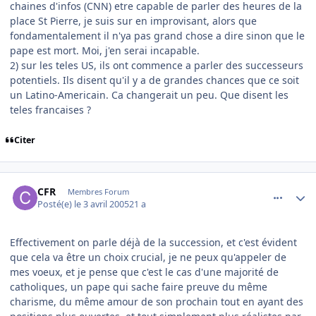
chaines d'infos (CNN) etre capable de parler des heures de la
place St Pierre, je suis sur en improvisant, alors que
fondamentalement il n'ya pas grand chose a dire sinon que le
pape est mort. Moi, j'en serai incapable.
2) sur les teles US, ils ont commence a parler des successeurs
potentiels. Ils disent qu'il y a de grandes chances que ce soit
un Latino-Americain. Ca changerait un peu. Que disent les
teles francaises ?
Citer
comment_69466
Author stats
CFR
Membres Forum
Posté(e)
le 3 avril 2005
21 a
Effectivement on parle déjà de la succession, et c'est évident
que cela va être un choix crucial, je ne peux qu'appeler de
mes voeux, et je pense que c'est le cas d'une majorité de
catholiques, un pape qui sache faire preuve du même
charisme, du même amour de son prochain tout en ayant des