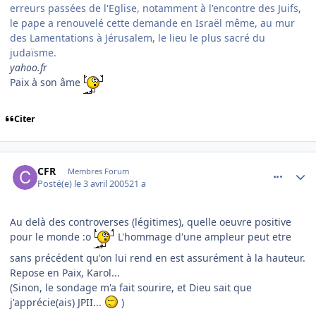
erreurs passées de l'Eglise, notamment à l'encontre des Juifs,
le pape a renouvelé cette demande en Israël même, au mur
des Lamentations à Jérusalem, le lieu le plus sacré du
judaïsme.
yahoo.fr
Paix à son âme
Citer
comment_69435
Author stats
CFR
Membres Forum
Posté(e)
le 3 avril 2005
21 a
Au delà des controverses (légitimes), quelle oeuvre positive
pour le monde :o
L'hommage d'une ampleur peut etre
sans précédent qu'on lui rend en est assurément à la hauteur.
Repose en Paix, Karol...
(Sinon, le sondage m'a fait sourire, et Dieu sait que
j'apprécie(ais) JPII...
)