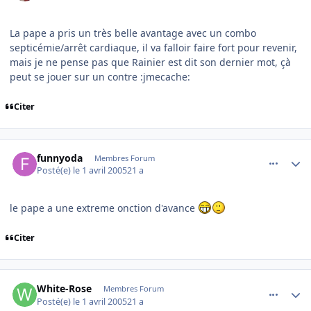
La pape a pris un très belle avantage avec un combo
septicémie/arrêt cardiaque, il va falloir faire fort pour revenir,
mais je ne pense pas que Rainier est dit son dernier mot, çà
peut se jouer sur un contre :jmecache:
Citer
comment_69112
Author stats
funnyoda
Membres Forum
Posté(e)
le 1 avril 2005
21 a
le pape a une extreme onction d'avance
Citer
comment_69136
Author stats
White-Rose
Membres Forum
Posté(e)
le 1 avril 2005
21 a