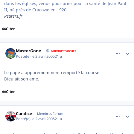
dans les églises, venus pour prier pour la santé de Jean Paul
II, né près de Cracovie en 1920.
Reuters.fr
Citer
comment_69419
Author stats
MasterGone
Administrateurs
Posté(e)
le 2 avril 2005
21 a
Le pape a apparememment remporté la course.
Dieu ait son ame.
Citer
comment_69421
Author stats
Candice
Membres Forum
Posté(e)
le 2 avril 2005
21 a