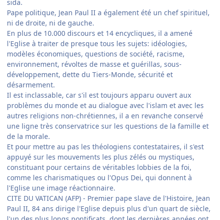
sida.
Pape politique, Jean Paul II a également été un chef spirituel,
ni de droite, ni de gauche.
En plus de 10.000 discours et 14 encycliques, il a amené
l'Eglise à traiter de presque tous les sujets: idéologies,
modèles économiques, questions de société, racisme,
environnement, révoltes de masse et guérillas, sous-
développement, dette du Tiers-Monde, sécurité et
désarmement.
Il est inclassable, car s'il est toujours apparu ouvert aux
problèmes du monde et au dialogue avec l'islam et avec les
autres religions non-chrétiennes, il a en revanche conservé
une ligne très conservatrice sur les questions de la famille et
de la morale.
Et pour mettre au pas les théologiens contestataires, il s'est
appuyé sur les mouvements les plus zélés ou mystiques,
constituant pour certains de véritables lobbies de la foi,
comme les charismatiques ou l'Opus Dei, qui donnent à
l'Eglise une image réactionnaire.
CITE DU VATICAN (AFP) - Premier pape slave de l'Histoire, Jean
Paul II, 84 ans dirige l'Eglise depuis plus d'un quart de siècle,
l'un des plus longs pontificats, dont les dernières années ont