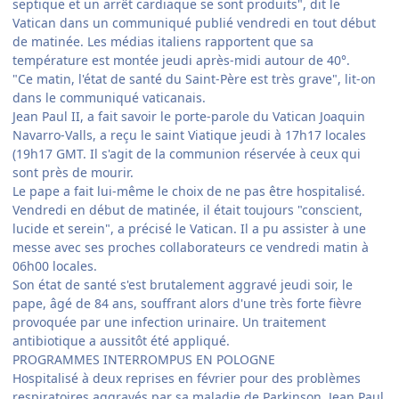
septique et un arrêt cardiaque se sont produits", dit le
Vatican dans un communiqué publié vendredi en tout début
de matinée. Les médias italiens rapportent que sa
température est montée jeudi après-midi autour de 40°.
"Ce matin, l'état de santé du Saint-Père est très grave", lit-on
dans le communiqué vaticanais.
Jean Paul II, a fait savoir le porte-parole du Vatican Joaquin
Navarro-Valls, a reçu le saint Viatique jeudi à 17h17 locales
(19h17 GMT. Il s'agit de la communion réservée à ceux qui
sont près de mourir.
Le pape a fait lui-même le choix de ne pas être hospitalisé.
Vendredi en début de matinée, il était toujours "conscient,
lucide et serein", a précisé le Vatican. Il a pu assister à une
messe avec ses proches collaborateurs ce vendredi matin à
06h00 locales.
Son état de santé s'est brutalement aggravé jeudi soir, le
pape, âgé de 84 ans, souffrant alors d'une très forte fièvre
provoquée par une infection urinaire. Un traitement
antibiotique a aussitôt été appliqué.
PROGRAMMES INTERROMPUS EN POLOGNE
Hospitalisé à deux reprises en février pour des problèmes
respiratoires aggravés par sa maladie de Parkinson, Jean Paul