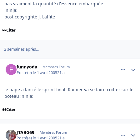
pas vraiment la quantité d'essence embarquée.
:ninja:
post copyrighté J. Laffite
Citer
2 semaines après...
comment_69106
Author stats
funnyoda
Membres Forum
Posté(e)
le 1 avril 2005
21 a
le pape a lancé le sprint final. Rainier va se faire coiffer sur le
poteau :ninja:
Citer
comment_69110
Author stats
JTABG69
Membres Forum
Posté(e)
le 1 avril 2005
21 a