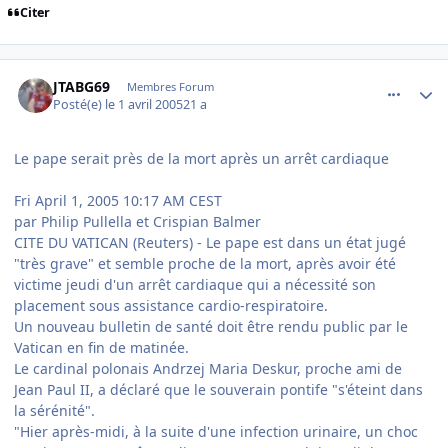
Citer
comment_69171
Author stats
JTABG69
Membres Forum
Posté(e)
le 1 avril 2005
21 a
Le pape serait près de la mort après un arrêt cardiaque
Fri April 1, 2005 10:17 AM CEST
par Philip Pullella et Crispian Balmer
CITE DU VATICAN (Reuters) - Le pape est dans un état jugé
"très grave" et semble proche de la mort, après avoir été
victime jeudi d'un arrêt cardiaque qui a nécessité son
placement sous assistance cardio-respiratoire.
Un nouveau bulletin de santé doit être rendu public par le
Vatican en fin de matinée.
Le cardinal polonais Andrzej Maria Deskur, proche ami de
Jean Paul II, a déclaré que le souverain pontife "s'éteint dans
la sérénité".
"Hier après-midi, à la suite d'une infection urinaire, un choc