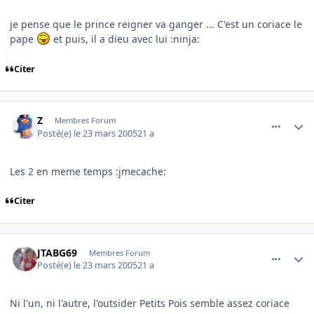
je pense que le prince reigner va ganger ... C'est un coriace le
pape
et puis, il a dieu avec lui :ninja:
Citer
comment_67680
Author stats
Z
Membres Forum
Posté(e)
le 23 mars 2005
21 a
Les 2 en meme temps :jmecache:
Citer
comment_67691
Author stats
JTABG69
Membres Forum
Posté(e)
le 23 mars 2005
21 a
Ni l'un, ni l'autre, l'outsider Petits Pois semble assez coriace