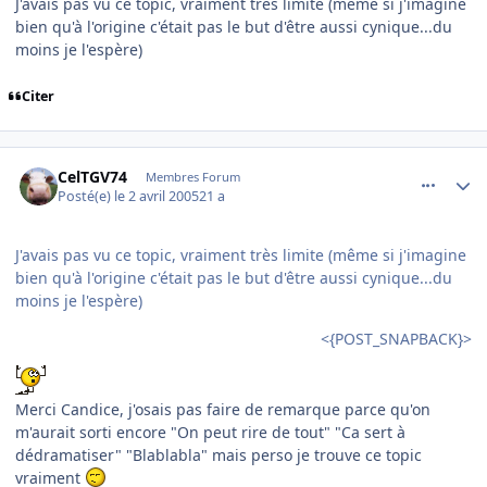
J'avais pas vu ce topic, vraiment très limite (même si j'imagine
bien qu'à l'origine c'était pas le but d'être aussi cynique...du
moins je l'espère)
Citer
comment_69422
Author stats
CelTGV74
Membres Forum
Posté(e)
le 2 avril 2005
21 a
J'avais pas vu ce topic, vraiment très limite (même si j'imagine
bien qu'à l'origine c'était pas le but d'être aussi cynique...du
moins je l'espère)
<{POST_SNAPBACK}>
Merci Candice, j'osais pas faire de remarque parce qu'on
m'aurait sorti encore "On peut rire de tout" "Ca sert à
dédramatiser" "Blablabla" mais perso je trouve ce topic
vraiment