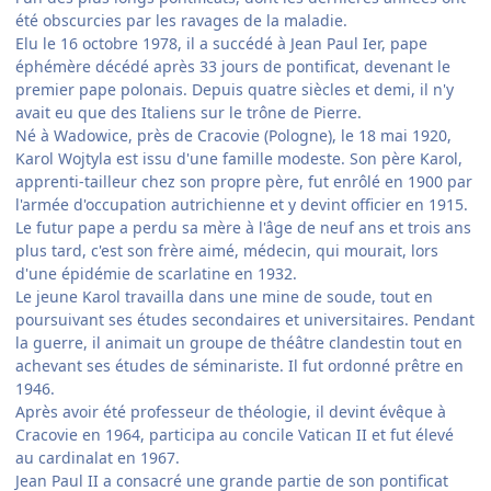
été obscurcies par les ravages de la maladie.
Elu le 16 octobre 1978, il a succédé à Jean Paul Ier, pape
éphémère décédé après 33 jours de pontificat, devenant le
premier pape polonais. Depuis quatre siècles et demi, il n'y
avait eu que des Italiens sur le trône de Pierre.
Né à Wadowice, près de Cracovie (Pologne), le 18 mai 1920,
Karol Wojtyla est issu d'une famille modeste. Son père Karol,
apprenti-tailleur chez son propre père, fut enrôlé en 1900 par
l'armée d'occupation autrichienne et y devint officier en 1915.
Le futur pape a perdu sa mère à l'âge de neuf ans et trois ans
plus tard, c'est son frère aimé, médecin, qui mourait, lors
d'une épidémie de scarlatine en 1932.
Le jeune Karol travailla dans une mine de soude, tout en
poursuivant ses études secondaires et universitaires. Pendant
la guerre, il animait un groupe de théâtre clandestin tout en
achevant ses études de séminariste. Il fut ordonné prêtre en
1946.
Après avoir été professeur de théologie, il devint évêque à
Cracovie en 1964, participa au concile Vatican II et fut élevé
au cardinalat en 1967.
Jean Paul II a consacré une grande partie de son pontificat