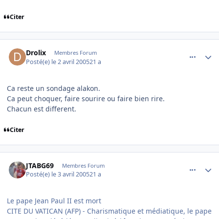
Citer
comment_69424
Author stats
Drolix
Membres Forum
Posté(e)
le 2 avril 2005
21 a
Ca reste un sondage alakon.
Ca peut choquer, faire sourire ou faire bien rire.
Chacun est different.
Citer
comment_69431
Author stats
JTABG69
Membres Forum
Posté(e)
le 3 avril 2005
21 a
Le pape Jean Paul II est mort
CITE DU VATICAN (AFP) - Charismatique et médiatique, le pape