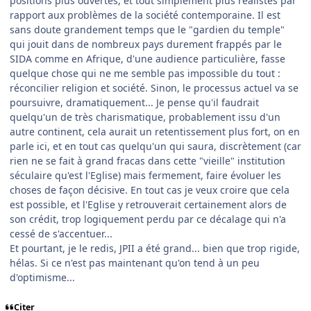
positions plus ouvertes, et tout simplement plus réalistes par
rapport aux problèmes de la société contemporaine. Il est
sans doute grandement temps que le "gardien du temple"
qui jouit dans de nombreux pays durement frappés par le
SIDA comme en Afrique, d'une audience particulière, fasse
quelque chose qui ne me semble pas impossible du tout :
réconcilier religion et société. Sinon, le processus actuel va se
poursuivre, dramatiquement... Je pense qu'il faudrait
quelqu'un de très charismatique, probablement issu d'un
autre continent, cela aurait un retentissement plus fort, on en
parle ici, et en tout cas quelqu'un qui saura, discrètement (car
rien ne se fait à grand fracas dans cette "vieille" institution
séculaire qu'est l'Eglise) mais fermement, faire évoluer les
choses de façon décisive. En tout cas je veux croire que cela
est possible, et l'Eglise y retrouverait certainement alors de
son crédit, trop logiquement perdu par ce décalage qui n'a
cessé de s'accentuer...
Et pourtant, je le redis, JPII a été grand... bien que trop rigide,
hélas. Si ce n'est pas maintenant qu'on tend à un peu
d'optimisme...
Citer