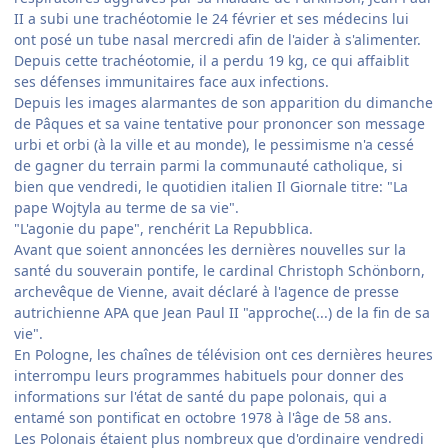
II a subi une trachéotomie le 24 février et ses médecins lui
ont posé un tube nasal mercredi afin de l'aider à s'alimenter.
Depuis cette trachéotomie, il a perdu 19 kg, ce qui affaiblit
ses défenses immunitaires face aux infections.
Depuis les images alarmantes de son apparition du dimanche
de Pâques et sa vaine tentative pour prononcer son message
urbi et orbi (à la ville et au monde), le pessimisme n'a cessé
de gagner du terrain parmi la communauté catholique, si
bien que vendredi, le quotidien italien Il Giornale titre: "La
pape Wojtyla au terme de sa vie".
"L'agonie du pape", renchérit La Repubblica.
Avant que soient annoncées les dernières nouvelles sur la
santé du souverain pontife, le cardinal Christoph Schönborn,
archevêque de Vienne, avait déclaré à l'agence de presse
autrichienne APA que Jean Paul II "approche(...) de la fin de sa
vie".
En Pologne, les chaînes de télévision ont ces dernières heures
interrompu leurs programmes habituels pour donner des
informations sur l'état de santé du pape polonais, qui a
entamé son pontificat en octobre 1978 à l'âge de 58 ans.
Les Polonais étaient plus nombreux que d'ordinaire vendredi