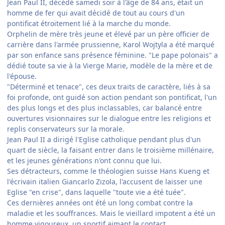
Jean Paul II, décédé samedi soir à l'âge de 84 ans, était un
homme de fer qui avait décidé de tout au cours d'un
pontificat étroitement lié à la marche du monde.
Orphelin de mère très jeune et élevé par un père officier de
carrière dans l'armée prussienne, Karol Wojtyla a été marqué
par son enfance sans présence féminine. "Le pape polonais" a
dédié toute sa vie à la Vierge Marie, modèle de la mère et de
l'épouse.
"Déterminé et tenace", ces deux traits de caractère, liés à sa
foi profonde, ont guidé son action pendant son pontificat, l'un
des plus longs et des plus inclassables, car balancé entre
ouvertures visionnaires sur le dialogue entre les religions et
replis conservateurs sur la morale.
Jean Paul II a dirigé l'Eglise catholique pendant plus d'un
quart de siècle, la faisant entrer dans le troisième millénaire,
et les jeunes générations n'ont connu que lui.
Ses détracteurs, comme le théologien suisse Hans Kueng et
l'écrivain italien Giancarlo Zizola, l'accusent de laisser une
Eglise "en crise", dans laquelle "toute vie a été tuée".
Ces dernières années ont été un long combat contre la
maladie et les souffrances. Mais le vieillard impotent a été un
homme vigoureux, un sportif aimant le contact.