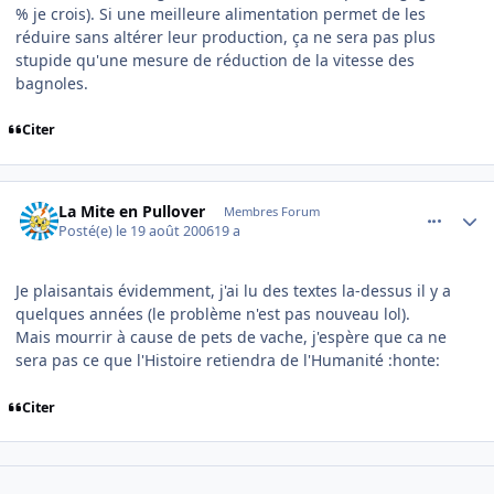
% je crois). Si une meilleure alimentation permet de les
réduire sans altérer leur production, ça ne sera pas plus
stupide qu'une mesure de réduction de la vitesse des
bagnoles.
Citer
comment_144911
Author stats
La Mite en Pullover
Membres Forum
Posté(e)
le 19 août 2006
19 a
Je plaisantais évidemment, j'ai lu des textes la-dessus il y a
quelques années (le problème n'est pas nouveau lol).
Mais mourrir à cause de pets de vache, j'espère que ca ne
sera pas ce que l'Histoire retiendra de l'Humanité :honte:
Citer