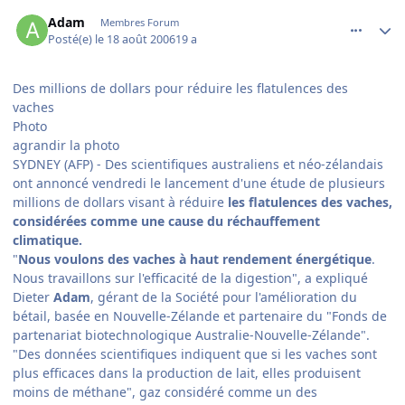
comment_144876
Author stats
Adam
Membres Forum
Posté(e)
le 18 août 2006
19 a
Des millions de dollars pour réduire les flatulences des
vaches
Photo
agrandir la photo
SYDNEY (AFP) - Des scientifiques australiens et néo-zélandais
ont annoncé vendredi le lancement d'une étude de plusieurs
millions de dollars visant à réduire
les flatulences des vaches,
considérées comme une cause du réchauffement
climatique.
"
Nous voulons des vaches à haut rendement énergétique
.
Nous travaillons sur l'efficacité de la digestion", a expliqué
Dieter
Adam
, gérant de la Société pour l'amélioration du
bétail, basée en Nouvelle-Zélande et partenaire du "Fonds de
partenariat biotechnologique Australie-Nouvelle-Zélande".
"Des données scientifiques indiquent que si les vaches sont
plus efficaces dans la production de lait, elles produisent
moins de méthane", gaz considéré comme un des