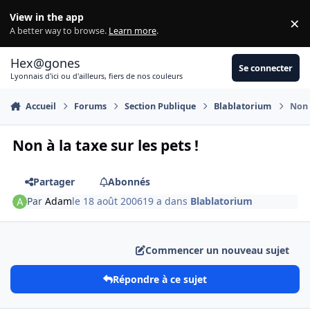
Aller au contenu
View in the app
×
Di
A better way to browse.
Learn more
.
Hex@gones
Se connecter
Lyonnais d'ici ou d'ailleurs, fiers de nos couleurs
Accueil
Forums
Section Publique
Blablatorium
Non à
Non à la taxe sur les pets !
Partager
Abonnés
Par
Adam
le 18 août 2006
19 a
dans
Blablatorium
Commencer un nouveau sujet
Répondre à ce sujet