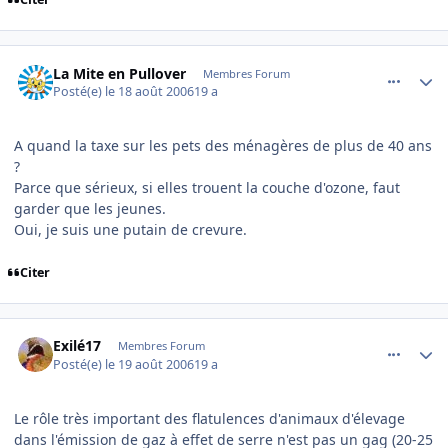
comment_144881
Author stats
La Mite en Pullover
Membres Forum
Posté(e)
le 18 août 2006
19 a
A quand la taxe sur les pets des ménagères de plus de 40 ans
?
Parce que sérieux, si elles trouent la couche d'ozone, faut
garder que les jeunes.
Oui, je suis une putain de crevure.
Citer
comment_144910
Author stats
Exilé17
Membres Forum
Posté(e)
le 19 août 2006
19 a
Le rôle très important des flatulences d'animaux d'élevage
dans l'émission de gaz à effet de serre n'est pas un gag (20-25