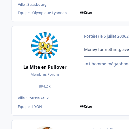
Ville :
Strasbourg
Citer
Equipe : Olympique Lyonnais
Posté(e)
le 5 juillet 2006
2
Money for nothing, avec
-= L'homme mégaphone
La Mite en Pullover
Membres Forum
4,2 k
messages
Ville :
Pousse Yeux
Citer
Equipe : LYON