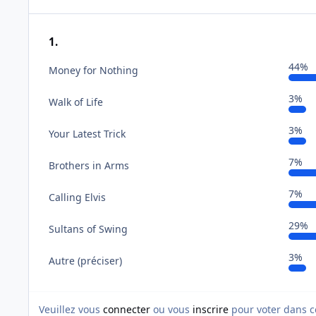
1.
44%
Money for Nothing
3%
Walk of Life
3%
Your Latest Trick
7%
Brothers in Arms
7%
Calling Elvis
29%
Sultans of Swing
3%
Autre (préciser)
Veuillez vous
connecter
ou vous
inscrire
pour voter dans c