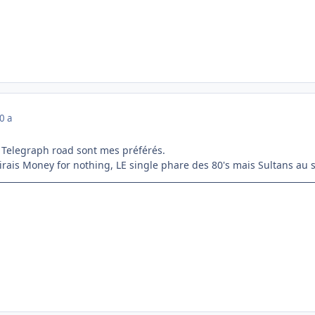
0 a
t Telegraph road sont mes préférés.
irais Money for nothing, LE single phare des 80's mais Sultans au s