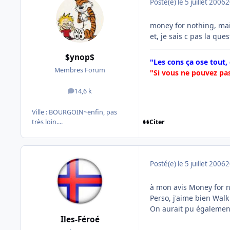
Posté(e)
le 5 juillet 2006
2
money for nothing, mai
et, je sais c pas la que
$ynop$
"Les cons ça ose tout,
Membres Forum
"Si vous ne pouvez pas
14,6 k
messages
Ville :
BOURGOIN~enfin, pas
Citer
très loin....
Posté(e)
le 5 juillet 2006
2
à mon avis Money for n
Perso, j'aime bien Walk
On aurait pu également 
Iles-Féroé