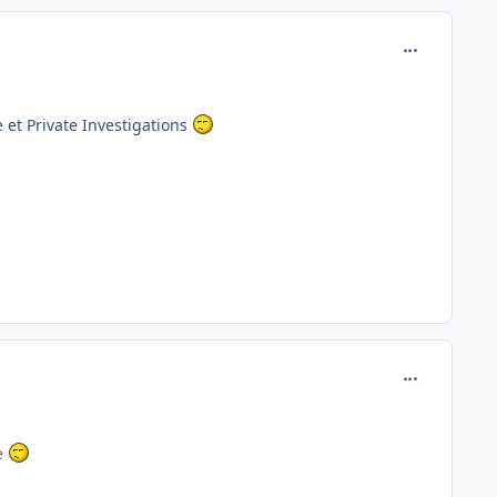
comment_142
 et Private Investigations
comment_142
te