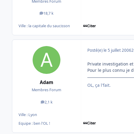
Membres Forum
18,7 k
messages
Citer
Ville :
la capitale du saucisson
Posté(e)
le 5 juillet 2006
2
Private investigation e
Pour le plus connu je d
Adam
OL, ça l'fait.
Membres Forum
2,1 k
messages
Ville :
Lyon
Citer
Equipe : ben l'OL !