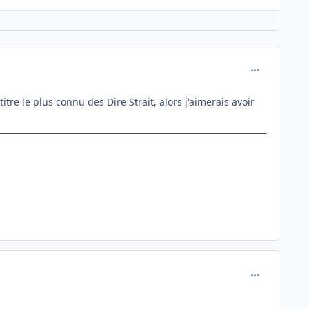
comment_142
tre le plus connu des Dire Strait, alors j'aimerais avoir
comment_142