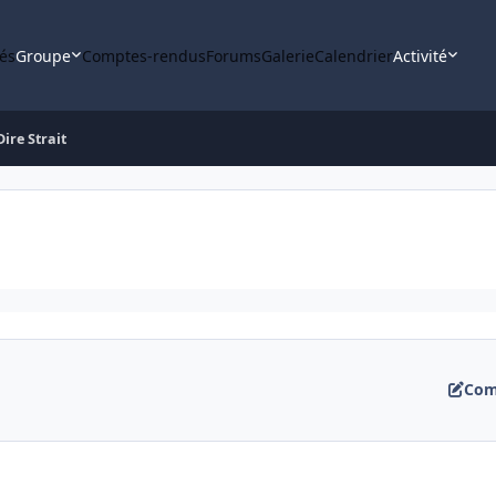
tés
Groupe
Comptes-rendus
Forums
Galerie
Calendrier
Activité
Dire Strait
Com