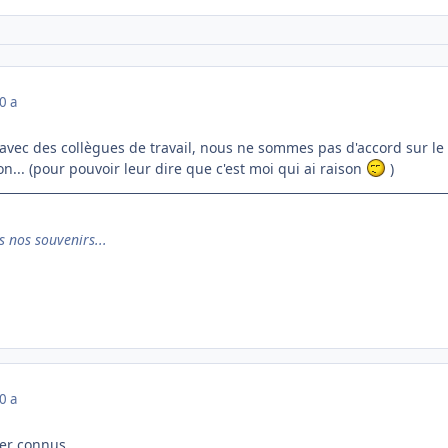
0 a
avec des collègues de travail, nous ne sommes pas d'accord sur le ti
on... (pour pouvoir leur dire que c'est moi qui ai raison
)
s nos souvenirs...
0 a
per connus.