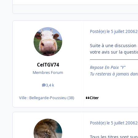
Posté(e)
le 5 juillet 2006
2
Suite à une discussion 
votre avis sur la questi
CelTGV74
Repose En Paix "Y"
Membres Forum
Tu resteras à jamais dan
3,4 k
messages
Citer
Ville :
Bellegarde-Poussieu (38)
Posté(e)
le 5 juillet 2006
2
Tous les titres sont su