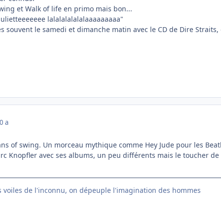
Swing et Walk of life en primo mais bon...
"Julietteeeeeee lalalalalalalaaaaaaaaa"
très souvent le samedi et dimanche matin avec le CD de Dire Strai
0 a
ans of swing. Un morceau mythique comme Hey Jude pour les Beatles 
rc Knopfler avec ses albums, un peu différents mais le toucher de la
s voiles de l'inconnu, on dépeuple l'imagination des hommes