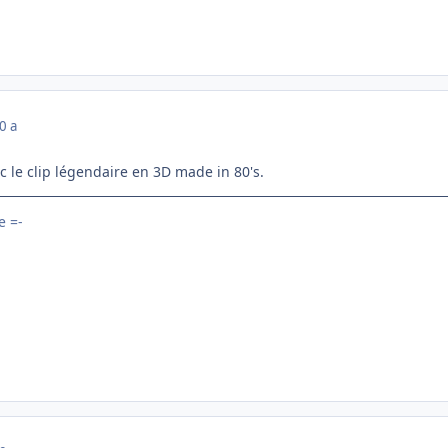
0 a
 le clip légendaire en 3D made in 80's.
 =-