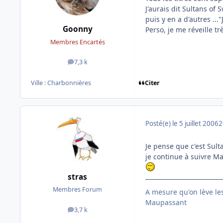
J'aurais dit Sultans of 
puis y en a d'autres ...
Goonny
Perso, je me réveille 
Membres Encartés
7,3 k
messages
Citer
Ville :
Charbonnières
Posté(e)
le 5 juillet 2006
2
Je pense que c'est Sult
je continue à suivre Ma
stras
Membres Forum
A mesure qu'on lève le
Maupassant
3,7 k
messages