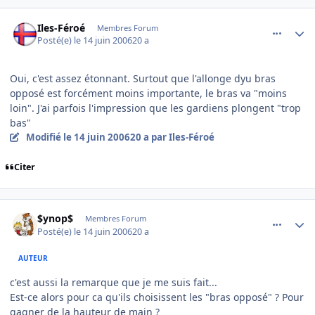
comment_139638
Author stats
Iles-Féroé
Membres Forum
Posté(e)
le 14 juin 2006
20 a
Oui, c'est assez étonnant. Surtout que l'allonge dyu bras
opposé est forcément moins importante, le bras va "moins
loin". J'ai parfois l'impression que les gardiens plongent "trop
bas"
Modifié
le 14 juin 2006
20 a
par Iles-Féroé
Citer
comment_139642
Author stats
$ynop$
Membres Forum
Posté(e)
le 14 juin 2006
20 a
AUTEUR
c'est aussi la remarque que je me suis fait...
Est-ce alors pour ca qu'ils choisissent les "bras opposé" ? Pour
gagner de la hauteur de main ?