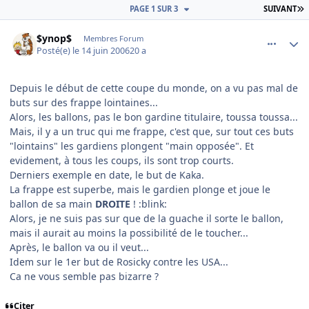
D
PAGE 1 SUR 3
SUIVANT
comment_139600
Author stats
$ynop$
Membres Forum
Posté(e)
le 14 juin 2006
20 a
Depuis le début de cette coupe du monde, on a vu pas mal de
buts sur des frappe lointaines...
Alors, les ballons, pas le bon gardine titulaire, toussa toussa...
Mais, il y a un truc qui me frappe, c'est que, sur tout ces buts
"lointains" les gardiens plongent "main opposée". Et
evidement, à tous les coups, ils sont trop courts.
Derniers exemple en date, le but de Kaka.
La frappe est superbe, mais le gardien plonge et joue le
ballon de sa main
DROITE
! :blink:
Alors, je ne suis pas sur que de la guache il sorte le ballon,
mais il aurait au moins la possibilité de le toucher...
Après, le ballon va ou il veut...
Idem sur le 1er but de Rosicky contre les USA...
Ca ne vous semble pas bizarre ?
Citer