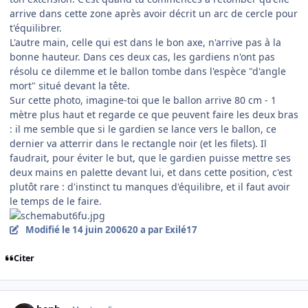
arrive dans cette zone après avoir décrit un arc de cercle pour
t'équilibrer.
L'autre main, celle qui est dans le bon axe, n'arrive pas à la
bonne hauteur. Dans ces deux cas, les gardiens n'ont pas
résolu ce dilemme et le ballon tombe dans l'espèce "d'angle
mort" situé devant la tête.
Sur cette photo, imagine-toi que le ballon arrive 80 cm - 1
mètre plus haut et regarde ce que peuvent faire les deux bras
: il me semble que si le gardien se lance vers le ballon, ce
dernier va atterrir dans le rectangle noir (et les filets). Il
faudrait, pour éviter le but, que le gardien puisse mettre ses
deux mains en palette devant lui, et dans cette position, c'est
plutôt rare : d'instinct tu manques d'équilibre, et il faut avoir
le temps de le faire.
Modifié
le 14 juin 2006
20 a
par Exilé17
Citer
comment_139740
Author stats