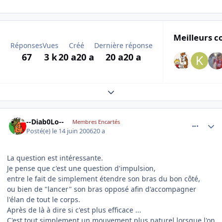
Meilleurs c
Réponses
Vues
Créé
Dernière réponse
67
3 k
20 a
20 a
20 a
20 a
Expand topic overview
comment_139604
Author stats
--Diab0Lo--
Membres Encartés
Posté(e)
le 14 juin 2006
20 a
La question est intéressante.
Je pense que c'est une question d'impulsion,
entre le fait de simplement étendre son bras du bon côté,
ou bien de "lancer" son bras opposé afin d'accompagner
l'élan de tout le corps.
Après de là à dire si c'est plus efficace ...
C'est tout simplement un mouvement plus naturel lorsque l'on