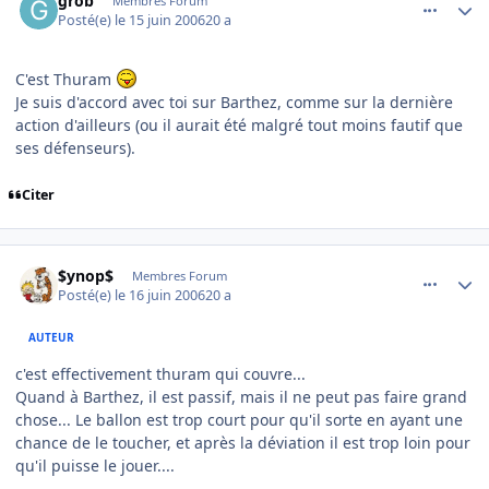
grob
Membres Forum
Posté(e)
le 15 juin 2006
20 a
C'est Thuram
Je suis d'accord avec toi sur Barthez, comme sur la dernière
action d'ailleurs (ou il aurait été malgré tout moins fautif que
ses défenseurs).
Citer
comment_140010
Author stats
$ynop$
Membres Forum
Posté(e)
le 16 juin 2006
20 a
AUTEUR
c'est effectivement thuram qui couvre...
Quand à Barthez, il est passif, mais il ne peut pas faire grand
chose... Le ballon est trop court pour qu'il sorte en ayant une
chance de le toucher, et après la déviation il est trop loin pour
qu'il puisse le jouer....