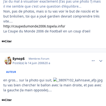
J'ai du mal à visualiser exactement (t'as pas une photo ?) mais
il me semble que c'est une question d'équilibre...
Non, pas de photos, mais si tu vas voir le but de rosicki et le
but brésilien, toi qui a joué gardien devrait comprendre très
vite....
http://coupedumonde2006.topela.info/
La Coupe du Monde 2006 de Football en un coup d'oeil
Citer
comment_139703
Author stats
$ynop$
Membres Forum
Posté(e)
le 14 juin 2006
20 a
AUTEUR
en gros... sur la photo qui suit,
tu vas bien chercher le ballon avec la main droite, et pas avec
la gauche (la main opposée)....
Citer