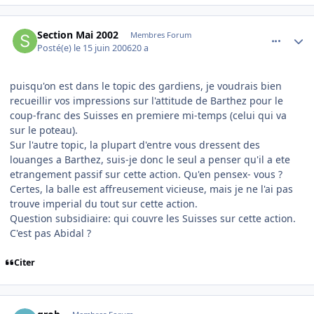
comment_139926
Author stats
Section Mai 2002
Membres Forum
Posté(e)
le 15 juin 2006
20 a
puisqu'on est dans le topic des gardiens, je voudrais bien
recueillir vos impressions sur l'attitude de Barthez pour le
coup-franc des Suisses en premiere mi-temps (celui qui va
sur le poteau).
Sur l'autre topic, la plupart d'entre vous dressent des
louanges a Barthez, suis-je donc le seul a penser qu'il a ete
etrangement passif sur cette action. Qu'en pensex- vous ?
Certes, la balle est affreusement vicieuse, mais je ne l'ai pas
trouve imperial du tout sur cette action.
Question subsidiaire: qui couvre les Suisses sur cette action.
C'est pas Abidal ?
Citer
comment_139930
Author stats