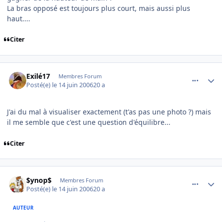
La bras opposé est toujours plus court, mais aussi plus
haut....
Citer
comment_139691
Author stats
Exilé17
Membres Forum
Posté(e)
le 14 juin 2006
20 a
J'ai du mal à visualiser exactement (t'as pas une photo ?) mais
il me semble que c'est une question d'équilibre...
Citer
comment_139699
Author stats
$ynop$
Membres Forum
Posté(e)
le 14 juin 2006
20 a
AUTEUR