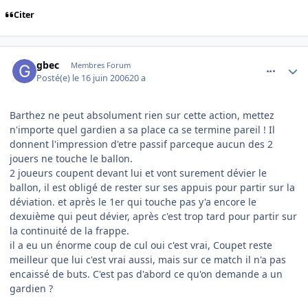
Citer
comment_140033
Author stats
gbec
Membres Forum
Posté(e)
le 16 juin 2006
20 a
Barthez ne peut absolument rien sur cette action, mettez
n'importe quel gardien a sa place ca se termine pareil ! Il
donnent l'impression d'etre passif parceque aucun des 2
jouers ne touche le ballon.
2 joueurs coupent devant lui et vont surement dévier le
ballon, il est obligé de rester sur ses appuis pour partir sur la
déviation. et après le 1er qui touche pas y'a encore le
dexuième qui peut dévier, après c'est trop tard pour partir sur
la continuité de la frappe.
il a eu un énorme coup de cul oui c'est vrai, Coupet reste
meilleur que lui c'est vrai aussi, mais sur ce match il n'a pas
encaissé de buts. C'est pas d'abord ce qu'on demande a un
gardien ?