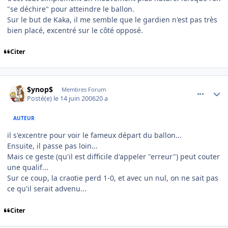
"se déchire" pour atteindre le ballon.
Sur le but de Kaka, il me semble que le gardien n'est pas très
bien placé, excentré sur le côté opposé.
Citer
comment_139605
Author stats
$ynop$
Membres Forum
Posté(e)
le 14 juin 2006
20 a
AUTEUR
il s'excentre pour voir le fameux départ du ballon...
Ensuite, il passe pas loin...
Mais ce geste (qu'il est difficile d'appeler "erreur") peut couter
une qualif...
Sur ce coup, la craotie perd 1-0, et avec un nul, on ne sait pas
ce qu'il serait advenu...
Citer