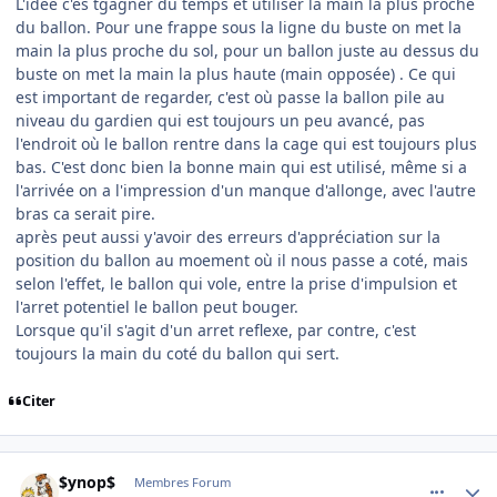
L'idée c'es tgagner du temps et utiliser la main la plus proche
du ballon. Pour une frappe sous la ligne du buste on met la
main la plus proche du sol, pour un ballon juste au dessus du
buste on met la main la plus haute (main opposée) . Ce qui
est important de regarder, c'est où passe la ballon pile au
niveau du gardien qui est toujours un peu avancé, pas
l'endroit où le ballon rentre dans la cage qui est toujours plus
bas. C'est donc bien la bonne main qui est utilisé, même si a
l'arrivée on a l'impression d'un manque d'allonge, avec l'autre
bras ca serait pire.
après peut aussi y'avoir des erreurs d'appréciation sur la
position du ballon au moement où il nous passe a coté, mais
selon l'effet, le ballon qui vole, entre la prise d'impulsion et
l'arret potentiel le ballon peut bouger.
Lorsque qu'il s'agit d'un arret reflexe, par contre, c'est
toujours la main du coté du ballon qui sert.
Citer
comment_139832
Author stats
$ynop$
Membres Forum