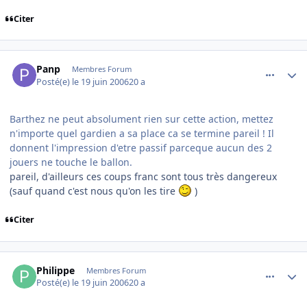
Citer
comment_140328
Author stats
Panp
Membres Forum
Posté(e)
le 19 juin 2006
20 a
Barthez ne peut absolument rien sur cette action, mettez
n'importe quel gardien a sa place ca se termine pareil ! Il
donnent l'impression d'etre passif parceque aucun des 2
jouers ne touche le ballon.
pareil, d'ailleurs ces coups franc sont tous très dangereux
(sauf quand c'est nous qu'on les tire
)
Citer
comment_140335
Author stats
Philippe
Membres Forum
Posté(e)
le 19 juin 2006
20 a