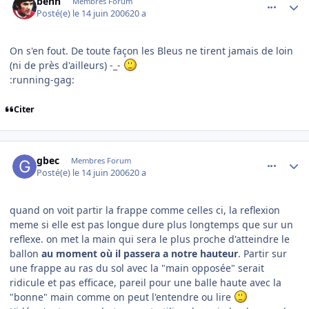
benh
Membres Forum
Posté(e)
le 14 juin 2006
20 a
On s'en fout. De toute façon les Bleus ne tirent jamais de loin
(ni de près d'ailleurs) -_-
:running-gag:
Citer
comment_139825
Author stats
gbec
Membres Forum
Posté(e)
le 14 juin 2006
20 a
quand on voit partir la frappe comme celles ci, la reflexion
meme si elle est pas longue dure plus longtemps que sur un
reflexe. on met la main qui sera le plus proche d'atteindre le
ballon
au moment où il passera a notre hauteur
. Partir sur
une frappe au ras du sol avec la "main opposée" serait
ridicule et pas efficace, pareil pour une balle haute avec la
"bonne" main comme on peut l'entendre ou lire