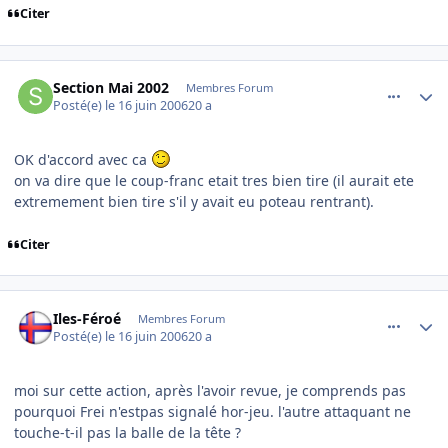
Citer
comment_140148
Author stats
Section Mai 2002
Membres Forum
Posté(e)
le 16 juin 2006
20 a
OK d'accord avec ca
on va dire que le coup-franc etait tres bien tire (il aurait ete
extremement bien tire s'il y avait eu poteau rentrant).
Citer
comment_140184
Author stats
Iles-Féroé
Membres Forum
Posté(e)
le 16 juin 2006
20 a
moi sur cette action, après l'avoir revue, je comprends pas
pourquoi Frei n'estpas signalé hor-jeu. l'autre attaquant ne
touche-t-il pas la balle de la tête ?