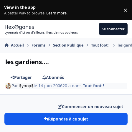
Aller au contenu
View in the app
×
Di
A better way to browse.
Learn more
.
Hex@gones
Se connecter
Lyonnais d'ici ou d'ailleurs, fiers de nos couleurs
Accueil
Forums
Section Publique
Tout foot !
les gard
les gardiens....
Partager
Abonnés
Par
$ynop$
le 14 juin 2006
20 a
dans
Tout foot !
Commencer un nouveau sujet
Répondre à ce sujet