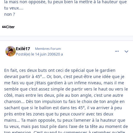
la mais non opposée, tu peux bien la mettre à la hauteur que
tu veux....
non ?
Citer
comment_139736
Author stats
Exilé17
Membres Forum
Posté(e)
le 14 juin 2006
20 a
En fait, ces deux buts ont ceci de spécial que le gardien
devrait partir à 45°... Or, bon, c'est peut-être une idée que je
me fais vu que j'étais gardien à un infime niveau, mais il me
semble que c'est assez simple de partir vers le haut ou vers le
côté, mais entre les deux, pile au bon angle, c'est une autre
chanson... Dès ton impulsion tu fais le choix de ton angle en
sachant que si le ballon est dans tes 45°, il va arriver à peu
près entre les zones que tu peux couvrir avec tes deux
mains... Ta main opposée, tu peux l'amener à la hauteur que
tu veux, mais pas tout pile dans l'axe de ta tête au moment de
ton extension. C'est quand tu commences à retomber qu'elle