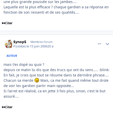
une plus grande poussée sur les jambes....
Laquelle est la plus efficace ? chaque gardien a sa réponse en
fonction de son ressenti et de ses qualités....
Citer
comment_139846
Author stats
$ynop$
Membres Forum
Posté(e)
le 15 juin 2006
20 a
AUTEUR
mais t'es dopé ou quoi ?
depuis ce matin tu dis que des trucs qui ont du sens..... :blink:
En fait, je crois que tout se résume dans ta dernière phrase....
Chacun sa merde
Mais, ca me fait quand même tout drole
de voir les gardien partir main opposée...
Si l'arret est réalisé, ca en jette 3 fois plus, sinon, c'est le but
assuré....
Citer