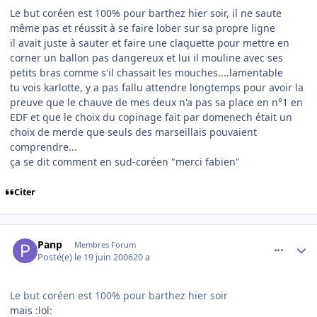
Le but coréen est 100% pour barthez hier soir, il ne saute
même pas et réussit à se faire lober sur sa propre ligne
il avait juste à sauter et faire une claquette pour mettre en
corner un ballon pas dangereux et lui il mouline avec ses
petits bras comme s'il chassait les mouches....lamentable
tu vois karlotte, y a pas fallu attendre longtemps pour avoir la
preuve que le chauve de mes deux n'a pas sa place en n°1 en
EDF et que le choix du copinage fait par domenech était un
choix de merde que seuls des marseillais pouvaient
comprendre...
ça se dit comment en sud-coréen "merci fabien"
Citer
comment_140339
Author stats
Panp
Membres Forum
Posté(e)
le 19 juin 2006
20 a
Le but coréen est 100% pour barthez hier soir
mais :lol: