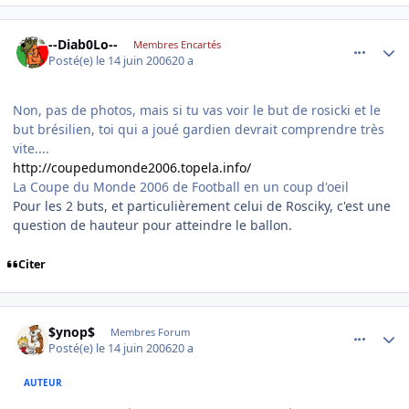
comment_139712
Author stats
--Diab0Lo--
Membres Encartés
Posté(e)
le 14 juin 2006
20 a
Non, pas de photos, mais si tu vas voir le but de rosicki et le
but brésilien, toi qui a joué gardien devrait comprendre très
vite....
http://coupedumonde2006.topela.info/
La Coupe du Monde 2006 de Football en un coup d'oeil
Pour les 2 buts, et particulièrement celui de Rosciky, c'est une
question de hauteur pour atteindre le ballon.
Citer
comment_139725
Author stats
$ynop$
Membres Forum
Posté(e)
le 14 juin 2006
20 a
AUTEUR