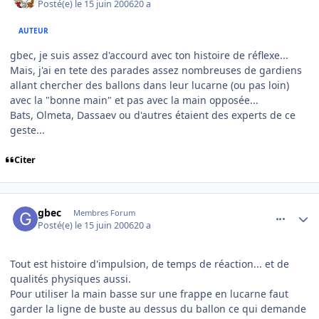
Posté(e)
le 15 juin 2006
20 a
AUTEUR
gbec, je suis assez d'accourd avec ton histoire de réflexe...
Mais, j'ai en tete des parades assez nombreuses de gardiens
allant chercher des ballons dans leur lucarne (ou pas loin)
avec la "bonne main" et pas avec la main opposée...
Bats, Olmeta, Dassaev ou d'autres étaient des experts de ce
geste...
Citer
comment_139843
Author stats
gbec
Membres Forum
Posté(e)
le 15 juin 2006
20 a
Tout est histoire d'impulsion, de temps de réaction... et de
qualités physiques aussi.
Pour utiliser la main basse sur une frappe en lucarne faut
garder la ligne de buste au dessus du ballon ce qui demande