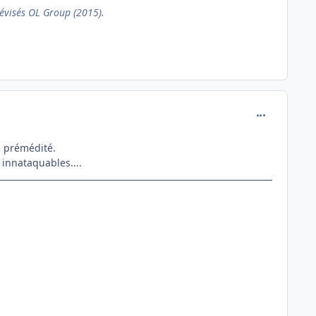
évisés OL Group (2015).
comment_136
té prémédité.
 innataquables....