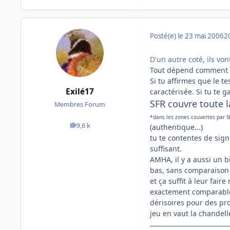
Posté(e)
le 23 mai 2006
2
D'un autre coté, ils vo
Tout dépend comment tu
Si tu affirmes que le 
Exilé17
caractérisée. Si tu te 
SFR couvre toute l
Membres Forum
*dans les zones couvertes par S
9,6 k
(authentique...)
messages
tu te contentes de sign
suffisant.
AMHA, il y a aussi un b
bas, sans comparaison 
et ça suffit à leur faire
exactement comparable,
dérisoires pour des pro
jeu en vaut la chandell