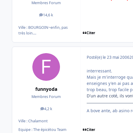
Membres Forum
14,6 k
messages
Ville :
BOURGOIN~enfin, pas
Citer
très loin....
Posté(e)
le 23 mai 2006
2
interressant.
Mais je m'interroge qua
enseignes y'en ai pas 
funnyoda
trop beau, trop facile 
D'un autre coté, ils vo
Membres Forum
4,2 k
messages
A bove ante, ab asino r
Ville :
Chalamont
Citer
Equipe : The épicétou Team