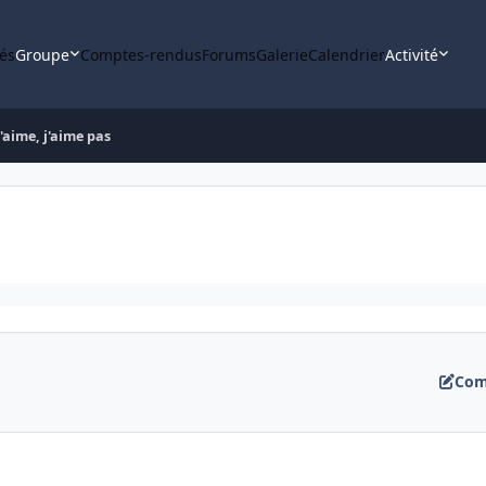
tés
Groupe
Comptes-rendus
Forums
Galerie
Calendrier
Activité
J'aime, j'aime pas
Com