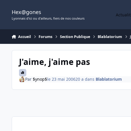
Aller au contenu
Hex@gones
Actuali
Lyonnais d'ici ou d'ailleurs, fiers de nos couleurs
Accueil
Forums
Section Publique
Blablatorium
J'aime, j'aime pas
Par
$ynop$
le 23 mai 2006
20 a
dans
Blablatorium