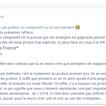
0 a
nt pas publier un comparatif ou ils sont perdant
 présentes l'affaire.
test comparatif est la preuve que ton enseigne est gagnante
partout
gardes de toute phrase trop explicite, tu peux faire un coup à la SFR
a France*
FR
ifier dans l'absolu que tu es moins cher que pleinplein de magasin
iais méthodo, c'est le traitement du produit premier prix. Ils se son
de produit. Il suffit que pendant un an ils aient ajusté d'une poi
 rafler la timballe sur toute l'étude ! En effet, il y a toujours un pro
 ce qui signifie que ceux-ci doivent représenter une part importa
duits alimentaires : de 1 à 9 %. Il n'est donc vraiment pas difficile
e, passer pour le moins cher urbi et orbi au son des trompettes...