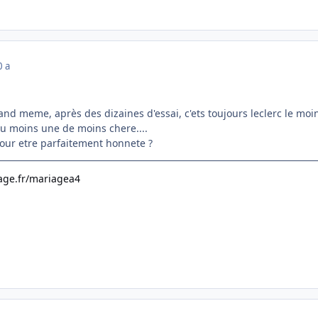
0 a
nd meme, après des dizaines d'essai, c'ets toujours leclerc le moins 
au moins une de moins chere....
pour etre parfaitement honnete ?
age.fr/mariagea4