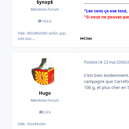
$ynop$
Membres Forum
"Les cons ça ose tout,
"Si vous ne pouvez pas
14,6 k
messages
Ville :
BOURGOIN~enfin, pas
Citer
très loin....
Posté(e)
le 23 mai 2006
2
C'est bien évidemment.
campagne que Carrefour
100 g, et plus cher en 
Hugo
Membres Forum
2,6 k
messages
Ville :
Stockholm