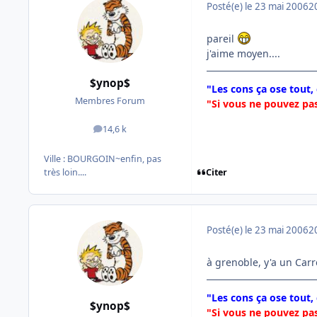
Posté(e)
le 23 mai 2006
2
pareil
j'aime moyen....
$ynop$
"Les cons ça ose tout,
Membres Forum
"Si vous ne pouvez pas
14,6 k
messages
Ville :
BOURGOIN~enfin, pas
Citer
très loin....
Posté(e)
le 23 mai 2006
2
à grenoble, y'a un Carr
"Les cons ça ose tout,
$ynop$
"Si vous ne pouvez pas