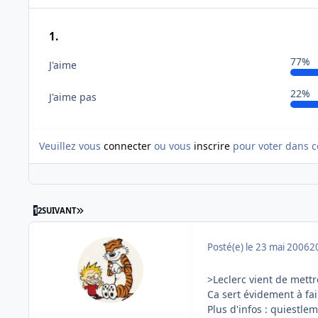
1.
77%
J'aime
22%
J'aime pas
Veuillez vous
connecter
ou vous
inscrire
pour voter dans c
DERNIÈRE PAGE
1
2
SUIVANT
Posté(e)
le 23 mai 2006
2
>Leclerc vient de mettre
Ca sert évidement à fa
Plus d'infos : quiestle