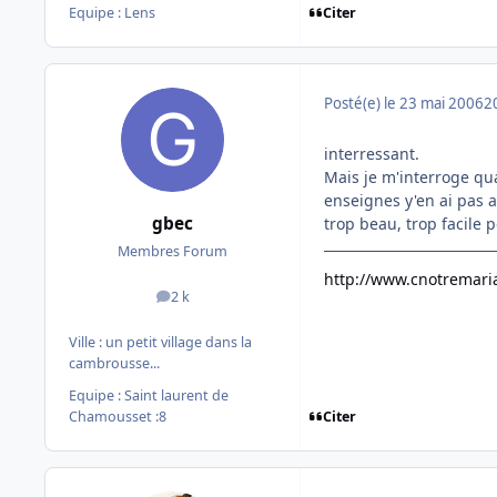
Citer
Equipe : Lens
Posté(e)
le 23 mai 2006
2
interressant.
Mais je m'interroge qua
enseignes y'en ai pas 
gbec
trop beau, trop facile 
Membres Forum
http://www.cnotremari
2 k
messages
Ville :
un petit village dans la
cambrousse...
Equipe : Saint laurent de
Citer
Chamousset :8