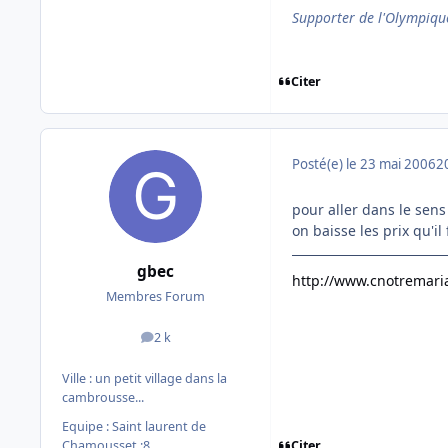
Supporter de l'Olympique
Citer
Posté(e)
le 23 mai 2006
2
pour aller dans le sens 
on baisse les prix qu'i
gbec
http://www.cnotremari
Membres Forum
2 k
messages
Ville :
un petit village dans la
cambrousse...
Equipe : Saint laurent de
Citer
Chamousset :8