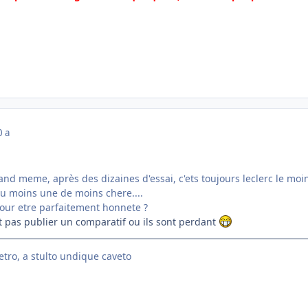
0 a
nd meme, après des dizaines d'essai, c'ets toujours leclerc le moins 
au moins une de moins chere....
pour etre parfaitement honnete ?
nt pas publier un comparatif ou ils sont perdant
etro, a stulto undique caveto