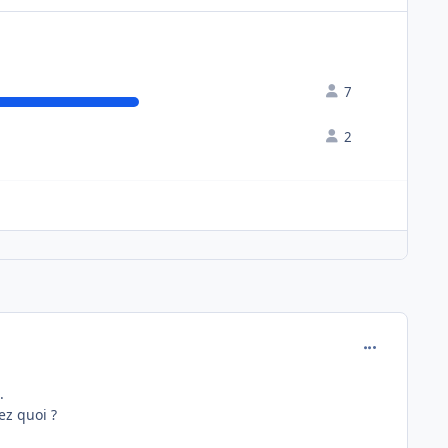
7
2
comment_136
.
ez quoi ?