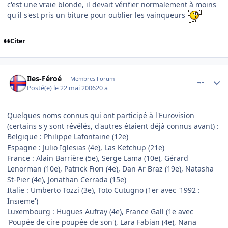
c'est une vraie blonde, il devait vérifier normalement à moins
qu'il s'est pris un biture pour oublier les vainqueurs
Citer
comment_136605
Author stats
Iles-Féroé
Membres Forum
Posté(e)
le 22 mai 2006
20 a
Quelques noms connus qui ont participé à l'Eurovision
(certains s'y sont révélés, d'autres étaient déjà connus avant) :
Belgique : Philippe Lafontaine (12e)
Espagne : Julio Iglesias (4e), Las Ketchup (21e)
France : Alain Barrière (5e), Serge Lama (10e), Gérard
Lenorman (10e), Patrick Fiori (4e), Dan Ar Braz (19e), Natasha
St-Pier (4e), Jonathan Cerrada (15e)
Italie : Umberto Tozzi (3e), Toto Cutugno (1er avec '1992 :
Insieme')
Luxembourg : Hugues Aufray (4e), France Gall (1e avec
'Poupée de cire poupée de son'), Lara Fabian (4e), Nana