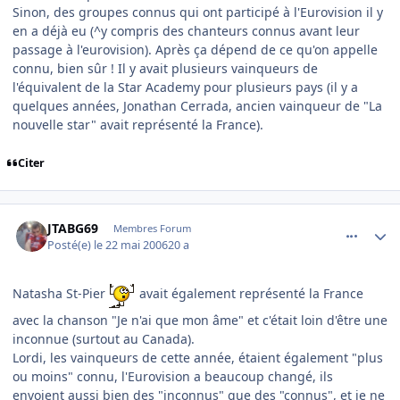
Sinon, des groupes connus qui ont participé à l'Eurovision il y
en a déjà eu (^y compris des chanteurs connus avant leur
passage à l'eurovision). Après ça dépend de ce qu'on appelle
connu, bien sûr ! Il y avait plusieurs vainqueurs de
l'équivalent de la Star Academy pour plusieurs pays (il y a
quelques années, Jonathan Cerrada, ancien vainqueur de "La
nouvelle star" avait représenté la France).
Citer
comment_136602
Author stats
JTABG69
Membres Forum
Posté(e)
le 22 mai 2006
20 a
Natasha St-Pier
avait également représenté la France
avec la chanson "Je n'ai que mon âme" et c'était loin d'être une
inconnue (surtout au Canada).
Lordi, les vainqueurs de cette année, étaient également "plus
ou moins" connu, l'Eurovision a beaucoup changé, ils
envoient aussi bien des "inconnus" que des "connus", et je ne