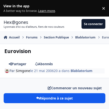
Aller au contenu
View in the app
×
Di
A better way to browse.
Learn more
.
Hex@gones
Se connecter
Lyonnais d'ici ou d'ailleurs, fiers de nos couleurs
Accueil
Forums
Section Publique
Blablatorium
Euro
Eurovision
Partager
Abonnés
Par
Simgone
le 21 mai 2006
20 a
dans
Blablatorium
Commencer un nouveau sujet
Répondre à ce sujet