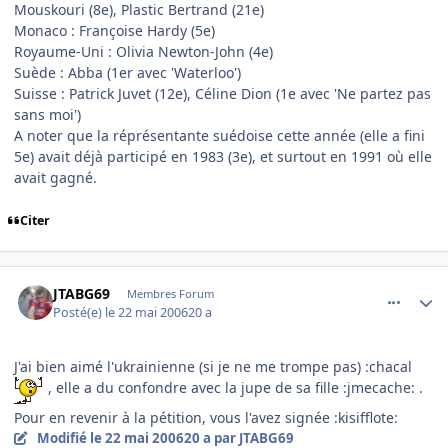
Mouskouri (8e), Plastic Bertrand (21e)
Monaco : Françoise Hardy (5e)
Royaume-Uni : Olivia Newton-John (4e)
Suède : Abba (1er avec 'Waterloo')
Suisse : Patrick Juvet (12e), Céline Dion (1e avec 'Ne partez pas
sans moi')
A noter que la réprésentante suédoise cette année (elle a fini
5e) avait déjà participé en 1983 (3e), et surtout en 1991 où elle
avait gagné.
Citer
comment_136606
Author stats
JTABG69
Membres Forum
Posté(e)
le 22 mai 2006
20 a
J'ai bien aimé l'ukrainienne (si je ne me trompe pas) :chacal
, elle a du confondre avec la jupe de sa fille :jmecache: .
Pour en revenir à la pétition, vous l'avez signée :kisifflote:
Modifié
le 22 mai 2006
20 a
par JTABG69