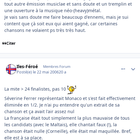
tout autre émission musiclae et sans doute et un tremplin et
une ouverture à la musique néo-(heavy)métal.
Je vais sans doute me faire beaucoup d'ennemi, mais je sui
content que çà soit eux qui aient gagné, car certaines
chansons ne volaient ps très très haut.
Citer
comment_136601
Author stats
Iles-Féroé
Membres Forum
Posté(e)
le 22 mai 2006
20 a
La mite > 24 finalistes, pas 10
Séverine Ferrer représentait Monaco et s'est fait effectivement
éliminée en 1/2. Je n'ai pu entendre qu'un extrait de sa
chanson et ça avait l'air assez nul
La française était tout simplement la plus mauvaise de tous
les candidats (avec le Maltais), elle chantait faux (!), la
chanson était nulle (Corneille), elle était mal maquillée. Bref,
elle est à sa place.