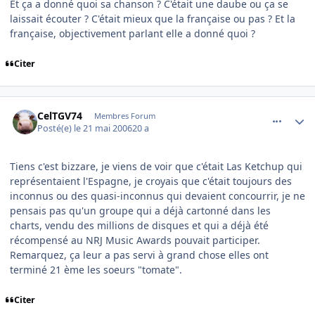
Et ça a donné quoi sa chanson ? C'était une daube ou ça se
laissait écouter ? C'était mieux que la française ou pas ? Et la
française, objectivement parlant elle a donné quoi ?
Citer
comment_136560
Author stats
CelTGV74
Membres Forum
Posté(e)
le 21 mai 2006
20 a
Tiens c'est bizzare, je viens de voir que c'était Las Ketchup qui
représentaient l'Espagne, je croyais que c'était toujours des
inconnus ou des quasi-inconnus qui devaient concourrir, je ne
pensais pas qu'un groupe qui a déjà cartonné dans les
charts, vendu des millions de disques et qui a déjà été
récompensé au NRJ Music Awards pouvait participer.
Remarquez, ça leur a pas servi à grand chose elles ont
terminé 21 ème les soeurs "tomate".
Citer