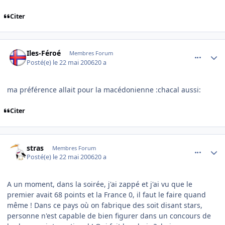
Citer
comment_136607
Author stats
Iles-Féroé
Membres Forum
Posté(e)
le 22 mai 2006
20 a
ma préférence allait pour la macédonienne :chacal aussi:
Citer
comment_136608
Author stats
stras
Membres Forum
Posté(e)
le 22 mai 2006
20 a
A un moment, dans la soirée, j'ai zappé et j'ai vu que le
premier avait 68 points et la France 0, il faut le faire quand
même ! Dans ce pays où on fabrique des soit disant stars,
personne n'est capable de bien figurer dans un concours de