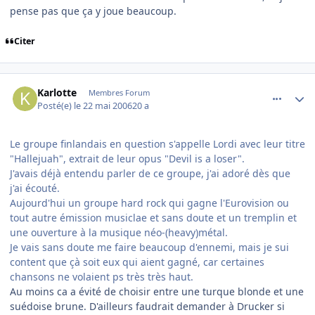
pense pas que ça y joue beaucoup.
Citer
comment_136603
Author stats
Karlotte
Membres Forum
Posté(e)
le 22 mai 2006
20 a
Le groupe finlandais en question s'appelle Lordi avec leur titre
"Hallejuah", extrait de leur opus "Devil is a loser".
J'avais déjà entendu parler de ce groupe, j'ai adoré dès que
j'ai écouté.
Aujourd'hui un groupe hard rock qui gagne l'Eurovision ou
tout autre émission musiclae et sans doute et un tremplin et
une ouverture à la musique néo-(heavy)métal.
Je vais sans doute me faire beaucoup d'ennemi, mais je sui
content que çà soit eux qui aient gagné, car certaines
chansons ne volaient ps très très haut.
Au moins ca a évité de choisir entre une turque blonde et une
suédoise brune. D'ailleurs faudrait demander à Drucker si