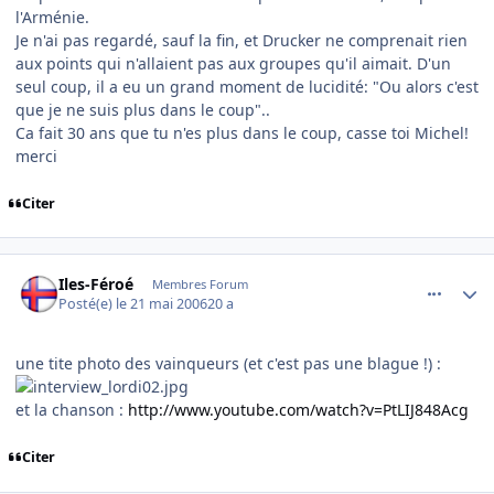
l'Arménie.
Je n'ai pas regardé, sauf la fin, et Drucker ne comprenait rien
aux points qui n'allaient pas aux groupes qu'il aimait. D'un
seul coup, il a eu un grand moment de lucidité: "Ou alors c'est
que je ne suis plus dans le coup"..
Ca fait 30 ans que tu n'es plus dans le coup, casse toi Michel!
merci
Citer
comment_136546
Author stats
Iles-Féroé
Membres Forum
Posté(e)
le 21 mai 2006
20 a
une tite photo des vainqueurs (et c'est pas une blague !) :
et la chanson :
http://www.youtube.com/watch?v=PtLIJ848Acg
Citer