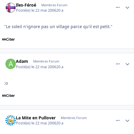
Iles-Féroé
Membres Forum
Posté(e)
le 22 mai 2006
20 a
"Le soleil n'ignore pas un village parce qu'il est petit."
Citer
comment_136615
Author stats
Adam
Membres Forum
Posté(e)
le 22 mai 2006
20 a
:o
Citer
comment_136620
Author stats
La Mite en Pullover
Membres Forum
Posté(e)
le 22 mai 2006
20 a