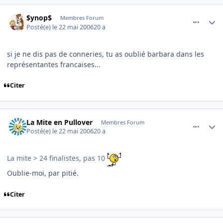
comment_136611
Author stats
$ynop$
Membres Forum
Posté(e)
le 22 mai 2006
20 a
si je ne dis pas de conneries, tu as oublié barbara dans les
représentantes francaises...
Citer
comment_136613
Author stats
La Mite en Pullover
Membres Forum
Posté(e)
le 22 mai 2006
20 a
La mite > 24 finalistes, pas 10
Oublie-moi, par pitié.
Citer
comment_136614
Author stats