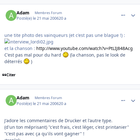
comment_136548
Author stats
Adam
Membres Forum
Posté(e)
le 21 mai 2006
20 a
une tite photo des vainqueurs (et c'est pas une blague !) :
et la chanson :
http://www.youtube.com/watch?v=PtLIJ848Acg
C'est pas mal pour du hard
(la chanson, pas le look de
déterrés
)
Citer
comment_136550
Author stats
Adam
Membres Forum
Posté(e)
le 21 mai 2006
20 a
J'adore les commentaires de Drucker et l'autre type.
(d'un ton méprisant) "c'est frais, c'est léger, c'est printanier"
"c'est pas avec ça qu'ils vont gagner" !