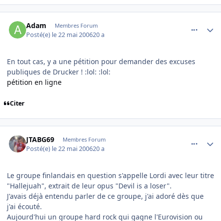
comment_136572
Author stats
Adam
Membres Forum
Posté(e)
le 22 mai 2006
20 a
En tout cas, y a une pétition pour demander des excuses
publiques de Drucker ! :lol: :lol:
pétition en ligne
Citer
comment_136575
Author stats
JTABG69
Membres Forum
Posté(e)
le 22 mai 2006
20 a
Le groupe finlandais en question s'appelle Lordi avec leur titre
"Hallejuah", extrait de leur opus "Devil is a loser".
J'avais déjà entendu parler de ce groupe, j'ai adoré dès que
j'ai écouté.
Aujourd'hui un groupe hard rock qui gagne l'Eurovision ou