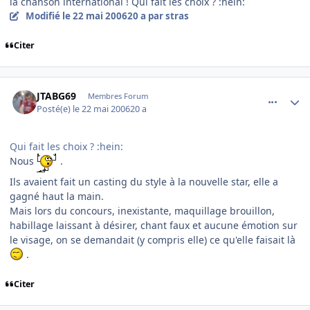
la chanson international ! Qui fait les choix ? :hein:
Modifié
le 22 mai 2006
20 a
par stras
Citer
comment_136609
Author stats
JTABG69
Membres Forum
Posté(e)
le 22 mai 2006
20 a
Qui fait les choix ? :hein:
Nous
.
Ils avaient fait un casting du style à la nouvelle star, elle a
gagné haut la main.
Mais lors du concours, inexistante, maquillage brouillon,
habillage laissant à désirer, chant faux et aucune émotion sur
le visage, on se demandait (y compris elle) ce qu'elle faisait là
.
Citer