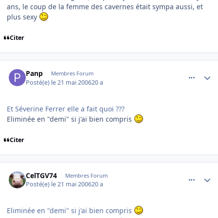
ans, le coup de la femme des cavernes était sympa aussi, et
plus sexy
Citer
comment_136557
Author stats
Panp
Membres Forum
Posté(e)
le 21 mai 2006
20 a
Et Séverine Ferrer elle a fait quoi ???
Eliminée en "demi" si j'ai bien compris
Citer
comment_136558
Author stats
CelTGV74
Membres Forum
Posté(e)
le 21 mai 2006
20 a
Eliminée en "demi" si j'ai bien compris