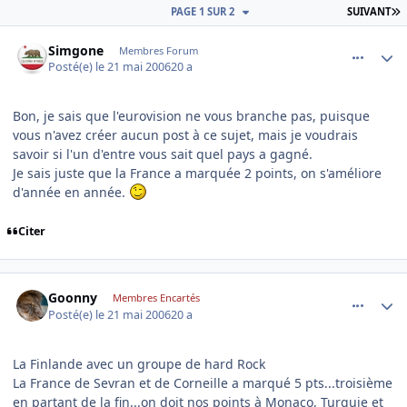
D
PAGE 1 SUR 2
SUIVANT
comment_136543
Author stats
Simgone
Membres Forum
Posté(e)
le 21 mai 2006
20 a
Bon, je sais que l'eurovision ne vous branche pas, puisque
vous n'avez créer aucun post à ce sujet, mais je voudrais
savoir si l'un d'entre vous sait quel pays a gagné.
Je sais juste que la France a marquée 2 points, on s'améliore
d'année en année.
Citer
comment_136545
Author stats
Goonny
Membres Encartés
Posté(e)
le 21 mai 2006
20 a
La Finlande avec un groupe de hard Rock
La France de Sevran et de Corneille a marqué 5 pts...troisième
en partant de la fin...on doit nos points à Monaco, Turquie et