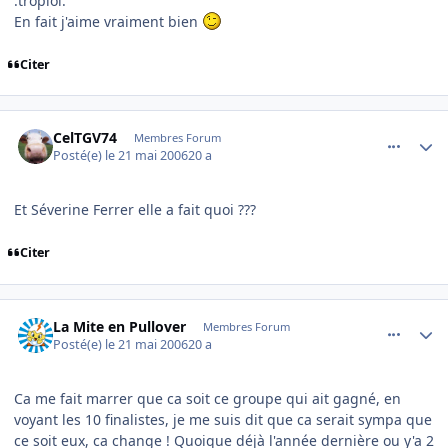
:troplol:
En fait j'aime vraiment bien
Citer
comment_136554
Author stats
CelTGV74
Membres Forum
Posté(e)
le 21 mai 2006
20 a
Et Séverine Ferrer elle a fait quoi ???
Citer
comment_136555
Author stats
La Mite en Pullover
Membres Forum
Posté(e)
le 21 mai 2006
20 a
Ca me fait marrer que ca soit ce groupe qui ait gagné, en
voyant les 10 finalistes, je me suis dit que ca serait sympa que
ce soit eux, ca change ! Quoique déjà l'année dernière ou y'a 2