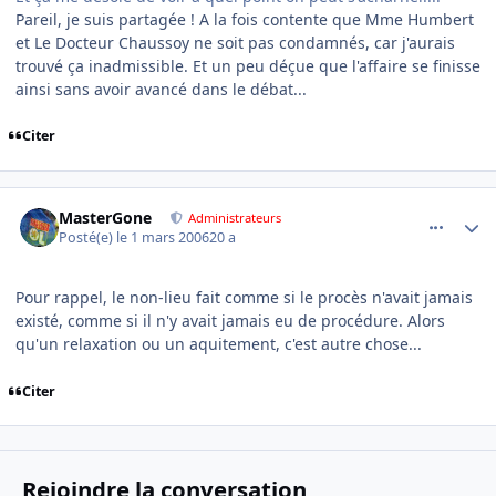
Pareil, je suis partagée ! A la fois contente que Mme Humbert
et Le Docteur Chaussoy ne soit pas condamnés, car j'aurais
trouvé ça inadmissible. Et un peu déçue que l'affaire se finisse
ainsi sans avoir avancé dans le débat...
Citer
comment_123069
Author stats
MasterGone
Administrateurs
Posté(e)
le 1 mars 2006
20 a
Pour rappel, le non-lieu fait comme si le procès n'avait jamais
existé, comme si il n'y avait jamais eu de procédure. Alors
qu'un relaxation ou un aquitement, c'est autre chose...
Citer
Rejoindre la conversation