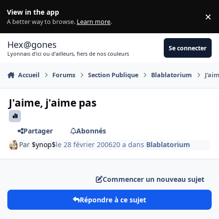
Aller au contenu
View in the app
×
Di
A better way to browse.
Learn more
.
Hex@gones
Se connecter
Lyonnais d'ici ou d'ailleurs, fiers de nos couleurs
Accueil
Forums
Section Publique
Blablatorium
J'ai
J'aime, j'aime pas
Partager
Abonnés
Par
$ynop$
le 28 février 2006
20 a
dans
Blablatorium
Commencer un nouveau sujet
Répondre à ce sujet