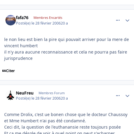
comment_122915
Author stats
fafa76
Membres Encartés
Posté(e)
le 28 février 2006
20 a
le non lieu est bien la pire qui pouvait arriver pour la mere de
vincent humbert
il n'y aura aucune reconnaissance et cela ne pourra pas faire
jurisprudence
Citer
comment_122923
Author stats
NeuFreu
Membres Forum
Posté(e)
le 28 février 2006
20 a
Comme Drolix, c'est ue bonen chose que le docteur Chaussoy
et Mme Humbert n'ai pas été condamné.
Ceci dit, la question de l'euthanansie reste toujours posée
Et ça me désole de voir à quel point on peut s'acharner....