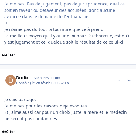
J'aime pas. Pas de jugement, pas de jurisprudence, quel ce
soit en faveur ou défaveur des accusées, donc aucune
avancée dans le domaine de l'euthanasie...
:+1:
Je n'aime pas du tout la tournure que celà prend.
Le meilleur moyen qu'il y ai une loi pour l'euthanasie, est qu'il
y est jugement et ce, quelque soit le résultat de ce celui-ci.
Citer
comment_122910
Author stats
Drolix
Membres Forum
Posté(e)
le 28 février 2006
20 a
Je suis partage.
J'aime pas pour les raisons deja evoques.
Et j'aime aussi car pour un choix juste la mere et le medecin
ne seront pas condamnes.
Citer