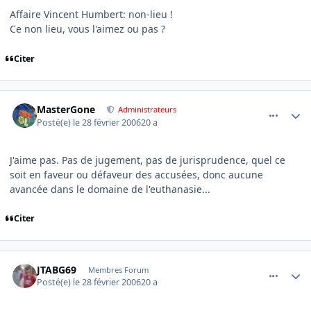
Affaire Vincent Humbert: non-lieu !
Ce non lieu, vous l'aimez ou pas ?
Citer
comment_122903
Author stats
MasterGone
Administrateurs
Posté(e)
le 28 février 2006
20 a
J'aime pas. Pas de jugement, pas de jurisprudence, quel ce
soit en faveur ou défaveur des accusées, donc aucune
avancée dans le domaine de l'euthanasie...
Citer
comment_122907
Author stats
JTABG69
Membres Forum
Posté(e)
le 28 février 2006
20 a