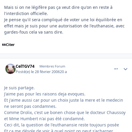
Mais si on ne légifère pas ça veut dire qu'on en reste à
l'interdiction officielle.
Je pense qu'il sera compliqué de voter une loi équilibrée en
effet mais je suis pour une autorisation de l'euthanasie, avec
gardes-fous cela va sans dire.
Citer
comment_122985
Author stats
CelTGV74
Membres Forum
Posté(e)
le 28 février 2006
20 a
Je suis partage.
J'aime pas pour les raisons deja evoques.
Et j'aime aussi car pour un choix juste la mere et le medecin
ne seront pas condamnes.
Comme Drolix, c'est ue bonen chose que le docteur Chaussoy
et Mme Humbert n'ai pas été condamné.
Ceci dit, la question de l'euthanansie reste toujours posée
Et ça me désole de voir à quel point on peut s'acharner....