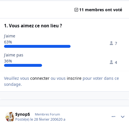
11 membres ont voté
1. Vous aimez ce non lieu ?
J'aime
63%
7
J'aime pas
36%
4
Veuillez vous
connecter
ou vous
inscrire
pour voter dans ce
sondage.
comment_122895
Author stats
$ynop$
Membres Forum
Posté(e)
le 28 février 2006
20 a