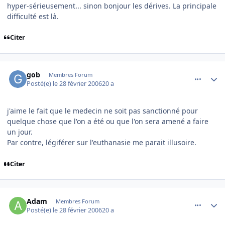
hyper-sérieusement... sinon bonjour les dérives. La principale
difficulté est là.
Citer
comment_122949
Author stats
gob
Membres Forum
Posté(e)
le 28 février 2006
20 a
j'aime le fait que le medecin ne soit pas sanctionné pour
quelque chose que l'on a été ou que l'on sera amené a faire
un jour.
Par contre, légiférer sur l'euthanasie me parait illusoire.
Citer
comment_122980
Author stats
Adam
Membres Forum
Posté(e)
le 28 février 2006
20 a