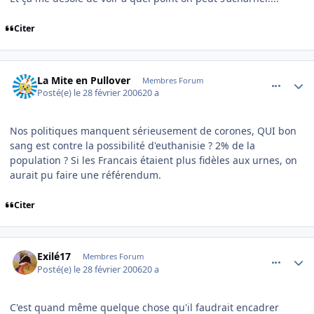
Citer
comment_122932
Author stats
La Mite en Pullover
Membres Forum
Posté(e)
le 28 février 2006
20 a
Nos politiques manquent sérieusement de corones, QUI bon
sang est contre la possibilité d'euthanisie ? 2% de la
population ? Si les Francais étaient plus fidèles aux urnes, on
aurait pu faire une référendum.
Citer
comment_122941
Author stats
Exilé17
Membres Forum
Posté(e)
le 28 février 2006
20 a
C'est quand même quelque chose qu'il faudrait encadrer