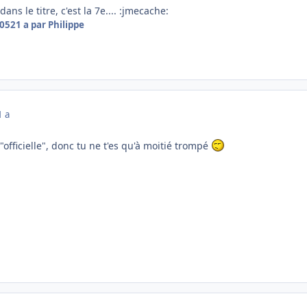
ns le titre, c'est la 7e.... :jmecache:
005
21 a
par Philippe
1 a
s "officielle", donc tu ne t'es qu'à moitié trompé