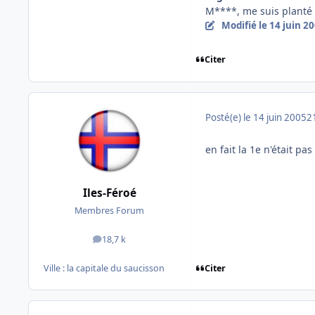
M****, me suis planté da
Modifié
le 14 juin 2
Citer
Posté(e)
le 14 juin 2005
2
en fait la 1e n'était pa
Iles-Féroé
Membres Forum
18,7 k
messages
Citer
Ville :
la capitale du saucisson