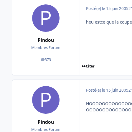
Posté(e)
le 15 juin 2005
2
heu estce que la coupe 
Pindou
Membres Forum
373
messages
Citer
Posté(e)
le 15 juin 2005
2
HOOOOOOOOOOOOO
OOOOOOOOOOOOOOO
Pindou
Membres Forum