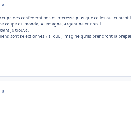
1 a
oupe des confederations m'interesse plus que celles ou jouaient la
ine coupe du monde, Allemagne, Argentine et Bresil.
ssant je trouve.
liens sont selectionnes ? si oui, j'imagine qu'ils prendront la prepa
1 a
é