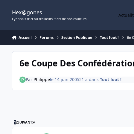
Aller au contenu
Hex@gones
Actuali
Lyonnais d'ici ou d'ailleurs, fiers de nos couleurs
Accueil
Forums
Section Publique
Tout foot !
6e 
6e Coupe Des Confédératio
Par
Philippe
le 14 juin 2005
21 a
dans
Tout foot !
DERNIÈRE PAGE
1
2
SUIVANT