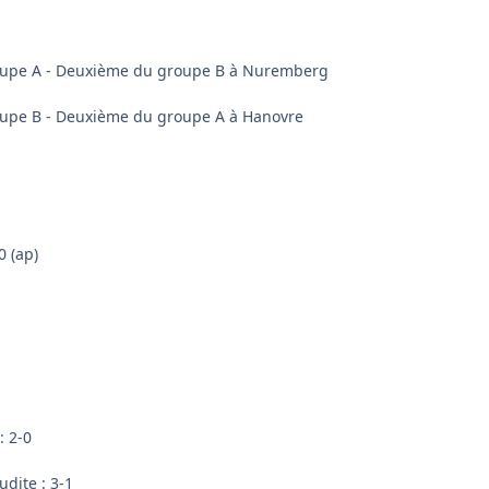
oupe A - Deuxième du groupe B à Nuremberg
oupe B - Deuxième du groupe A à Hanovre
0 (ap)
: 2-0
udite : 3-1