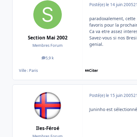
Posté(e)
le 14 juin 2005
2
paradoxalement, cette c
favoris pour la procha
Ca va etre assez intere
Section Mai 2002
Savez-vous si nos Bresi
genial.
Membres Forum
5,9 k
messages
Citer
Ville :
Paris
Posté(e)
le 15 juin 2005
2
Juninho est sélectionn
Iles-Féroé
Membres Forum