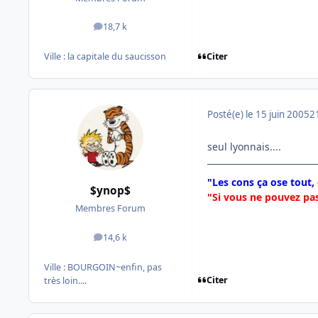
18,7 k
messages
Citer
Ville :
la capitale du saucisson
Posté(e)
le 15 juin 2005
2
seul lyonnais....
"Les cons ça ose tout,
$ynop$
"Si vous ne pouvez pas
Membres Forum
14,6 k
messages
Ville :
BOURGOIN~enfin, pas
Citer
très loin....