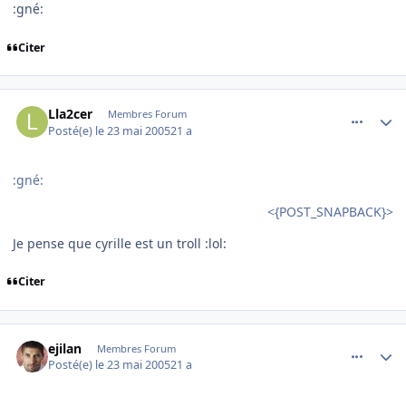
:gné:
Citer
comment_76711
Author stats
Lla2cer
Membres Forum
Posté(e)
le 23 mai 2005
21 a
:gné:
<{POST_SNAPBACK}>
Je pense que cyrille est un troll :lol:
Citer
comment_76712
Author stats
ejilan
Membres Forum
Posté(e)
le 23 mai 2005
21 a