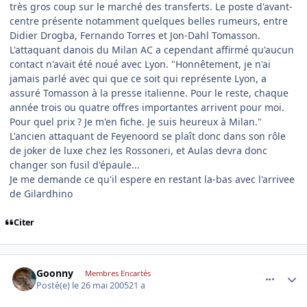
très gros coup sur le marché des transferts. Le poste d'avant-
centre présente notamment quelques belles rumeurs, entre
Didier Drogba, Fernando Torres et Jon-Dahl Tomasson.
L'attaquant danois du Milan AC a cependant affirmé qu'aucun
contact n'avait été noué avec Lyon. "Honnêtement, je n'ai
jamais parlé avec qui que ce soit qui représente Lyon, a
assuré Tomasson à la presse italienne. Pour le reste, chaque
année trois ou quatre offres importantes arrivent pour moi.
Pour quel prix ? Je m'en fiche. Je suis heureux à Milan."
L'ancien attaquant de Feyenoord se plaît donc dans son rôle
de joker de luxe chez les Rossoneri, et Aulas devra donc
changer son fusil d'épaule...
Je me demande ce qu'il espere en restant la-bas avec l'arrivee
de Gilardhino
Citer
comment_76994
Author stats
Goonny
Membres Encartés
Posté(e)
le 26 mai 2005
21 a