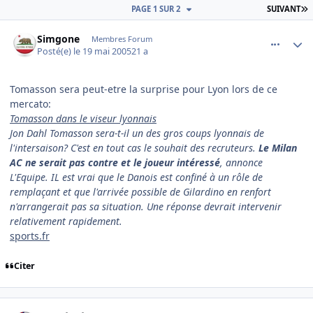
D
PAGE 1 SUR 2
SUIVANT
comment_76293
Author stats
Simgone
Membres Forum
Posté(e)
le 19 mai 2005
21 a
Tomasson sera peut-etre la surprise pour Lyon lors de ce
mercato:
Tomasson dans le viseur lyonnais
Jon Dahl Tomasson sera-t-il un des gros coups lyonnais de
l'intersaison? C'est en tout cas le souhait des recruteurs.
Le Milan
AC ne serait pas contre et le joueur intéressé
, annonce
L'Equipe. IL est vrai que le Danois est confiné à un rôle de
remplaçant et que l'arrivée possible de Gilardino en renfort
n'arrangerait pas sa situation. Une réponse devrait intervenir
relativement rapidement.
sports.fr
Citer
comment_76298
Author stats