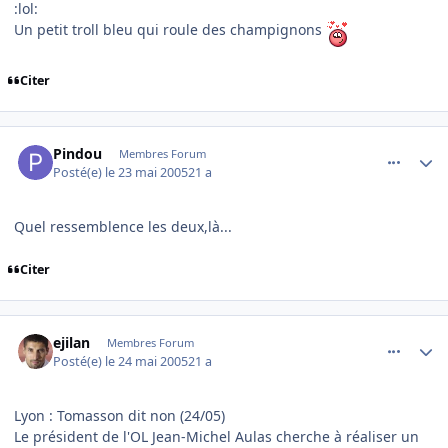
:lol:
Un petit troll bleu qui roule des champignons
Citer
comment_76716
Author stats
Pindou
Membres Forum
Posté(e)
le 23 mai 2005
21 a
Quel ressemblence les deux,là...
Citer
comment_76751
Author stats
ejilan
Membres Forum
Posté(e)
le 24 mai 2005
21 a
Lyon : Tomasson dit non (24/05)
Le président de l'OL Jean-Michel Aulas cherche à réaliser un