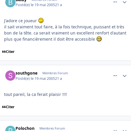
Posté(e)
le 19 mai 2005
21 a
J'adore ce joueur
il sait vraiment tout faire, à la fois technique, puissant et très
bon de la tête. ca serait vraiment un excellent renfort d'autant
plus que financièrement il doit être accessible
Citer
comment_76310
Author stats
southgone
Membres Forum
Posté(e)
le 19 mai 2005
21 a
tout pareil, la ca ferait plaisir !!!!
Citer
comment_76313
Author stats
Polochon
Membres Forum