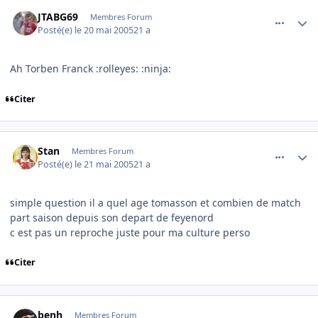
comment_76393
Author stats
JTABG69
Membres Forum
Posté(e)
le 20 mai 2005
21 a
Ah Torben Franck :rolleyes: :ninja:
Citer
comment_76437
Author stats
Stan
Membres Forum
Posté(e)
le 21 mai 2005
21 a
simple question il a quel age tomasson et combien de match
part saison depuis son depart de feyenord
c est pas un reproche juste pour ma culture perso
Citer
comment_76439
Author stats
benh
Membres Forum