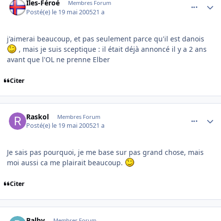
Iles-Féroé
Membres Forum
Posté(e)
le 19 mai 2005
21 a
j'aimerai beaucoup, et pas seulement parce qu'il est danois
, mais je suis sceptique : il était déjà annoncé il y a 2 ans
avant que l'OL ne prenne Elber
Citer
comment_76300
Author stats
Raskol
Membres Forum
Posté(e)
le 19 mai 2005
21 a
Je sais pas pourquoi, je me base sur pas grand chose, mais
moi aussi ca me plairait beaucoup.
Citer
comment_76305
Author stats
Balby
Membres Forum