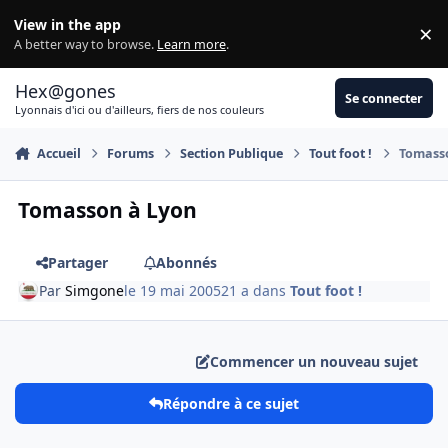
Aller au contenu
View in the app
×
Di
A better way to browse.
Learn more
.
Hex@gones
Se connecter
Lyonnais d'ici ou d'ailleurs, fiers de nos couleurs
Accueil
Forums
Section Publique
Tout foot !
Tomass
Tomasson à Lyon
Partager
Abonnés
Par
Simgone
le 19 mai 2005
21 a
dans
Tout foot !
Commencer un nouveau sujet
Répondre à ce sujet