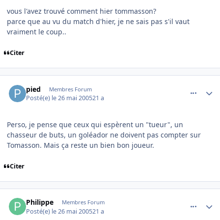
vous l'avez trouvé comment hier tommasson?
parce que au vu du match d'hier, je ne sais pas s'il vaut
vraiment le coup..
Citer
comment_76998
Author stats
pied
Membres Forum
Posté(e)
le 26 mai 2005
21 a
Perso, je pense que ceux qui espèrent un "tueur", un
chasseur de buts, un goléador ne doivent pas compter sur
Tomasson. Mais ça reste un bien bon joueur.
Citer
comment_77000
Author stats
Philippe
Membres Forum
Posté(e)
le 26 mai 2005
21 a