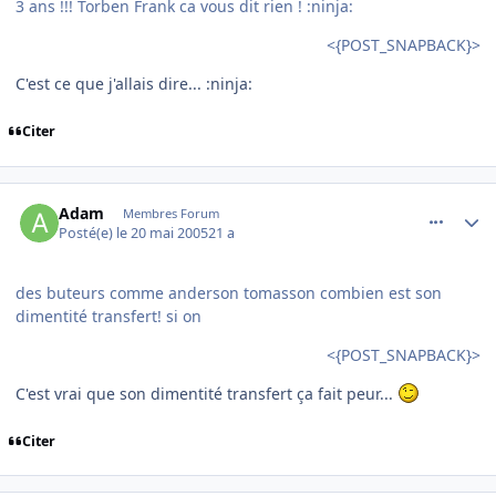
3 ans !!! Torben Frank ca vous dit rien ! :ninja:
<{POST_SNAPBACK}>
C'est ce que j'allais dire... :ninja:
Citer
comment_76384
Author stats
Adam
Membres Forum
Posté(e)
le 20 mai 2005
21 a
des buteurs comme anderson tomasson combien est son
dimentité transfert! si on
<{POST_SNAPBACK}>
C'est vrai que son dimentité transfert ça fait peur...
Citer