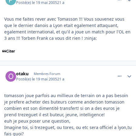
Posté(e)
le 19 mai 2005
21 a
Vous me faites rever avec Tomasson !!! Vous souvenez vous
que le dernier danois a Lyon etait egalement attaquant,
egalement international, et qu'il a joue un match pour l'OL en
3 ans !!! Torben Frank ca vous dit rien ! :ninja:
Citer
comment_76315
Author stats
otaku
Membres Forum
Posté(e)
le 19 mai 2005
21 a
tomasson joue parfois au millieux de terrain on a pas besoin
je prefere acheter des buteurs comme anderson tomasson
combien est son dimentité transfert! si on a des euros je
prend trezeguet il est buteur, jeune, intelligence!
euh je peux poser une question,
Imagine toi, si trezeguet, ou tores, ou etc sera officiel a lyon,tu
fais quoi?