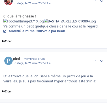
Posté(e)
le 21 mai 2005
21 a
Clique là feignasse !
Y'a comme un petit quelque chose dans le cou et le regard...
Modifié
le 21 mai 2005
21 a
par benh
Citer
comment_76444
Author stats
pied
Membres Forum
Posté(e)
le 21 mai 2005
21 a
Et je trouve que le Jon Dahl a même un profil de jeu à la
Vairelles. Je suis pas forcément hyper enthousiaste :ninja:
Citer
comment_76608
Author stats