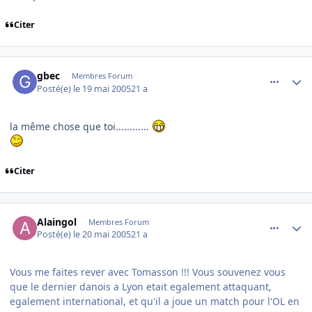
Citer
comment_76317
Author stats
gbec
Membres Forum
Posté(e)
le 19 mai 2005
21 a
la même chose que toi............
Citer
comment_76377
Author stats
Alaingol
Membres Forum
Posté(e)
le 20 mai 2005
21 a
Vous me faites rever avec Tomasson !!! Vous souvenez vous
que le dernier danois a Lyon etait egalement attaquant,
egalement international, et qu'il a joue un match pour l'OL en