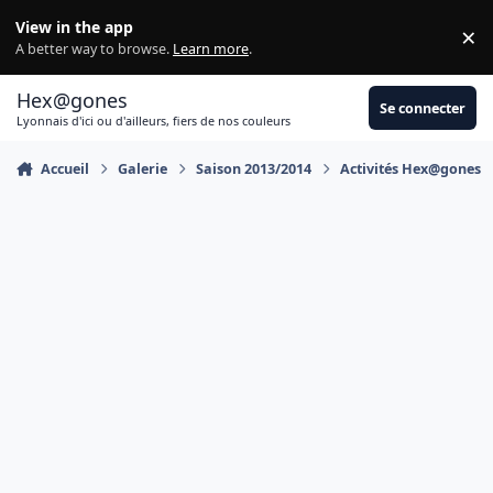
Aller au contenu
View in the app
×
Di
A better way to browse.
Learn more
.
Hex@gones
Se connecter
Lyonnais d'ici ou d'ailleurs, fiers de nos couleurs
Accueil
Galerie
Saison 2013/2014
Activités Hex@gones