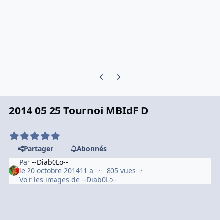
Previous carousel slide
Next carousel slide
2014 05 25 Tournoi MBIdF D
Partager
Abonnés
Par
--Diab0Lo--
le 20 octobre 2014
11 a
805 vues
Voir les images de --Diab0Lo--