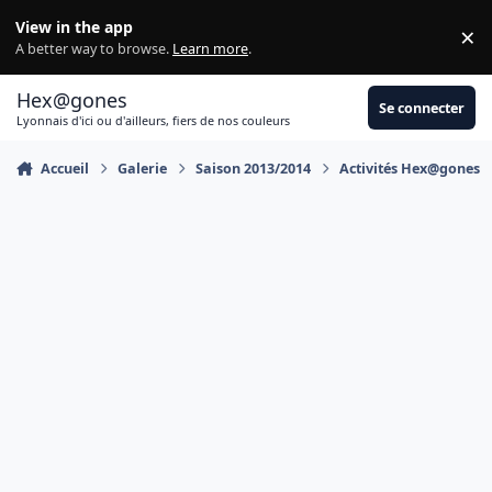
Aller au contenu
View in the app
×
Di
A better way to browse.
Learn more
.
Hex@gones
Se connecter
Lyonnais d'ici ou d'ailleurs, fiers de nos couleurs
Accueil
Galerie
Saison 2013/2014
Activités Hex@gones