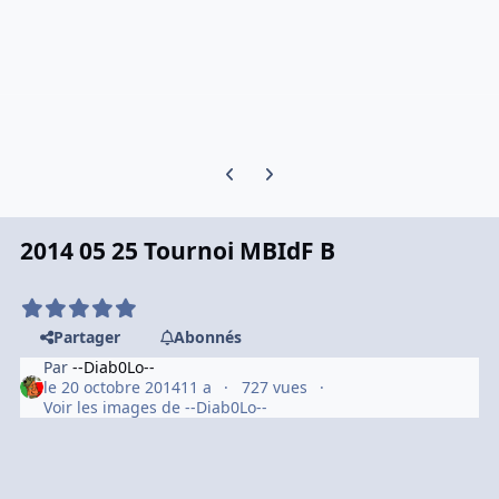
Previous carousel slide
Next carousel slide
2014 05 25 Tournoi MBIdF B
Partager
Abonnés
Par
--Diab0Lo--
le 20 octobre 2014
11 a
727 vues
Voir les images de --Diab0Lo--