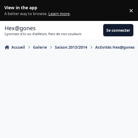
Aller au contenu
View in the app
×
Di
A better way to browse.
Learn more
.
Hex@gones
Se connecter
Lyonnais d'ici ou d'ailleurs, fiers de nos couleurs
Accueil
Galerie
Saison 2013/2014
Activités Hex@gones