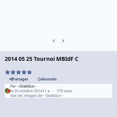
Previous carousel slide
Next carousel slide
2014 05 25 Tournoi MBIdF C
Partager
Abonnés
Par
--Diab0Lo--
le 20 octobre 2014
11 a
770 vues
Voir les images de --Diab0Lo--