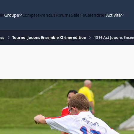
tés
Groupe
Comptes-rendus
Forums
Galerie
Calendrier
Activité
nes
Tournoi Jouons Ensemble XI ème édition
1314 Act Jouons Ense