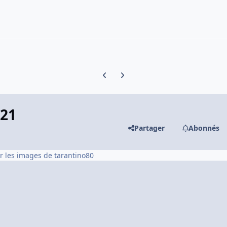
Previous carousel slide
Next carousel slide
121
Partager
Abonnés
ir les images de tarantino80