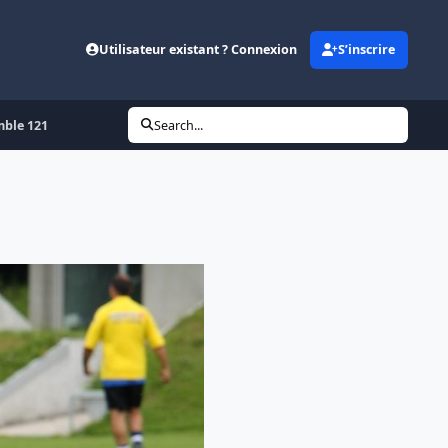
Utilisateur existant ? Connexion
S’inscrire
mble 121
Search...