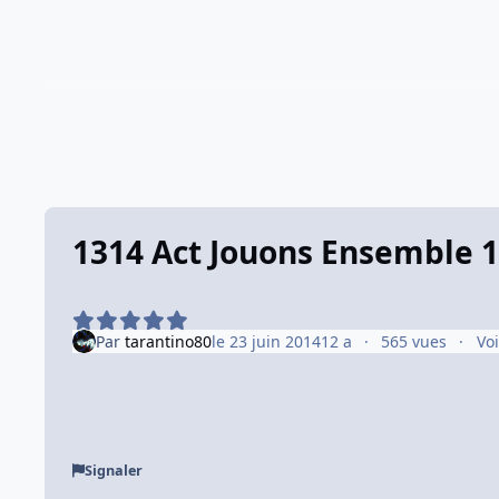
1314 Act Jouons Ensemble 
Par
tarantino80
le 23 juin 2014
12 a
565 vues
Vo
Signaler