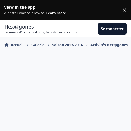
Aller au contenu
View in the app
×
Di
A better way to browse.
Learn more
.
Hex@gones
Se connecter
Lyonnais d'ici ou d'ailleurs, fiers de nos couleurs
Accueil
Galerie
Saison 2013/2014
Activités Hex@gones