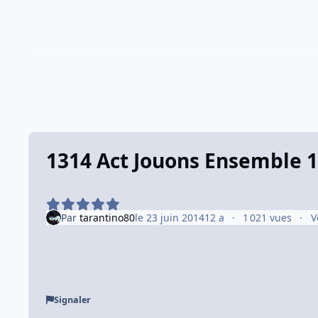
1314 Act Jouons Ensemble 
Par
tarantino80
le 23 juin 2014
12 a
1 021 vues
V
Signaler