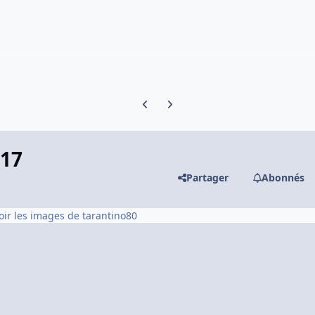
Previous carousel slide
Next carousel slide
117
Partager
Abonnés
oir les images de tarantino80