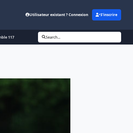
Utilisateur existant ? Connexion
S’inscrire
mble 117
Search...