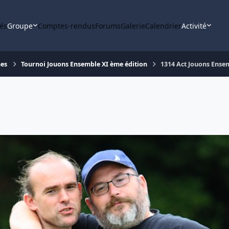
tés
Groupe
Comptes-rendus
Forums
Galerie
Calendrier
Activité
nes
Tournoi Jouons Ensemble XI ème édition
1314 Act Jouons Ense