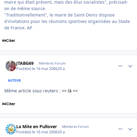
maire qui était présent, mais des élus socialistes", précisait-
on de même source.
"Traditionnellement", le maire de Saint-Denis dispose
d'invitations pour les réunions sportives organisées au Stade
de France. AP
Citer
comment_135747
Author stats
JTABG69
Membres Forum
Posté(e)
le 16 mai 2006
20 a
AUTEUR
Même article sous reuters :
>> là <<
Citer
comment_135845
Author stats
La Mite en Pullover
Membres Forum
Posté(e)
le 16 mai 2006
20 a