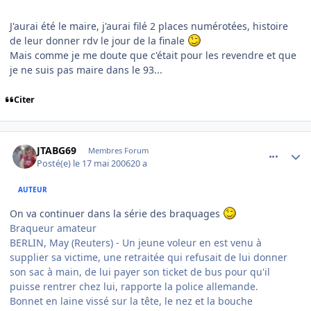
J'aurai été le maire, j'aurai filé 2 places numérotées, histoire
de leur donner rdv le jour de la finale
Mais comme je me doute que c'était pour les revendre et que
je ne suis pas maire dans le 93...
Citer
comment_135944
Author stats
JTABG69
Membres Forum
Posté(e)
le 17 mai 2006
20 a
AUTEUR
On va continuer dans la série des braquages
Braqueur amateur
BERLIN, May (Reuters) - Un jeune voleur en est venu à
supplier sa victime, une retraitée qui refusait de lui donner
son sac à main, de lui payer son ticket de bus pour qu'il
puisse rentrer chez lui, rapporte la police allemande.
Bonnet en laine vissé sur la tête, le nez et la bouche