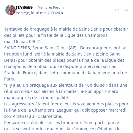
comment_135739
Author stats
JTABG69
Membres Forum
Posté(e)
le 16 mai 2006
20 a
Tentative de braquage à la mairie de Saint-Denis pour obtenir
des billets pour la finale de la Ligue des Champions
mar 16 mai, 09h41
SAINT-DENIS, Seine-Saint-Denis (AP) - Deux braqueurs ont fait
irruption lundi soir à la mairie de Saint-Denis (Seine-Saint-
Denis) pour obtenir des places pour la finale de la Ligue des
champions de football qui se disputera mercredi soir au
Stade de France, dans cette commune de la banlieue nord de
Paris.
"Il y a eu un braquage aux alentours de 10h du soir dans une
réunion d'élus socialistes à la mairie", a-t-on appris mardi
matin auprès de la municipalité.
Les agresseurs étaient "deux" et "ils voulaient des places pour
la finale de la Champions' League" qui doit opposer mercredi
soir Arsenal au FC Barcelone.
Personne n'a été blessé. Les braqueurs "sont partis parce
qu'ils se sont rendus que dans la réunion, ce n'était pas le