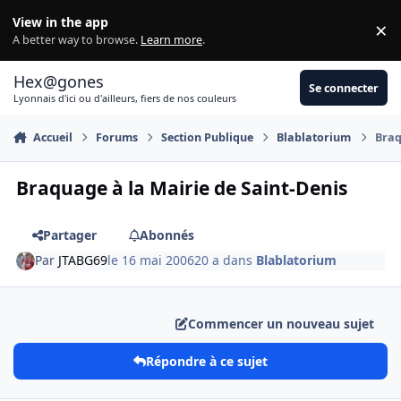
Aller au contenu
View in the app
×
Di
A better way to browse.
Learn more
.
Hex@gones
Se connecter
Lyonnais d'ici ou d'ailleurs, fiers de nos couleurs
Accueil
Forums
Section Publique
Blablatorium
Braq
Braquage à la Mairie de Saint-Denis
Partager
Abonnés
Par
JTABG69
le 16 mai 2006
20 a
dans
Blablatorium
Commencer un nouveau sujet
Répondre à ce sujet