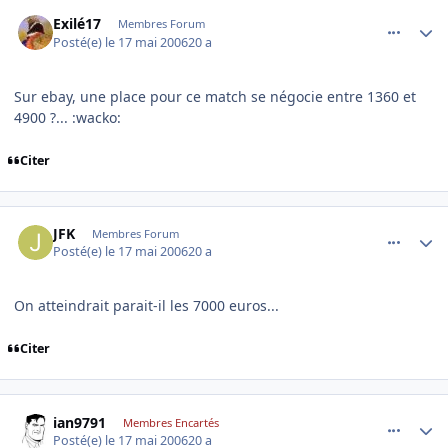
comment_135985
Author stats
Exilé17
Membres Forum
Posté(e)
le 17 mai 2006
20 a
Sur ebay, une place pour ce match se négocie entre 1360 et
4900 ?... :wacko:
Citer
comment_135987
Author stats
JFK
Membres Forum
Posté(e)
le 17 mai 2006
20 a
On atteindrait parait-il les 7000 euros...
Citer
comment_135988
Author stats
ian9791
Membres Encartés
Posté(e)
le 17 mai 2006
20 a