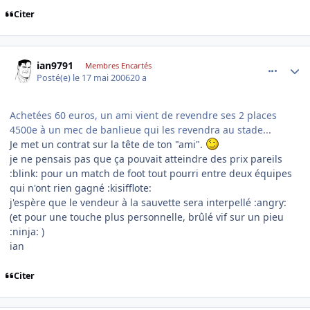
Citer
comment_135981
Author stats
ian9791
Membres Encartés
Posté(e)
le 17 mai 2006
20 a
Achetées 60 euros, un ami vient de revendre ses 2 places
4500e à un mec de banlieue qui les revendra au stade...
Je met un contrat sur la tête de ton "ami".
je ne pensais pas que ça pouvait atteindre des prix pareils
:blink: pour un match de foot tout pourri entre deux équipes
qui n'ont rien gagné :kisifflote:
j'espère que le vendeur à la sauvette sera interpellé :angry:
(et pour une touche plus personnelle, brûlé vif sur un pieu
:ninja: )
ian
Citer