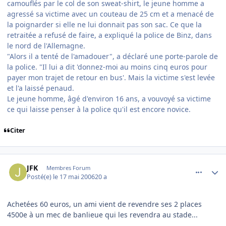
camouflés par le col de son sweat-shirt, le jeune homme a
agressé sa victime avec un couteau de 25 cm et a menacé de
la poignarder si elle ne lui donnait pas son sac. Ce que la
retraitée a refusé de faire, a expliqué la police de Binz, dans
le nord de l'Allemagne.
"Alors il a tenté de l'amadouer", a déclaré une porte-parole de
la police. "Il lui a dit 'donnez-moi au moins cinq euros pour
payer mon trajet de retour en bus'. Mais la victime s'est levée
et l'a laissé penaud.
Le jeune homme, âgé d'environ 16 ans, a vouvoyé sa victime
ce qui laisse penser à la police qu'il est encore novice.
Citer
comment_135977
Author stats
JFK
Membres Forum
Posté(e)
le 17 mai 2006
20 a
Achetées 60 euros, un ami vient de revendre ses 2 places
4500e à un mec de banlieue qui les revendra au stade...