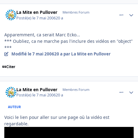
comment_134190
Author stats
La Mite en Pullover
Membres Forum
Posté(e)
le 7 mai 2006
20 a
Apparemment, ca serait Marc Ecko...
*** Oubliez, ca ne marche pas l'inclure des vidéos en "object"
***
Modifié
le 7 mai 2006
20 a
par La Mite en Pullover
Citer
comment_134191
Author stats
La Mite en Pullover
Membres Forum
Posté(e)
le 7 mai 2006
20 a
AUTEUR
Voici le lien pour aller sur une page où la vidéo est
regardable.