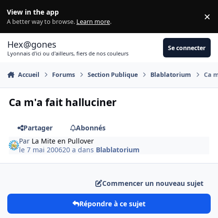
Aller au contenu
View in the app
×
Di
A better way to browse.
Learn more
.
Hex@gones
Se connecter
Lyonnais d'ici ou d'ailleurs, fiers de nos couleurs
Accueil
Forums
Section Publique
Blablatorium
Ca m
Ca m'a fait halluciner
Partager
Abonnés
Par
La Mite en Pullover
le 7 mai 2006
20 a
dans
Blablatorium
Commencer un nouveau sujet
Répondre à ce sujet