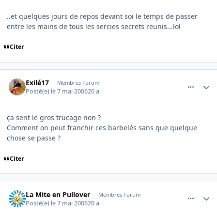
..et quelques jours de repos devant soi le temps de passer
entre les mains de tous les sercies secrets reunis...lol
Citer
comment_134220
Author stats
Exilé17
Membres Forum
Posté(e)
le 7 mai 2006
20 a
ça sent le gros trucage non ?
Comment on peut franchir ces barbelés sans que quelque
chose se passe ?
Citer
comment_134225
Author stats
La Mite en Pullover
Membres Forum
Posté(e)
le 7 mai 2006
20 a