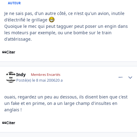
AUTEUR
Je ne sais pas, d'un autre côté, ce n'est qu'un avion, inutile
d'électrifié le grillage
Quoique le mec qui peut tagguer peut poser un engin dans
les moteurs par exemple, ou une bombe sur le train
d'attérissage.
Citer
comment_134284
Author stats
Indy
Membres Encartés
Posté(e)
le 8 mai 2006
20 a
ouais, regardez un peu au dessous, ils disent bien que c'est
un fake et en prime, on a un large champ d'insultes en
anglais !
Citer