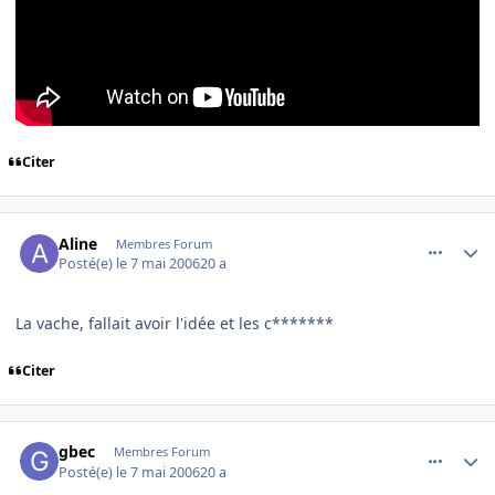
Citer
comment_134192
Author stats
Aline
Membres Forum
Posté(e)
le 7 mai 2006
20 a
La vache, fallait avoir l'idée et les c*******
Citer
comment_134206
Author stats
gbec
Membres Forum
Posté(e)
le 7 mai 2006
20 a