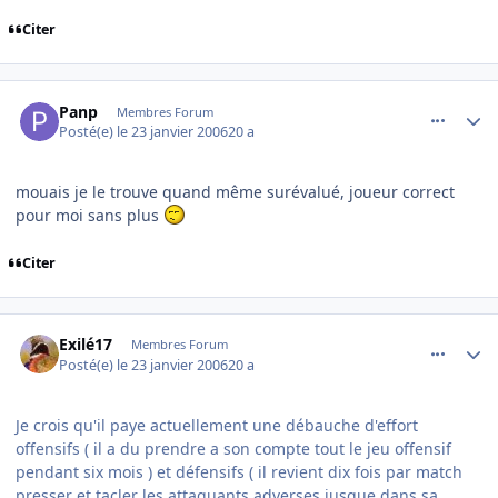
Citer
comment_117448
Author stats
Panp
Membres Forum
Posté(e)
le 23 janvier 2006
20 a
mouais je le trouve quand même surévalué, joueur correct
pour moi sans plus
Citer
comment_117451
Author stats
Exilé17
Membres Forum
Posté(e)
le 23 janvier 2006
20 a
Je crois qu'il paye actuellement une débauche d'effort
offensifs ( il a du prendre a son compte tout le jeu offensif
pendant six mois ) et défensifs ( il revient dix fois par match
presser et tacler les attaquants adverses jusque dans sa