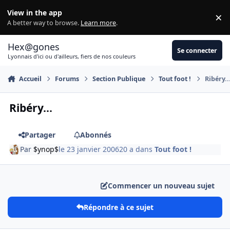
Aller au contenu
View in the app
×
Di
A better way to browse.
Learn more
.
Hex@gones
Se connecter
Lyonnais d'ici ou d'ailleurs, fiers de nos couleurs
Accueil
Forums
Section Publique
Tout foot !
Ribéry..
Ribéry...
Partager
Abonnés
Par
$ynop$
le 23 janvier 2006
20 a
dans
Tout foot !
Commencer un nouveau sujet
Répondre à ce sujet