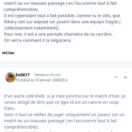
match ou un mauvais passage ( en l'occurence tout à fait
compréhensible).
Il est cependant tout a fait possible, comme tu le sdis, que
Ribery soit sur-exposé car jouant dans une equipe fragile (
collectivement notamment).
Pour moi, il est a une periode charnière de sa carrière.
On verra comment il la négociera.
Citer
comment_117465
Author stats
Exilé17
Membres Forum
Posté(e)
le 23 janvier 2006
20 a
d'un autre coté éxilé, si je note Juninho sur le match d'hier, je
serais obligé de dire que ce type là est un cancre en coup
franc.
Donc il faut se méfier de juger uniquement un joueur sur un
match ou un mauvais passage ( en l'occurence tout à fait
compréhensible).