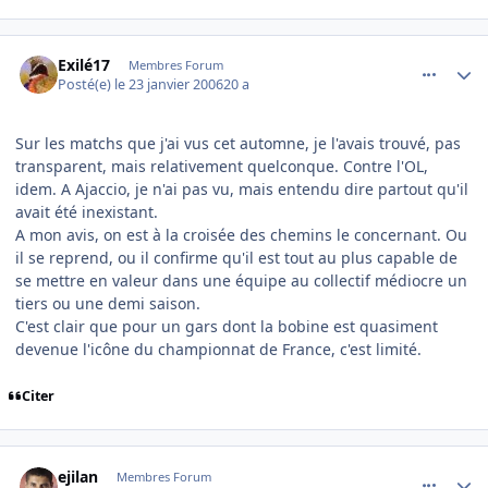
comment_117434
Author stats
Exilé17
Membres Forum
Posté(e)
le 23 janvier 2006
20 a
Sur les matchs que j'ai vus cet automne, je l'avais trouvé, pas
transparent, mais relativement quelconque. Contre l'OL,
idem. A Ajaccio, je n'ai pas vu, mais entendu dire partout qu'il
avait été inexistant.
A mon avis, on est à la croisée des chemins le concernant. Ou
il se reprend, ou il confirme qu'il est tout au plus capable de
se mettre en valeur dans une équipe au collectif médiocre un
tiers ou une demi saison.
C'est clair que pour un gars dont la bobine est quasiment
devenue l'icône du championnat de France, c'est limité.
Citer
comment_117437
Author stats
ejilan
Membres Forum