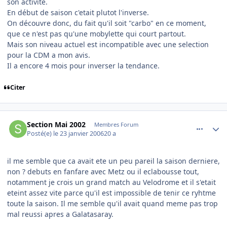
son activité.
En début de saison c'etait plutot l'inverse.
On découvre donc, du fait qu'il soit "carbo" en ce moment,
que ce n'est pas qu'une mobylette qui court partout.
Mais son niveau actuel est incompatible avec une selection
pour la CDM a mon avis.
Il a encore 4 mois pour inverser la tendance.
Citer
comment_117593
Author stats
Section Mai 2002
Membres Forum
Posté(e)
le 23 janvier 2006
20 a
il me semble que ca avait ete un peu pareil la saison derniere,
non ? debuts en fanfare avec Metz ou il eclabousse tout,
notamment je crois un grand match au Velodrome et il s'etait
eteint assez vite parce qu'il est impossible de tenir ce ryhtme
toute la saison. Il me semble qu'il avait quand meme pas trop
mal reussi apres a Galatasaray.