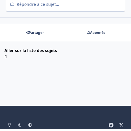
Répondre à ce sujet…
Partager
Abonnés
Aller sur la liste des sujets
Light Mode
Mode sombre
System Preference
f
x
a