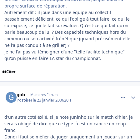
propre surface de réparation.
Autrement dit : il joue dans une équipe au collectif
passablement déficient, ce qui l'oblige à tout faire, ce qui le
surexpose, ce qui le fait surévaluer. Qu'est-ce qui fait qu'on
parle beaucoup de lui ? Des capacités techniques hors du
commun ou son activité frénétique (quand précisément elle
ne l'a pas conduit à se griller) ?
Je ne l'ai pas vu témoigner d'une "telle facilité technique"
qu'on puisse en faire LA star du championnat.
Citer
comment_117458
Author stats
gob
Membres Forum
Posté(e)
le 23 janvier 2006
20 a
d'un autre coté éxilé, si je note Juninho sur le match d'hier, je
serais obligé de dire que ce type là est un cancre en coup
franc.
Donc il faut se méfier de juger uniquement un joueur sur un