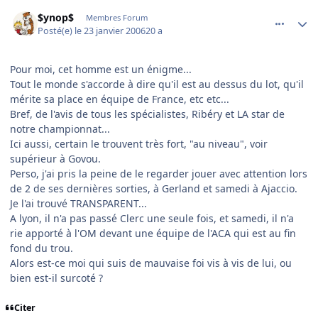
comment_117431
Author stats
$ynop$
Membres Forum
Posté(e)
le 23 janvier 2006
20 a
Pour moi, cet homme est un énigme...
Tout le monde s'accorde à dire qu'il est au dessus du lot, qu'il
mérite sa place en équipe de France, etc etc...
Bref, de l'avis de tous les spécialistes, Ribéry et LA star de
notre championnat...
Ici aussi, certain le trouvent très fort, "au niveau", voir
supérieur à Govou.
Perso, j'ai pris la peine de le regarder jouer avec attention lors
de 2 de ses dernières sorties, à Gerland et samedi à Ajaccio.
Je l'ai trouvé TRANSPARENT...
A lyon, il n'a pas passé Clerc une seule fois, et samedi, il n'a
rie apporté à l'OM devant une équipe de l'ACA qui est au fin
fond du trou.
Alors est-ce moi qui suis de mauvaise foi vis à vis de lui, ou
bien est-il surcoté ?
Citer