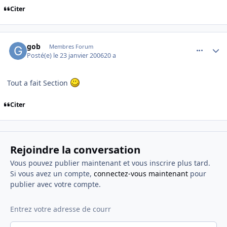
Citer
comment_117595
Author stats
gob
Membres Forum
Posté(e)
le 23 janvier 2006
20 a
Tout a fait Section
Citer
Rejoindre la conversation
Vous pouvez publier maintenant et vous inscrire plus tard.
Si vous avez un compte,
connectez-vous maintenant
pour
publier avec votre compte.