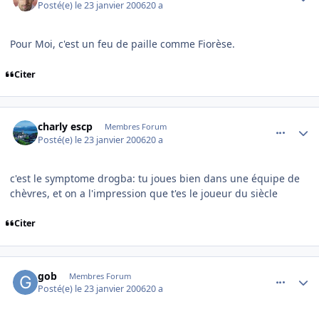
Posté(e)
le 23 janvier 2006
20 a
Pour Moi, c'est un feu de paille comme Fiorèse.
Citer
comment_117442
Author stats
charly escp
Membres Forum
Posté(e)
le 23 janvier 2006
20 a
c'est le symptome drogba: tu joues bien dans une équipe de
chèvres, et on a l'impression que t'es le joueur du siècle
Citer
comment_117444
Author stats
gob
Membres Forum
Posté(e)
le 23 janvier 2006
20 a