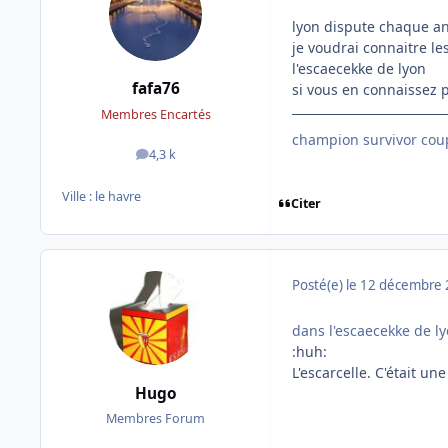
lyon dispute chaque an
je voudrai connaitre le
l'escaecekke de lyon
fafa76
si vous en connaissez p
Membres Encartés
champion survivor coup
4,3 k
messages
Ville :
le havre
Citer
Posté(e)
le 12 décembre
dans l'escaecekke de l
:huh:
L'escarcelle. C'était u
Hugo
Membres Forum