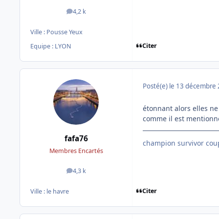
4,2 k
messages
Ville :
Pousse Yeux
Citer
Equipe : LYON
Posté(e)
le 13 décembre
étonnant alors elles ne 
comme il est mentionné 
fafa76
champion survivor coup
Membres Encartés
4,3 k
messages
Citer
Ville :
le havre