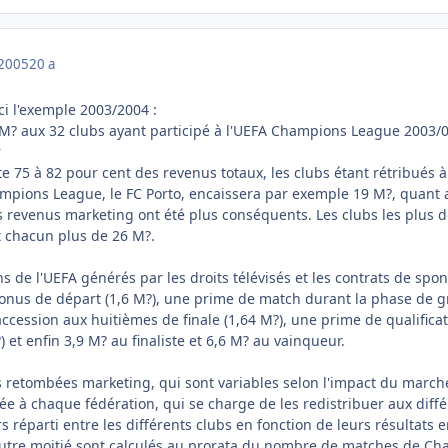
 2005
20 a
ci l'exemple 2003/2004 :
 M? aux 32 clubs ayant participé à l'UEFA Champions League 2003/04
r
 75 à 82 pour cent des revenus totaux, les clubs étant rétribués 
mpions League, le FC Porto, encaissera par exemple 19 M?, quant au
s revenus marketing ont été plus conséquents. Les clubs les plus d
t chacun plus de 26 M?.
ns de l'UEFA générés par les droits télévisés et les contrats de sp
 bonus de départ (1,6 M?), une prime de match durant la phase de g
accession aux huitièmes de finale (1,64 M?), une prime de qualifica
) et enfin 3,9 M? au finaliste et 6,6 M? au vainqueur.
les retombées marketing, qui sont variables selon l'impact du marc
sée à chaque fédération, qui se charge de les redistribuer aux dif
rs réparti entre les différents clubs en fonction de leurs résultat
autre moitié sont calculés au prorata du nombre de matches de Ch