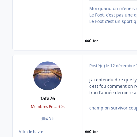
Moi quand on m'enerve, 
Le Foot, c'est pas une q
Le Foot c'est un sport qu
Citer
Posté(e)
le 12 décembre
j'ai entendu dire que l
c'est fou comment on re
frau l'année derniere 
fafa76
Membres Encartés
champion survivor coup
4,3 k
messages
Citer
Ville :
le havre