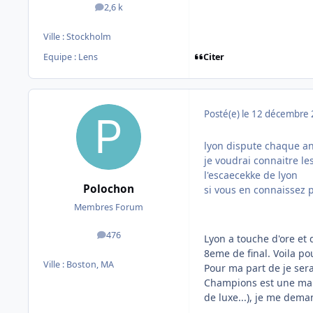
2,6 k
messages
Ville :
Stockholm
Citer
Equipe : Lens
Posté(e)
le 12 décembre
lyon dispute chaque an
je voudrai connaitre le
l'escaecekke de lyon
Polochon
si vous en connaissez p
Membres Forum
476
Lyon a touche d'ore et d
messages
8eme de final. Voila pou
Ville :
Boston, MA
Pour ma part de je sera
Champions est une mann
de luxe...), je me dem