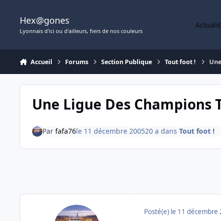
Aller au contenu
Hex@gones
Actuali
Lyonnais d'ici ou d'ailleurs, fiers de nos couleurs
Accueil
Forums
Section Publique
Tout foot !
Une
Une Ligue Des Champions T
Par
fafa76
le 11 décembre 2005
20 a
dans
Tout foot !
Posté(e)
le 11 décembre