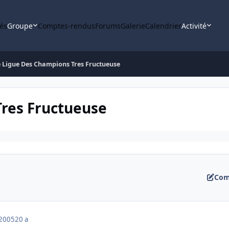
tés
Groupe
Comptes-rendus
Forums
Galerie
Calendrier
Activité
 Ligue Des Champions Tres Fructueuse
res Fructueuse
Com
 2005
20 a