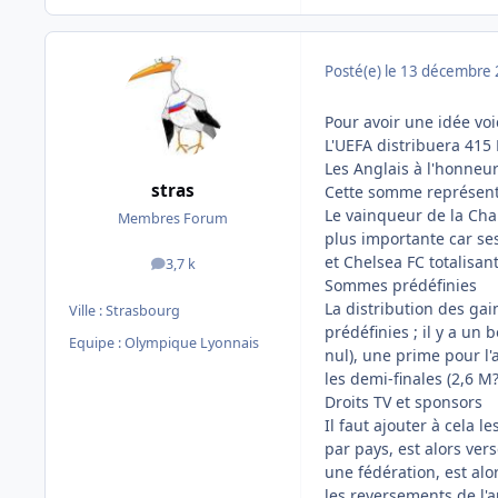
Posté(e)
le 13 décembre
Pour avoir une idée voi
L'UEFA distribuera 415
Les Anglais à l'honneu
stras
Cette somme représente
Le vainqueur de la Cha
Membres Forum
plus importante car se
et Chelsea FC totalisan
3,7 k
messages
Sommes prédéfinies
La distribution des gai
Ville :
Strasbourg
prédéfinies ; il y a un
Equipe : Olympique Lyonnais
nul), une prime pour l'
les demi-finales (2,6 M?
Droits TV et sponsors
Il faut ajouter à cela 
par pays, est alors ver
une fédération, est alo
les reversements de l'