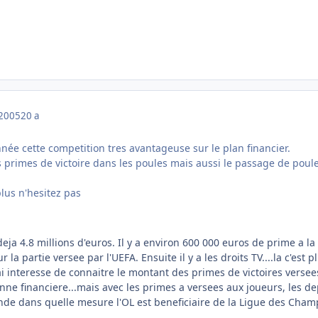
 2005
20 a
née cette competition tres avantageuse sur le plan financier.
s primes de victoire dans les poules mais aussi le passage de poul
lus n'hesitez pas
eja 4.8 millions d'euros. Il y a environ 600 000 euros de prime a la v
r la partie versee par l'UEFA. Ensuite il y a les droits TV....la c'est
i interesse de connaitre le montant des primes de victoires versee
e financiere...mais avec les primes a versees aux joueurs, les de
ande dans quelle mesure l'OL est beneficiaire de la Ligue des Cham