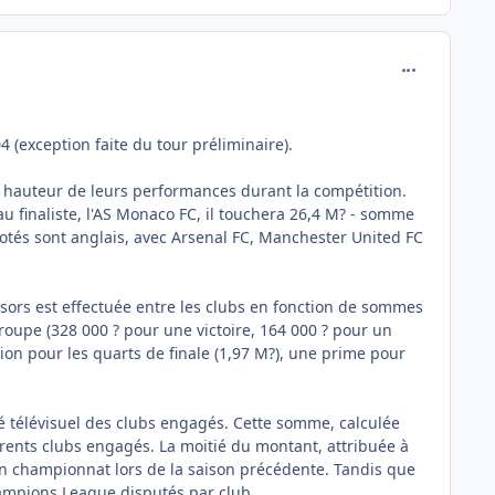
comment_112
 (exception faite du tour préliminaire).
à hauteur de leurs performances durant la compétition.
 finaliste, l'AS Monaco FC, il touchera 26,4 M? - somme
otés sont anglais, avec Arsenal FC, Manchester United FC
onsors est effectuée entre les clubs en fonction de sommes
roupe (328 000 ? pour une victoire, 164 000 ? pour un
tion pour les quarts de finale (1,97 M?), une prime pour
hé télévisuel des clubs engagés. Cette somme, calculée
férents clubs engagés. La moitié du montant, attribuée à
s en championnat lors de la saison précédente. Tandis que
ampions League disputés par club.