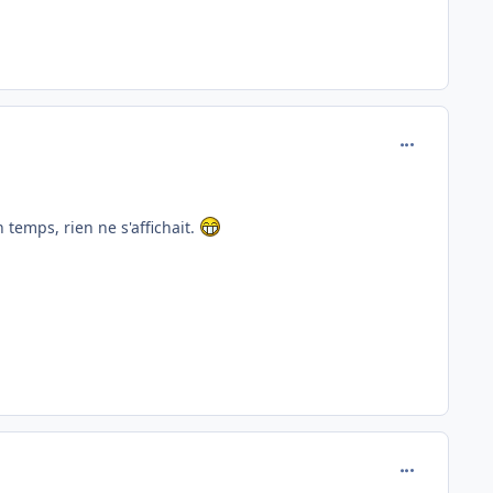
comment_837
temps, rien ne s'affichait.
comment_837