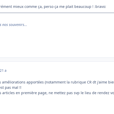
carrément mieux comme ça, perso ça me plait beaucoup ! :bravo:
s nos souvenirs...
21 a
les améliorations apportées (notamment la rubrique CR dt j'aime bien
st pas mal !!
les articles en première page, ne mettez pas svp le lieu de rendez vo