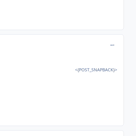
comment_837
<{POST_SNAPBACK}>