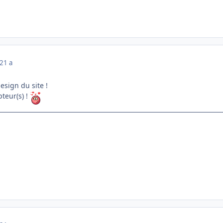
21 a
esign du site !
pteur(s) !