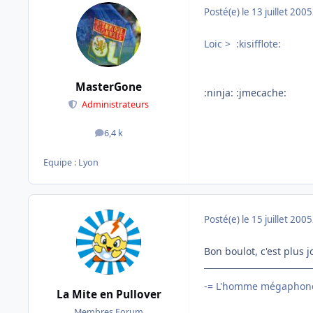
Posté(e)
le 13 juillet 2005
Loic > :kisifflote:
MasterGone
:ninja: :jmecache:
Administrateurs
6,4 k
messages
Equipe : Lyon
Posté(e)
le 15 juillet 2005
Bon boulot, c'est plus j
-= L'homme mégaphone
La Mite en Pullover
Membres Forum