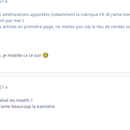
21 a
les améliorations apportées (notamment la rubrique CR dt j'aime bien
st pas mal !!
les articles en première page, ne mettez pas svp le lieu de rendez vo
 je modifie ca ce soir
21 a
alisé les modifs ?
, j'aime beaucoup la bannière.