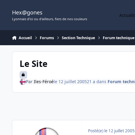
Aller au contenu
Hex@gones
Actuali
Lyonnais d'ici ou d'ailleurs, fiers de nos couleurs
Accueil
Forums
Section Technique
Forum technique
Le Site
Par
Iles-Féroé
le 12 juillet 2005
21 a
dans
Forum techn
Posté(e)
le 12 juillet 2005