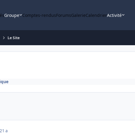
tés
Groupe
Comptes-rendus
Forums
Galerie
Calendrier
Activité
Le Site
ique
21 a