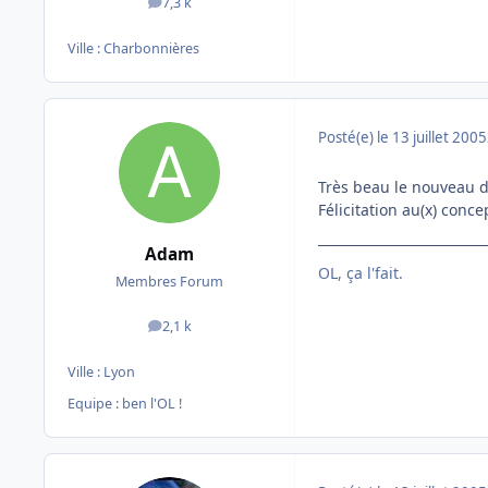
7,3 k
messages
Ville :
Charbonnières
Posté(e)
le 13 juillet 2005
Très beau le nouveau d
Félicitation au(x) conce
Adam
OL, ça l'fait.
Membres Forum
2,1 k
messages
Ville :
Lyon
Equipe : ben l'OL !