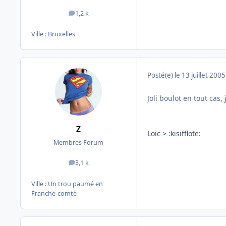
1,2 k
messages
Ville :
Bruxelles
Posté(e)
le 13 juillet 2005
Joli boulot en tout cas
Z
Loic > :kisifflote:
Membres Forum
3,1 k
messages
Ville :
Un trou paumé en
Franche-comté