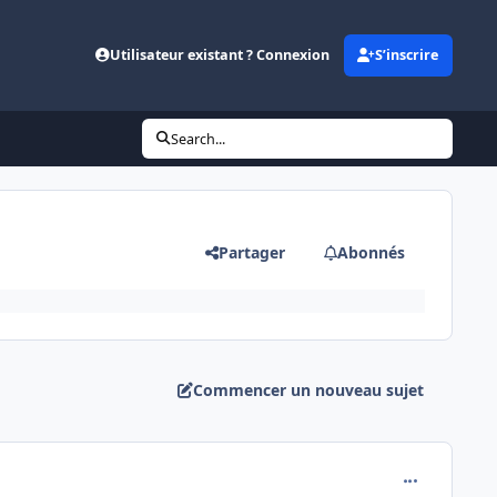
Utilisateur existant ? Connexion
S’inscrire
Search...
Partager
Abonnés
Commencer un nouveau sujet
comment_837