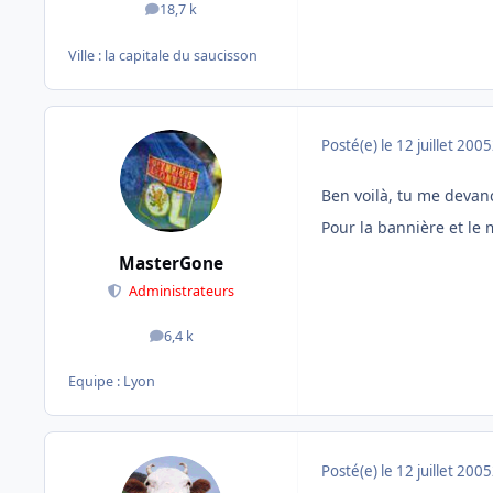
18,7 k
messages
Ville :
la capitale du saucisson
Posté(e)
le 12 juillet 2005
Ben voilà, tu me devance
Pour la bannière et le 
MasterGone
Administrateurs
6,4 k
messages
Equipe : Lyon
Posté(e)
le 12 juillet 2005