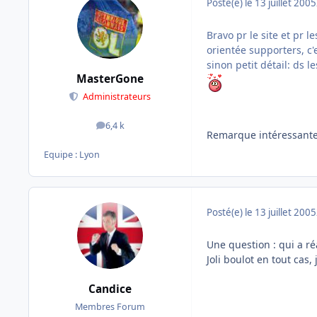
Posté(e)
le 13 juillet 2005
Bravo pr le site et pr 
orientée supporters, c'e
sinon petit détail: ds 
MasterGone
Administrateurs
6,4 k
messages
Remarque intéressante,
Equipe : Lyon
Posté(e)
le 13 juillet 2005
Une question : qui a ré
Joli boulot en tout cas
Candice
Membres Forum