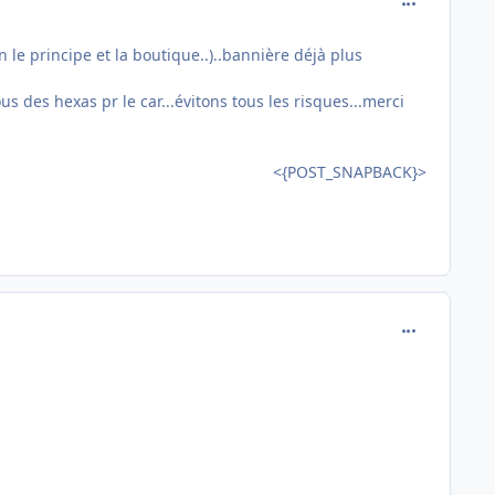
 le principe et la boutique..)..bannière déjà plus
us des hexas pr le car...évitons tous les risques...merci
<{POST_SNAPBACK}>
comment_837