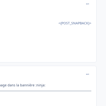
comment_838
<{POST_SNAPBACK}>
comment_839
'image dans la bannière :ninja: