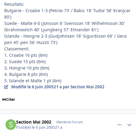
Resultats:
Bulgarie - Croatie 1-3 (Petrov 73' / Babic 18' Tudor 58' Kranjcar
80')
Suede - Malte 6-0 (Jonsson 6' Svensson 18' Wilhelmsson 30'
Ibrahimovitch 40' Ljungberg 57' Elmander 81')
Islande - Hongrie 2-3 (Gudjohnsen 18' Sigurdsson 69' / Gera
pen 45' pen 56' Huszti 73')
Classement:
1. Croatie 16 pts (6m)
2. Suede 15 pts (6m)
3. Hongrie 10 pts (6m)
4. Bulgarie 8 pts (6m)
5. Islande et Malte 1 pt (6m)
Modifié
le 6 juin 2005
21 a
par Section Mai 2002
Citer
comment_78590
Author stats
Section Mai 2002
Membres Forum
Posté(e)
le 6 juin 2005
21 a