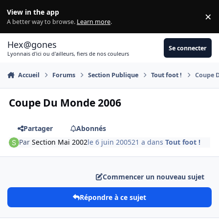
Aller au contenu
View in the app
×
Di
A better way to browse.
Learn more
.
Hex@gones
Se connecter
Lyonnais d'ici ou d'ailleurs, fiers de nos couleurs
Accueil
Forums
Section Publique
Tout foot !
Coupe 
Coupe Du Monde 2006
Partager
Abonnés
Par
Section Mai 2002
le 6 juin 2005
21 a
dans
Tout foot !
Commencer un nouveau sujet
Répondre à ce sujet