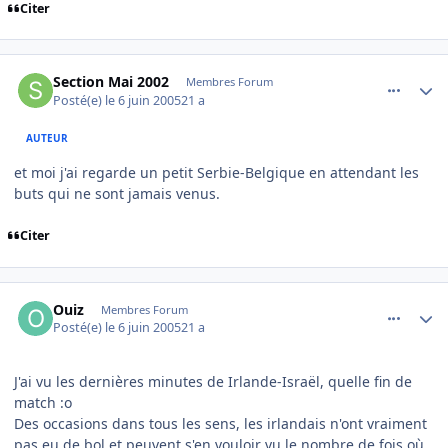
Citer
comment_78647
Author stats
Section Mai 2002
Membres Forum
Posté(e)
le 6 juin 2005
21 a
AUTEUR
et moi j'ai regarde un petit Serbie-Belgique en attendant les
buts qui ne sont jamais venus.
Citer
comment_78651
Author stats
Ouiz
Membres Forum
Posté(e)
le 6 juin 2005
21 a
J'ai vu les dernières minutes de Irlande-Israël, quelle fin de
match :o
Des occasions dans tous les sens, les irlandais n'ont vraiment
pas eu de bol et peuvent s'en vouloir vu le nombre de fois où