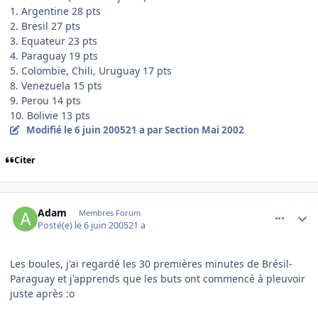
1. Argentine 28 pts
2. Bresil 27 pts
3. Equateur 23 pts
4. Paraguay 19 pts
5. Colombie, Chili, Uruguay 17 pts
8. Venezuela 15 pts
9. Perou 14 pts
10. Bolivie 13 pts
Modifié
le 6 juin 2005
21 a
par Section Mai 2002
Citer
comment_78595
Author stats
Adam
Membres Forum
Posté(e)
le 6 juin 2005
21 a
Les boules, j'ai regardé les 30 premières minutes de Brésil-
Paraguay et j'apprends que les buts ont commencé à pleuvoir
juste après :o