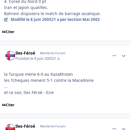
4. Coree du Nord 0 pt
Iran et Japon qualifies.
Bahrein disputera le match de barrage asiatique.
Modifié
le 8 juin 2005
21 a
par Section Mai 2002
Citer
comment_79004
Author stats
Iles-Féroé
Membres Forum
Posté(e)
le 8 juin 2005
21 a
la Turquie mene 6-0 au Kazakhstan
les Tcheques menent 5-1 contre la Macedoine
...
et ce soir, Iles Féroé - Eire
Citer
comment_79035
Author stats
Iles-Féroé
Membres Forum