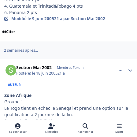
4. Guatemala et Trinitad&Tobago 4 pts
6. Panama 2 pts
Modifié
le 9 juin 2005
21 a
par Section Mai 2002
Citer
2 semaines après...
comment_80286
Author stats
Section Mai 2002
Membres Forum
Posté(e)
le 18 juin 2005
21 a
AUTEUR
Zone Afrique
Groupe 1
Le Togo tient en echec le Senegal et prend une option sur la
qualification a 2 journee de la fin.
Senegal - Togo 2-2 (2-1)
0-1 Olufade 11'
Se connecter
S’inscrire
Rechercher
Menu
1-1 Niang 14'