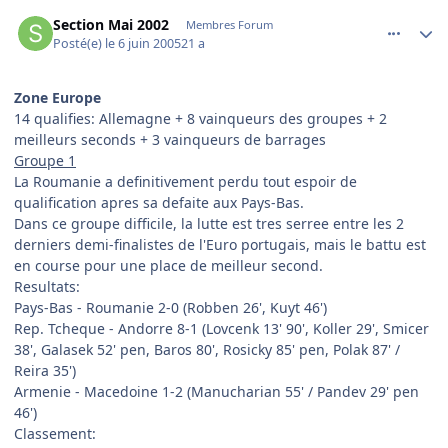
comment_78589
Author stats
Section Mai 2002
Membres Forum
Posté(e)
le 6 juin 2005
21 a
Zone Europe
14 qualifies: Allemagne + 8 vainqueurs des groupes + 2
meilleurs seconds + 3 vainqueurs de barrages
Groupe 1
La Roumanie a definitivement perdu tout espoir de
qualification apres sa defaite aux Pays-Bas.
Dans ce groupe difficile, la lutte est tres serree entre les 2
derniers demi-finalistes de l'Euro portugais, mais le battu est
en course pour une place de meilleur second.
Resultats:
Pays-Bas - Roumanie 2-0 (Robben 26', Kuyt 46')
Rep. Tcheque - Andorre 8-1 (Lovcenk 13' 90', Koller 29', Smicer
38', Galasek 52' pen, Baros 80', Rosicky 85' pen, Polak 87' /
Reira 35')
Armenie - Macedoine 1-2 (Manucharian 55' / Pandev 29' pen
46')
Classement: