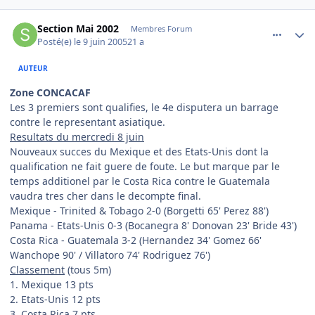
comment_79105
Author stats
Section Mai 2002
Membres Forum
Posté(e)
le 9 juin 2005
21 a
AUTEUR
Zone CONCACAF
Les 3 premiers sont qualifies, le 4e disputera un barrage
contre le representant asiatique.
Resultats du mercredi 8 juin
Nouveaux succes du Mexique et des Etats-Unis dont la
qualification ne fait guere de foute. Le but marque par le
temps additionel par le Costa Rica contre le Guatemala
vaudra tres cher dans le decompte final.
Mexique - Trinited & Tobago 2-0 (Borgetti 65' Perez 88')
Panama - Etats-Unis 0-3 (Bocanegra 8' Donovan 23' Bride 43')
Costa Rica - Guatemala 3-2 (Hernandez 34' Gomez 66'
Wanchope 90' / Villatoro 74' Rodriguez 76')
Classement
(tous 5m)
1. Mexique 13 pts
2. Etats-Unis 12 pts
3. Costa Rica 7 pts