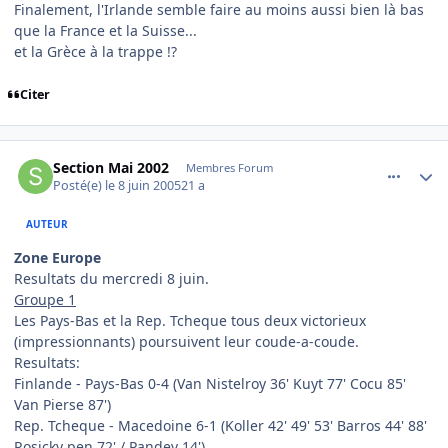
Finalement, l'Irlande semble faire au moins aussi bien là bas
que la France et la Suisse...
et la Grèce à la trappe !?
Citer
comment_79046
Author stats
Section Mai 2002
Membres Forum
Posté(e)
le 8 juin 2005
21 a
AUTEUR
Zone Europe
Resultats du mercredi 8 juin.
Groupe 1
Les Pays-Bas et la Rep. Tcheque tous deux victorieux
(impressionnants) poursuivent leur coude-a-coude.
Resultats:
Finlande - Pays-Bas 0-4 (Van Nistelroy 36' Kuyt 77' Cocu 85'
Van Pierse 87')
Rep. Tcheque - Macedoine 6-1 (Koller 42' 49' 53' Barros 44' 88'
Rosicky pen 72' / Pandev 14')