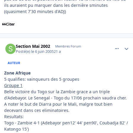
ils auraient pu marquer dans les dernière sminutes
(quasiment 7'30 minutes d'ADJ)
Citer
comment_78661
Author stats
Section Mai 2002
Membres Forum
Posté(e)
le 6 juin 2005
21 a
AUTEUR
Zone Afrique
5 qualifies: vainqueurs des 5 groupes
Groupe 1
Belle victoire du Togo sur la Zambie grace a un triple
d'Adebayor. Le Senegal - Togo du 17/06 prochain vaudra cher.
A noter le but de Diarra pour le Mali, malgre tout bien
decevant dans ces eliminatoires.
Resultats:
Togo - Zambie 4-1 (Adebayor pen12' 44' pen90', Coubadja 82' /
Katongo 15')