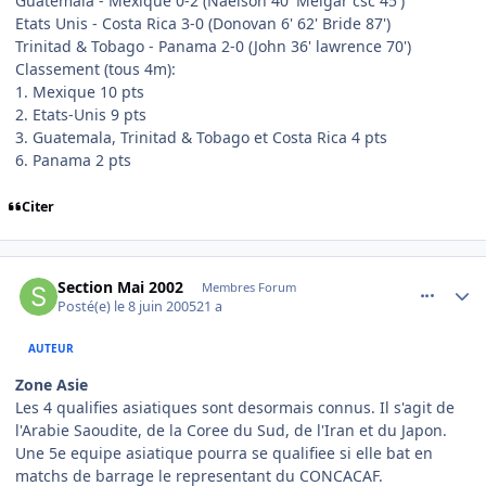
Guatemala - Mexique 0-2 (Naelson 40' Melgar csc 45')
Etats Unis - Costa Rica 3-0 (Donovan 6' 62' Bride 87')
Trinitad & Tobago - Panama 2-0 (John 36' lawrence 70')
Classement (tous 4m):
1. Mexique 10 pts
2. Etats-Unis 9 pts
3. Guatemala, Trinitad & Tobago et Costa Rica 4 pts
6. Panama 2 pts
Citer
comment_79002
Author stats
Section Mai 2002
Membres Forum
Posté(e)
le 8 juin 2005
21 a
AUTEUR
Zone Asie
Les 4 qualifies asiatiques sont desormais connus. Il s'agit de
l'Arabie Saoudite, de la Coree du Sud, de l'Iran et du Japon.
Une 5e equipe asiatique pourra se qualifiee si elle bat en
matchs de barrage le representant du CONCACAF.