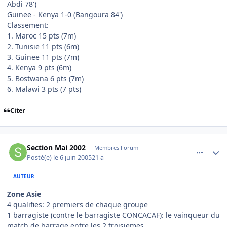
Abdi 78')
Guinee - Kenya 1-0 (Bangoura 84')
Classement:
1. Maroc 15 pts (7m)
2. Tunisie 11 pts (6m)
3. Guinee 11 pts (7m)
4. Kenya 9 pts (6m)
5. Bostwana 6 pts (7m)
6. Malawi 3 pts (7 pts)
Citer
comment_78666
Author stats
Section Mai 2002
Membres Forum
Posté(e)
le 6 juin 2005
21 a
AUTEUR
Zone Asie
4 qualifies: 2 premiers de chaque groupe
1 barragiste (contre le barragiste CONCACAF): le vainqueur du
match de barrage entre les 2 troisiemes.