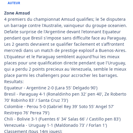
AUTEUR
Zone Amsud
4 premiers du championnat Amsud qualifies; le 5e disputera
un barrage contre l'Australie, vainqueur du groupe oceanien.
Defaite surprise de l'Argentine devant l'etonnant Equateur
pendant que Bresil s'impose sans difficulte face au Paraguay.
Les 2 geants devraient se qualifier facilement et s'affrontent
mercredi dans un match de prestige explosif a Buenos-Aires.
L'Equateur et le Paraguay semblent aujourd'hui les mieux
places pour une qualification directe pendant que l'Uruguay,
qui a perdu 2 points precieux au Venezuela, semble le mieux
place parmi les challengers pour accrocher les barrages.
Resultats:
Equateur - Argentine 2-0 (Lara 55' Delgado 90')
Bresil - Paraguay 4-1 (Ronaldinho pen 32' pen 40', Ze Roberto
70' Robinho 83' / Santa Cruz 73')
Colombie - Perou 5-0 (Gabriel Rey 39' Soto 55' Angel 57'
Restrepo 76' Perea 79')
Chili - Bolivie 3-1 (Fuentes 6' 34' Salas 66' / Castillo pen 83')
Venezuela - Uruguay 1-1 (Maldonado 73' / Forlan 1')
Classement (tous 14m joues):