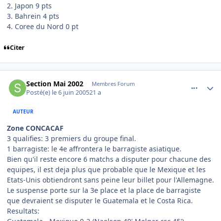
2. Japon 9 pts
3. Bahrein 4 pts
4. Coree du Nord 0 pt
Citer
comment_78667
Author stats
Section Mai 2002
Membres Forum
Posté(e)
le 6 juin 2005
21 a
AUTEUR
Zone CONCACAF
3 qualifies: 3 premiers du groupe final.
1 barragiste: le 4e affrontera le barragiste asiatique.
Bien qu'il reste encore 6 matchs a disputer pour chacune des
equipes, il est deja plus que probable que le Mexique et les
Etats-Unis obtiendront sans peine leur billet pour l'Allemagne.
Le suspense porte sur la 3e place et la place de barragiste
que devraient se disputer le Guatemala et le Costa Rica.
Resultats: