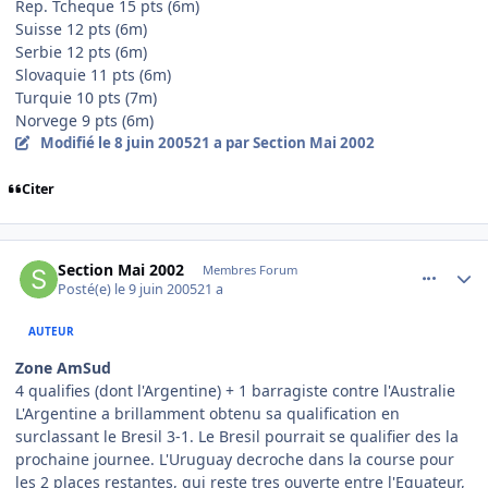
Rep. Tcheque 15 pts (6m)
Suisse 12 pts (6m)
Serbie 12 pts (6m)
Slovaquie 11 pts (6m)
Turquie 10 pts (7m)
Norvege 9 pts (6m)
Modifié
le 8 juin 2005
21 a
par Section Mai 2002
Citer
comment_79104
Author stats
Section Mai 2002
Membres Forum
Posté(e)
le 9 juin 2005
21 a
AUTEUR
Zone AmSud
4 qualifies (dont l'Argentine) + 1 barragiste contre l'Australie
L'Argentine a brillamment obtenu sa qualification en
surclassant le Bresil 3-1. Le Bresil pourrait se qualifier des la
prochaine journee. L'Uruguay decroche dans la course pour
les 2 places restantes, qui reste tres ouverte entre l'Equateur,