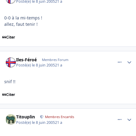
Posté(e)
le 8 juin 2005
21 a
0-0 à la mi-temps !
allez, faut tenir !
Citer
comment_79044
Author stats
Iles-Féroé
Membres Forum
Posté(e)
le 8 juin 2005
21 a
snif !!
Citer
comment_79045
Author stats
Titouplin
Membres Encartés
Posté(e)
le 8 juin 2005
21 a