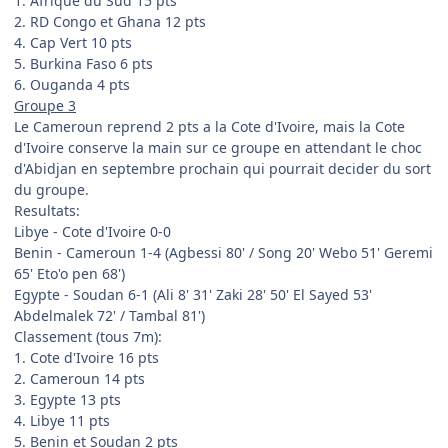
1. Afrique du Sud 15 pts
2. RD Congo et Ghana 12 pts
4. Cap Vert 10 pts
5. Burkina Faso 6 pts
6. Ouganda 4 pts
Groupe 3
Le Cameroun reprend 2 pts a la Cote d'Ivoire, mais la Cote
d'Ivoire conserve la main sur ce groupe en attendant le choc
d'Abidjan en septembre prochain qui pourrait decider du sort
du groupe.
Resultats:
Libye - Cote d'Ivoire 0-0
Benin - Cameroun 1-4 (Agbessi 80' / Song 20' Webo 51' Geremi
65' Eto'o pen 68')
Egypte - Soudan 6-1 (Ali 8' 31' Zaki 28' 50' El Sayed 53'
Abdelmalek 72' / Tambal 81')
Classement (tous 7m):
1. Cote d'Ivoire 16 pts
2. Cameroun 14 pts
3. Egypte 13 pts
4. Libye 11 pts
5. Benin et Soudan 2 pts