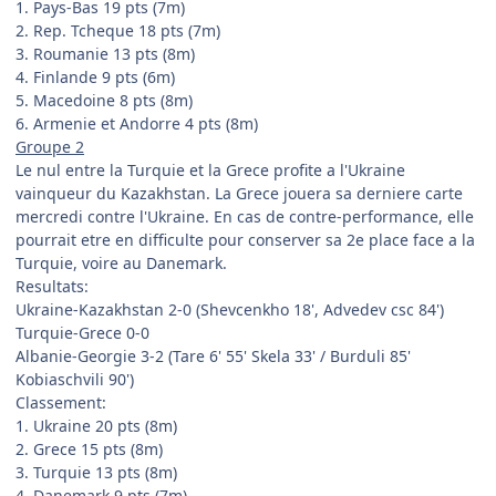
1. Pays-Bas 19 pts (7m)
2. Rep. Tcheque 18 pts (7m)
3. Roumanie 13 pts (8m)
4. Finlande 9 pts (6m)
5. Macedoine 8 pts (8m)
6. Armenie et Andorre 4 pts (8m)
Groupe 2
Le nul entre la Turquie et la Grece profite a l'Ukraine
vainqueur du Kazakhstan. La Grece jouera sa derniere carte
mercredi contre l'Ukraine. En cas de contre-performance, elle
pourrait etre en difficulte pour conserver sa 2e place face a la
Turquie, voire au Danemark.
Resultats:
Ukraine-Kazakhstan 2-0 (Shevcenkho 18', Advedev csc 84')
Turquie-Grece 0-0
Albanie-Georgie 3-2 (Tare 6' 55' Skela 33' / Burduli 85'
Kobiaschvili 90')
Classement:
1. Ukraine 20 pts (8m)
2. Grece 15 pts (8m)
3. Turquie 13 pts (8m)
4. Danemark 9 pts (7m)