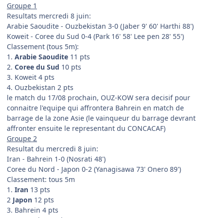
Groupe 1
Resultats mercredi 8 juin:
Arabie Saoudite - Ouzbekistan 3-0 (Jaber 9' 60' Harthi 88')
Koweit - Coree du Sud 0-4 (Park 16' 58' Lee pen 28' 55')
Classement (tous 5m):
1.
Arabie Saoudite
11 pts
2.
Coree du Sud
10 pts
3. Koweit 4 pts
4. Ouzbekistan 2 pts
le match du 17/08 prochain, OUZ-KOW sera decisif pour
connaitre l'equipe qui affrontera Bahrein en match de
barrage de la zone Asie (le vainqueur du barrage devrant
affronter ensuite le representant du CONCACAF)
Groupe 2
Resultat du mercredi 8 juin:
Iran - Bahrein 1-0 (Nosrati 48')
Coree du Nord - Japon 0-2 (Yanagisawa 73' Onero 89')
Classement: tous 5m
1.
Iran
13 pts
2
Japon
12 pts
3. Bahrein 4 pts