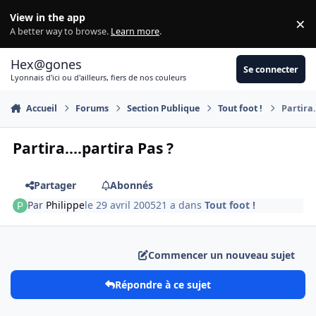
Aller au contenu
View in the app
×
Di
A better way to browse.
Learn more
.
Hex@gones
Se connecter
Lyonnais d'ici ou d'ailleurs, fiers de nos couleurs
Accueil
Forums
Section Publique
Tout foot !
Partira.
Partira....partira Pas ?
Partager
Abonnés
Par
Philippe
le 29 avril 2005
21 a
dans
Tout foot !
Commencer un nouveau sujet
Répondre à ce sujet