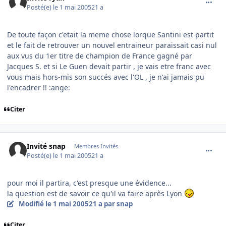
Posté(e)
le 1 mai 2005
21 a
De toute façon c'etait la meme chose lorque Santini est partit
et le fait de retrouver un nouvel entraineur paraissait casi nul
aux vus du 1er titre de champion de France gagné par
Jacques S. et si Le Guen devait partir , je vais etre franc avec
vous mais hors-mis son succés avec l'OL , je n'ai jamais pu
l'encadrer !! :ange:
Citer
comment_73893
Invité snap
Membres Invités
Posté(e)
le 1 mai 2005
21 a
pour moi il partira, c'est presque une évidence...
la question est de savoir ce qu'il va faire après Lyon
Modifié
le 1 mai 2005
21 a
par snap
Citer