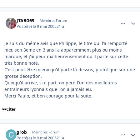
comment_74819
Author stats
JTABG69
Membres Forum
Posté(e)
le 9 mai 2005
21 a
Je suis du même avis que Philippe, le titre qui l'a remporté
hier, son 3eme en 3 ans l'a apparemment plus ou moins
marqué, et j'ai peur malheureusement qu'il parte sur cette
très bonne note.
C'est peut-être mieux qu'il parte là-dessus, plutôt que sur une
grosse déception.
Quoiqu'il arrive, si il part, on perd l'un des meilleures
entraineurs lyonnais que l'on a jamais eu.
Merci Paulo, et bon courage pour la suite.
Citer
comment_74825
Author stats
grob
Membres Forum
Posté(e)
le 9 mai 2005
21 a