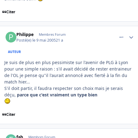
Citer
comment_74787
Author stats
Philippe
Membres Forum
Posté(e)
le 9 mai 2005
21 a
AUTEUR
Je suis de plus en plus pessimiste sur l'avenir de PLG à Lyon
pour une simple raison : s'il avait décidé de rester entraineur
de l'OL je pense qu''il l'aurait annoncé avec fierté à la fin du
match hier...
S'il doit partir, il faudra respecter son choix mais je serais
déçu,
parce que c'est vraiment un type bien
Citer
comment_74788
Author stats
fab
Membres Forum