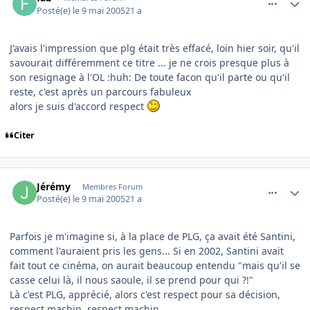
Posté(e)
le 9 mai 2005
21 a
J'avais l'impression que plg était très effacé, loin hier soir, qu'il
savourait différemment ce titre ... je ne crois presque plus à
son resignage à l'OL :huh: De toute facon qu'il parte ou qu'il
reste, c'est après un parcours fabuleux
alors je suis d'accord respect
Citer
comment_74814
Author stats
Jérémy
Membres Forum
Posté(e)
le 9 mai 2005
21 a
Parfois je m'imagine si, à la place de PLG, ça avait été Santini,
comment l'auraient pris les gens... Si en 2002, Santini avait
fait tout ce cinéma, on aurait beaucoup entendu "mais qu'il se
casse celui là, il nous saoule, il se prend pour qui ?!"
Là c'est PLG, apprécié, alors c'est respect pour sa décision,
respect machin, respect machin...