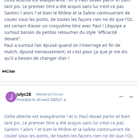
tant pis. Le premier titre a été acquis sans lui n'est-ce pas
Santini ? alors ? et bien le Rhône et la Saône continueront de
couler sous les ponts, de toutes les façons rien ne dit que l'OL
est certain d'avoir un cinquième titre avec Paul ! L'équipe a
surtout besoin de petites retouches du style "efficacité
devant".
Paul a surtout l'air épuisé quand on l'interroge en fin de
match, épuisé nerveusement, et c'est pour ça que je me dis
qu'il a besoin de changer d'air !
Citer
comment_73846
Author stats
julyc28
Membres Forum
Posté(e)
le 30 avril 2005
21 a
Cette attente est exaspérante ! et si Paul devait partir et bien
tant pis. Le premier titre a été acquis sans lui n'est-ce pas
Santini ? alors ? et bien le Rhône et la Saône continueront de
couler sous les ponts, de toutes les façons rien ne dit que l'OL