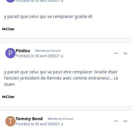
Posté(e)
le 30 avril 2005
21 a
y parait que celui qui va remplacer graille ét
Citer
comment_73849
Author stats
Pindou
Membres Forum
Posté(e)
le 30 avril 2005
21 a
y parait que celui qui va peut etre remplacer Graille était
l'ancien président de Rennes avec comme entraineur... Le
Guen
Citer
comment_73868
Author stats
Tommy Bond
Membres Forum
Posté(e)
le 30 avril 2005
21 a