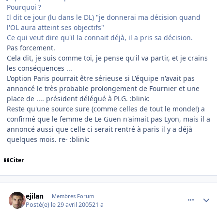
Pourquoi ?
Il dit ce jour (lu dans le DL) "je donnerai ma décision quand
l'OL aura atteint ses objectifs"
Ce qui veut dire qu'il la connait déjà, il a pris sa décision.
Pas forcement.
Cela dit, je suis comme toi, je pense qu'il va partir, et je crains
les conséquences ...
L'option Paris pourrait être sérieuse si L'équipe n'avait pas
annoncé le très probable prolongement de Fournier et une
place de .... président délégué à PLG. :blink:
Reste qu'une source sure (comme celles de tout le monde!) a
confirmé que le femme de Le Guen n'aimait pas Lyon, mais il a
annoncé aussi que celle ci serait rentré à paris il y a déjà
quelques mois. re- :blink:
Citer
comment_73785
Author stats
ejilan
Membres Forum
Posté(e)
le 29 avril 2005
21 a