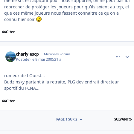
même si c'est agaçant pour nous supporter, on ne peut pas lui
reprocher de protéger les joueurs pour qu'ils soient au top, et
que ces même joueurs nous fassent connaitre ce qu'on a
connu hier soir
Citer
comment_74832
Author stats
charly escp
Membres Forum
Posté(e)
le 9 mai 2005
21 a
rumeur de l Ouest...
Budzinsky partant à la retraite, PLG deviendrait directeur
sportif du FCNA...
Citer
D
PAGE 1 SUR 2
SUIVANT