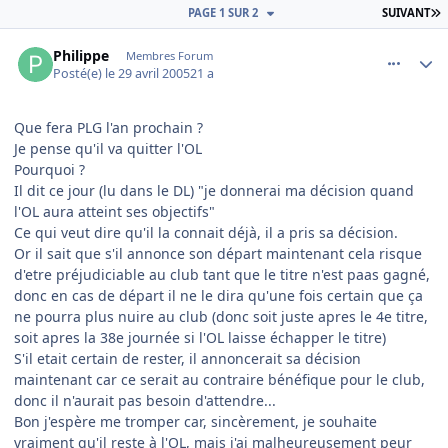
D
PAGE 1 SUR 2
SUIVANT
comment_73763
Author stats
Philippe
Membres Forum
Posté(e)
le 29 avril 2005
21 a
Que fera PLG l'an prochain ?
Je pense qu'il va quitter l'OL
Pourquoi ?
Il dit ce jour (lu dans le DL) "je donnerai ma décision quand
l'OL aura atteint ses objectifs"
Ce qui veut dire qu'il la connait déjà, il a pris sa décision.
Or il sait que s'il annonce son départ maintenant cela risque
d'etre préjudiciable au club tant que le titre n'est paas gagné,
donc en cas de départ il ne le dira qu'une fois certain que ça
ne pourra plus nuire au club (donc soit juste apres le 4e titre,
soit apres la 38e journée si l'OL laisse échapper le titre)
S'il etait certain de rester, il annoncerait sa décision
maintenant car ce serait au contraire bénéfique pour le club,
donc il n'aurait pas besoin d'attendre...
Bon j'espère me tromper car, sincèrement, je souhaite
vraiment qu'il reste à l'OL, mais j'ai malheureusement peur