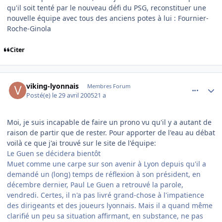
qu'il soit tenté par le nouveau défi du PSG, reconstituer une
nouvelle équipe avec tous des anciens potes à lui : Fournier-
Roche-Ginola
Citer
comment_73773
Author stats
viking-lyonnais
Membres Forum
Posté(e)
le 29 avril 2005
21 a
Moi, je suis incapable de faire un prono vu qu'il y a autant de
raison de partir que de rester. Pour apporter de l'eau au débat
voilà ce que j'ai trouvé sur le site de l'équipe:
Le Guen se décidera bientôt
Muet comme une carpe sur son avenir à Lyon depuis qu'il a
demandé un (long) temps de réflexion à son président, en
décembre dernier, Paul Le Guen a retrouvé la parole,
vendredi. Certes, il n'a pas livré grand-chose à l'impatience
des dirigeants et des joueurs lyonnais. Mais il a quand même
clarifié un peu sa situation affirmant, en substance, ne pas