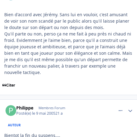
Bien d'accord avec Jérémy. Sans lui en vouloir, c'est amusant
de voir son nom scandé par le public alors qu'il laisse planer
le doute sur son départ ou non depuis des mois.
Qu'il parte ou non, perso ça ne me fait à peu près ni chaud ni
froid. Evidemment je l'aime bien, parce qu'il a construit une
équipe joueuse et ambitieuse, et parce que je l'aimais déjà
bien en tant que joueur pour son élégance et son calme. Mais
je me dis qu'il est même possible qu'un départ permette de
franchir un nouveau palier, à travers par exemple une
nouvelle tactique.
Citer
comment_74827
Author stats
Philippe
Membres Forum
Posté(e)
le 9 mai 2005
21 a
AUTEUR
Bientot la fin du suspens....