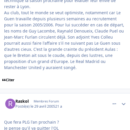
technique la saison prochaine pour évaluer leur envie de
rester à Lyon.
Au club, tout le monde se veut optimiste, notamment car Le
Guen travaille depuis plusieurs semaines au recrutement
pour la saison 2005/2006. Pour lui succéder en cas de départ,
les noms de Guy Lacombe, Raynald Denoueix, Claude Puel ou
Jean-Marc Furlan circulent déjà. Son adjoint Yves Colleu
pourrait aussi faire l'affaire s'il ne suivant pas Le Guen sous
d'autres cieux. C'est la grande crainte du président Aulas :
que le Breton ait sous le coude, depuis des lustres, une
proposition d'un grand d'Europe. Le Real Madrid ou
Manchester United y auraient songé.
Citer
comment_73784
Author stats
Raskol
Membres Forum
Posté(e)
le 29 avril 2005
21 a
Que fera PLG l'an prochain ?
Je pense qu'il va quitter l'OL