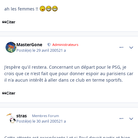
ah les femmes !!
Citer
comment_73790
Author stats
MasterGone
Administrateurs
Posté(e)
le 29 avril 2005
21 a
J'espère qu'il restera. Concernant un départ pour le PSG, je
crois que ce n'est fait que pour donner espoir au parisiens car
il n'a aucun intérêt à aller dans ce club en terme sportifs.
Citer
comment_73843
Author stats
stras
Membres Forum
Posté(e)
le 30 avril 2005
21 a
Cette attente est exaspérante ! et si Paul devait partir et bien