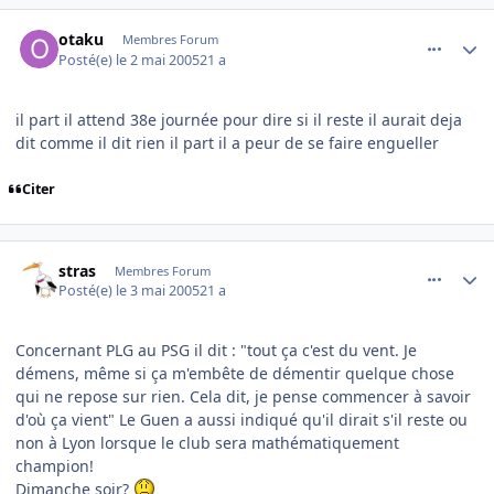
comment_74070
Author stats
otaku
Membres Forum
Posté(e)
le 2 mai 2005
21 a
il part il attend 38e journée pour dire si il reste il aurait deja
dit comme il dit rien il part il a peur de se faire engueller
Citer
comment_74225
Author stats
stras
Membres Forum
Posté(e)
le 3 mai 2005
21 a
Concernant PLG au PSG il dit : "tout ça c'est du vent. Je
démens, même si ça m'embête de démentir quelque chose
qui ne repose sur rien. Cela dit, je pense commencer à savoir
d'où ça vient" Le Guen a aussi indiqué qu'il dirait s'il reste ou
non à Lyon lorsque le club sera mathématiquement
champion!
Dimanche soir?