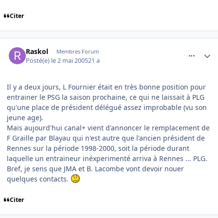
Citer
comment_74007
Author stats
Raskol
Membres Forum
Posté(e)
le 2 mai 2005
21 a
Il y a deux jours, L Fournier était en très bonne position pour
entrainer le PSG la saison prochaine, ce qui ne laissait à PLG
qu'une place de président délégué assez improbable (vu son
jeune age).
Mais aujourd'hui canal+ vient d'annoncer le remplacement de
F Graille par Blayau qui n'est autre que l'ancien président de
Rennes sur la période 1998-2000, soit la période durant
laquelle un entraineur inéxperimenté arriva à Rennes ... PLG.
Bref, je sens que JMA et B. Lacombe vont devoir nouer
quelques contacts.
Citer