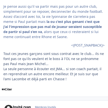
Je pense aussi qu'il va partir mais pas pour un autre club,
simplement pour se reposer, deconnecter du monde football.
Assez d'accord avec toi, la vie lyonnaise de s'arretera pas
meme si Paul partait mais
la ou c'est plus genant c'est que
j'ai l'impression que pas mal de joueur seraient susceptible
de partir si paul s'en va
, alors que ceux ci resteraient si lui
meme continuait entre Rhone et Saone.
<{POST_SNAPBACK}>
Tout ces jeunes garçons sont sous contrat avec le club... ils ne
font pas ce qu'ils veulent et le boss à l'OL ne se prénomme
pas Paul mais Jean Michel...
La seule personne à écouter est JMA... si son coach partait, il
en reprendrait un autre encore meilleur. Et je suis sur que
l'ami Lacombe et déjà parti en Chasse !
Citer
comment_73891
Invité ryan
Membres Invités