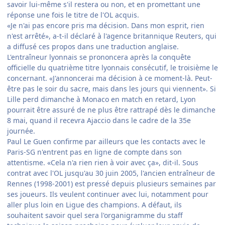
savoir lui-même s'il restera ou non, et en promettant une
réponse une fois le titre de l'OL acquis.
«Je n'ai pas encore pris ma décision. Dans mon esprit, rien
n'est arrêté», a-t-il déclaré à l'agence britannique Reuters, qui
a diffusé ces propos dans une traduction anglaise.
L'entraîneur lyonnais se prononcera après la conquête
officielle du quatrième titre lyonnais consécutif, le troisième le
concernant. «J'annoncerai ma décision à ce moment-là. Peut-
être pas le soir du sacre, mais dans les jours qui viennent». Si
Lille perd dimanche à Monaco en match en retard, Lyon
pourrait être assuré de ne plus être rattrapé dès le dimanche
8 mai, quand il recevra Ajaccio dans le cadre de la 35e
journée.
Paul Le Guen confirme par ailleurs que les contacts avec le
Paris-SG n'entrent pas en ligne de compte dans son
attentisme. «Cela n'a rien rien à voir avec ça», dit-il. Sous
contrat avec l'OL jusqu'au 30 juin 2005, l'ancien entraîneur de
Rennes (1998-2001) est pressé depuis plusieurs semaines par
ses joueurs. Ils veulent continuer avec lui, notamment pour
aller plus loin en Ligue des champions. A défaut, ils
souhaitent savoir quel sera l'organigramme du staff