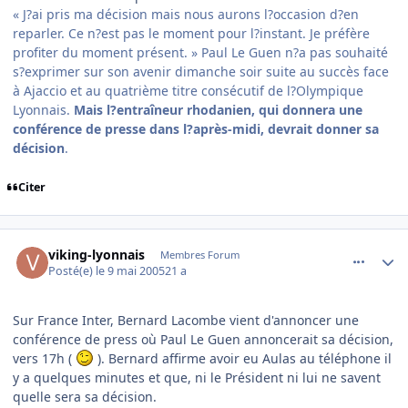
« J?ai pris ma décision mais nous aurons l?occasion d?en
reparler. Ce n?est pas le moment pour l?instant. Je préfère
profiter du moment présent. » Paul Le Guen n?a pas souhaité
s?exprimer sur son avenir dimanche soir suite au succès face
à Ajaccio et au quatrième titre consécutif de l?Olympique
Lyonnais.
Mais l?entraîneur rhodanien, qui donnera une
conférence de presse dans l?après-midi, devrait donner sa
décision
.
Citer
comment_74830
Author stats
viking-lyonnais
Membres Forum
Posté(e)
le 9 mai 2005
21 a
Sur France Inter, Bernard Lacombe vient d'annoncer une
conférence de press où Paul Le Guen annoncerait sa décision,
vers 17h (
). Bernard affirme avoir eu Aulas au téléphone il
y a quelques minutes et que, ni le Président ni lui ne savent
quelle sera sa décision.