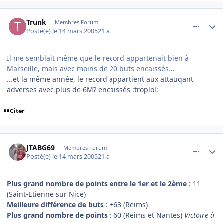
comment_66130
Author stats
Trunk
Membres Forum
Posté(e)
le 14 mars 2005
21 a
Il me semblait même que le record appartenait bien à
Marseille, mais avec moins de 20 buts encaissés...
...et la même année, le record appartient aux attauqant
adverses avec plus de 6M? encaissés :troplol:
Citer
comment_66131
Author stats
JTABG69
Membres Forum
Posté(e)
le 14 mars 2005
21 a
Plus grand nombre de points entre le 1er et le 2ème
: 11
(Saint-Etienne sur Nice)
Meilleure différence de buts
: +63 (Reims)
Plus grand nombre de points
: 60 (Reims et Nantes)
Victoire à