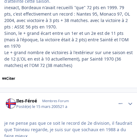
d'atteinte cette saison.
inexact, Bordeaux n'avait recueilli "que" 72 pts en 1999. 79
pts, c'est effectivement un record : Nantes 95, Monaco 97, OL
2004, avec vioctoire à 3 pts + 38 matches. avec la victoire à 2
pts : ASSE 56 pts en 1970.
Sinon, le + grand écart entre un 1er et un 2e est de 11 pts
(mais à l'époque, la victoire était à 2 pts) entre Sainté et l'OM
en 1970
Le + grand nombre de victoires à l'extérieur sur une saison est
de 12 (L'OL en est à 10 actuellement), par Sainté 1970 (36
matches) et l'OM 72 (38 matches)
Citer
comment_66259
Author stats
Iles-Féroé
Membres Forum
Posté(e)
le 15 mars 2005
21 a
je ne pense pas que ce soit le record de 2e division, il faudrait
que Toineau regarde, je suis sur que sochaux en 1988 a du
faire mieux.