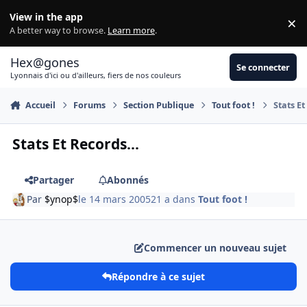
Aller au contenu
View in the app
×
Di
A better way to browse.
Learn more
.
Hex@gones
Se connecter
Lyonnais d'ici ou d'ailleurs, fiers de nos couleurs
Accueil
Forums
Section Publique
Tout foot !
Stats Et
Stats Et Records...
Partager
Abonnés
Par
$ynop$
le 14 mars 2005
21 a
dans
Tout foot !
Commencer un nouveau sujet
Répondre à ce sujet