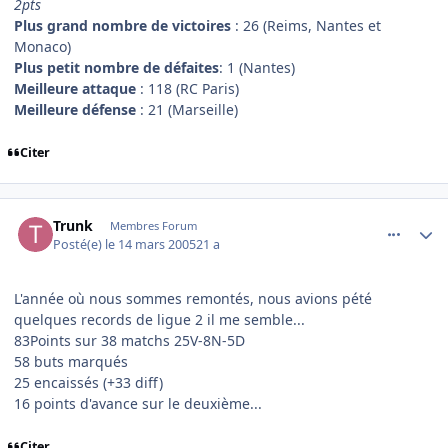
2pts
Plus grand nombre de victoires
: 26 (Reims, Nantes et
Monaco)
Plus petit nombre de défaites
: 1 (Nantes)
Meilleure attaque
: 118 (RC Paris)
Meilleure défense
: 21 (Marseille)
Citer
comment_66133
Author stats
Trunk
Membres Forum
Posté(e)
le 14 mars 2005
21 a
L'année où nous sommes remontés, nous avions pété
quelques records de ligue 2 il me semble...
83Points sur 38 matchs 25V-8N-5D
58 buts marqués
25 encaissés (+33 diff)
16 points d'avance sur le deuxième...
Citer