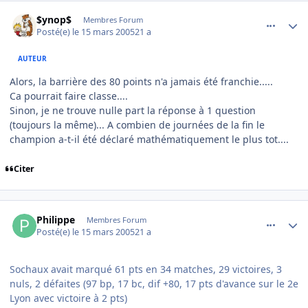
comment_66260
Author stats
$ynop$
Membres Forum
Posté(e)
le 15 mars 2005
21 a
AUTEUR
Alors, la barrière des 80 points n'a jamais été franchie.....
Ca pourrait faire classe....
Sinon, je ne trouve nulle part la réponse à 1 question
(toujours la même)... A combien de journées de la fin le
champion a-t-il été déclaré mathématiquement le plus tot....
Citer
comment_66264
Author stats
Philippe
Membres Forum
Posté(e)
le 15 mars 2005
21 a
Sochaux avait marqué 61 pts en 34 matches, 29 victoires, 3
nuls, 2 défaites (97 bp, 17 bc, dif +80, 17 pts d'avance sur le 2e
Lyon avec victoire à 2 pts)