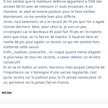
Il me semble que la meilleure defense appartient a l'OM des
annees 88-92 avec de memoire 21 buts encaisses. A un
moment, on etait en bonne position pour le faire tomber.
Maintenant, ca me semble bien plus difficile.
Sinon, tout betement, on a le record de 79 pts que l'on a egale
l'annee derniere. Mais, pour celui-la, je suis un peu
circonspect car le Bordeaux 99 avait fait 79 pts en 34 matchs
alors que nous, on l'a fait en 38 matchs. Il faudrait faire en
realite 88 pts pour egaler ce record, ce qui me semble hors
d'atteinte cette saison.
Enfin, j'oubliais :jmecache: , on risque quand meme d'egaler
le plus beau de tous les records, a savoir obtenir un 4e titre
consecutif.
Et on va en battre un autre, meconnu mais auquel j'attache de
l'importance car il temoigne d'une sacree regularite, c'est
qu'on va etre sur le podium pour la 7e annee consecutive. Et
ca, personne ne l'a jamais fait en France.
Citer
comment_66121
Author stats