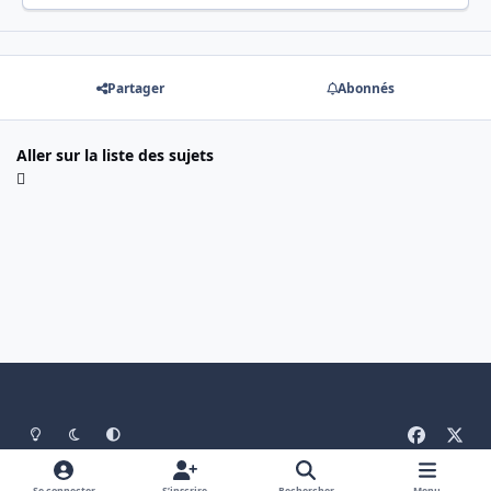
Partager
Abonnés
Aller sur la liste des sujets
Light Mode
Mode sombre
System Preference
f
x
a
Langue
Politique de confidentialité
Nous contacter
c