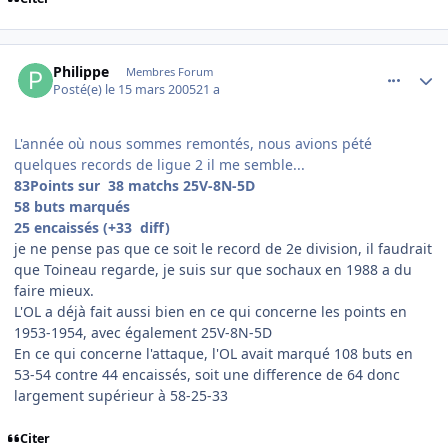
comment_66243
Author stats
Philippe
Membres Forum
Posté(e)
le 15 mars 2005
21 a
L'année où nous sommes remontés, nous avions pété
quelques records de ligue 2 il me semble...
83Points sur 38 matchs 25V-8N-5D
58 buts marqués
25 encaissés (+33 diff)
je ne pense pas que ce soit le record de 2e division, il faudrait
que Toineau regarde, je suis sur que sochaux en 1988 a du
faire mieux.
L'OL a déjà fait aussi bien en ce qui concerne les points en
1953-1954, avec également 25V-8N-5D
En ce qui concerne l'attaque, l'OL avait marqué 108 buts en
53-54 contre 44 encaissés, soit une difference de 64 donc
largement supérieur à 58-25-33
Citer