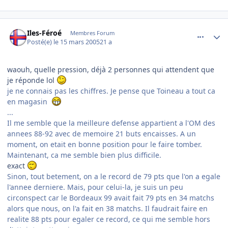
comment_66256
Author stats
Iles-Féroé
Membres Forum
Posté(e)
le 15 mars 2005
21 a
waouh, quelle pression, déjà 2 personnes qui attendent que
je réponde lol
je ne connais pas les chiffres. Je pense que Toineau a tout ca
en magasin
...
Il me semble que la meilleure defense appartient a l'OM des
annees 88-92 avec de memoire 21 buts encaisses. A un
moment, on etait en bonne position pour le faire tomber.
Maintenant, ca me semble bien plus difficile.
exact
Sinon, tout betement, on a le record de 79 pts que l'on a egale
l'annee derniere. Mais, pour celui-la, je suis un peu
circonspect car le Bordeaux 99 avait fait 79 pts en 34 matchs
alors que nous, on l'a fait en 38 matchs. Il faudrait faire en
realite 88 pts pour egaler ce record, ce qui me semble hors