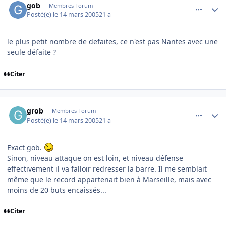
gob
Membres Forum
Posté(e)
le 14 mars 2005
21 a
le plus petit nombre de defaites, ce n'est pas Nantes avec une
seule défaite ?
Citer
comment_66125
Author stats
grob
Membres Forum
Posté(e)
le 14 mars 2005
21 a
Exact gob.
Sinon, niveau attaque on est loin, et niveau défense
effectivement il va falloir redresser la barre. Il me semblait
même que le record appartenait bien à Marseille, mais avec
moins de 20 buts encaissés...
Citer