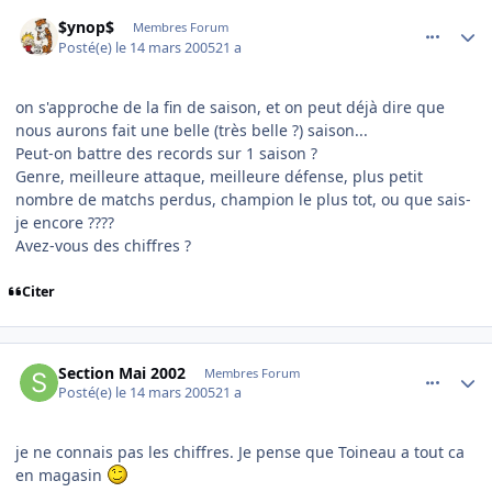
comment_66105
Author stats
$ynop$
Membres Forum
Posté(e)
le 14 mars 2005
21 a
on s'approche de la fin de saison, et on peut déjà dire que
nous aurons fait une belle (très belle ?) saison...
Peut-on battre des records sur 1 saison ?
Genre, meilleure attaque, meilleure défense, plus petit
nombre de matchs perdus, champion le plus tot, ou que sais-
je encore ????
Avez-vous des chiffres ?
Citer
comment_66111
Author stats
Section Mai 2002
Membres Forum
Posté(e)
le 14 mars 2005
21 a
je ne connais pas les chiffres. Je pense que Toineau a tout ca
en magasin