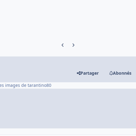
Previous carousel slide
Next carousel slide
Partager
Abonnés
les images de tarantino80