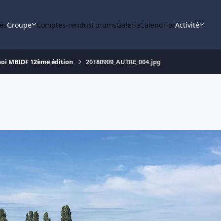
tés
Groupe
Comptes-rendus
Forums
Galerie
Calendrier
Activité
oi MBIDF 12ème édition
20180909_AUTRE_004.jpg