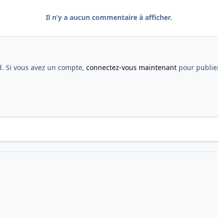
Il n’y a aucun commentaire à afficher.
d. Si vous avez un compte,
connectez-vous maintenant
pour publier
oi MBIDF 12ème édition
20180909_AUTRE_004.jpg