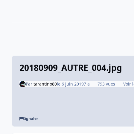
20180909_AUTRE_004.jpg
Par
tarantino80
le 6 juin 2019
7 a
793 vues
Voir 
Signaler