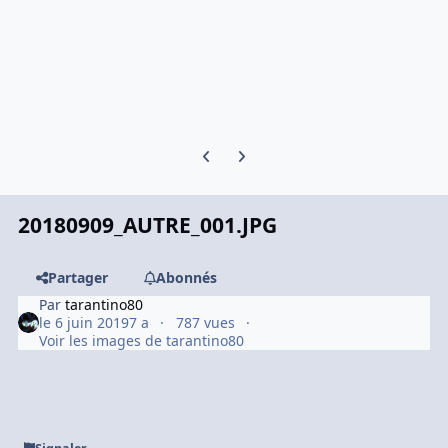
Previous carousel slide
Next carousel slide
20180909_AUTRE_001.JPG
Partager
Abonnés
Par
tarantino80
le 6 juin 2019
7 a
787 vues
Voir les images de tarantino80