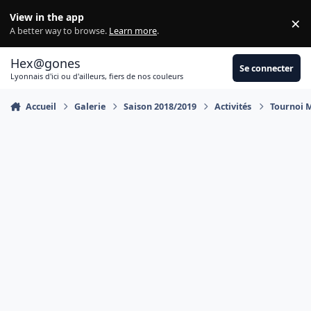
Aller au contenu
View in the app
×
Di
A better way to browse.
Learn more
.
Hex@gones
Se connecter
Lyonnais d'ici ou d'ailleurs, fiers de nos couleurs
Accueil
Galerie
Saison 2018/2019
Activités
Tournoi 