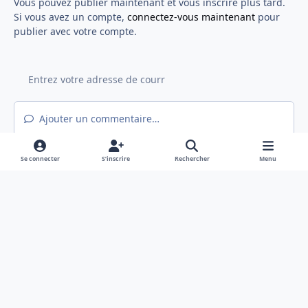
Vous pouvez publier maintenant et vous inscrire plus tard.
Si vous avez un compte,
connectez-vous maintenant
pour
publier avec votre compte.
Ajouter un commentaire…
Se connecter
S’inscrire
Rechercher
Menu
Light Mode
Mode sombre
System Preference
f
x
a
Langue
Politique de confidentialité
Nous contacter
c
Cookies
e
Hex@gones - Association de loi 1901 déclarée en préfecture du Rhône
b
Powered by
Invision Community
o