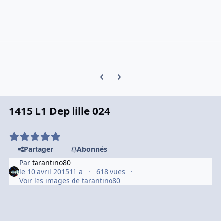
Previous carousel slide
Next carousel slide
1415 L1 Dep lille 024
Partager
Abonnés
Par
tarantino80
le 10 avril 2015
11 a
618 vues
Voir les images de tarantino80