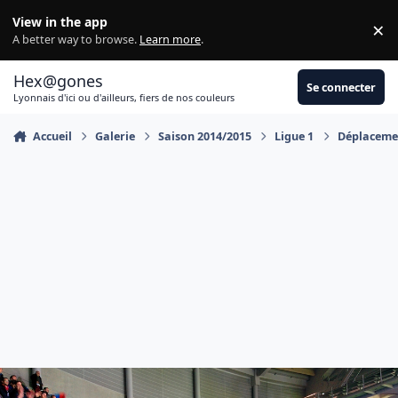
Aller au contenu
View in the app
×
Di
A better way to browse.
Learn more
.
Hex@gones
Se connecter
Lyonnais d'ici ou d'ailleurs, fiers de nos couleurs
Accueil
Galerie
Saison 2014/2015
Ligue 1
Déplacemen