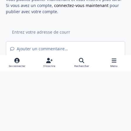
Si vous avez un compte,
connectez-vous maintenant
pour
publier avec votre compte.
Ajouter un commentaire…
Se connecter
S’inscrire
Rechercher
Menu
Light Mode
Mode sombre
System Preference
f
x
a
Langue
Politique de confidentialité
Nous contacter
c
Cookies
e
Hex@gones - Association de loi 1901 déclarée en préfecture du Rhône
b
Powered by
Invision Community
o