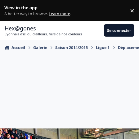
Aller au contenu
View in the app
×
Di
A better way to browse.
Learn more
.
Hex@gones
Se connecter
Lyonnais d'ici ou d'ailleurs, fiers de nos couleurs
Accueil
Galerie
Saison 2014/2015
Ligue 1
Déplacemen