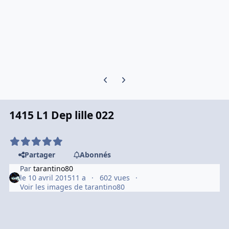
Previous carousel slide
Next carousel slide
1415 L1 Dep lille 022
Partager
Abonnés
Par
tarantino80
le 10 avril 2015
11 a
602 vues
Voir les images de tarantino80