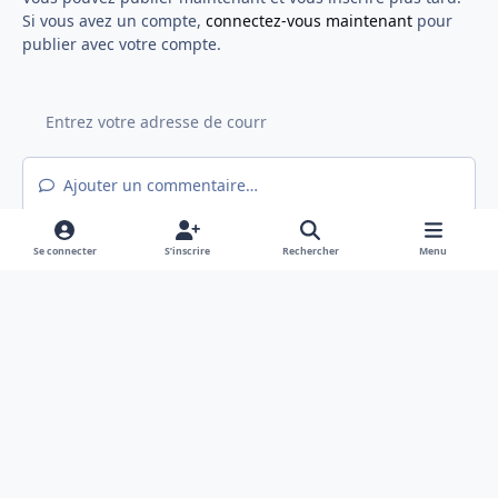
Si vous avez un compte,
connectez-vous maintenant
pour
publier avec votre compte.
Ajouter un commentaire…
Se connecter
S’inscrire
Rechercher
Menu
Light Mode
Mode sombre
System Preference
f
x
a
Langue
Politique de confidentialité
Nous contacter
c
Cookies
e
Hex@gones - Association de loi 1901 déclarée en préfecture du Rhône
b
Powered by
Invision Community
o