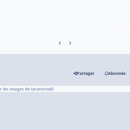
Previous carousel slide
Next carousel slide
Partager
Abonnés
ir les images de tarantino80