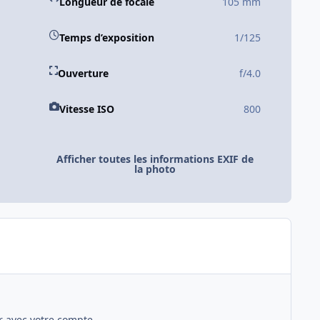
Longueur de focale
105 mm
Temps d’exposition
1/125
Ouverture
f/4.0
Vitesse ISO
800
Afficher toutes les informations EXIF de
la photo
 avec votre compte.