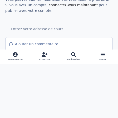
Si vous avez un compte,
connectez-vous maintenant
pour
publier avec votre compte.
Ajouter un commentaire…
Se connecter
S’inscrire
Rechercher
Menu
Light Mode
Mode sombre
System Preference
f
x
a
Langue
Politique de confidentialité
Nous contacter
c
Cookies
e
Hex@gones - Association de loi 1901 déclarée en préfecture du Rhône
b
Powered by
Invision Community
o