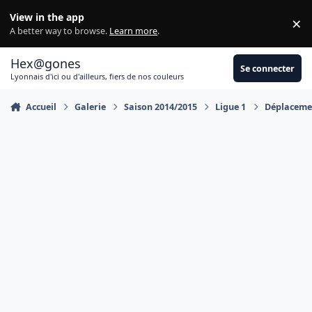
Aller au contenu
View in the app
×
Di
A better way to browse.
Learn more
.
Hex@gones
Se connecter
Lyonnais d'ici ou d'ailleurs, fiers de nos couleurs
Accueil
Galerie
Saison 2014/2015
Ligue 1
Déplaceme