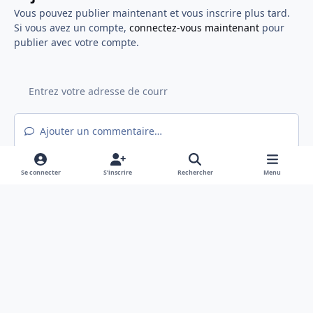
Vous pouvez publier maintenant et vous inscrire plus tard.
Si vous avez un compte,
connectez-vous maintenant
pour
publier avec votre compte.
Ajouter un commentaire…
Se connecter
S’inscrire
Rechercher
Menu
Light Mode
Mode sombre
System Preference
f
x
a
Langue
Politique de confidentialité
Nous contacter
c
Cookies
e
Hex@gones - Association de loi 1901 déclarée en préfecture du Rhône
b
Powered by
Invision Community