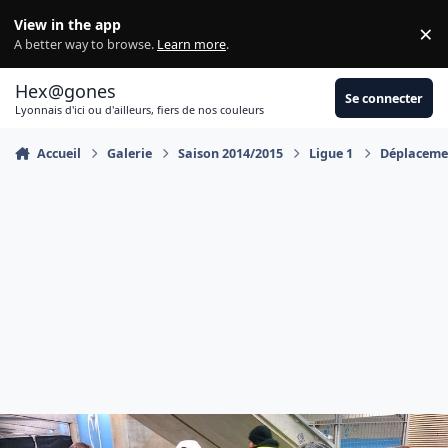
Aller au contenu
View in the app
×
Di
A better way to browse.
Learn more
.
Hex@gones
Se connecter
Lyonnais d'ici ou d'ailleurs, fiers de nos couleurs
Accueil
Galerie
Saison 2014/2015
Ligue 1
Déplacemen