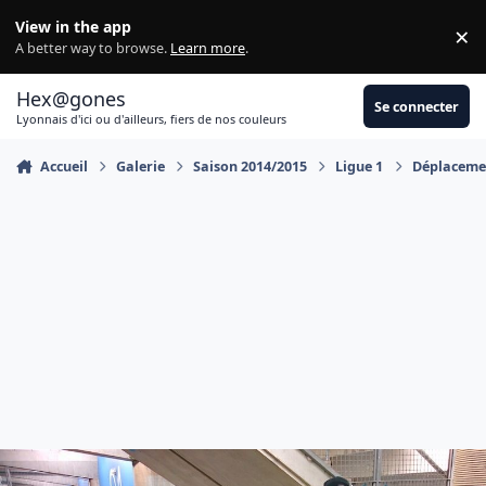
Aller au contenu
View in the app
×
Di
A better way to browse.
Learn more
.
Hex@gones
Se connecter
Lyonnais d'ici ou d'ailleurs, fiers de nos couleurs
Accueil
Galerie
Saison 2014/2015
Ligue 1
Déplacemen