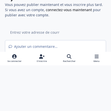
Vous pouvez publier maintenant et vous inscrire plus tard.
Si vous avez un compte,
connectez-vous maintenant
pour
publier avec votre compte.
Ajouter un commentaire…
Se connecter
S’inscrire
Rechercher
Menu
Light Mode
Mode sombre
System Preference
f
x
a
Langue
Politique de confidentialité
Nous contacter
c
Cookies
e
Hex@gones - Association de loi 1901 déclarée en préfecture du Rhône
b
Powered by
Invision Community